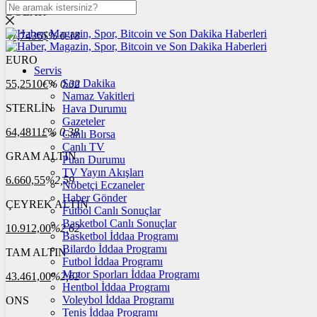
DOLAR
47,7436
$
% 0.18
EURO
Servis
Son Dakika
55,2510
€
% 0.32
Namaz Vakitleri
STERLİN
Hava Durumu
Gazeteler
64,4811
£
% 0.38
Canlı Borsa
Canlı TV
GRAM ALTIN
Puan Durumu
TV Yayın Akışları
6.660,55
%2,59
Nöbetçi Eczaneler
Haber Gönder
ÇEYREK ALTIN
Futbol Canlı Sonuçlar
Basketbol Canlı Sonuçlar
10.912,00
%2,62
Basketbol İddaa Programı
Bilardo İddaa Programı
TAM ALTIN
Futbol İddaa Programı
Motor Sporları İddaa Programı
43.461,00
%2,62
Hentbol İddaa Programı
Voleybol İddaa Programı
ONS
Tenis İddaa Programı