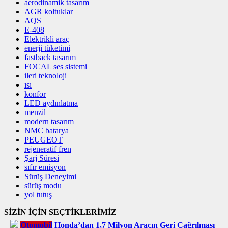
aerodinamik tasarım
AGR koltuklar
AQS
E-408
Elektrikli araç
enerji tüketimi
fastback tasarım
FOCAL ses sistemi
ileri teknoloji
ısı
konfor
LED aydınlatma
menzil
modern tasarım
NMC batarya
PEUGEOT
rejeneratif fren
Şarj Süresi
sıfır emisyon
Sürüş Deneyimi
sürüş modu
yol tutuş
SİZİN İÇİN SEÇTİKLERİMİZ
Otomobil
Honda’dan 1,7 Milyon Aracın Geri Çağrılması