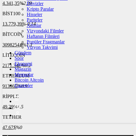
4.341,35
%2,39
Dövizler
Kripto Paralar
BİST100
Hisseler
Pariteler
13.779,39
%-0,14
Altınlar
Vizyondaki Filmler
BİTCOİN
Haftanın Filmleri
Popüler Fragmanlar
3098254
฿
%1.1
Vizyon Takvimi
Gündem
LİTECOİN
Spor
Ekonomi
2171.34
Ł
%0.2
Magazin
Memurlar
ETHEREUM
Bitcoin Altcoin
Gazeteler
91336
Ξ
%0.9
RİPPLE
49.29
%1.5
TETHER
47.67
$
%0