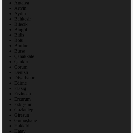
Antalya
Artvin
Aydın
Balıkesir
Bilecik
Bingöl
Bitlis
Bolu
Burdur
Bursa
Çanakkale
Çankırı
Çorum
Denizli
Diyarbakır
Edirne
Elazığ
Erzincan
Erzurum
Eskişehir
Gaziantep
Giresun
Gümüşhane
Hakkâri
Hatay