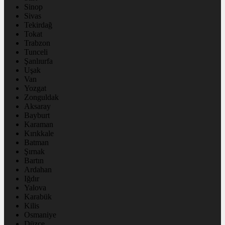
Sinop
Sivas
Tekirdağ
Tokat
Trabzon
Tunceli
Şanlıurfa
Uşak
Van
Yozgat
Zonguldak
Aksaray
Bayburt
Karaman
Kırıkkale
Batman
Şırnak
Bartın
Ardahan
Iğdır
Yalova
Karabük
Kilis
Osmaniye
Düzce