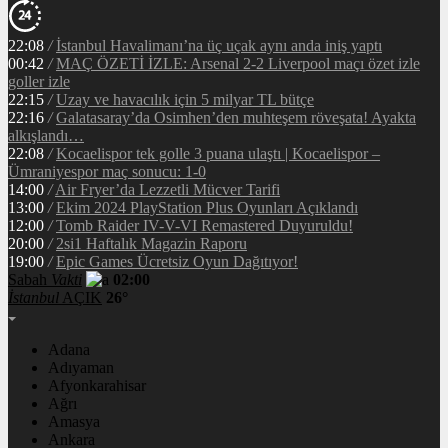
22:08
/
İstanbul Havalimanı’na üç uçak aynı anda iniş yaptı
00:42
/
MAÇ ÖZETİ İZLE: Arsenal 2-2 Liverpool maçı özet izle
goller izle
22:15
/
Uzay ve havacılık için 5 milyar TL bütçe
22:16
/
Galatasaray’da Osimhen’den muhteşem röveşata! Ayakta
alkışlandı…
22:08
/
Kocaelispor tek golle 3 puana ulaştı | Kocaelispor –
Ümraniyespor maç sonucu: 1-0
14:00
/
Air Fryer’da Lezzetli Mücver Tarifi
13:00
/
Ekim 2024 PlayStation Plus Oyunları Açıklandı
12:00
/
Tomb Raider IV-V-VI Remastered Duyuruldu!
20:00
/
2si1 Haftalık Magazin Raporu
19:00
/
Epic Games Ücretsiz Oyun Dağıtıyor!
Sabah
Vakti
02:00
İstanbul
AÇIK
26°
Adana
Adıyaman
Afyonkarahisar
Ağrı
Amasya
Ankara