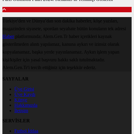
Türkiye'den ve Dünya’dan son dakika haberler, köşe yazıları,
magazinden siyasete, spordan seyahate bütün konuların tek adresi
Haber
platformunda; Alem.Gen.Tr haber içerikleri kaynak
gösterilmeden alıntı yapılamaz, kanuna aykırı ve izinsiz olarak
kopyalanamaz, başka yerde yayınlanamaz. Aykırı işlem yapan
kişi/kişiler için yasal başvuru hakkı saklı tutulmaktadır.
Alem.Gen.Tr'i tercih ettiğiniz için teşekkür ederiz.
SAYFALAR
Üye Girişi
Üye Kaydı
Künye
Hakkımızda
İletişim
SERVİSLER
Futbol İddaa