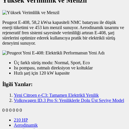
Yüksek Verimlilik ve Menzil
Peugeot E-408, 58,2 kWsa kapasiteli NMC bataryası ile düşük
enerji tüketimi ve 453 km menzil sunuyor. Aerodinamik tasarımı ve
rejeneratif fren sistemi sayesinde verimliliği artıran E-408, şarj
sürelerini optimize ederek kullanıcıya pratik bir elektrikli sürüş
deneyimi sunuyor.
Üç farklı sürüş modu: Normal, Sport, Eco
Isı pompası, ısıtmalı direksiyon ve koltuklar
Hızlı şarj için 120 kW kapasite
İlgili Yazılar:
Yeni Citroen e-C3: Tamamen Elektrikli Yenilik
Volkswagen ID.3 Pro S: Yeniliklerle Dolu Üst Seviye Model
0
0
0
0
0
0
210 HP
Aerodinamik