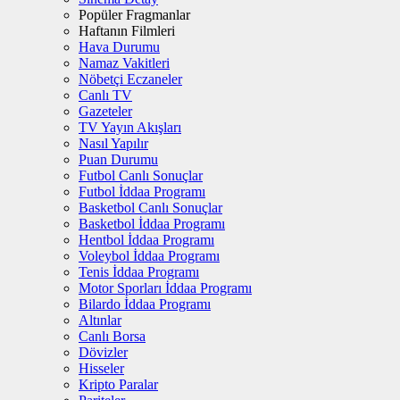
Popüler Fragmanlar
Haftanın Filmleri
Hava Durumu
Namaz Vakitleri
Nöbetçi Eczaneler
Canlı TV
Gazeteler
TV Yayın Akışları
Nasıl Yapılır
Puan Durumu
Futbol Canlı Sonuçlar
Futbol İddaa Programı
Basketbol Canlı Sonuçlar
Basketbol İddaa Programı
Hentbol İddaa Programı
Voleybol İddaa Programı
Tenis İddaa Programı
Motor Sporları İddaa Programı
Bilardo İddaa Programı
Altınlar
Canlı Borsa
Dövizler
Hisseler
Kripto Paralar