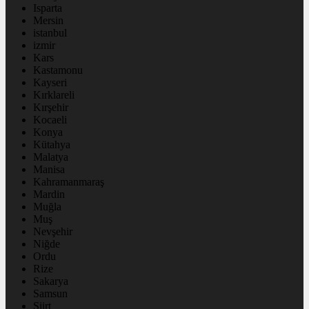
Isparta
Mersin
istanbul
izmir
Kars
Kastamonu
Kayseri
Kırklareli
Kırşehir
Kocaeli
Konya
Kütahya
Malatya
Manisa
Kahramanmaraş
Mardin
Muğla
Muş
Nevşehir
Niğde
Ordu
Rize
Sakarya
Samsun
Siirt