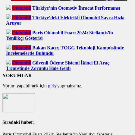
Otomobil
Türkiye’nin Otomotiv İhracat Performansı
Otomobil
Türkiye’deki Elektrikli Otomobil Sayısı Hızla
Artıyor
Otomobil
Paris Otomobil Fuarı 2024: Stellantis’in
Yenilikçi Gösterisi
Otomobil
Bakan Kacır, TOGG Teknoloji Kampüsünde
İncelemelerde Bulundu
Otomobil
Güvenli Ödeme Sistemi İkinci El Araç
Ticaretinde Zorunlu Hale Geldi
YORUMLAR
Yorum yapabilmek için
giriş
yapmalısınız.
Sıradaki haber:
Paris Otomobil Fuarı 2024: Stellantis’in Yenilikçi Gösterisi