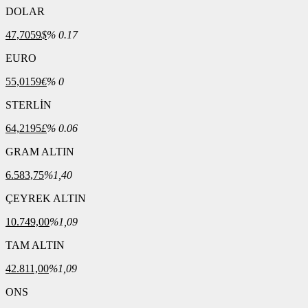
DOLAR
47,7059
$
% 0.17
EURO
55,0159
€
% 0
STERLİN
64,2195
£
% 0.06
GRAM ALTIN
6.583,75
%1,40
ÇEYREK ALTIN
10.749,00
%1,09
TAM ALTIN
42.811,00
%1,09
ONS