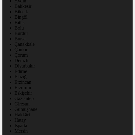
Aydın
Balıkesir
Bilecik
Bingöl
Bitlis
Bolu
Burdur
Bursa
Çanakkale
Çankırı
Çorum
Denizli
Diyarbakır
Edirne
Elazığ
Erzincan
Erzurum
Eskişehir
Gaziantep
Giresun
Gümüşhane
Hakkâri
Hatay
Isparta
Mersin