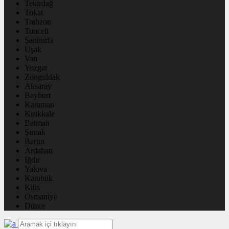
Tekirdağ
Tokat
Trabzon
Tunceli
Şanlıurfa
Uşak
Van
Yozgat
Zonguldak
Aksaray
Bayburt
Karaman
Kırıkkale
Batman
Şırnak
Bartın
Ardahan
Iğdır
Yalova
Karabük
Kilis
Osmaniye
Düzce