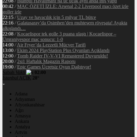
22:08
/
İstanbul Havalimanı’na üç uçak aynı anda iniş yaptı
00:42
/
MAÇ ÖZETİ İZLE: Arsenal 2-2 Liverpool maçı özet izle
goller izle
22:15
/
Uzay ve havacılık için 5 milyar TL bütçe
22:16
/
Galatasaray’da Osimhen’den muhteşem röveşata! Ayakta
alkışlandı…
22:08
/
Kocaelispor tek golle 3 puana ulaştı | Kocaelispor –
Ümraniyespor maç sonucu: 1-0
14:00
/
Air Fryer’da Lezzetli Mücver Tarifi
13:00
/
Ekim 2024 PlayStation Plus Oyunları Açıklandı
12:00
/
Tomb Raider IV-V-VI Remastered Duyuruldu!
20:00
/
2si1 Haftalık Magazin Raporu
19:00
/
Epic Games Ücretsiz Oyun Dağıtıyor!
Sabah
Vakti
02:00
İstanbul
AÇIK
28°
Adana
Adıyaman
Afyonkarahisar
Ağrı
Amasya
Ankara
Antalya
Artvin