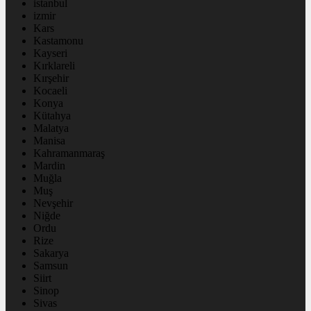
istanbul
izmir
Kars
Kastamonu
Kayseri
Kırklareli
Kırşehir
Kocaeli
Konya
Kütahya
Malatya
Manisa
Kahramanmaraş
Mardin
Muğla
Muş
Nevşehir
Niğde
Ordu
Rize
Sakarya
Samsun
Siirt
Sinop
Sivas