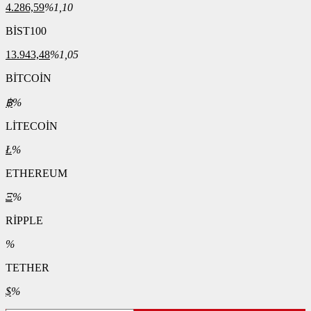
4.286,59
%1,10
BİST100
13.943,48
%1,05
BİTCOİN
฿
%
LİTECOİN
Ł
%
ETHEREUM
Ξ
%
RİPPLE
%
TETHER
$
%