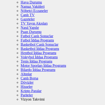
Hava Durumu
Namaz Vakitleri
Nöbetçi Eczaneler
Canlı TV
Gazeteler
TV Yayın Akışları
Nasıl Yapılır
Puan Durumu
Futbol Canlı Sonuçlar
Futbol İddaa Programı
Basketbol Canlı Sonuçlar
Basketbol İddaa Programı
Hentbol İddaa Programı
Voleybol İddaa Programı
Tenis İddaa Programı
Motor Sporları İddaa Programı
Bilardo İddaa Programı
Altınlar
Canlı Borsa
Dövizler
Hisseler
Kripto Paralar
Pariteler
Vizyon Takvimi