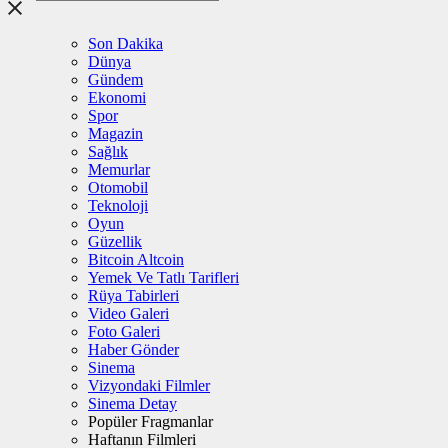
Son Dakika
Dünya
Gündem
Ekonomi
Spor
Magazin
Sağlık
Memurlar
Otomobil
Teknoloji
Oyun
Güzellik
Bitcoin Altcoin
Yemek Ve Tatlı Tarifleri
Rüya Tabirleri
Video Galeri
Foto Galeri
Haber Gönder
Sinema
Vizyondaki Filmler
Sinema Detay
Popüler Fragmanlar
Haftanın Filmleri