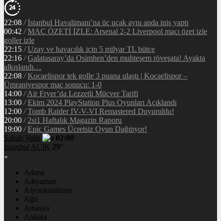
22:08
/
İstanbul Havalimanı’na üç uçak aynı anda iniş yaptı
00:42
/
MAÇ ÖZETİ İZLE: Arsenal 2-2 Liverpool maçı özet izle
goller izle
22:15
/
Uzay ve havacılık için 5 milyar TL bütçe
22:16
/
Galatasaray’da Osimhen’den muhteşem röveşata! Ayakta
alkışlandı…
22:08
/
Kocaelispor tek golle 3 puana ulaştı | Kocaelispor –
Ümraniyespor maç sonucu: 1-0
14:00
/
Air Fryer’da Lezzetli Mücver Tarifi
13:00
/
Ekim 2024 PlayStation Plus Oyunları Açıklandı
12:00
/
Tomb Raider IV-V-VI Remastered Duyuruldu!
20:00
/
2si1 Haftalık Magazin Raporu
19:00
/
Epic Games Ücretsiz Oyun Dağıtıyor!
Sabah
Vakti
02:00
İstanbul
AÇIK
29°
Adana
Adıyaman
Afyonkarahisar
Ağrı
Amasya
Ankara