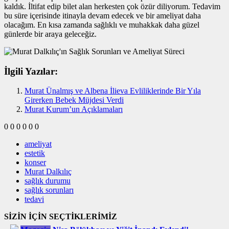
kaldık. İltifat edip bilet alan herkesten çok özür diliyorum. Tedavim
bu süre içerisinde itinayla devam edecek ve bir ameliyat daha
olacağım. En kısa zamanda sağlıklı ve muhakkak daha güzel
günlerde bir araya geleceğiz.
İlgili Yazılar:
Murat Ünalmış ve Albena İlieva Evliliklerinde Bir Yıla
Girerken Bebek Müjdesi Verdi
Murat Kurum’un Açıklamaları
0
0
0
0
0
0
ameliyat
estetik
konser
Murat Dalkılıç
sağlık durumu
sağlık sorunları
tedavi
SİZİN İÇİN SEÇTİKLERİMİZ