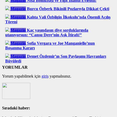
Magazin
Nisa Bölükbaşı ve Yiğit İnandı Evlendi!
Magazin
Burcu Özberk Bikinili Pozlarıyla Dikkat Çekti
Magazin
Kahta Vali Özbilgin İlkokulu’nda Önemli Açılış
Töreni
Magazin
Kaç yaşındasın diye sorduklarında
utanıyorsun: “Cansu Dere’nin Aşk İtirafı!”
Magazin
Sofia Vergara ve Joe Manganiello’nun
Boşanma Kararı
Magazin
Demet Özdemir’ın Son Paylaşımı Hayranları
Büyüledi
YORUMLAR
Yorum yapabilmek için
giriş
yapmalısınız.
Sıradaki haber: