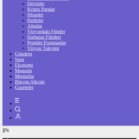
4.264,56
%0,40
Dövizler
Kripto Paralar
BİST100
Hisseler
Pariteler
13.785,25
%0,60
Altınlar
Vizyondaki Filmler
BİTCOİN
Haftanın Filmleri
Popüler Fragmanlar
฿
%
Vizyon Takvimi
Gündem
LİTECOİN
Spor
Ekonomi
Ł
%
Magazin
Memurlar
ETHEREUM
Bitcoin Altcoin
Gazeteler
Ξ
%
RİPPLE
%
TETHER
$
%