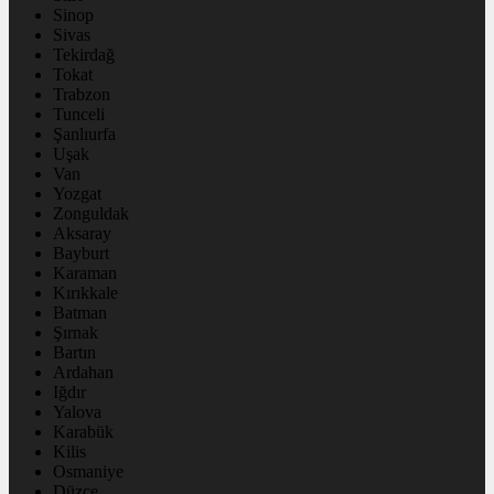
Sinop
Sivas
Tekirdağ
Tokat
Trabzon
Tunceli
Şanlıurfa
Uşak
Van
Yozgat
Zonguldak
Aksaray
Bayburt
Karaman
Kırıkkale
Batman
Şırnak
Bartın
Ardahan
Iğdır
Yalova
Karabük
Kilis
Osmaniye
Düzce