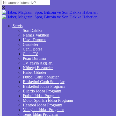
DOLAR
47,5995
$
% 0.06
EURO
Servis
Son Dakika
54,9884
€
% -0.05
Namaz Vakitleri
STERLİN
Hava Durumu
Gazeteler
64,2015
£
% 0.15
Canlı Borsa
Canlı TV
GRAM ALTIN
Puan Durumu
TV Yayın Akışları
6.533,07
%0,57
Nöbetçi Eczaneler
Haber Gönder
ÇEYREK ALTIN
Futbol Canlı Sonuçlar
Basketbol Canlı Sonuçlar
10.691,00
%1,19
Basketbol İddaa Programı
Bilardo İddaa Programı
TAM ALTIN
Futbol İddaa Programı
Motor Sporları İddaa Programı
42.580,00
%1,20
Hentbol İddaa Programı
Voleybol İddaa Programı
ONS
Tenis İddaa Programı