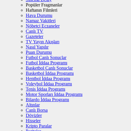
Popüler Fragmanlar
Haftanın Filmleri
Hava Durumu
Namaz Vakitleri
Nöbetçi Eczaneler
Canlı TV
Gazeteler
TV Yayın Akışları
Nasıl Yapılır
Puan Durumu
Futbol Canlı Sonuçlar
Futbol İddaa Programı
Basketbol Canlı Sonuçlar
Basketbol İddaa Programı
Hentbol İddaa Programı
Voleybol İddaa Programı
Tenis İddaa Programı
Motor Sporları İddaa Programı
Bilardo İddaa Programı
Altınlar
Canlı Borsa
Dövizler
Hisseler
Kripto Paralar