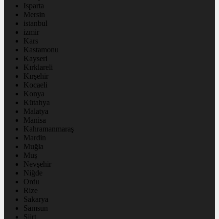
Isparta
Mersin
istanbul
izmir
Kars
Kastamonu
Kayseri
Kırklareli
Kırşehir
Kocaeli
Konya
Kütahya
Malatya
Manisa
Kahramanmaraş
Mardin
Muğla
Muş
Nevşehir
Niğde
Ordu
Rize
Sakarya
Samsun
Siirt