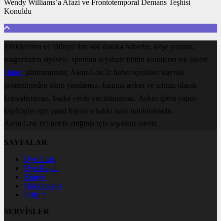
Wendy Williams’a Afazi ve Frontotemporal Demans Teşhisi
Konuldu
Türkiye'den ve Dünya’dan son dakika haberler, köşe yazıları,
magazinden siyasete, spordan seyahate bütün konuların tek adresi
Haber
platformunda; Alem.Gen.Tr haber içerikleri kaynak
gösterilmeden alıntı yapılamaz, kanuna aykırı ve izinsiz olarak
kopyalanamaz, başka yerde yayınlanamaz. Aykırı işlem yapan
kişi/kişiler için yasal başvuru hakkı saklı tutulmaktadır.
Alem.Gen.Tr'i tercih ettiğiniz için teşekkür ederiz.
SAYFALAR
Üye Girişi
Üye Kaydı
Künye
Hakkımızda
İletişim
SERVİSLER