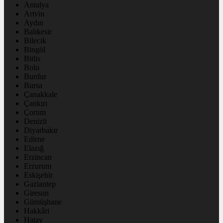
Antalya
Artvin
Aydın
Balıkesir
Bilecik
Bingöl
Bitlis
Bolu
Burdur
Bursa
Çanakkale
Çankırı
Çorum
Denizli
Diyarbakır
Edirne
Elazığ
Erzincan
Erzurum
Eskişehir
Gaziantep
Giresun
Gümüşhane
Hakkâri
Hatay