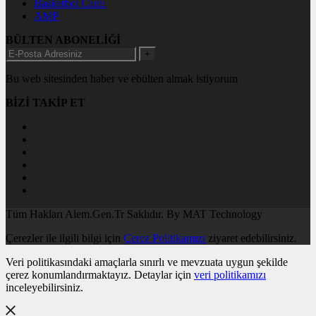
Basketbol Canlı
AMP
BÜLTEN ABONELİĞİ
+
Bu web sitesinden haber ve ebülten almak istiyorum
BİZİ TAKİP ET
Tüm Hakları Alem.Gen.Tr Saklıdır. By MAT Technology
Çerezler ile ilgili bilgi için
Çerez Politikamızı
ziyaret edebilirsiniz.
Veri politikasındaki amaçlarla sınırlı ve mevzuata uygun şekilde
çerez konumlandırmaktayız. Detaylar için
veri politikamızı
inceleyebilirsiniz.