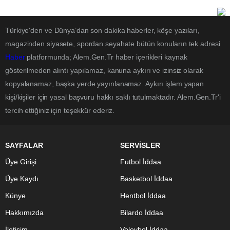
Türkiye'den ve Dünya’dan son dakika haberler, köşe yazıları,
magazinden siyasete, spordan seyahate bütün konuların tek adresi
Haber
platformunda; Alem.Gen.Tr haber içerikleri kaynak
gösterilmeden alıntı yapılamaz, kanuna aykırı ve izinsiz olarak
kopyalanamaz, başka yerde yayınlanamaz. Aykırı işlem yapan
kişi/kişiler için yasal başvuru hakkı saklı tutulmaktadır. Alem.Gen.Tr'i
tercih ettiğiniz için teşekkür ederiz.
SAYFALAR
SERVİSLER
Üye Girişi
Futbol İddaa
Üye Kaydı
Basketbol İddaa
Künye
Hentbol İddaa
Hakkımızda
Bilardo İddaa
İletişim
Voleybol İddaa