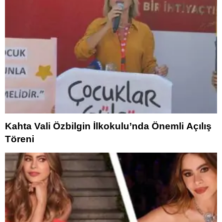
Kahta Vali Özbilgin İlkokulu’nda Önemli Açılış
Töreni