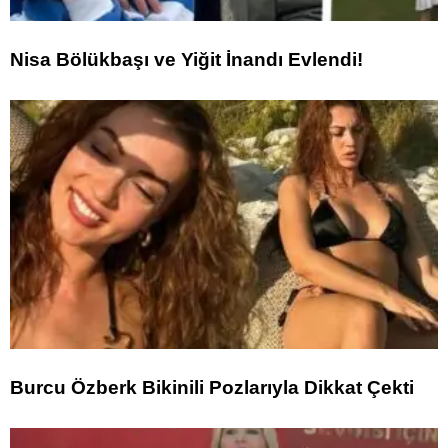
Nisa Bölükbaşı ve Yiğit İnandı Evlendi!
Burcu Özberk Bikinili Pozlarıyla Dikkat Çekti