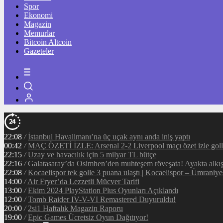
Spor
Ekonomi
Magazin
Memurlar
Bitcoin Altcoin
Gazeteler
22:08
/
İstanbul Havalimanı’na üç uçak aynı anda iniş yaptı
00:42
/
MAÇ ÖZETİ İZLE: Arsenal 2-2 Liverpool maçı özet izle golle
22:15
/
Uzay ve havacılık için 5 milyar TL bütçe
22:16
/
Galatasaray’da Osimhen’den muhteşem röveşata! Ayakta alkı
22:08
/
Kocaelispor tek golle 3 puana ulaştı | Kocaelispor – Ümraniy
14:00
/
Air Fryer’da Lezzetli Mücver Tarifi
13:00
/
Ekim 2024 PlayStation Plus Oyunları Açıklandı
12:00
/
Tomb Raider IV-V-VI Remastered Duyuruldu!
20:00
/
2si1 Haftalık Magazin Raporu
19:00
/
Epic Games Ücretsiz Oyun Dağıtıyor!