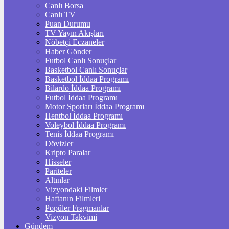
Canlı Borsa
Canlı TV
Puan Durumu
TV Yayın Akışları
Nöbetçi Eczaneler
Haber Gönder
Futbol Canlı Sonuçlar
Basketbol Canlı Sonuçlar
Basketbol İddaa Programı
Bilardo İddaa Programı
Futbol İddaa Programı
Motor Sporları İddaa Programı
Hentbol İddaa Programı
Voleybol İddaa Programı
Tenis İddaa Programı
Dövizler
Kripto Paralar
Hisseler
Pariteler
Altınlar
Vizyondaki Filmler
Haftanın Filmleri
Popüler Fragmanlar
Vizyon Takvimi
Gündem