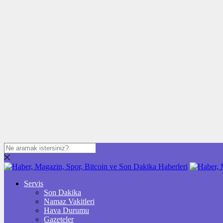
Servis
Son Dakika
Namaz Vakitleri
Hava Durumu
Gazeteler