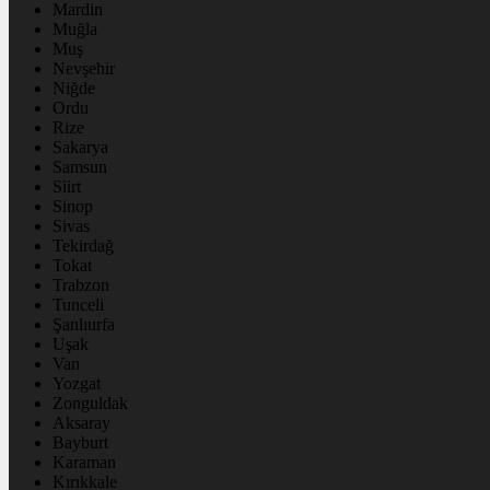
Mardin
Muğla
Muş
Nevşehir
Niğde
Ordu
Rize
Sakarya
Samsun
Siirt
Sinop
Sivas
Tekirdağ
Tokat
Trabzon
Tunceli
Şanlıurfa
Uşak
Van
Yozgat
Zonguldak
Aksaray
Bayburt
Karaman
Kırıkkale