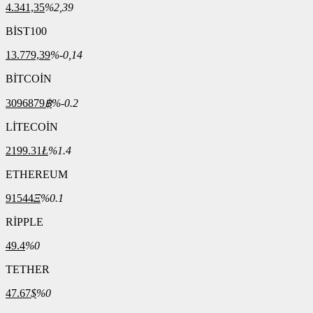
4.341,35
%2,39
BİST100
13.779,39
%-0,14
BİTCOİN
3096879
฿
%-0.2
LİTECOİN
2199.31
Ł
%1.4
ETHEREUM
91544
Ξ
%0.1
RİPPLE
49.4
%0
TETHER
47.67
$
%0