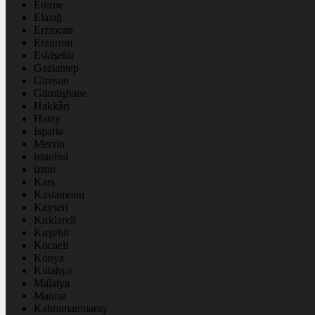
Edirne
Elazığ
Erzincan
Erzurum
Eskişehir
Gaziantep
Giresun
Gümüşhane
Hakkâri
Hatay
Isparta
Mersin
istanbul
izmir
Kars
Kastamonu
Kayseri
Kırklareli
Kırşehir
Kocaeli
Konya
Kütahya
Malatya
Manisa
Kahramanmaraş