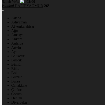
Sabah
Vakti
02:00
İstanbul
HAFİF YAĞMUR
26°
Adana
Adıyaman
Afyonkarahisar
Ağrı
Amasya
Ankara
Antalya
Artvin
Aydın
Balıkesir
Bilecik
Bingöl
Bitlis
Bolu
Burdur
Bursa
Çanakkale
Çankırı
Çorum
Denizli
Diyarbakır