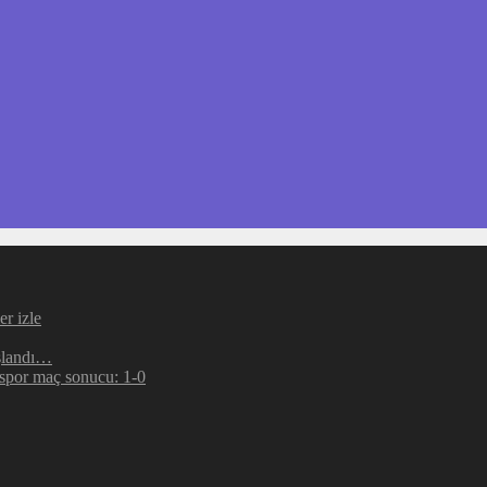
r izle
şlandı…
espor maç sonucu: 1-0