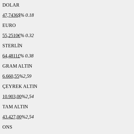
DOLAR
47,7436
$
% 0.18
EURO
55,2510
€
% 0.32
STERLİN
64,4811
£
% 0.38
GRAM ALTIN
6.660,55
%2,59
ÇEYREK ALTIN
10.903,00
%2,54
TAM ALTIN
43.427,00
%2,54
ONS