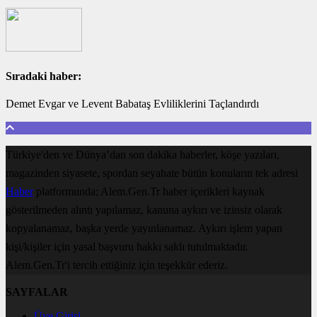
Sıradaki haber:
Demet Evgar ve Levent Babataş Evliliklerini Taçlandırdı
Türkiye'den ve Dünya’dan son dakika haberler, köşe yazıları,
magazinden siyasete, spordan seyahate bütün konuların tek adresi
Haber
platformunda; Alem.Gen.Tr haber içerikleri kaynak
gösterilmeden alıntı yapılamaz, kanuna aykırı ve izinsiz olarak
kopyalanamaz, başka yerde yayınlanamaz. Aykırı işlem yapan
kişi/kişiler için yasal başvuru hakkı saklı tutulmaktadır.
Alem.Gen.Tr'i tercih ettiğiniz için teşekkür ederiz.
SAYFALAR
Üye Girişi