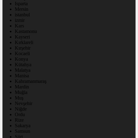
Isparta
Mersin
istanbul
izmir
Kars
Kastamonu
Kayseri
Kırklareli
Kırşehir
Kocaeli
Konya
Kütahya
Malatya
Manisa
Kahramanmaraş
Mardin
Muğla
Muş
Nevşehir
Niğde
Ordu
Rize
Sakarya
Samsun
Siirt