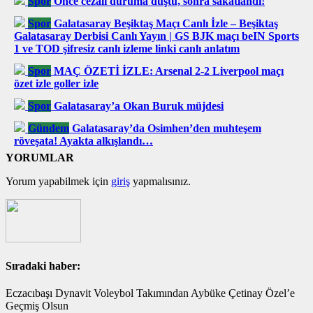
Spor
Önce cezalı duruma düştü, sonra sakatlandı!
Spor
Galatasaray Beşiktaş Maçı Canlı İzle – Beşiktaş
Galatasaray Derbisi Canlı Yayın | GS BJK maçı beIN Sports
1 ve TOD şifresiz canlı izleme linki canlı anlatım
Spor
MAÇ ÖZETİ İZLE: Arsenal 2-2 Liverpool maçı
özet izle goller izle
Spor
Galatasaray’a Okan Buruk müjdesi
Gündem
Galatasaray’da Osimhen’den muhteşem
röveşata! Ayakta alkışlandı…
YORUMLAR
Yorum yapabilmek için
giriş
yapmalısınız.
Sıradaki haber:
Eczacıbaşı Dynavit Voleybol Takımından Aybüke Çetinay Özel’e
Geçmiş Olsun