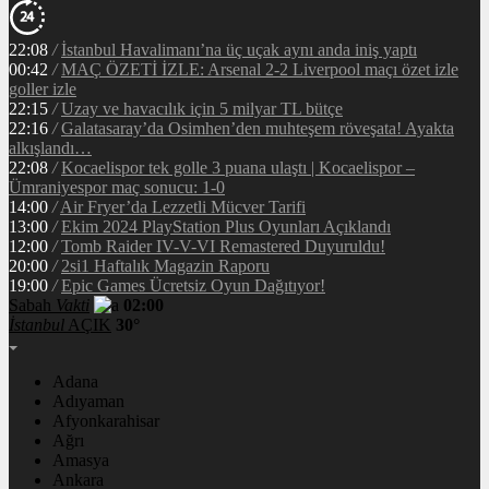
22:08
/
İstanbul Havalimanı’na üç uçak aynı anda iniş yaptı
00:42
/
MAÇ ÖZETİ İZLE: Arsenal 2-2 Liverpool maçı özet izle
goller izle
22:15
/
Uzay ve havacılık için 5 milyar TL bütçe
22:16
/
Galatasaray’da Osimhen’den muhteşem röveşata! Ayakta
alkışlandı…
22:08
/
Kocaelispor tek golle 3 puana ulaştı | Kocaelispor –
Ümraniyespor maç sonucu: 1-0
14:00
/
Air Fryer’da Lezzetli Mücver Tarifi
13:00
/
Ekim 2024 PlayStation Plus Oyunları Açıklandı
12:00
/
Tomb Raider IV-V-VI Remastered Duyuruldu!
20:00
/
2si1 Haftalık Magazin Raporu
19:00
/
Epic Games Ücretsiz Oyun Dağıtıyor!
Sabah
Vakti
02:00
İstanbul
AÇIK
30°
Adana
Adıyaman
Afyonkarahisar
Ağrı
Amasya
Ankara