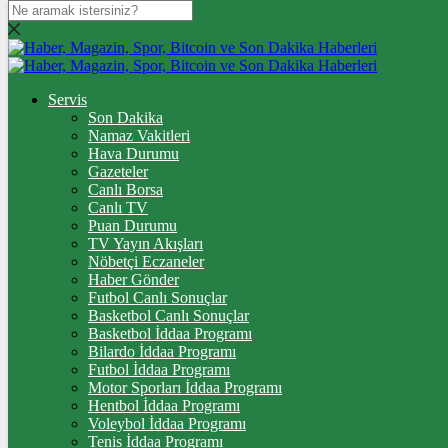
DOLAR
47,7060
$
% 0.15
EURO
Servis
Son Dakika
55,1906
€
% 0.3
Namaz Vakitleri
STERLİN
Hava Durumu
Gazeteler
64,4457
£
% 0.39
Canlı Borsa
Canlı TV
GRAM ALTIN
Puan Durumu
TV Yayın Akışları
6.672,04
%2,76
Nöbetçi Eczaneler
Haber Gönder
ÇEYREK ALTIN
Futbol Canlı Sonuçlar
Basketbol Canlı Sonuçlar
10.929,00
%2,78
Basketbol İddaa Programı
Bilardo İddaa Programı
TAM ALTIN
Futbol İddaa Programı
Motor Sporları İddaa Programı
43.529,00
%2,78
Hentbol İddaa Programı
Voleybol İddaa Programı
ONS
Tenis İddaa Programı