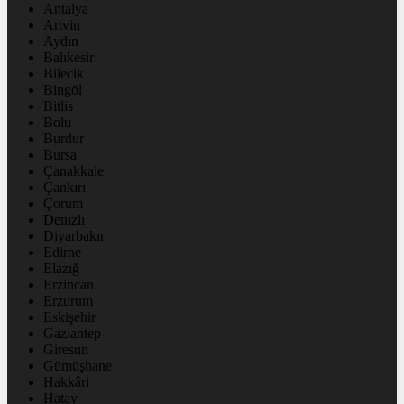
Antalya
Artvin
Aydın
Balıkesir
Bilecik
Bingöl
Bitlis
Bolu
Burdur
Bursa
Çanakkale
Çankırı
Çorum
Denizli
Diyarbakır
Edirne
Elazığ
Erzincan
Erzurum
Eskişehir
Gaziantep
Giresun
Gümüşhane
Hakkâri
Hatay