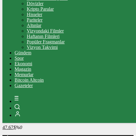
4.344,20
%2,46
Dövizler
Kripto Paralar
BİST100
Hisseler
Pariteler
13.779,39
%-0,14
Altınlar
Vizyondaki Filmler
BİTCOİN
Haftanın Filmleri
Popüler Fragmanlar
3102979
฿
%0.9
Vizyon Takvimi
Gündem
LİTECOİN
Spor
Ekonomi
2190.85
Ł
%0.4
Magazin
Memurlar
ETHEREUM
Bitcoin Altcoin
Gazeteler
91495
Ξ
%0.4
RİPPLE
49.05
%-1.7
TETHER
47.67
$
%0