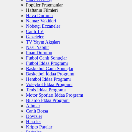
Popüler Fragmanlar
Haftanın Filmleri
Hava Durumu
Namaz Vakitleri
Nöbetçi Eczaneler
Canlı TV
Gazeteler
TV Yayın Akışları
Nasıl Yapılır
Puan Durumu
Futbol Canlı Sonuçlar
Futbol İddaa Programı
Basketbol Canlı Sonuçlar
Basketbol İddaa Programı
Hentbol İddaa Programı
Voleybol İddaa Programı
Tenis İddaa Programı
Motor Sporları İddaa Programı
Bilardo İddaa Programı
Altınlar
Canlı Borsa
Dövizler
Hisseler
Kripto Paralar