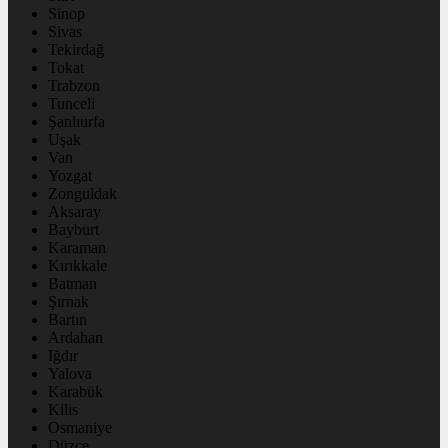
Sinop
Sivas
Tekirdağ
Tokat
Trabzon
Tunceli
Şanlıurfa
Uşak
Van
Yozgat
Zonguldak
Aksaray
Bayburt
Karaman
Kırıkkale
Batman
Şırnak
Bartın
Ardahan
Iğdır
Yalova
Karabük
Kilis
Osmaniye
Düzce