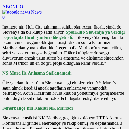
ABONE OL
News
0
İngiltere’nin Hull City takımının sahibi olan Acun Ilıcalı, şimdi de
Slovenya’da bir kulüp satın alıyor.
SporKlub Slovenija’ya verdiği
röportajda Ilıcalı şunları dile getirdi:
“Slovenya’da hangi kulübün
bizim için en uygun olduğunu araştırdıktan sonra kararımızı
Maribor’dan yana kullandık. Geçen hafta Maribor’u ziyaret ettim,
şehri ve stadyumu çok beğendim. Diğer kulüplere de saygı
duyuyorum ancak uzun süren bir araştırma ve düşünme sürecinden
sonra Maribor’un en doğru proje olduğuna karar verdik.”
NS Mura İle Anlaşma Sağlanamadı
Öte yandan, Idıcalı’nın Slovenya Ligi ekiplerinden NS Mura’yı
satın almak istediği ancak tarafların anlaşmaya varamadığı
belirtiliyor. Acun Ilıcalı’nın Mura kulübü yönetimiyle görüşmelerde
bulunduğu fakat ortak bir noktada buluşulamadığı ifade ediliyor.
Fenerbahçe’nin Rakibi NK Maribor
Slovenya temsilcisi NK Maribor, geçtiğimiz dönem UEFA Avrupa
Konferans Ligi’nde Fenerbahçe’ye rakip olmuş ve deplasmanda 3-
1, evinde ise 3-0 mağlup olmuştu. Maribor, Slovenya Ligi’nde 33