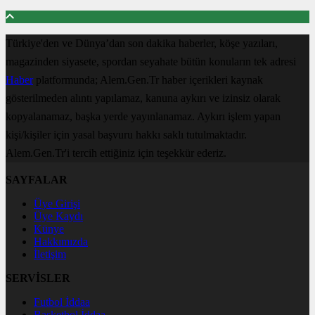
Türkiye'den ve Dünya’dan son dakika haberler, köşe yazıları,
magazinden siyasete, spordan seyahate bütün konuların tek adresi
Haber
platformunda; Alem.Gen.Tr haber içerikleri kaynak
gösterilmeden alıntı yapılamaz, kanuna aykırı ve izinsiz olarak
kopyalanamaz, başka yerde yayınlanamaz. Aykırı işlem yapan
kişi/kişiler için yasal başvuru hakkı saklı tutulmaktadır.
Alem.Gen.Tr'i tercih ettiğiniz için teşekkür ederiz.
SAYFALAR
Üye Girişi
Üye Kaydı
Künye
Hakkımızda
İletişim
SERVİSLER
Futbol İddaa
Basketbol İddaa