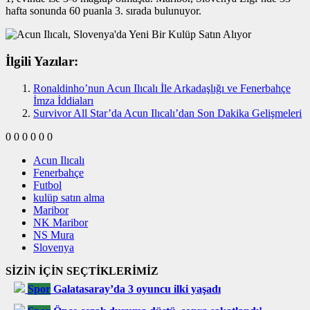
hafta sonunda 60 puanla 3. sırada bulunuyor.
İlgili Yazılar:
Ronaldinho’nun Acun Ilıcalı İle Arkadaşlığı ve Fenerbahçe
İmza İddiaları
Survivor All Star’da Acun Ilıcalı’dan Son Dakika Gelişmeleri
0
0
0
0
0
0
Acun Ilıcalı
Fenerbahçe
Futbol
kulüp satın alma
Maribor
NK Maribor
NS Mura
Slovenya
SİZİN İÇİN SEÇTİKLERİMİZ
Spor
Galatasaray’da 3 oyuncu ilki yaşadı