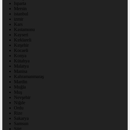
Isparta
Mersin
istanbul
izmir
Kars
Kastamonu
Kayseri
Kırklareli
Kırşehir
Kocaeli
Konya
Kütahya
Malatya
Manisa
Kahramanmaraş
Mardin
Muğla
Muş
Nevşehir
Niğde
Ordu
Rize
Sakarya
Samsun
Siirt