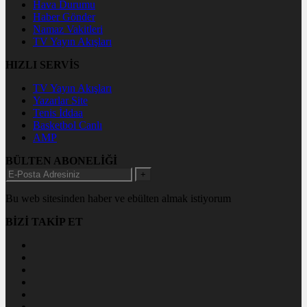
Hava Durumu
Haber Gönder
Namaz Vakitleri
TV Yayın Akışları
HIZLI SERVİS
TV Yayın Akışları
Yazarlar Site
Tenis İddaa
Basketbol Canlı
AMP
BÜLTEN ABONELİĞİ
+
Bu web sitesinden haber ve ebülten almak istiyorum
BİZİ TAKİP ET