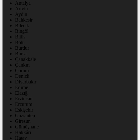
Antalya
Artvin
Aydın
Balıkesir
Bilecik
Bingöl
Bitlis
Bolu
Burdur
Bursa
Çanakkale
Çankırı
Çorum
Denizli
Diyarbakır
Edirne
Elazığ
Erzincan
Erzurum
Eskişehir
Gaziantep
Giresun
Gümüşhane
Hakkâri
Hatay