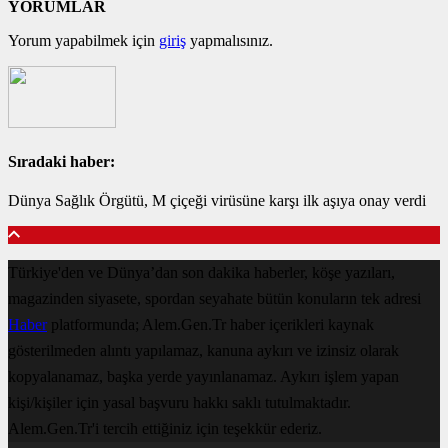
YORUMLAR
Yorum yapabilmek için
giriş
yapmalısınız.
Sıradaki haber:
Dünya Sağlık Örgütü, M çiçeği virüsüne karşı ilk aşıya onay verdi
Türkiye'den ve Dünya’dan son dakika haberler, köşe yazıları,
magazinden siyasete, spordan seyahate bütün konuların tek adresi
Haber
platformunda; Alem.Gen.Tr haber içerikleri kaynak
gösterilmeden alıntı yapılamaz, kanuna aykırı ve izinsiz olarak
kopyalanamaz, başka yerde yayınlanamaz. Aykırı işlem yapan
kişi/kişiler için yasal başvuru hakkı saklı tutulmaktadır.
Alem.Gen.Tr'i tercih ettiğiniz için teşekkür ederiz.