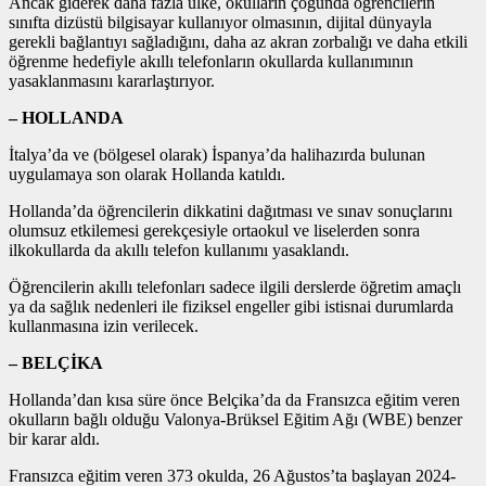
Ancak giderek daha fazla ülke, okulların çoğunda öğrencilerin
sınıfta dizüstü bilgisayar kullanıyor olmasının, dijital dünyayla
gerekli bağlantıyı sağladığını, daha az akran zorbalığı ve daha etkili
öğrenme hedefiyle akıllı telefonların okullarda kullanımının
yasaklanmasını kararlaştırıyor.
– HOLLANDA
İtalya’da ve (bölgesel olarak) İspanya’da halihazırda bulunan
uygulamaya son olarak Hollanda katıldı.
Hollanda’da öğrencilerin dikkatini dağıtması ve sınav sonuçlarını
olumsuz etkilemesi gerekçesiyle ortaokul ve liselerden sonra
ilkokullarda da akıllı telefon kullanımı yasaklandı.
Öğrencilerin akıllı telefonları sadece ilgili derslerde öğretim amaçlı
ya da sağlık nedenleri ile fiziksel engeller gibi istisnai durumlarda
kullanmasına izin verilecek.
– BELÇİKA
Hollanda’dan kısa süre önce Belçika’da da Fransızca eğitim veren
okulların bağlı olduğu Valonya-Brüksel Eğitim Ağı (WBE) benzer
bir karar aldı.
Fransızca eğitim veren 373 okulda, 26 Ağustos’ta başlayan 2024-