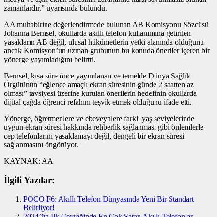
zamanlardır.” uyarısında bulundu.
AA muhabirine değerlendirmede bulunan AB Komisyonu Sözcüsü
Johanna Bernsel, okullarda akıllı telefon kullanımına getirilen
yasakların AB değil, ulusal hükümetlerin yetki alanında olduğunu
ancak Komisyon’un uzman grubunun bu konuda öneriler içeren bir
yönerge yayımladığını belirtti.
Bernsel, kısa süre önce yayımlanan ve temelde Dünya Sağlık
Örgütünün “eğlence amaçlı ekran süresinin günde 2 saatten az
olması” tavsiyesi üzerine kurulan önerilerin hedefinin okullarda
dijital çağda öğrenci refahını teşvik etmek olduğunu ifade etti.
Yönerge, öğretmenlere ve ebeveynlere farklı yaş seviyelerinde
uygun ekran süresi hakkında rehberlik sağlanması gibi önlemlerle
cep telefonlarını yasaklamayı değil, dengeli bir ekran süresi
sağlanmasını öngörüyor.
KAYNAK:
AA
İlgili Yazılar:
POCO F6: Akıllı Telefon Dünyasında Yeni Bir Standart
Belirliyor!
2024’ün İlk Çeyreğinde En Çok Satan Akıllı Telefonlar