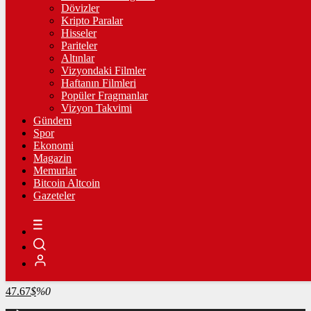
4.341,35
%2,39
Dövizler
Kripto Paralar
BİST100
Hisseler
Pariteler
13.779,39
%-0,14
Altınlar
Vizyondaki Filmler
BİTCOİN
Haftanın Filmleri
Popüler Fragmanlar
3093310
฿
%-0.2
Vizyon Takvimi
Gündem
LİTECOİN
Spor
Ekonomi
2201.55
Ł
%1.4
Magazin
Memurlar
ETHEREUM
Bitcoin Altcoin
Gazeteler
91587
Ξ
%0.1
RİPPLE
49.37
%0
TETHER
47.67
$
%0