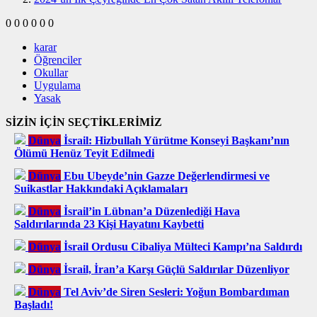
0
0
0
0
0
0
karar
Öğrenciler
Okullar
Uygulama
Yasak
SİZİN İÇİN SEÇTİKLERİMİZ
Dünya
İsrail: Hizbullah Yürütme Konseyi Başkanı’nın
Ölümü Henüz Teyit Edilmedi
Dünya
Ebu Ubeyde’nin Gazze Değerlendirmesi ve
Suikastlar Hakkındaki Açıklamaları
Dünya
İsrail’in Lübnan’a Düzenlediği Hava
Saldırılarında 23 Kişi Hayatını Kaybetti
Dünya
İsrail Ordusu Cibaliya Mülteci Kampı’na Saldırdı
Dünya
İsrail, İran’a Karşı Güçlü Saldırılar Düzenliyor
Dünya
Tel Aviv’de Siren Sesleri: Yoğun Bombardıman
Başladı!