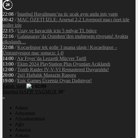
22:08
/
İstanbul Havalimanı’na üç uçak aynı anda iniş yaptı
00:42
/
MAÇ ÖZETİ İZLE: Arsenal 2-2 Liverpool maçı özet izle
goller izle
22:15
/
Uzay ve havacılık için 5 milyar TL bütçe
22:16
/
Galatasaray’da Osimhen’den muhteşem röveşata! Ayakta
alkışlandı…
22:08
/
Kocaelispor tek golle 3 puana ulaştı | Kocaelispor –
Ümraniyespor maç sonucu: 1-0
14:00
/
Air Fryer’da Lezzetli Mücver Tarifi
13:00
/
Ekim 2024 PlayStation Plus Oyunları Açıklandı
12:00
/
Tomb Raider IV-V-VI Remastered Duyuruldu!
20:00
/
2si1 Haftalık Magazin Raporu
19:00
/
Epic Games Ücretsiz Oyun Dağıtıyor!
Sabah
Vakti
02:00
İstanbul
HAFİF YAĞMUR
26°
Adana
Adıyaman
Afyonkarahisar
Ağrı
Amasya
Ankara