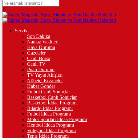
DOLAR
47,7436
$
% 0.18
EURO
Servis
Son Dakika
55,2510
€
% 0.32
Namaz Vakitleri
STERLİN
Hava Durumu
Gazeteler
64,4811
£
% 0.38
Canlı Borsa
Canlı TV
GRAM ALTIN
Puan Durumu
TV Yayın Akışları
6.660,55
%2,59
Nöbetçi Eczaneler
Haber Gönder
ÇEYREK ALTIN
Futbol Canlı Sonuçlar
Basketbol Canlı Sonuçlar
10.903,00
%2,54
Basketbol İddaa Programı
Bilardo İddaa Programı
TAM ALTIN
Futbol İddaa Programı
Motor Sporları İddaa Programı
43.427,00
%2,54
Hentbol İddaa Programı
Voleybol İddaa Programı
ONS
Tenis İddaa Programı