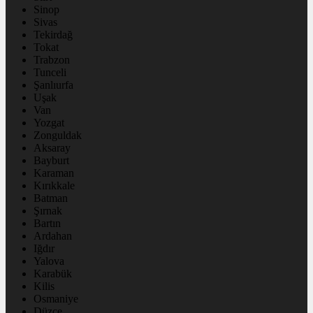
Sinop
Sivas
Tekirdağ
Tokat
Trabzon
Tunceli
Şanlıurfa
Uşak
Van
Yozgat
Zonguldak
Aksaray
Bayburt
Karaman
Kırıkkale
Batman
Şırnak
Bartın
Ardahan
Iğdır
Yalova
Karabük
Kilis
Osmaniye
Düzce