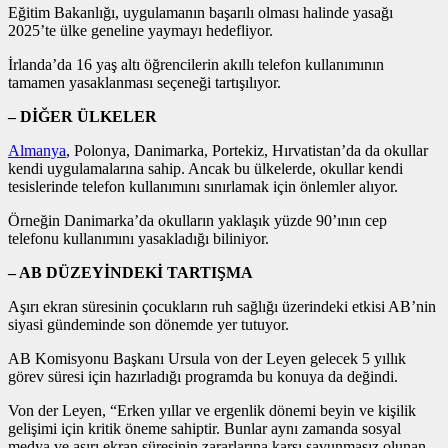
Eğitim Bakanlığı, uygulamanın başarılı olması halinde yasağı
2025’te ülke geneline yaymayı hedefliyor.
İrlanda’da 16 yaş altı öğrencilerin akıllı telefon kullanımının
tamamen yasaklanması seçeneği tartışılıyor.
– DİĞER ÜLKELER
Almanya
, Polonya, Danimarka, Portekiz, Hırvatistan’da da okullar
kendi uygulamalarına sahip. Ancak bu ülkelerde, okullar kendi
tesislerinde telefon kullanımını sınırlamak için önlemler alıyor.
Örneğin Danimarka’da okulların yaklaşık yüzde 90’ının cep
telefonu kullanımını yasakladığı biliniyor.
– AB DÜZEYİNDEKİ TARTIŞMA
Aşırı ekran süresinin çocukların ruh sağlığı üzerindeki etkisi AB’nin
siyasi gündeminde son dönemde yer tutuyor.
AB Komisyonu Başkanı Ursula von der Leyen gelecek 5 yıllık
görev süresi için hazırladığı programda bu konuya da değindi.
Von der Leyen, “Erken yıllar ve ergenlik dönemi beyin ve kişilik
gelişimi için kritik öneme sahiptir. Bunlar aynı zamanda sosyal
medya ve aşırı ekran süresinin zararlarına karşı savunmasız olunan