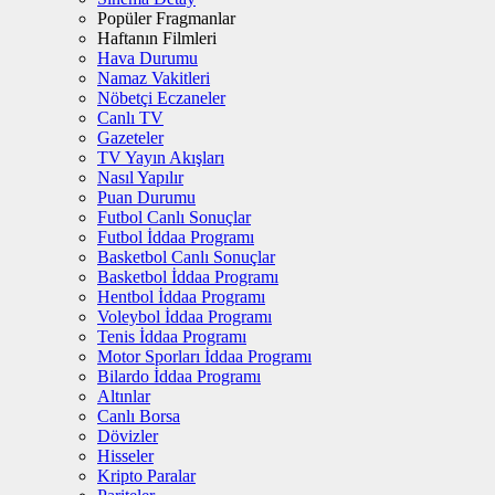
Popüler Fragmanlar
Haftanın Filmleri
Hava Durumu
Namaz Vakitleri
Nöbetçi Eczaneler
Canlı TV
Gazeteler
TV Yayın Akışları
Nasıl Yapılır
Puan Durumu
Futbol Canlı Sonuçlar
Futbol İddaa Programı
Basketbol Canlı Sonuçlar
Basketbol İddaa Programı
Hentbol İddaa Programı
Voleybol İddaa Programı
Tenis İddaa Programı
Motor Sporları İddaa Programı
Bilardo İddaa Programı
Altınlar
Canlı Borsa
Dövizler
Hisseler
Kripto Paralar