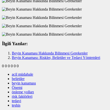
İlgili Yazılar:
Beyin Kanaması Hakkında Bilinmesi Gerekenler
Beyin Kanaması: Riskler, Belirtiler ve Tedavi Yöntemleri
0
0
0
0
0
0
acil müdahale
belirtiler
beyin kanaması
Önemi
önleme yolları
risk faktörleri
tedavi
teşhis