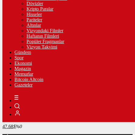
4.316,04
%1,79
Dövizler
Kripto Paralar
BİST100
Hisseler
Pariteler
13.822,66
%0,17
Altınlar
Vizyondaki Filmler
BİTCOİN
Haftanın Filmleri
Popüler Fragmanlar
3093975
฿
%-0.1
Vizyon Takvimi
Gündem
LİTECOİN
Spor
Ekonomi
2182.59
Ł
%1.4
Magazin
Memurlar
ETHEREUM
Bitcoin Altcoin
Gazeteler
91270
Ξ
%-0.1
RİPPLE
49.41
%-1.9
TETHER
47.68
$
%0