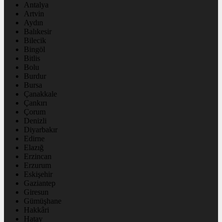
Antalya
Artvin
Aydın
Balıkesir
Bilecik
Bingöl
Bitlis
Bolu
Burdur
Bursa
Çanakkale
Çankırı
Çorum
Denizli
Diyarbakır
Edirne
Elazığ
Erzincan
Erzurum
Eskişehir
Gaziantep
Giresun
Gümüşhane
Hakkâri
Hatay