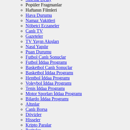
Popüler Fragmanlar
Haftanın Filmleri
Hava Durumu
Namaz Vakitleri
Nöbetçi Eczaneler
Canlı TV
Gazeteler
TV Yayın Akışları
Nasıl Yapılır
Puan Durumu
Futbol Canlı Sonuçlar
Futbol İddaa Programı
Basketbol Canlı Sonuçlar
Basketbol İddaa Programı
Hentbol İddaa Programı
Voleybol İddaa Programı
Tenis İddaa Programı
Motor Sporları İddaa Programı
Bilardo İddaa Programı
Altınlar
Canlı Borsa
Dövizler
Hisseler
Kripto Paralar