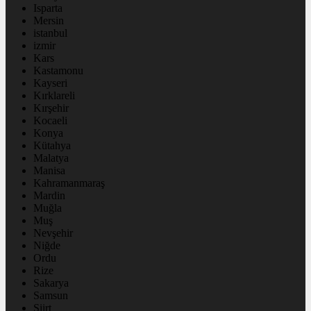
Isparta
Mersin
istanbul
izmir
Kars
Kastamonu
Kayseri
Kırklareli
Kırşehir
Kocaeli
Konya
Kütahya
Malatya
Manisa
Kahramanmaraş
Mardin
Muğla
Muş
Nevşehir
Niğde
Ordu
Rize
Sakarya
Samsun
Siirt