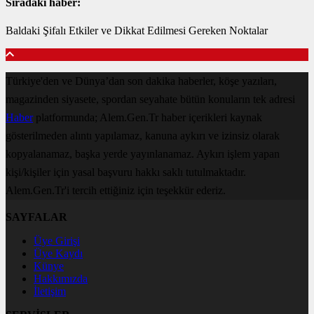
Sıradaki haber:
Baldaki Şifalı Etkiler ve Dikkat Edilmesi Gereken Noktalar
Türkiye'den ve Dünya’dan son dakika haberler, köşe yazıları,
magazinden siyasete, spordan seyahate bütün konuların tek adresi
Haber
platformunda; Alem.Gen.Tr haber içerikleri kaynak
gösterilmeden alıntı yapılamaz, kanuna aykırı ve izinsiz olarak
kopyalanamaz, başka yerde yayınlanamaz. Aykırı işlem yapan
kişi/kişiler için yasal başvuru hakkı saklı tutulmaktadır.
Alem.Gen.Tr'i tercih ettiğiniz için teşekkür ederiz.
SAYFALAR
Üye Girişi
Üye Kaydı
Künye
Hakkımızda
İletişim