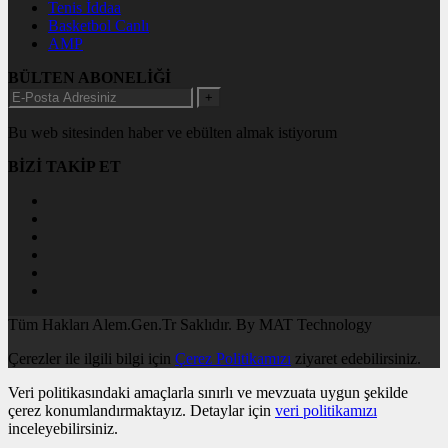
Tenis İddaa
Basketbol Canlı
AMP
BÜLTEN ABONELİĞİ
+
Bu web sitesinden haber ve ebülten almak istiyorum
BİZİ TAKİP ET
Tüm Hakları Alem.Gen.Tr Saklıdır. By MAT Technology
Çerezler ile ilgili bilgi için
Çerez Politikamızı
ziyaret edebilirsiniz.
Veri politikasındaki amaçlarla sınırlı ve mevzuata uygun şekilde
çerez konumlandırmaktayız. Detaylar için
veri politikamızı
inceleyebilirsiniz.