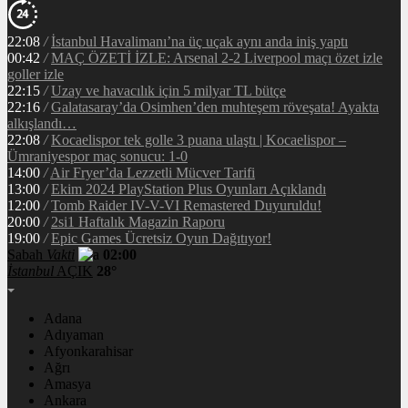
22:08
/
İstanbul Havalimanı’na üç uçak aynı anda iniş yaptı
00:42
/
MAÇ ÖZETİ İZLE: Arsenal 2-2 Liverpool maçı özet izle
goller izle
22:15
/
Uzay ve havacılık için 5 milyar TL bütçe
22:16
/
Galatasaray’da Osimhen’den muhteşem röveşata! Ayakta
alkışlandı…
22:08
/
Kocaelispor tek golle 3 puana ulaştı | Kocaelispor –
Ümraniyespor maç sonucu: 1-0
14:00
/
Air Fryer’da Lezzetli Mücver Tarifi
13:00
/
Ekim 2024 PlayStation Plus Oyunları Açıklandı
12:00
/
Tomb Raider IV-V-VI Remastered Duyuruldu!
20:00
/
2si1 Haftalık Magazin Raporu
19:00
/
Epic Games Ücretsiz Oyun Dağıtıyor!
Sabah
Vakti
02:00
İstanbul
AÇIK
28°
Adana
Adıyaman
Afyonkarahisar
Ağrı
Amasya
Ankara