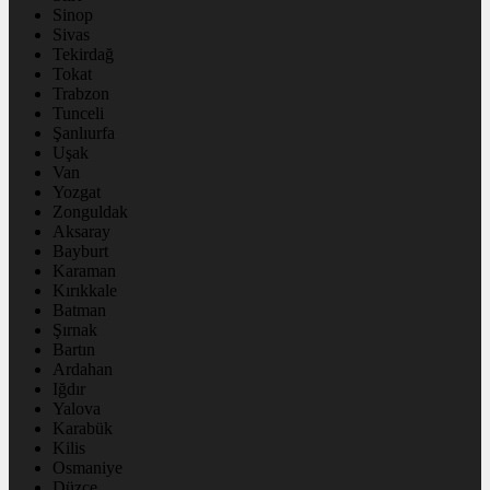
Sinop
Sivas
Tekirdağ
Tokat
Trabzon
Tunceli
Şanlıurfa
Uşak
Van
Yozgat
Zonguldak
Aksaray
Bayburt
Karaman
Kırıkkale
Batman
Şırnak
Bartın
Ardahan
Iğdır
Yalova
Karabük
Kilis
Osmaniye
Düzce