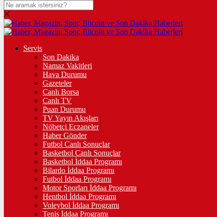
DOLAR
47,7113
$
% 0.17
EURO
Servis
Son Dakika
55,0438
€
% 0.04
Namaz Vakitleri
STERLİN
Hava Durumu
Gazeteler
64,1658
£
% -0.03
Canlı Borsa
Canlı TV
GRAM ALTIN
Puan Durumu
TV Yayın Akışları
6.610,09
%1,81
Nöbetçi Eczaneler
Haber Gönder
ÇEYREK ALTIN
Futbol Canlı Sonuçlar
Basketbol Canlı Sonuçlar
10.801,00
%1,58
Basketbol İddaa Programı
Bilardo İddaa Programı
TAM ALTIN
Futbol İddaa Programı
Motor Sporları İddaa Programı
43.018,00
%1,57
Hentbol İddaa Programı
Voleybol İddaa Programı
ONS
Tenis İddaa Programı