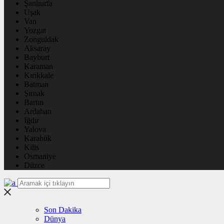
Şanlıurfa
Uşak
Van
Yozgat
Zonguldak
Aksaray
Bayburt
Karaman
Kırıkkale
Batman
Şırnak
Bartın
Ardahan
Iğdır
Yalova
Karabük
Kilis
Osmaniye
Düzce
Son Dakika
Dünya