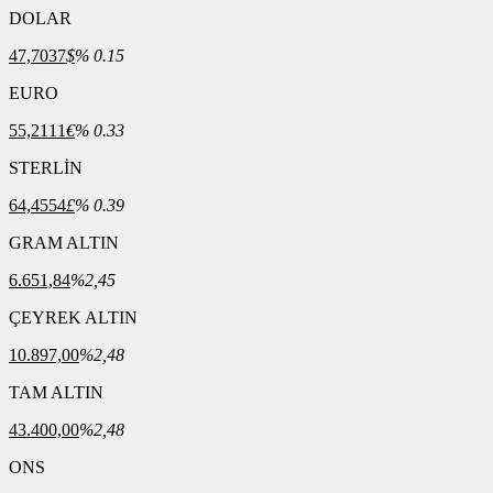
DOLAR
47,7037
$
% 0.15
EURO
55,2111
€
% 0.33
STERLİN
64,4554
£
% 0.39
GRAM ALTIN
6.651,84
%2,45
ÇEYREK ALTIN
10.897,00
%2,48
TAM ALTIN
43.400,00
%2,48
ONS