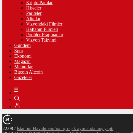
Kripto Paralar
Hisseler
Pariteler
Altınlar
Vizyondaki Filmler
Haftanın Filmleri
Popüler Fragmanlar
Vizyon Takvimi
Gündem
Spor
Ekonomi
Magazin
Memurlar
Bitcoin Altcoin
Gazeteler
22:08
/
İstanbul Havalimanı’na üç uçak aynı anda iniş yaptı