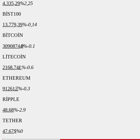
4.335,29
%2,25
BİST100
13.779,39
%-0,14
BİTCOİN
3090874
฿
%-0.1
LİTECOİN
2168.74
Ł
%-0.6
ETHEREUM
91261
Ξ
%-0.3
RİPPLE
48.68
%-2.9
TETHER
47.67
$
%0