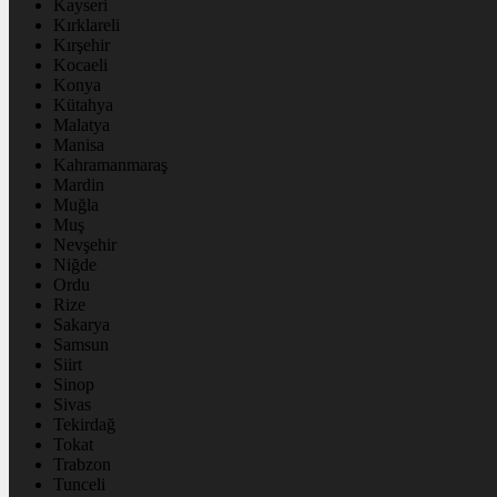
Kayseri
Kırklareli
Kırşehir
Kocaeli
Konya
Kütahya
Malatya
Manisa
Kahramanmaraş
Mardin
Muğla
Muş
Nevşehir
Niğde
Ordu
Rize
Sakarya
Samsun
Siirt
Sinop
Sivas
Tekirdağ
Tokat
Trabzon
Tunceli