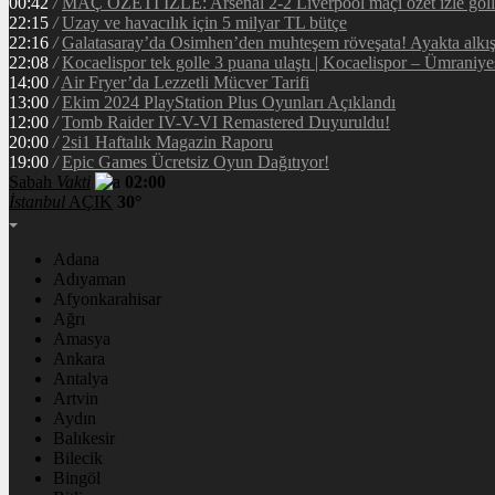
00:42
/
MAÇ ÖZETİ İZLE: Arsenal 2-2 Liverpool maçı özet izle golle
22:15
/
Uzay ve havacılık için 5 milyar TL bütçe
22:16
/
Galatasaray’da Osimhen’den muhteşem röveşata! Ayakta alkı
22:08
/
Kocaelispor tek golle 3 puana ulaştı | Kocaelispor – Ümraniy
14:00
/
Air Fryer’da Lezzetli Mücver Tarifi
13:00
/
Ekim 2024 PlayStation Plus Oyunları Açıklandı
12:00
/
Tomb Raider IV-V-VI Remastered Duyuruldu!
20:00
/
2si1 Haftalık Magazin Raporu
19:00
/
Epic Games Ücretsiz Oyun Dağıtıyor!
Sabah
Vakti
02:00
İstanbul
AÇIK
30°
Adana
Adıyaman
Afyonkarahisar
Ağrı
Amasya
Ankara
Antalya
Artvin
Aydın
Balıkesir
Bilecik
Bingöl