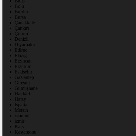
Bitlis
Bolu
Burdur
Bursa
Çanakkale
Çankırı
Çorum
Denizli
Diyarbakır
Edirne
Elazığ
Erzincan
Erzurum
Eskişehir
Gaziantep
Giresun
Gümüşhane
Hakkâri
Hatay
Isparta
Mersin
istanbul
izmir
Kars
Kastamonu