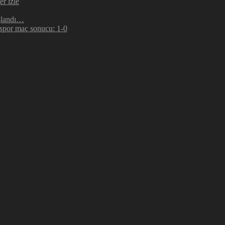
r izle
şlandı…
espor maç sonucu: 1-0