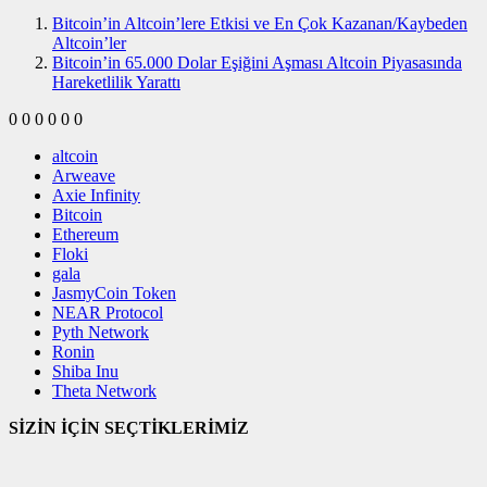
Bitcoin’in Altcoin’lere Etkisi ve En Çok Kazanan/Kaybeden
Altcoin’ler
Bitcoin’in 65.000 Dolar Eşiğini Aşması Altcoin Piyasasında
Hareketlilik Yarattı
0
0
0
0
0
0
altcoin
Arweave
Axie Infinity
Bitcoin
Ethereum
Floki
gala
JasmyCoin Token
NEAR Protocol
Pyth Network
Ronin
Shiba Inu
Theta Network
SİZİN İÇİN SEÇTİKLERİMİZ