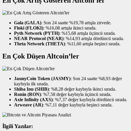
En Çok Artış Gösteren Altcoin’ler
Gala (GALA)
: Son 24 saatte %19,78 artışla zirvede.
Floki (FLOKI)
: %16,08 artışla ikinci sırada.
Pyth Network (PYTH)
: %15,68 artışla üçüncü sırada.
NEAR Protocol (NEAR)
: %14,93 artışla dördüncü sırada.
Theta Network (THETA)
: %11,60 artışla beşinci sırada.
En Çok Düşen Altcoin’ler
JasmyCoin Token (JASMY)
: Son 24 saatte %8,93 değer
kaybıyla ilk sırada.
Shiba Inu (SHIB)
: %8,28 değer kaybıyla ikinci sırada.
Ronin (RON)
: %7,58 değer kaybıyla üçüncü sırada.
Axie Infinity (AXS)
: %7,37 değer kaybıyla dördüncü sırada.
Arweave (AR)
: %7,11 değer kaybıyla beşinci sırada.
İlgili Yazılar: