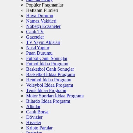
Popüler Fragmanlar
Haftanın Filmleri
Hava Durumu
Namaz Vakitleri
Nöbetçi Eczaneler
Canlı TV
Gazeteler
TV Yayın Akışları
Nasıl Yapılır
Puan Durumu
Futbol Canlı Sonuçlar
Futbol İddaa Programı
Basketbol Canlı Sonuçlar
Basketbol İddaa Programı
Hentbol İddaa Programı
Voleybol İddaa Programı
Tenis İddaa Programı
Motor Sporları İddaa Programı
Bilardo İddaa Programı
Altınlar
Canlı Borsa
Dövizler
Hisseler
Kripto Paralar