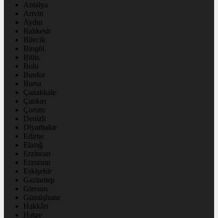
Antalya
Artvin
Aydın
Balıkesir
Bilecik
Bingöl
Bitlis
Bolu
Burdur
Bursa
Çanakkale
Çankırı
Çorum
Denizli
Diyarbakır
Edirne
Elazığ
Erzincan
Erzurum
Eskişehir
Gaziantep
Giresun
Gümüşhane
Hakkâri
Hatay