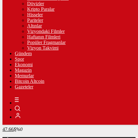
4.341,35
%2,39
Dövizler
Kripto Paralar
BİST100
Hisseler
Pariteler
13.779,39
%-0,14
Altınlar
Vizyondaki Filmler
BİTCOİN
Haftanın Filmleri
Popüler Fragmanlar
3089014
฿
%-0.2
Vizyon Takvimi
Gündem
LİTECOİN
Spor
Ekonomi
2193.01
Ł
%0.8
Magazin
Memurlar
ETHEREUM
Bitcoin Altcoin
Gazeteler
91265
Ξ
%0
RİPPLE
49.5
%0.5
TETHER
47.66
$
%0