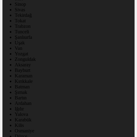
Sinop
Sivas
Tekirdağ
Tokat
Trabzon
Tunceli
Şanlıurfa
Uşak
Van
Yozgat
Zonguldak
Aksaray
Bayburt
Karaman
Kırıkkale
Batman
Şırnak
Bartın
Ardahan
Iğdır
Yalova
Karabük
Kilis
Osmaniye
Düzce