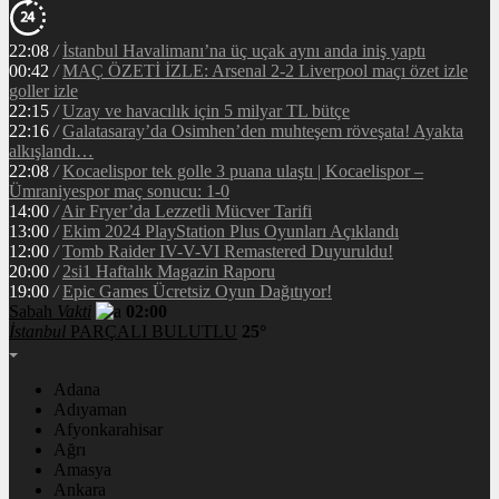
22:08
/
İstanbul Havalimanı’na üç uçak aynı anda iniş yaptı
00:42
/
MAÇ ÖZETİ İZLE: Arsenal 2-2 Liverpool maçı özet izle
goller izle
22:15
/
Uzay ve havacılık için 5 milyar TL bütçe
22:16
/
Galatasaray’da Osimhen’den muhteşem röveşata! Ayakta
alkışlandı…
22:08
/
Kocaelispor tek golle 3 puana ulaştı | Kocaelispor –
Ümraniyespor maç sonucu: 1-0
14:00
/
Air Fryer’da Lezzetli Mücver Tarifi
13:00
/
Ekim 2024 PlayStation Plus Oyunları Açıklandı
12:00
/
Tomb Raider IV-V-VI Remastered Duyuruldu!
20:00
/
2si1 Haftalık Magazin Raporu
19:00
/
Epic Games Ücretsiz Oyun Dağıtıyor!
Sabah
Vakti
02:00
İstanbul
PARÇALI BULUTLU
25°
Adana
Adıyaman
Afyonkarahisar
Ağrı
Amasya
Ankara