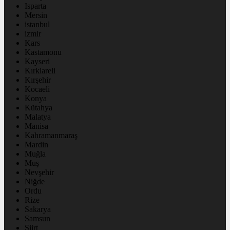
Isparta
Mersin
istanbul
izmir
Kars
Kastamonu
Kayseri
Kırklareli
Kırşehir
Kocaeli
Konya
Kütahya
Malatya
Manisa
Kahramanmaraş
Mardin
Muğla
Muş
Nevşehir
Niğde
Ordu
Rize
Sakarya
Samsun
Siirt