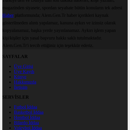
Türkiye'den ve Dünya’dan son dakika haberler, köşe yazıları,
magazinden siyasete, spordan seyahate bütün konuların tek adresi
Haber
platformunda; Alem.Gen.Tr haber içerikleri kaynak
gösterilmeden alıntı yapılamaz, kanuna aykırı ve izinsiz olarak
kopyalanamaz, başka yerde yayınlanamaz. Aykırı işlem yapan
kişi/kişiler için yasal başvuru hakkı saklı tutulmaktadır.
Alem.Gen.Tr'i tercih ettiğiniz için teşekkür ederiz.
SAYFALAR
Üye Girişi
Üye Kaydı
Künye
Hakkımızda
İletişim
SERVİSLER
Futbol İddaa
Basketbol İddaa
Hentbol İddaa
Bilardo İddaa
Voleybol İddaa