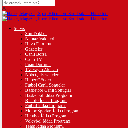
DOLAR
47,7436
$
% 0.18
EURO
Servis
Son Dakika
55,2510
€
% 0.32
Namaz Vakitleri
STERLİN
Hava Durumu
Gazeteler
64,4811
£
% 0.38
Canlı Borsa
Canlı TV
GRAM ALTIN
Puan Durumu
TV Yayın Akışları
6.660,55
%2,59
Nöbetçi Eczaneler
Haber Gönder
ÇEYREK ALTIN
Futbol Canlı Sonuçlar
Basketbol Canlı Sonuçlar
10.903,00
%2,54
Basketbol İddaa Programı
Bilardo İddaa Programı
TAM ALTIN
Futbol İddaa Programı
Motor Sporları İddaa Programı
43.427,00
%2,54
Hentbol İddaa Programı
Voleybol İddaa Programı
ONS
Tenis İddaa Programı