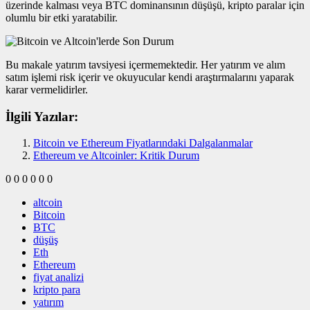
üzerinde kalması veya BTC dominansının düşüşü, kripto paralar için
olumlu bir etki yaratabilir.
Bu makale yatırım tavsiyesi içermemektedir. Her yatırım ve alım
satım işlemi risk içerir ve okuyucular kendi araştırmalarını yaparak
karar vermelidirler.
İlgili Yazılar:
Bitcoin ve Ethereum Fiyatlarındaki Dalgalanmalar
Ethereum ve Altcoinler: Kritik Durum
0
0
0
0
0
0
altcoin
Bitcoin
BTC
düşüş
Eth
Ethereum
fiyat analizi
kripto para
yatırım