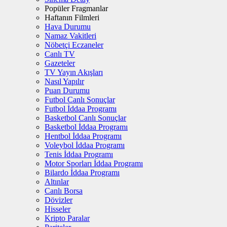
Popüler Fragmanlar
Haftanın Filmleri
Hava Durumu
Namaz Vakitleri
Nöbetçi Eczaneler
Canlı TV
Gazeteler
TV Yayın Akışları
Nasıl Yapılır
Puan Durumu
Futbol Canlı Sonuçlar
Futbol İddaa Programı
Basketbol Canlı Sonuçlar
Basketbol İddaa Programı
Hentbol İddaa Programı
Voleybol İddaa Programı
Tenis İddaa Programı
Motor Sporları İddaa Programı
Bilardo İddaa Programı
Altınlar
Canlı Borsa
Dövizler
Hisseler
Kripto Paralar