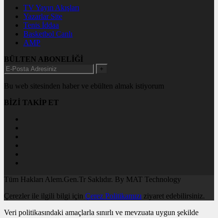
TV Yayın Akışları
Yazarlar Site
Tenis İddaa
Basketbol Canlı
AMP
BÜLTEN ABONELİĞİ
+
Bu web sitesinden haber ve ebülten almak istiyorum
BİZİ TAKİP ET
Tüm Hakları Alem.Gen.Tr Saklıdır. By MAT Technology
Çerezler ile ilgili bilgi için
Çerez Politikamızı
ziyaret edebilirsiniz.
Veri politikasındaki amaçlarla sınırlı ve mevzuata uygun şekilde