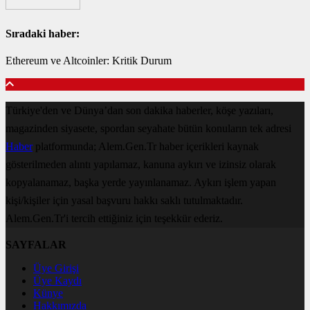
Sıradaki haber:
Ethereum ve Altcoinler: Kritik Durum
Türkiye'den ve Dünya’dan son dakika haberler, köşe yazıları,
magazinden siyasete, spordan seyahate bütün konuların tek adresi
Haber
platformunda; Alem.Gen.Tr haber içerikleri kaynak
gösterilmeden alıntı yapılamaz, kanuna aykırı ve izinsiz olarak
kopyalanamaz, başka yerde yayınlanamaz. Aykırı işlem yapan
kişi/kişiler için yasal başvuru hakkı saklı tutulmaktadır.
Alem.Gen.Tr'i tercih ettiğiniz için teşekkür ederiz.
SAYFALAR
Üye Girişi
Üye Kaydı
Künye
Hakkımızda