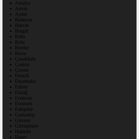
Antalya
Artvin
Aydın
Balıkesir
Bilecik
Bingöl
Bitlis
Bolu
Burdur
Bursa
Çanakkale
Çankırı
Çorum
Denizli
Diyarbakır
Edirne
Elazığ
Erzincan
Erzurum
Eskişehir
Gaziantep
Giresun
Gümüşhane
Hakkâri
Hatay