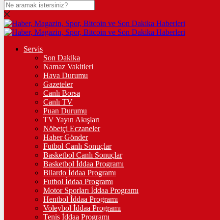
DOLAR
47,6021
$
% 0.06
EURO
Servis
Son Dakika
54,9781
€
% -0.08
Namaz Vakitleri
STERLİN
Hava Durumu
Gazeteler
64,2261
£
% 0.14
Canlı Borsa
Canlı TV
GRAM ALTIN
Puan Durumu
TV Yayın Akışları
6.503,94
%0,12
Nöbetçi Eczaneler
Haber Gönder
ÇEYREK ALTIN
Futbol Canlı Sonuçlar
Basketbol Canlı Sonuçlar
10.644,00
%0,75
Basketbol İddaa Programı
Bilardo İddaa Programı
TAM ALTIN
Futbol İddaa Programı
Motor Sporları İddaa Programı
42.393,00
%0,75
Hentbol İddaa Programı
Voleybol İddaa Programı
ONS
Tenis İddaa Programı