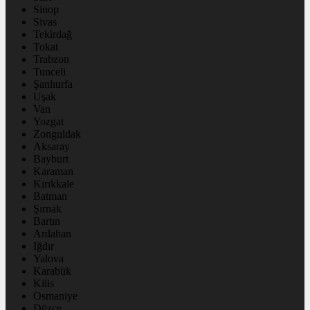
Sinop
Sivas
Tekirdağ
Tokat
Trabzon
Tunceli
Şanlıurfa
Uşak
Van
Yozgat
Zonguldak
Aksaray
Bayburt
Karaman
Kırıkkale
Batman
Şırnak
Bartın
Ardahan
Iğdır
Yalova
Karabük
Kilis
Osmaniye
Düzce