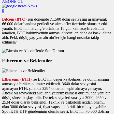
ABONE OL
News
0
Bitcoin (BTC)
son dönemde 71.500 dolar seviyesini aşamayarak
66.000 dolar bandına geriledi ve altcoin’ler üzerinde olumsuz etki
yarattı. BTC’nin halving’e ortalama 15 gün kalmasıyla volatilite
artarken, BTC hakimiyetinin artması altcoin’leri daha da baskı altına
aldı. Peki, düşüş yaşayan altcoin’ler için hangi unsurlar takip
edilmeli?
Ethereum ve Beklentiler
Ethereum (ETH)
ise BTC’nin değer kaybetmesi ve dominansının
artmasıyla birlikte olumsuz etkilendi. 3640 dolar seviyesini
aşamayan ETH, şu anda 3294 dolardan tepki almaya çalışıyor.
Ancak bu seviyedeki alıcıların yetersiz kalması durumunda yeni bir
düşüş süreci başlayabilir. Destek seviyeleri sırasıyla 3000, 2650 ve
2534 dolar olarak belirlendi. Teknik ve psikolojik açıdan önemli
olan 3000 dolar seviyesi, fiyat yapısında kritik bir rol oynayabilir.
Spot ETH ETF gündeminin olumlu seyri, BTC’nin 70.000 doların