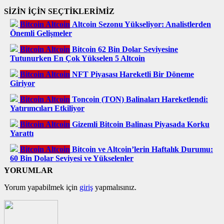
SİZİN İÇİN SEÇTİKLERİMİZ
Bitcoin Altcoin
Altcoin Sezonu Yükseliyor: Analistlerden
Önemli Gelişmeler
Bitcoin Altcoin
Bitcoin 62 Bin Dolar Seviyesine
Tutunurken En Çok Yükselen 5 Altcoin
Bitcoin Altcoin
NFT Piyasası Hareketli Bir Döneme
Giriyor
Bitcoin Altcoin
Toncoin (TON) Balinaları Hareketlendi:
Yatırımcıları Etkiliyor
Bitcoin Altcoin
Gizemli Bitcoin Balinası Piyasada Korku
Yarattı
Bitcoin Altcoin
Bitcoin ve Altcoin’lerin Haftalık Durumu:
60 Bin Dolar Seviyesi ve Yükselenler
YORUMLAR
Yorum yapabilmek için
giriş
yapmalısınız.