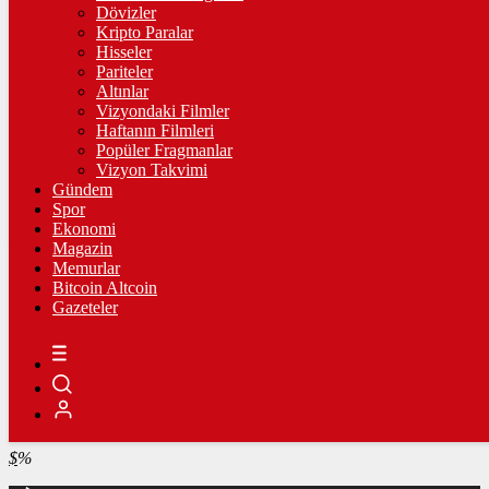
4.234,50
%-0,30
Dövizler
Kripto Paralar
BİST100
Hisseler
Pariteler
13.798,82
%0,70
Altınlar
Vizyondaki Filmler
BİTCOİN
Haftanın Filmleri
Popüler Fragmanlar
฿
%
Vizyon Takvimi
Gündem
LİTECOİN
Spor
Ekonomi
Ł
%
Magazin
Memurlar
ETHEREUM
Bitcoin Altcoin
Gazeteler
Ξ
%
RİPPLE
%
TETHER
$
%