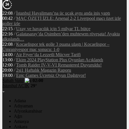
22:08
/
İstanbul Havalimanı’na üç uçak aynı anda iniş yaptı
00:42
/
MAÇ ÖZETİ İZLE: Arsenal 2-2 Liverpool maçı özet izle
goller izle
22:15
/
Uzay ve havacılık için 5 milyar TL bütçe
22:16
/
Galatasaray’da Osimhen’den muhteşem röveşata! Ayakta
alkışlandı…
22:08
/
Kocaelispor tek golle 3 puana ulaştı | Kocaelispor –
Ümraniyespor maç sonucu: 1-0
14:00
/
Air Fryer’da Lezzetli Mücver Tarifi
13:00
/
Ekim 2024 PlayStation Plus Oyunları Açıklandı
12:00
/
Tomb Raider IV-V-VI Remastered Duyuruldu!
20:00
/
2si1 Haftalık Magazin Raporu
19:00
/
Epic Games Ücretsiz Oyun Dağıtıyor!
Sabah
Vakti
02:00
İstanbul
AÇIK
29°
Adana
Adıyaman
Afyonkarahisar
Ağrı
Amasya
Ankara