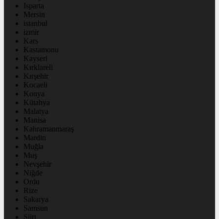
Isparta
Mersin
istanbul
izmir
Kars
Kastamonu
Kayseri
Kırklareli
Kırşehir
Kocaeli
Konya
Kütahya
Malatya
Manisa
Kahramanmaraş
Mardin
Muğla
Muş
Nevşehir
Niğde
Ordu
Rize
Sakarya
Samsun
Siirt