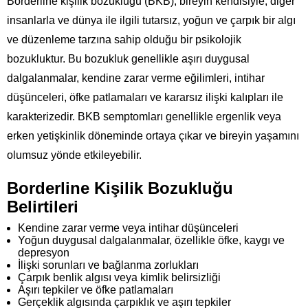
Borderline kişilik bozukluğu (BKB), bireyin kendisiyle, diğer
insanlarla ve dünya ile ilgili tutarsız, yoğun ve çarpık bir algı
ve düzenleme tarzına sahip olduğu bir psikolojik
bozukluktur. Bu bozukluk genellikle aşırı duygusal
dalgalanmalar, kendine zarar verme eğilimleri, intihar
düşünceleri, öfke patlamaları ve kararsız ilişki kalıpları ile
karakterizedir. BKB semptomları genellikle ergenlik veya
erken yetişkinlik döneminde ortaya çıkar ve bireyin yaşamını
olumsuz yönde etkileyebilir.
Borderline Kişilik Bozukluğu
Belirtileri
Kendine zarar verme veya intihar düşünceleri
Yoğun duygusal dalgalanmalar, özellikle öfke, kaygı ve
depresyon
İlişki sorunları ve bağlanma zorlukları
Çarpık benlik algısı veya kimlik belirsizliği
Aşırı tepkiler ve öfke patlamaları
Gerçeklik algısında çarpıklık ve aşırı tepkiler