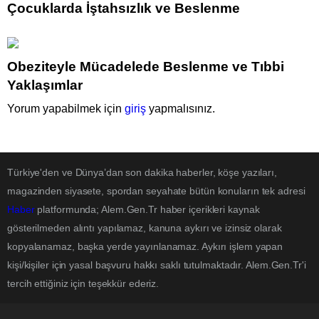
Çocuklarda İştahsızlık ve Beslenme
Obeziteyle Mücadelede Beslenme ve Tıbbi
Yaklaşımlar
Yorum yapabilmek için
giriş
yapmalısınız.
Türkiye'den ve Dünya’dan son dakika haberler, köşe yazıları,
magazinden siyasete, spordan seyahate bütün konuların tek adresi
Haber
platformunda; Alem.Gen.Tr haber içerikleri kaynak
gösterilmeden alıntı yapılamaz, kanuna aykırı ve izinsiz olarak
kopyalanamaz, başka yerde yayınlanamaz. Aykırı işlem yapan
kişi/kişiler için yasal başvuru hakkı saklı tutulmaktadır. Alem.Gen.Tr'i
tercih ettiğiniz için teşekkür ederiz.