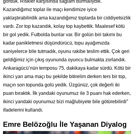
gördük. Riskler karşısında sağlam durmalıydık.
Kazandığımız toplar ile maçı kendimize iyice
yaklaştırabilirdik ama kazandığımız toplarda bir ciddiyetsizlik
vardı. Zor top kazandık, kolay top kaybettik. Maalesef kötü
bir gol yedik. Futbolda bunlar var. Bir golün biri takımı bu
kadar panikletmesi düşündürücü, topu ayağımızda
saniyelerce bile tutmadık, oyunu rakibe teslim ettik. Çok geri
geldiğimiz için çıkış oyununda oyuncu bulmakta zorlandık.
Ankaragücü’nün temposu 75. dakikaya kadar sürdü. Kötü bir
ikinci yarı ama maçı bu şekilde bitirelim derken ters bir top,
maçın son topunda golü yedik. Üzgünüz, çok değerli iki
puan bıraktık. İlk yarıdaki oyunumuz ile 3 puanı hak ederken,
ikinci yarıdaki oyunumuz bizi mağlubiyete bile götürebilirdi”
ifadelerini kullandı.
Emre Belözoğlu İle Yaşanan Diyalog