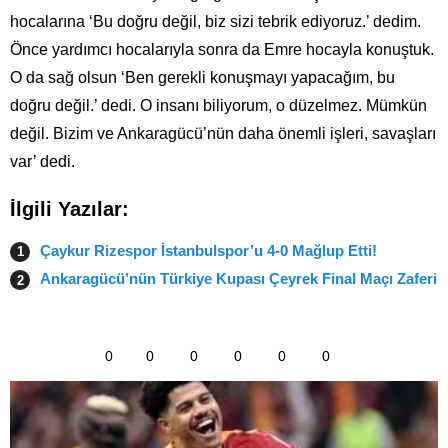
hocalarına ‘Bu doğru değil, biz sizi tebrik ediyoruz.’ dedim.
Önce yardımcı hocalarıyla sonra da Emre hocayla konuştuk.
O da sağ olsun ‘Ben gerekli konuşmayı yapacağım, bu
doğru değil.’ dedi. O insanı biliyorum, o düzelmez. Mümkün
değil. Bizim ve Ankaragücü’nün daha önemli işleri, savaşları
var’ dedi.
İlgili Yazılar:
Çaykur Rizespor İstanbulspor’u 4-0 Mağlup Etti!
Ankaragücü’nün Türkiye Kupası Çeyrek Final Maçı Zaferi
0
0
0
0
0
0