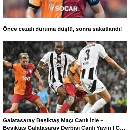
Önce cezalı duruma düştü, sonra sakatlandı!
Galatasaray Beşiktaş Maçı Canlı İzle –
Beşiktaş Galatasaray Derbisi Canlı Yayın | GS