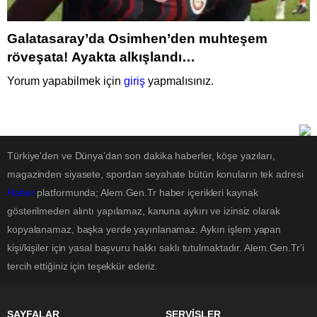
Galatasaray’da Osimhen’den muhteşem
röveşata! Ayakta alkışlandı…
Yorum yapabilmek için
giriş
yapmalısınız.
Türkiye'den ve Dünya’dan son dakika haberler, köşe yazıları,
magazinden siyasete, spordan seyahate bütün konuların tek adresi
Haber
platformunda; Alem.Gen.Tr haber içerikleri kaynak
gösterilmeden alıntı yapılamaz, kanuna aykırı ve izinsiz olarak
kopyalanamaz, başka yerde yayınlanamaz. Aykırı işlem yapan
kişi/kişiler için yasal başvuru hakkı saklı tutulmaktadır. Alem.Gen.Tr'i
tercih ettiğiniz için teşekkür ederiz.
SAYFALAR
SERVİSLER