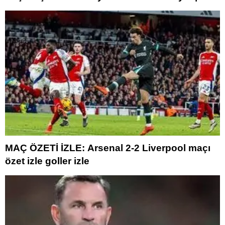
BJK maçı beIN Sports 1 ve TOD şifresiz canlı
izleme linki canlı anlatım
MAÇ ÖZETİ İZLE: Arsenal 2-2 Liverpool maçı
özet izle goller izle