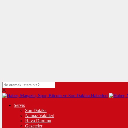
Servis
Son Dakika
Namaz Vakitleri
Hava Durumu
Gazeteler