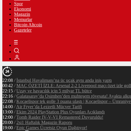
Spor
Ekonomi
Magazin
Memurlar
Bitcoin Altcoin
Gazeteler
22:08
/
İstanbul Havalimanı’na üç uçak aynı anda iniş yaptı
00:42
/
MAÇ ÖZETİ İZLE: Arsenal 2-2 Liverpool maçı özet izle golle
22:15
/
Uzay ve havacılık için 5 milyar TL bütçe
22:16
/
Galatasaray’da Osimhen’den muhteşem röveşata! Ayakta alkı
22:08
/
Kocaelispor tek golle 3 puana ulaştı | Kocaelispor – Ümraniy
14:00
/
Air Fryer’da Lezzetli Mücver Tarifi
13:00
/
Ekim 2024 PlayStation Plus Oyunları Açıklandı
12:00
/
Tomb Raider IV-V-VI Remastered Duyuruldu!
20:00
/
2si1 Haftalık Magazin Raporu
19:00
/
Epic Games Ücretsiz Oyun Dağıtıyor!