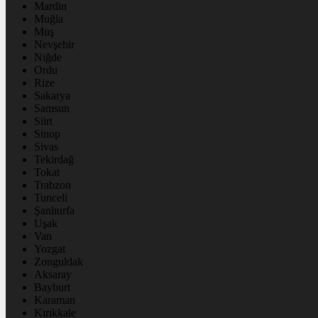
Mardin
Muğla
Muş
Nevşehir
Niğde
Ordu
Rize
Sakarya
Samsun
Siirt
Sinop
Sivas
Tekirdağ
Tokat
Trabzon
Tunceli
Şanlıurfa
Uşak
Van
Yozgat
Zonguldak
Aksaray
Bayburt
Karaman
Kırıkkale