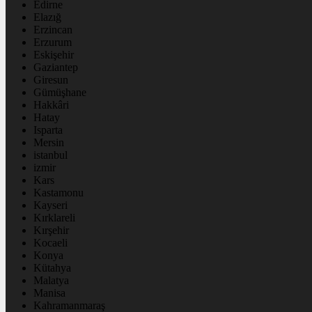
Edirne
Elazığ
Erzincan
Erzurum
Eskişehir
Gaziantep
Giresun
Gümüşhane
Hakkâri
Hatay
Isparta
Mersin
istanbul
izmir
Kars
Kastamonu
Kayseri
Kırklareli
Kırşehir
Kocaeli
Konya
Kütahya
Malatya
Manisa
Kahramanmaraş