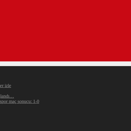
r izle
şlandı…
espor maç sonucu: 1-0