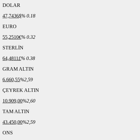
DOLAR
47,7436
$
% 0.18
EURO
55,2510
€
% 0.32
STERLİN
64,4811
£
% 0.38
GRAM ALTIN
6.660,55
%2,59
ÇEYREK ALTIN
10.909,00
%2,60
TAM ALTIN
43.450,00
%2,59
ONS