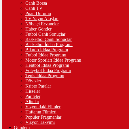
Canlı Borsa
Canlı TV
Puan Durumu
TV Yayın Akışları
Nöbetçi Eczaneler
Haber Gönder
Futbol Canlı Sonuçlar
Basketbol Canlı Sonuçlar
Basketbol İddaa Programı
Bilardo İddaa Programı
Futbol İddaa Programı
Motor Sporları İddaa Programı
Hentbol İddaa Programı
Voleybol İddaa Programı
Tenis İddaa Programı
Dövizler
Kripto Paralar
Hisseler
Pariteler
Altınlar
Vizyondaki Filmler
Haftanın Filmleri
Popüler Fragmanlar
Vizyon Takvimi
Gündem