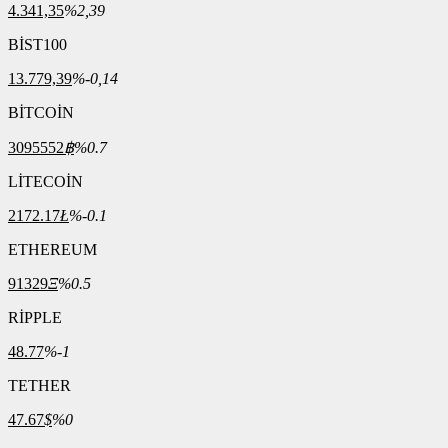
4.341,35
%2,39
BİST100
13.779,39
%-0,14
BİTCOİN
3095552
฿
%0.7
LİTECOİN
2172.17
Ł
%-0.1
ETHEREUM
91329
Ξ
%0.5
RİPPLE
48.77
%-1
TETHER
47.67
$
%0