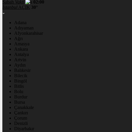
Sabah
Vakti
02:00
İstanbul
AÇIK
30°
Adana
Adıyaman
Afyonkarahisar
Ağrı
Amasya
Ankara
Antalya
Artvin
Aydın
Balıkesir
Bilecik
Bingöl
Bitlis
Bolu
Burdur
Bursa
Çanakkale
Çankırı
Çorum
Denizli
Diyarbakır