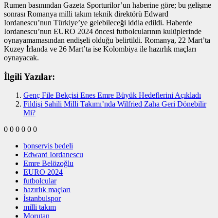
Rumen basınından Gazeta Sporturilor’un haberine göre; bu gelişme
sonrası Romanya milli takım teknik direktörü Edward
Iordanescu’nun Türkiye’ye gelebileceği iddia edildi. Haberde
Iordanescu’nun EURO 2024 öncesi futbolcularının kulüplerinde
oynayamamasından endişeli olduğu belirtildi. Romanya, 22 Mart’ta
Kuzey İrlanda ve 26 Mart’ta ise Kolombiya ile hazırlık maçları
oynayacak.
İlgili Yazılar:
Genç File Bekçisi Enes Emre Büyük Hedeflerini Açıkladı
Fildişi Sahili Milli Takımı’nda Wilfried Zaha Geri Dönebilir
Mi?
0
0
0
0
0
0
bonservis bedeli
Edward Iordanescu
Emre Belözoğlu
EURO 2024
futbolcular
hazırlık maçları
İstanbulspor
milli takım
Morutan