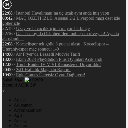
22:08
/
İstanbul Havalimanı’na üç uçak aynı anda iniş yaptı
00:42
/
MAÇ ÖZETİ İZLE: Arsenal 2-2 Liverpool maçı özet izle
goller izle
22:15
/
Uzay ve havacılık için 5 milyar TL bütçe
22:16
/
Galatasaray’da Osimhen’den muhteşem röveşata! Ayakta
alkışlandı…
22:08
/
Kocaelispor tek golle 3 puana ulaştı | Kocaelispor –
Ümraniyespor maç sonucu: 1-0
14:00
/
Air Fryer’da Lezzetli Mücver Tarifi
13:00
/
Ekim 2024 PlayStation Plus Oyunları Açıklandı
12:00
/
Tomb Raider IV-V-VI Remastered Duyuruldu!
20:00
/
2si1 Haftalık Magazin Raporu
19:00
/
Epic Games Ücretsiz Oyun Dağıtıyor!
Sabah
Vakti
02:00
İstanbul
AÇIK
30°
Adana
Adıyaman
Afyonkarahisar
Ağrı
Amasya
Ankara