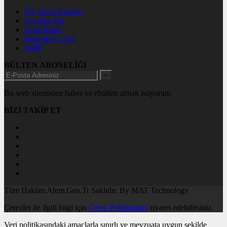
TV Yayın Akışları
Yazarlar Site
Tenis İddaa
Basketbol Canlı
AMP
BÜLTEN ABONELİĞİ
+
Bu web sitesinden haber ve ebülten almak istiyorum
BİZİ TAKİP ET
Tüm Hakları Alem.Gen.Tr Saklıdır. By MAT Technology
Çerezler ile ilgili bilgi için
Çerez Politikamızı
ziyaret edebilirsiniz.
Veri politikasındaki amaçlarla sınırlı ve mevzuata uygun şekilde