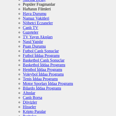
Popüler Fragmanlar
Haftanın Filmleri
Hava Durumu
Namaz Vakitleri
Nöbetçi Eczaneler
Canlı TV
Gazeteler
TV Yayın Akışları
Nasıl Yapılır
Puan Durumu
Futbol Canlı Sonuçlar
Futbol İddaa Programı
Basketbol Canlı Sonuçlar
Basketbol İddaa Programı
Hentbol İddaa Programı
Voleybol İddaa Programı
Tenis İddaa Programı
Motor Sporları İddaa Programı
Bilardo İddaa Programı
Altınlar
Canlı Borsa
Dövizler
Hisseler
Kripto Paralar