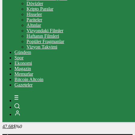
4.320,40
%-0,49
Dövizler
Kripto Paralar
BİST100
Hisseler
Pariteler
13.779,39
%-0,14
Altınlar
Vizyondaki Filmler
BİTCOİN
Haftanın Filmleri
Popüler Fragmanlar
3106787
฿
%0.3
Vizyon Takvimi
Gündem
LİTECOİN
Spor
Ekonomi
2169.84
Ł
%-1.1
Magazin
Memurlar
ETHEREUM
Bitcoin Altcoin
Gazeteler
91786
Ξ
%0.3
RİPPLE
49.34
%-0.3
TETHER
47.68
$
%0