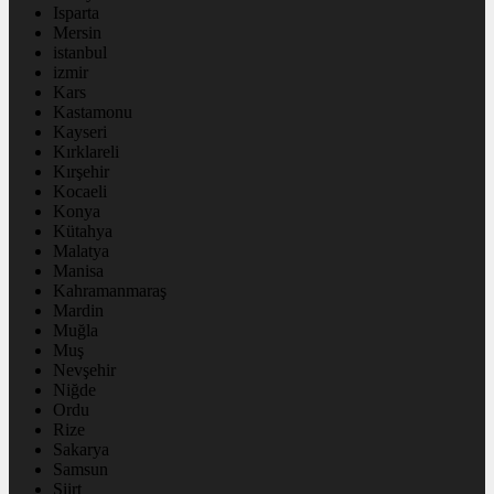
Isparta
Mersin
istanbul
izmir
Kars
Kastamonu
Kayseri
Kırklareli
Kırşehir
Kocaeli
Konya
Kütahya
Malatya
Manisa
Kahramanmaraş
Mardin
Muğla
Muş
Nevşehir
Niğde
Ordu
Rize
Sakarya
Samsun
Siirt