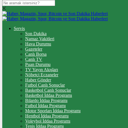
DOLAR
47,7255
$
% 0.01
EURO
Servis
Son Dakika
55,1735
€
% -0.06
Namaz Vakitleri
STERLİN
Hava Durumu
Gazeteler
64,4395
£
% -0.01
Canlı Borsa
Canlı TV
GRAM ALTIN
Puan Durumu
TV Yayın Akışları
6.635,43
%-0,38
Nöbetçi Eczaneler
Haber Gönder
ÇEYREK ALTIN
Futbol Canlı Sonuçlar
Basketbol Canlı Sonuçlar
10.864,00
%2,17
Basketbol İddaa Programı
Bilardo İddaa Programı
TAM ALTIN
Futbol İddaa Programı
Motor Sporları İddaa Programı
43.272,00
%2,17
Hentbol İddaa Programı
Voleybol İddaa Programı
ONS
Tenis İddaa Programı