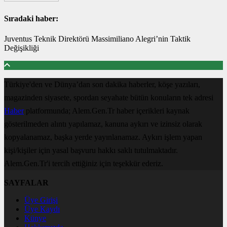
Sıradaki haber:
Juventus Teknik Direktörü Massimiliano Alegri’nin Taktik
Değişikliği
Türkiye'den ve Dünya’dan son dakika haberler, köşe yazıları,
magazinden siyasete, spordan seyahate bütün konuların tek adresi
Haber
platformunda; Alem.Gen.Tr haber içerikleri kaynak
gösterilmeden alıntı yapılamaz, kanuna aykırı ve izinsiz olarak
kopyalanamaz, başka yerde yayınlanamaz. Aykırı işlem yapan
kişi/kişiler için yasal başvuru hakkı saklı tutulmaktadır.
Alem.Gen.Tr'i tercih ettiğiniz için teşekkür ederiz.
SAYFALAR
Üye Girişi
Üye Kaydı
Künye