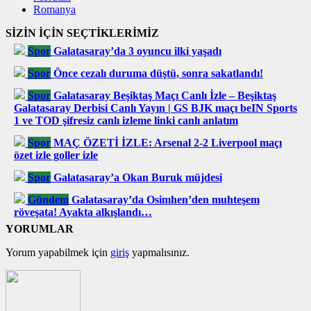
Romanya
SİZİN İÇİN SEÇTİKLERİMİZ
Spor
Galatasaray’da 3 oyuncu ilki yaşadı
Spor
Önce cezalı duruma düştü, sonra sakatlandı!
Spor
Galatasaray Beşiktaş Maçı Canlı İzle – Beşiktaş
Galatasaray Derbisi Canlı Yayın | GS BJK maçı beIN Sports
1 ve TOD şifresiz canlı izleme linki canlı anlatım
Spor
MAÇ ÖZETİ İZLE: Arsenal 2-2 Liverpool maçı
özet izle goller izle
Spor
Galatasaray’a Okan Buruk müjdesi
Gündem
Galatasaray’da Osimhen’den muhteşem
röveşata! Ayakta alkışlandı…
YORUMLAR
Yorum yapabilmek için
giriş
yapmalısınız.