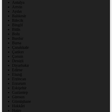
Antalya
Artvin
Aydın
Balıkesir
Bilecik
Bingöl
Bitlis
Bolu
Burdur
Bursa
Çanakkale
Çankırı
Çorum
Denizli
Diyarbakır
Edirne
Elazığ
Erzincan
Erzurum
Eskişehir
Gaziantep
Giresun
Gümüşhane
Hakkâri
Hatay