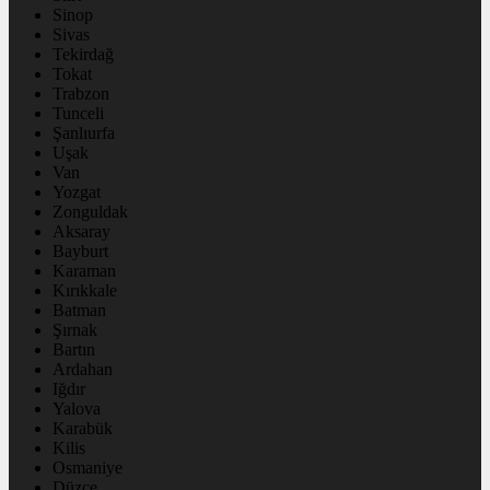
Sinop
Sivas
Tekirdağ
Tokat
Trabzon
Tunceli
Şanlıurfa
Uşak
Van
Yozgat
Zonguldak
Aksaray
Bayburt
Karaman
Kırıkkale
Batman
Şırnak
Bartın
Ardahan
Iğdır
Yalova
Karabük
Kilis
Osmaniye
Düzce