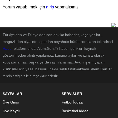
Yorum yapabilmek için
giriş
yapmalısınız.
Türkiye'den ve Dünya’dan son dakika haberler, köşe yazıları,
magazinden siyasete, spordan seyahate bütün konuların tek adresi
Haber
platformunda; Alem.Gen.Tr haber içerikleri kaynak
gösterilmeden alıntı yapılamaz, kanuna aykırı ve izinsiz olarak
kopyalanamaz, başka yerde yayınlanamaz. Aykırı işlem yapan
kişi/kişiler için yasal başvuru hakkı saklı tutulmaktadır. Alem.Gen.Tr'i
tercih ettiğiniz için teşekkür ederiz.
SAYFALAR
SERVİSLER
Üye Girişi
Futbol İddaa
Üye Kaydı
Basketbol İddaa