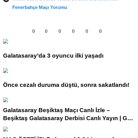
Fenerbahçe Maçı Yorumu
0
0
0
0
0
0
Galatasaray’da 3 oyuncu ilki yaşadı
Önce cezalı duruma düştü, sonra sakatlandı!
Galatasaray Beşiktaş Maçı Canlı İzle –
Beşiktaş Galatasaray Derbisi Canlı Yayın | GS
BJK maçı beIN Sports 1 ve TOD şifresiz canlı
izleme linki canlı anlatım