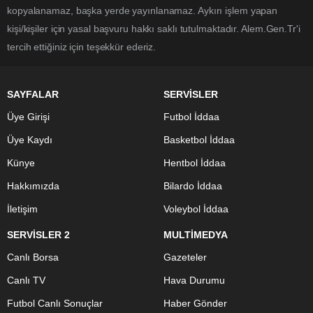
kopyalanamaz, başka yerde yayınlanamaz. Aykırı işlem yapan
kişi/kişiler için yasal başvuru hakkı saklı tutulmaktadır. Alem.Gen.Tr'i
tercih ettiğiniz için teşekkür ederiz.
SAYFALAR
SERVİSLER
Üye Girişi
Futbol İddaa
Üye Kaydı
Basketbol İddaa
Künye
Hentbol İddaa
Hakkımızda
Bilardo İddaa
İletişim
Voleybol İddaa
SERVİSLER 2
MULTİMEDYA
Canlı Borsa
Gazeteler
Canlı TV
Hava Durumu
Futbol Canlı Sonuçlar
Haber Gönder