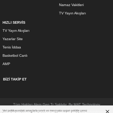
Namaz Vakitleri
TV Yayın Akışları
HIZLI SERVİS
TV Yayın Akışları
Yazarlar Site
Tenis İddaa
Basketbol Canlı
AMP
BİZİ TAKİP ET
Tüm Hakları Alem.Gen.Tr Saklıdır. By MAT Technology
Veri politikasındaki amaçlarla sınırlı ve mevzuata uygun şekilde çerez
Çerezler ile ilgili bilgi için
Çerez Politikamızı
ziyaret edebilirsiniz.