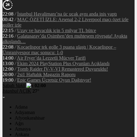
22:08
/
İstanbul Havalimanı’na üç uçak aynı anda iniş yaptı
00:42
/
MAÇ ÖZETİ İZLE: Arsenal 2-2 Liverpool maçı özet izle
goller izle
22:15
/
Uzay ve havacılık için 5 milyar TL bütçe
22:16
/
Galatasaray’da Osimhen’den muhteşem röveşata! Ayakta
alkışlandı…
22:08
/
Kocaelispor tek golle 3 puana ulaştı | Kocaelispor –
Ümraniyespor maç sonucu: 1-0
14:00
/
Air Fryer’da Lezzetli Mücver Tarifi
13:00
/
Ekim 2024 PlayStation Plus Oyunları Açıklandı
12:00
/
Tomb Raider IV-V-VI Remastered Duyuruldu!
20:00
/
2si1 Haftalık Magazin Raporu
19:00
/
Epic Games Ücretsiz Oyun Dağıtıyor!
Sabah
Vakti
02:00
İstanbul
AÇIK
27°
Adana
Adıyaman
Afyonkarahisar
Ağrı
Amasya
Ankara