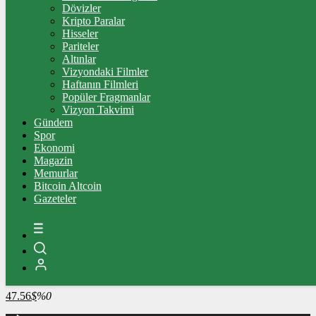
4.276,96
%0,70
Dövizler
Kripto Paralar
BİST100
Hisseler
Pariteler
13.703,13
%0,11
Altınlar
Vizyondaki Filmler
BİTCOİN
Haftanın Filmleri
Popüler Fragmanlar
3068533
฿
%0.9
Vizyon Takvimi
Gündem
LİTECOİN
Spor
Ekonomi
2141.69
Ł
%0.5
Magazin
Memurlar
ETHEREUM
Bitcoin Altcoin
Gazeteler
90291
Ξ
%2.4
RİPPLE
49.79
%-1.3
TETHER
47.56
$
%0