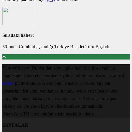
Sıradaki haber:
59’uncu Cumhurbaşkanlığı Türkiye Bisiklet Turu Başladı
Türkiye'den ve Dünya’dan son dakika haberler, köşe yazıları,
magazinden siyasete, spordan seyahate bütün konuların tek adresi
Haber
platformunda; Alem.Gen.Tr haber içerikleri kaynak
gösterilmeden alıntı yapılamaz, kanuna aykırı ve izinsiz olarak
kopyalanamaz, başka yerde yayınlanamaz. Aykırı işlem yapan
kişi/kişiler için yasal başvuru hakkı saklı tutulmaktadır.
Alem.Gen.Tr'i tercih ettiğiniz için teşekkür ederiz.
SAYFALAR