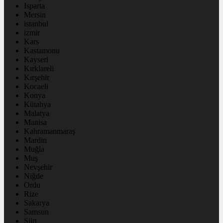
Isparta
Mersin
istanbul
izmir
Kars
Kastamonu
Kayseri
Kırklareli
Kırşehir
Kocaeli
Konya
Kütahya
Malatya
Manisa
Kahramanmaraş
Mardin
Muğla
Muş
Nevşehir
Niğde
Ordu
Rize
Sakarya
Samsun
Siirt