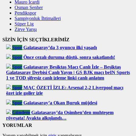
Mauro Icardi
Osman Şenher
Pendikspor
Şampiyonluk İhtimalleri
Süper Lig
Zirve Yarışı
SİZİN İÇİN SEÇTİKLERİMİZ
Spor
Galatasaray’da 3 oyuncu ilki yaşadı
Spor
Önce cezalı duruma düştü, sonra sakatlandı!
Spor
Galatasaray Beşiktaş Maçı Canlı İzle – Beşiktaş
Galatasaray Derbisi Canlı Yayın | GS BJK maçı beIN Sports
1 ve TOD şifresiz canlı izleme linki canlı anlatım
Spor
MAÇ ÖZETİ İZLE: Arsenal 2-2 Liverpool maçı
özet izle goller izle
Spor
Galatasaray’a Okan Buruk müjdesi
Gündem
Galatasaray’da Osimhen’den muhteşem
röveşata! Ayakta alkışlandı…
YORUMLAR
Yorum yapabilmek için
giriş
yapmalısınız.