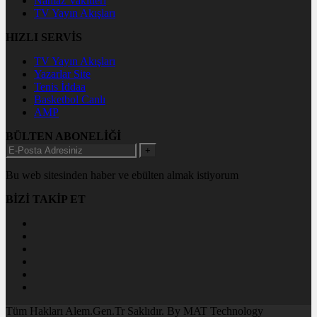
Namaz Vakitleri
TV Yayın Akışları
HIZLI SERVİS
TV Yayın Akışları
Yazarlar Site
Tenis İddaa
Basketbol Canlı
AMP
BÜLTEN ABONELİĞİ
+
Bu web sitesinden haber ve ebülten almak istiyorum
BİZİ TAKİP ET
Tüm Hakları Alem.Gen.Tr Saklıdır. By MAT Technology