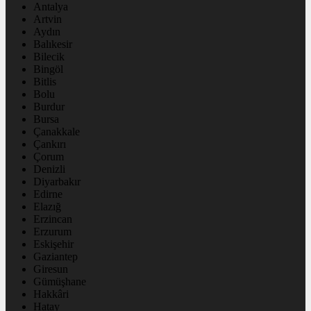
Antalya
Artvin
Aydın
Balıkesir
Bilecik
Bingöl
Bitlis
Bolu
Burdur
Bursa
Çanakkale
Çankırı
Çorum
Denizli
Diyarbakır
Edirne
Elazığ
Erzincan
Erzurum
Eskişehir
Gaziantep
Giresun
Gümüşhane
Hakkâri
Hatay