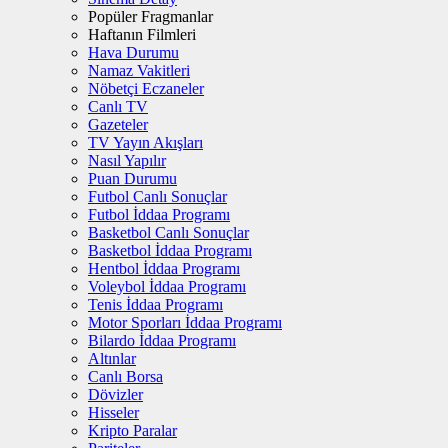
Popüler Fragmanlar
Haftanın Filmleri
Hava Durumu
Namaz Vakitleri
Nöbetçi Eczaneler
Canlı TV
Gazeteler
TV Yayın Akışları
Nasıl Yapılır
Puan Durumu
Futbol Canlı Sonuçlar
Futbol İddaa Programı
Basketbol Canlı Sonuçlar
Basketbol İddaa Programı
Hentbol İddaa Programı
Voleybol İddaa Programı
Tenis İddaa Programı
Motor Sporları İddaa Programı
Bilardo İddaa Programı
Altınlar
Canlı Borsa
Dövizler
Hisseler
Kripto Paralar