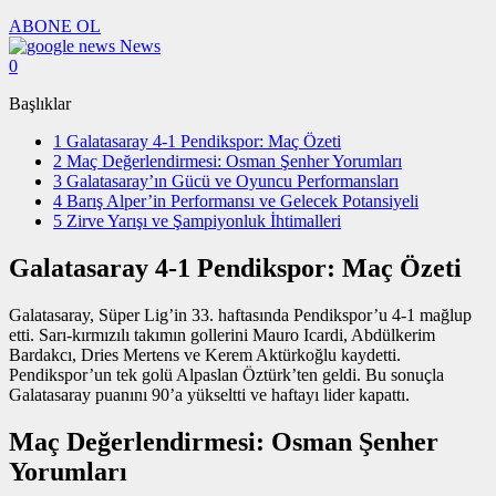
ABONE OL
News
0
Başlıklar
1
Galatasaray 4-1 Pendikspor: Maç Özeti
2
Maç Değerlendirmesi: Osman Şenher Yorumları
3
Galatasaray’ın Gücü ve Oyuncu Performansları
4
Barış Alper’in Performansı ve Gelecek Potansiyeli
5
Zirve Yarışı ve Şampiyonluk İhtimalleri
Galatasaray 4-1 Pendikspor: Maç Özeti
Galatasaray, Süper Lig’in 33. haftasında Pendikspor’u 4-1 mağlup
etti. Sarı-kırmızılı takımın gollerini Mauro Icardi, Abdülkerim
Bardakcı, Dries Mertens ve Kerem Aktürkoğlu kaydetti.
Pendikspor’un tek golü Alpaslan Öztürk’ten geldi. Bu sonuçla
Galatasaray puanını 90’a yükseltti ve haftayı lider kapattı.
Maç Değerlendirmesi: Osman Şenher
Yorumları