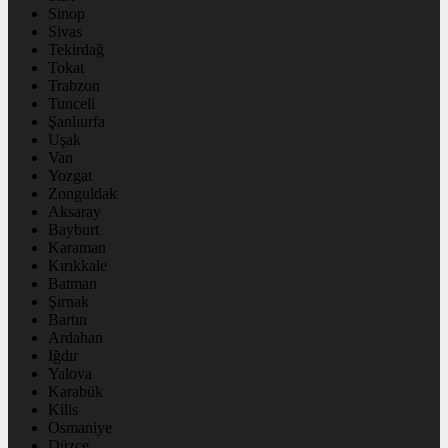
Sinop
Sivas
Tekirdağ
Tokat
Trabzon
Tunceli
Şanlıurfa
Uşak
Van
Yozgat
Zonguldak
Aksaray
Bayburt
Karaman
Kırıkkale
Batman
Şırnak
Bartın
Ardahan
Iğdır
Yalova
Karabük
Kilis
Osmaniye
Düzce