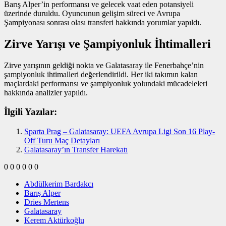
Barış Alper’in performansı ve gelecek vaat eden potansiyeli
üzerinde duruldu. Oyuncunun gelişim süreci ve Avrupa
Şampiyonası sonrası olası transferi hakkında yorumlar yapıldı.
Zirve Yarışı ve Şampiyonluk İhtimalleri
Zirve yarışının geldiği nokta ve Galatasaray ile Fenerbahçe’nin
şampiyonluk ihtimalleri değerlendirildi. Her iki takımın kalan
maçlardaki performansı ve şampiyonluk yolundaki mücadeleleri
hakkında analizler yapıldı.
İlgili Yazılar:
Sparta Prag – Galatasaray: UEFA Avrupa Ligi Son 16 Play-
Off Turu Maç Detayları
Galatasaray’ın Transfer Harekatı
0
0
0
0
0
0
Abdülkerim Bardakcı
Barış Alper
Dries Mertens
Galatasaray
Kerem Aktürkoğlu