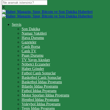
DOLAR
47,5987
$
% 0.05
EURO
Servis
Son Dakika
55,1350
€
% 0.18
Namaz Vakitleri
STERLİN
Hava Durumu
Gazeteler
64,2540
£
% 0.22
Canlı Borsa
Canlı TV
GRAM ALTIN
Puan Durumu
TV Yayın Akışları
6.552,62
%0,87
Nöbetçi Eczaneler
Haber Gönder
ÇEYREK ALTIN
Futbol Canlı Sonuçlar
Basketbol Canlı Sonuçlar
10.661,00
%0,91
Basketbol İddaa Programı
Bilardo İddaa Programı
TAM ALTIN
Futbol İddaa Programı
Motor Sporları İddaa Programı
42.460,00
%0,91
Hentbol İddaa Programı
Voleybol İddaa Programı
ONS
Tenis İddaa Programı