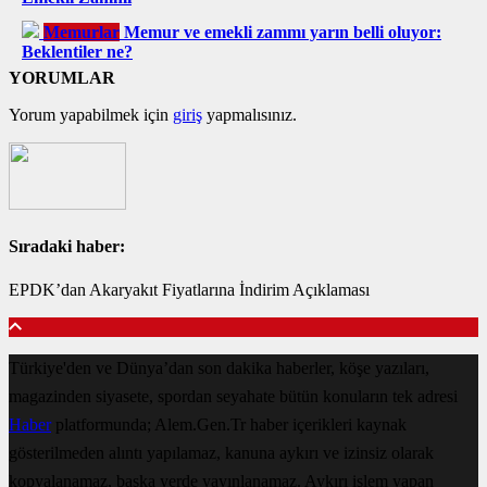
Memurlar
Memur ve emekli zammı yarın belli oluyor:
Beklentiler ne?
YORUMLAR
Yorum yapabilmek için
giriş
yapmalısınız.
Sıradaki haber:
EPDK’dan Akaryakıt Fiyatlarına İndirim Açıklaması
Türkiye'den ve Dünya’dan son dakika haberler, köşe yazıları,
magazinden siyasete, spordan seyahate bütün konuların tek adresi
Haber
platformunda; Alem.Gen.Tr haber içerikleri kaynak
gösterilmeden alıntı yapılamaz, kanuna aykırı ve izinsiz olarak
kopyalanamaz, başka yerde yayınlanamaz. Aykırı işlem yapan