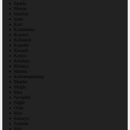
Isparta
Mersin
istanbul
izmir
Kars
Kastamonu
Kayseri
Kırklareli
Kırşehir
Kocaeli
Konya
Kütahya
Malatya
Manisa
Kahramanmaraş
Mardin
Muğla
Muş
Nevşehir
Niğde
Ordu
Rize
Sakarya
Samsun
Siirt