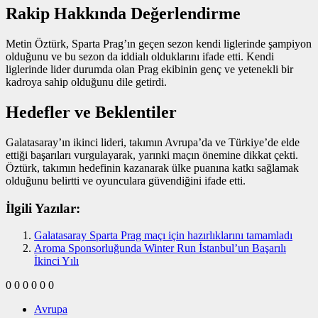
Rakip Hakkında Değerlendirme
Metin Öztürk, Sparta Prag’ın geçen sezon kendi liglerinde şampiyon
olduğunu ve bu sezon da iddialı olduklarını ifade etti. Kendi
liglerinde lider durumda olan Prag ekibinin genç ve yetenekli bir
kadroya sahip olduğunu dile getirdi.
Hedefler ve Beklentiler
Galatasaray’ın ikinci lideri, takımın Avrupa’da ve Türkiye’de elde
ettiği başarıları vurgulayarak, yarınki maçın önemine dikkat çekti.
Öztürk, takımın hedefinin kazanarak ülke puanına katkı sağlamak
olduğunu belirtti ve oyunculara güvendiğini ifade etti.
İlgili Yazılar:
Galatasaray Sparta Prag maçı için hazırlıklarını tamamladı
Aroma Sponsorluğunda Winter Run İstanbul’un Başarılı
İkinci Yılı
0
0
0
0
0
0
Avrupa