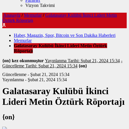
Pariteler
Vizyon Takvimi
Anasayfa
/
Memurlar
/
Galatasaray Kulübü İkinci Lideri Metin
Öztürk Röportajı
Haber, Magazin, Spor, Bitcoin ve Son Dakika Haberleri
Memurlar
Galatasaray Kulübü İkinci Lideri Metin Öztürk
Röportajı
{on} kez okunmuştur
Yayınlanma Tarihi: Şubat 21, 2024 15:34
-
Güncelleme Tarihi: Şubat 21, 2024 15:34
{on}
Güncellenme - Şubat 21, 2024 15:34
Yayınlanma - Şubat 21, 2024 15:34
Galatasaray Kulübü İkinci
Lideri Metin Öztürk Röportajı
{on}