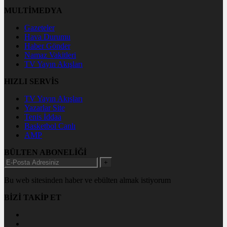
MULTİMEDYA
Gazeteler
Hava Durumu
Haber Gönder
Namaz Vakitleri
TV Yayın Akışları
HIZLI SERVİS
TV Yayın Akışları
Yazarlar Site
Tenis İddaa
Basketbol Canlı
AMP
BÜLTEN ABONELİĞİ
+
Bu web sitesinden haber ve ebülten almak istiyorum
BİZİ TAKİP ET