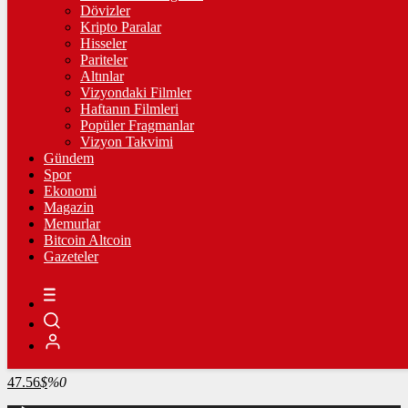
4.235,98
%-0,27
Dövizler
Kripto Paralar
BİST100
Hisseler
Pariteler
13.798,82
%0,70
Altınlar
Vizyondaki Filmler
BİTCOİN
Haftanın Filmleri
Popüler Fragmanlar
3065534
฿
%-0.5
Vizyon Takvimi
Gündem
LİTECOİN
Spor
Ekonomi
2164.54
Ł
%0.2
Magazin
Memurlar
ETHEREUM
Bitcoin Altcoin
Gazeteler
90687
Ξ
%-0.4
RİPPLE
49.15
%-2.9
TETHER
47.56
$
%0