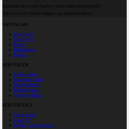
kişi/kişiler için yasal başvuru hakkı saklı tutulmaktadır.
Alem.Gen.Tr'i tercih ettiğiniz için teşekkür ederiz.
SAYFALAR
Üye Girişi
Üye Kaydı
Künye
Hakkımızda
İletişim
SERVİSLER
Futbol İddaa
Basketbol İddaa
Hentbol İddaa
Bilardo İddaa
Voleybol İddaa
SERVİSLER 2
Canlı Borsa
Canlı TV
Futbol Canlı Sonuçlar