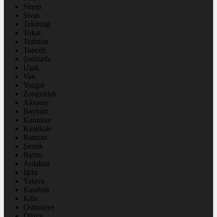
Sinop
Sivas
Tekirdağ
Tokat
Trabzon
Tunceli
Şanlıurfa
Uşak
Van
Yozgat
Zonguldak
Aksaray
Bayburt
Karaman
Kırıkkale
Batman
Şırnak
Bartın
Ardahan
Iğdır
Yalova
Karabük
Kilis
Osmaniye
Düzce