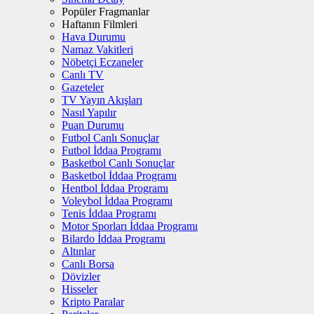
Popüler Fragmanlar
Haftanın Filmleri
Hava Durumu
Namaz Vakitleri
Nöbetçi Eczaneler
Canlı TV
Gazeteler
TV Yayın Akışları
Nasıl Yapılır
Puan Durumu
Futbol Canlı Sonuçlar
Futbol İddaa Programı
Basketbol Canlı Sonuçlar
Basketbol İddaa Programı
Hentbol İddaa Programı
Voleybol İddaa Programı
Tenis İddaa Programı
Motor Sporları İddaa Programı
Bilardo İddaa Programı
Altınlar
Canlı Borsa
Dövizler
Hisseler
Kripto Paralar