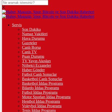
DOLAR
47,5967
$
% 0.06
EURO
Servis
Son Dakika
54,9734
€
% -0.08
Namaz Vakitleri
STERLİN
Hava Durumu
Gazeteler
64,2008
£
% 0.1
Canlı Borsa
Canlı TV
GRAM ALTIN
Puan Durumu
TV Yayın Akışları
6.489,59
%-0,10
Nöbetçi Eczaneler
Haber Gönder
ÇEYREK ALTIN
Futbol Canlı Sonuçlar
Basketbol Canlı Sonuçlar
10.632,00
%0,63
Basketbol İddaa Programı
Bilardo İddaa Programı
TAM ALTIN
Futbol İddaa Programı
Motor Sporları İddaa Programı
42.344,00
%0,63
Hentbol İddaa Programı
Voleybol İddaa Programı
ONS
Tenis İddaa Programı