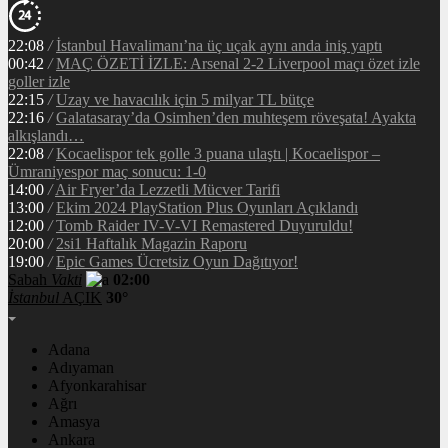
22:08
/
İstanbul Havalimanı’na üç uçak aynı anda iniş yaptı
00:42
/
MAÇ ÖZETİ İZLE: Arsenal 2-2 Liverpool maçı özet izle
goller izle
22:15
/
Uzay ve havacılık için 5 milyar TL bütçe
22:16
/
Galatasaray’da Osimhen’den muhteşem röveşata! Ayakta
alkışlandı…
22:08
/
Kocaelispor tek golle 3 puana ulaştı | Kocaelispor –
Ümraniyespor maç sonucu: 1-0
14:00
/
Air Fryer’da Lezzetli Mücver Tarifi
13:00
/
Ekim 2024 PlayStation Plus Oyunları Açıklandı
12:00
/
Tomb Raider IV-V-VI Remastered Duyuruldu!
20:00
/
2si1 Haftalık Magazin Raporu
19:00
/
Epic Games Ücretsiz Oyun Dağıtıyor!
Sabah
Vakti
02:00
İstanbul
AÇIK
30°
Adana
Adıyaman
Afyonkarahisar
Ağrı
Amasya
Ankara