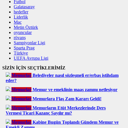
Futbol
Galatasaray
hedefler
Liderlik
Maç
Metin Öztürk
oyuncular
rövanş
Şampiyonlar Ligi
Sparta Prag
Türkiye
UEFA Avrupa Ligi
SİZİN İÇİN SEÇTİKLERİMİZ
Memurlar
Belediyeler nasıl sözleşmeli er/erbaş istihdam
eder?
Memurlar
Memur ve emeklinin maaş zammı netleşiyor
Memurlar
Memurlara Flaş Zam Kararı Geldi!
Memurlar
Memurların Etüt Merkezlerinde Ders
Vermesi Ticari Kazanç Sayılır mı?
Memurlar
Kabine Bugün Toplandı Gündem Memur ve
Emekli Zammı