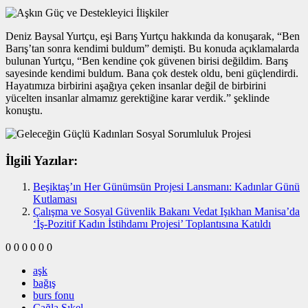
Deniz Baysal Yurtçu, eşi Barış Yurtçu hakkında da konuşarak, “Ben
Barış’tan sonra kendimi buldum” demişti. Bu konuda açıklamalarda
bulunan Yurtçu, “Ben kendine çok güvenen birisi değildim. Barış
sayesinde kendimi buldum. Bana çok destek oldu, beni güçlendirdi.
Hayatımıza birbirini aşağıya çeken insanlar değil de birbirini
yücelten insanlar almamız gerektiğine karar verdik.” şeklinde
konuştu.
İlgili Yazılar:
Beşiktaş’ın Her Günümsün Projesi Lansmanı: Kadınlar Günü
Kutlaması
Çalışma ve Sosyal Güvenlik Bakanı Vedat Işıkhan Manisa’da
‘İş-Pozitif Kadın İstihdamı Projesi’ Toplantısına Katıldı
0
0
0
0
0
0
aşk
bağış
burs fonu
Çağla Şıkel