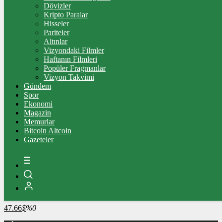
4.341,35
%2,39
Dövizler
Kripto Paralar
BİST100
Hisseler
Pariteler
13.779,39
%-0,14
Altınlar
Vizyondaki Filmler
BİTCOİN
Haftanın Filmleri
Popüler Fragmanlar
3089014
฿
%-0.2
Vizyon Takvimi
Gündem
LİTECOİN
Spor
Ekonomi
2193.01
Ł
%0.8
Magazin
Memurlar
ETHEREUM
Bitcoin Altcoin
Gazeteler
91265
Ξ
%0
RİPPLE
49.5
%0.5
TETHER
47.66
$
%0