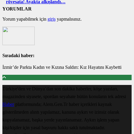
röveşata! Ayakta alkışlandı…
YORUMLAR
Yorum yapabilmek için
giriş
yapmalısınız.
Sıradaki haber:
İzmir’de Parkta Kadın ve Kızına Saldırı: Kız Hayatını Kaybetti
Türkiye'den ve Dünya’dan son dakika haberler, köşe yazıları,
magazinden siyasete, spordan seyahate bütün konuların tek adresi
Haber
platformunda; Alem.Gen.Tr haber içerikleri kaynak
gösterilmeden alıntı yapılamaz, kanuna aykırı ve izinsiz olarak
kopyalanamaz, başka yerde yayınlanamaz. Aykırı işlem yapan
kişi/kişiler için yasal başvuru hakkı saklı tutulmaktadır.