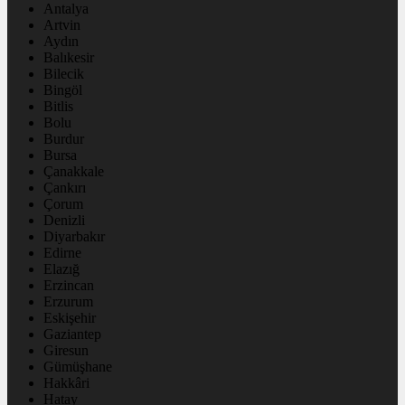
Antalya
Artvin
Aydın
Balıkesir
Bilecik
Bingöl
Bitlis
Bolu
Burdur
Bursa
Çanakkale
Çankırı
Çorum
Denizli
Diyarbakır
Edirne
Elazığ
Erzincan
Erzurum
Eskişehir
Gaziantep
Giresun
Gümüşhane
Hakkâri
Hatay