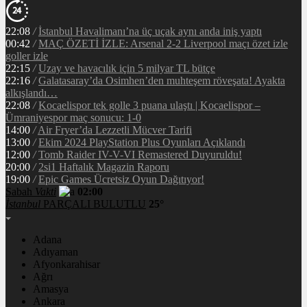
22:08
/
İstanbul Havalimanı’na üç uçak aynı anda iniş yaptı
00:42
/
MAÇ ÖZETİ İZLE: Arsenal 2-2 Liverpool maçı özet izle
goller izle
22:15
/
Uzay ve havacılık için 5 milyar TL bütçe
22:16
/
Galatasaray’da Osimhen’den muhteşem röveşata! Ayakta
alkışlandı…
22:08
/
Kocaelispor tek golle 3 puana ulaştı | Kocaelispor –
Ümraniyespor maç sonucu: 1-0
14:00
/
Air Fryer’da Lezzetli Mücver Tarifi
13:00
/
Ekim 2024 PlayStation Plus Oyunları Açıklandı
12:00
/
Tomb Raider IV-V-VI Remastered Duyuruldu!
20:00
/
2si1 Haftalık Magazin Raporu
19:00
/
Epic Games Ücretsiz Oyun Dağıtıyor!
Sabah
Vakti
02:00
İstanbul
PARÇALI BULUTLU
25°
Adana
Adıyaman
Afyonkarahisar
Ağrı
Amasya
Ankara