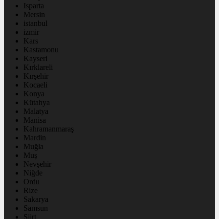
Isparta
Mersin
istanbul
izmir
Kars
Kastamonu
Kayseri
Kırklareli
Kırşehir
Kocaeli
Konya
Kütahya
Malatya
Manisa
Kahramanmaraş
Mardin
Muğla
Muş
Nevşehir
Niğde
Ordu
Rize
Sakarya
Samsun
Siirt