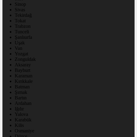
Sinop
Sivas
Tekirdağ
Tokat
Trabzon
Tunceli
Şanlıurfa
Uşak
Van
Yozgat
Zonguldak
Aksaray
Bayburt
Karaman
Kırıkkale
Batman
Şırnak
Bartın
Ardahan
Iğdır
Yalova
Karabük
Kilis
Osmaniye
Düzce