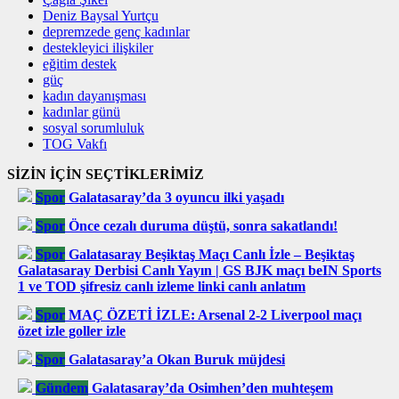
Deniz Baysal Yurtçu
depremzede genç kadınlar
destekleyici ilişkiler
eğitim destek
güç
kadın dayanışması
kadınlar günü
sosyal sorumluluk
TOG Vakfı
SİZİN İÇİN SEÇTİKLERİMİZ
Spor
Galatasaray’da 3 oyuncu ilki yaşadı
Spor
Önce cezalı duruma düştü, sonra sakatlandı!
Spor
Galatasaray Beşiktaş Maçı Canlı İzle – Beşiktaş
Galatasaray Derbisi Canlı Yayın | GS BJK maçı beIN Sports
1 ve TOD şifresiz canlı izleme linki canlı anlatım
Spor
MAÇ ÖZETİ İZLE: Arsenal 2-2 Liverpool maçı
özet izle goller izle
Spor
Galatasaray’a Okan Buruk müjdesi
Gündem
Galatasaray’da Osimhen’den muhteşem