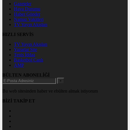
Gazeteler
Hava Durumu
Haber Gönder
Namaz Vakitleri
TV Yayın Akışları
HIZLI SERVİS
TV Yayın Akışları
Yazarlar Site
Tenis İddaa
Basketbol Canlı
AMP
BÜLTEN ABONELİĞİ
+
Bu web sitesinden haber ve ebülten almak istiyorum
BİZİ TAKİP ET