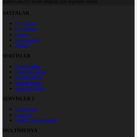
Alem.Gen.Tr'i tercih ettiğiniz için teşekkür ederiz.
SAYFALAR
Üye Girişi
Üye Kaydı
Künye
Hakkımızda
İletişim
SERVİSLER
Futbol İddaa
Basketbol İddaa
Hentbol İddaa
Bilardo İddaa
Voleybol İddaa
SERVİSLER 2
Canlı Borsa
Canlı TV
Futbol Canlı Sonuçlar
MULTİMEDYA