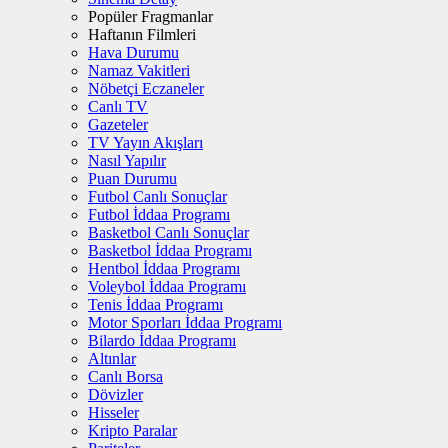
Popüler Fragmanlar
Haftanın Filmleri
Hava Durumu
Namaz Vakitleri
Nöbetçi Eczaneler
Canlı TV
Gazeteler
TV Yayın Akışları
Nasıl Yapılır
Puan Durumu
Futbol Canlı Sonuçlar
Futbol İddaa Programı
Basketbol Canlı Sonuçlar
Basketbol İddaa Programı
Hentbol İddaa Programı
Voleybol İddaa Programı
Tenis İddaa Programı
Motor Sporları İddaa Programı
Bilardo İddaa Programı
Altınlar
Canlı Borsa
Dövizler
Hisseler
Kripto Paralar