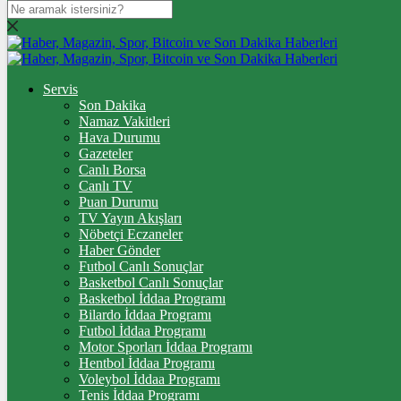
DOLAR
47,7436
$
% 0.18
EURO
Servis
Son Dakika
55,2510
€
% 0.32
Namaz Vakitleri
STERLİN
Hava Durumu
Gazeteler
64,4811
£
% 0.38
Canlı Borsa
Canlı TV
GRAM ALTIN
Puan Durumu
TV Yayın Akışları
6.660,55
%2,59
Nöbetçi Eczaneler
Haber Gönder
ÇEYREK ALTIN
Futbol Canlı Sonuçlar
Basketbol Canlı Sonuçlar
10.903,00
%2,54
Basketbol İddaa Programı
Bilardo İddaa Programı
TAM ALTIN
Futbol İddaa Programı
Motor Sporları İddaa Programı
43.427,00
%2,54
Hentbol İddaa Programı
Voleybol İddaa Programı
ONS
Tenis İddaa Programı