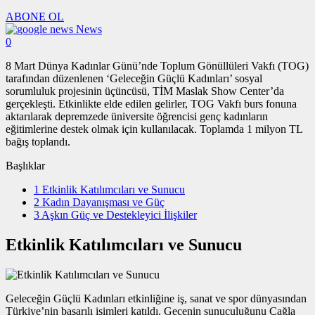
ABONE OL
News
0
8 Mart Dünya Kadınlar Günü’nde Toplum Gönüllüleri Vakfı (TOG)
tarafından düzenlenen ‘Geleceğin Güçlü Kadınları’ sosyal
sorumluluk projesinin üçüncüsü, TİM Maslak Show Center’da
gerçekleşti. Etkinlikte elde edilen gelirler, TOG Vakfı burs fonuna
aktarılarak depremzede üniversite öğrencisi genç kadınların
eğitimlerine destek olmak için kullanılacak. Toplamda 1 milyon TL
bağış toplandı.
Başlıklar
1
Etkinlik Katılımcıları ve Sunucu
2
Kadın Dayanışması ve Güç
3
Aşkın Güç ve Destekleyici İlişkiler
Etkinlik Katılımcıları ve Sunucu
Geleceğin Güçlü Kadınları etkinliğine iş, sanat ve spor dünyasından
Türkiye’nin başarılı isimleri katıldı. Gecenin sunuculuğunu Çağla