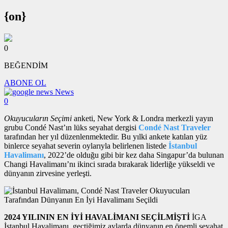
{on}
0
BEĞENDİM
ABONE OL
News
0
Okuyucuların Seçimi
anketi, New York & Londra merkezli yayın
grubu Condé Nast’ın lüks seyahat dergisi
Condé Nast Traveler
tarafından her yıl düzenlenmektedir. Bu yılki ankete katılan yüz
binlerce seyahat severin oylarıyla belirlenen listede
İstanbul
Havalimanı
, 2022’de olduğu gibi bir kez daha Singapur’da bulunan
Changi Havalimanı’nı ikinci sırada bırakarak liderliğe yükseldi ve
dünyanın zirvesine yerleşti.
2024 YILININ EN İYİ HAVALİMANI SEÇİLMİŞTİ
İGA
İstanbul Havalimanı, geçtiğimiz aylarda dünyanın en önemli seyahat