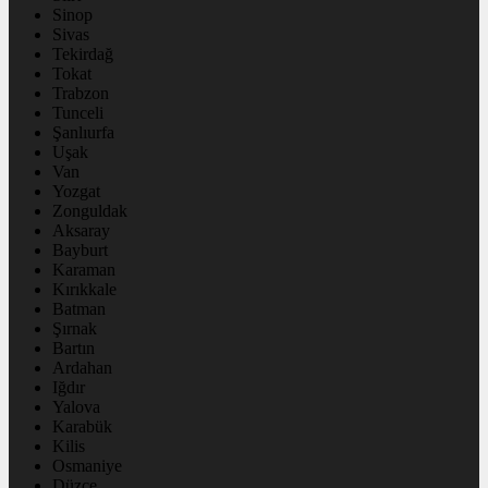
Sinop
Sivas
Tekirdağ
Tokat
Trabzon
Tunceli
Şanlıurfa
Uşak
Van
Yozgat
Zonguldak
Aksaray
Bayburt
Karaman
Kırıkkale
Batman
Şırnak
Bartın
Ardahan
Iğdır
Yalova
Karabük
Kilis
Osmaniye
Düzce