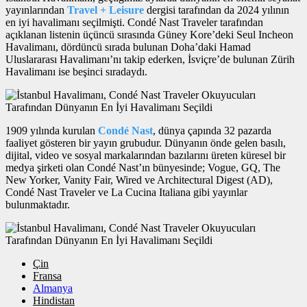
yayınlarından
Travel + Leisure
dergisi tarafından da 2024 yılının
en iyi havalimanı seçilmişti. Condé Nast Traveler tarafından
açıklanan listenin üçüncü sırasında Güney Kore’deki Seul Incheon
Havalimanı, dördüncü sırada bulunan Doha’daki Hamad
Uluslararası Havalimanı’nı takip ederken, İsviçre’de bulunan Zürih
Havalimanı ise beşinci sıradaydı.
1909 yılında kurulan
Condé Nast
, dünya çapında 32 pazarda
faaliyet gösteren bir yayın grubudur. Dünyanın önde gelen basılı,
dijital, video ve sosyal markalarından bazılarını üreten küresel bir
medya şirketi olan Condé Nast’ın bünyesinde; Vogue, GQ, The
New Yorker, Vanity Fair, Wired ve Architectural Digest (AD),
Condé Nast Traveler ve La Cucina Italiana gibi yayınlar
bulunmaktadır.
Çin
Fransa
Almanya
Hindistan