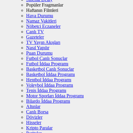
Popüler Fragmanlar
Haftanın Filmleri
Hava Durumu
Namaz Vakitleri
Nöbetçi Eczaneler
Canlı TV
Gazeteler
TV Yayın Akışları
Nasıl Yapılır
Puan Durumu
Futbol Canlı Sonuçlar
Futbol İddaa Programı
Basketbol Canlı Sonuçlar
Basketbol İddaa Programı
Hentbol İddaa Programı
Voleybol İddaa Programı
Tenis İddaa Programı
Motor Sporları İddaa Programı
Bilardo İddaa Programı
Altınlar
Canlı Borsa
Dövizler
Hisseler
Kripto Paralar