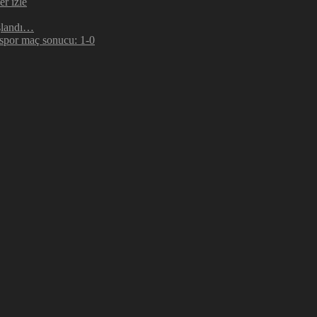
r izle
şlandı…
espor maç sonucu: 1-0