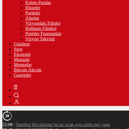
Kripto Paralar
Hisseler
Pariteler
Altınlar
Vizyondaki Filmler
Haftanın Filmleri
Popüler Fragmanlar
Vizyon Takvimi
Gündem
Spor
Ekonomi
Magazin
Memurlar
Bitcoin Altcoin
Gazeteler
22:08
/
İstanbul Havalimanı’na üç uçak aynı anda iniş yaptı