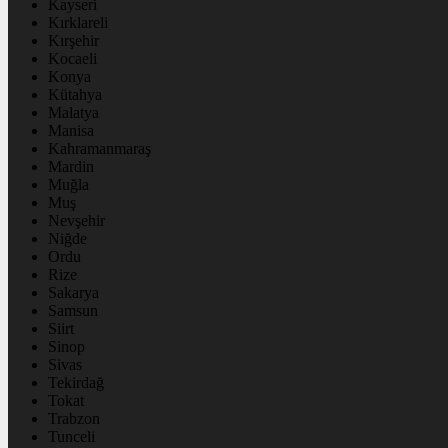
Kayseri
Kırklareli
Kırşehir
Kocaeli
Konya
Kütahya
Malatya
Manisa
Kahramanmaraş
Mardin
Muğla
Muş
Nevşehir
Niğde
Ordu
Rize
Sakarya
Samsun
Siirt
Sinop
Sivas
Tekirdağ
Tokat
Trabzon
Tunceli