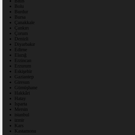
Bitlis
Bolu
Burdur
Bursa
Çanakkale
Çankırı
Çorum
Denizli
Diyarbakır
Edirne
Elazığ
Erzincan
Erzurum
Eskişehir
Gaziantep
Giresun
Gümüşhane
Hakkâri
Hatay
Isparta
Mersin
istanbul
izmir
Kars
Kastamonu