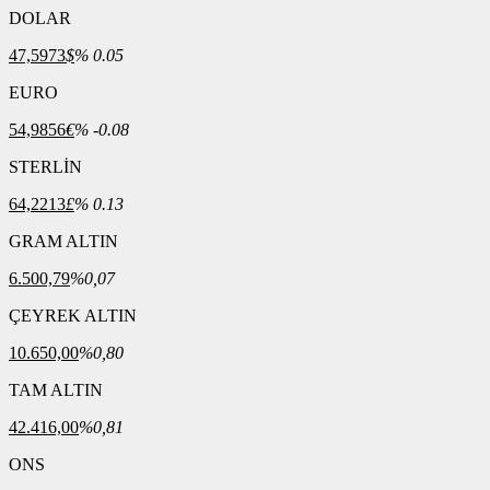
DOLAR
47,5973
$
% 0.05
EURO
54,9856
€
% -0.08
STERLİN
64,2213
£
% 0.13
GRAM ALTIN
6.500,79
%0,07
ÇEYREK ALTIN
10.650,00
%0,80
TAM ALTIN
42.416,00
%0,81
ONS