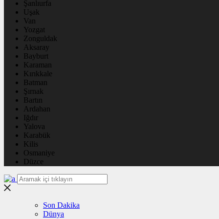
Şanlıurfa
Uşak
Van
Yozgat
Zonguldak
Aksaray
Bayburt
Karaman
Kırıkkale
Batman
Şırnak
Bartın
Ardahan
Iğdır
Yalova
Karabük
Kilis
Osmaniye
Düzce
Son Dakika
Dünya