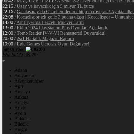
00:42
/
MAÇ ÖZETİ İZLE: Arsenal 2-2 Liverpool maçı özet izle golle
22:15
/
Uzay ve havacılık için 5 milyar TL bütçe
22:16
/
Galatasaray’da Osimhen’den muhteşem röveşata! Ayakta alkı
22:08
/
Kocaelispor tek golle 3 puana ulaştı | Kocaelispor – Ümraniy
14:00
/
Air Fryer’da Lezzetli Mücver Tarifi
13:00
/
Ekim 2024 PlayStation Plus Oyunları Açıklandı
12:00
/
Tomb Raider IV-V-VI Remastered Duyuruldu!
20:00
/
2si1 Haftalık Magazin Raporu
19:00
/
Epic Games Ücretsiz Oyun Dağıtıyor!
Sabah
Vakti
02:00
İstanbul
AÇIK
29°
Adana
Adıyaman
Afyonkarahisar
Ağrı
Amasya
Ankara
Antalya
Artvin
Aydın
Balıkesir
Bilecik
Bingöl