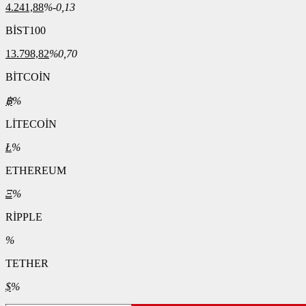
4.241,88
%-0,13
BİST100
13.798,82
%0,70
BİTCOİN
฿
%
LİTECOİN
Ł
%
ETHEREUM
Ξ
%
RİPPLE
%
TETHER
$
%