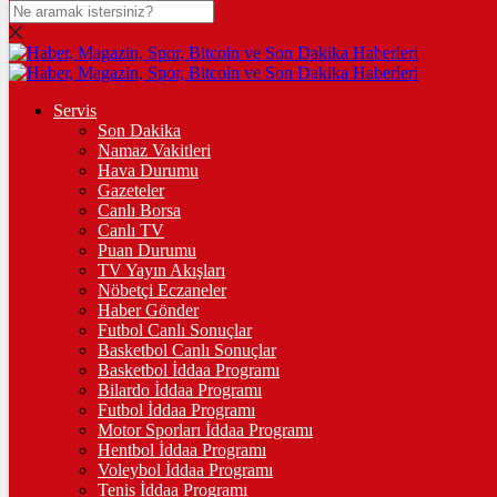
DOLAR
47,7436
$
% 0.18
EURO
Servis
Son Dakika
55,2510
€
% 0.32
Namaz Vakitleri
STERLİN
Hava Durumu
Gazeteler
64,4811
£
% 0.38
Canlı Borsa
Canlı TV
GRAM ALTIN
Puan Durumu
TV Yayın Akışları
6.660,55
%2,59
Nöbetçi Eczaneler
Haber Gönder
ÇEYREK ALTIN
Futbol Canlı Sonuçlar
Basketbol Canlı Sonuçlar
10.903,00
%2,54
Basketbol İddaa Programı
Bilardo İddaa Programı
TAM ALTIN
Futbol İddaa Programı
Motor Sporları İddaa Programı
43.427,00
%2,54
Hentbol İddaa Programı
Voleybol İddaa Programı
ONS
Tenis İddaa Programı