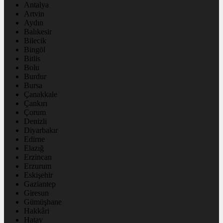
Antalya
Artvin
Aydın
Balıkesir
Bilecik
Bingöl
Bitlis
Bolu
Burdur
Bursa
Çanakkale
Çankırı
Çorum
Denizli
Diyarbakır
Edirne
Elazığ
Erzincan
Erzurum
Eskişehir
Gaziantep
Giresun
Gümüşhane
Hakkâri
Hatay