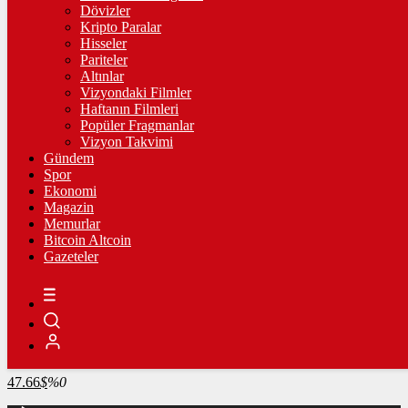
4.341,35
%2,39
Dövizler
Kripto Paralar
BİST100
Hisseler
Pariteler
13.779,39
%-0,14
Altınlar
Vizyondaki Filmler
BİTCOİN
Haftanın Filmleri
Popüler Fragmanlar
3095063
฿
%-0.1
Vizyon Takvimi
Gündem
LİTECOİN
Spor
Ekonomi
2202.52
Ł
%1.4
Magazin
Memurlar
ETHEREUM
Bitcoin Altcoin
Gazeteler
91414
Ξ
%-0.1
RİPPLE
49.4
%-0.2
TETHER
47.66
$
%0