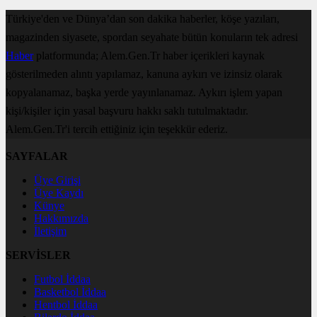
Türkiye'den ve Dünya’dan son dakika haberler, köşe yazıları,
magazinden siyasete, spordan seyahate bütün konuların tek adresi
Haber
platformunda; Alem.Gen.Tr haber içerikleri kaynak
gösterilmeden alıntı yapılamaz, kanuna aykırı ve izinsiz olarak
kopyalanamaz, başka yerde yayınlanamaz. Aykırı işlem yapan
kişi/kişiler için yasal başvuru hakkı saklı tutulmaktadır.
Alem.Gen.Tr'i tercih ettiğiniz için teşekkür ederiz.
SAYFALAR
Üye Girişi
Üye Kaydı
Künye
Hakkımızda
İletişim
SERVİSLER
Futbol İddaa
Basketbol İddaa
Hentbol İddaa