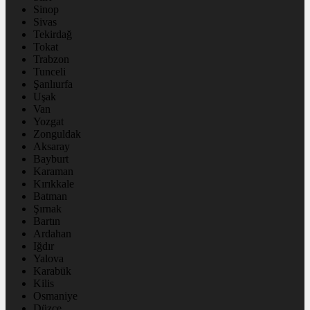
Sinop
Sivas
Tekirdağ
Tokat
Trabzon
Tunceli
Şanlıurfa
Uşak
Van
Yozgat
Zonguldak
Aksaray
Bayburt
Karaman
Kırıkkale
Batman
Şırnak
Bartın
Ardahan
Iğdır
Yalova
Karabük
Kilis
Osmaniye
Düzce