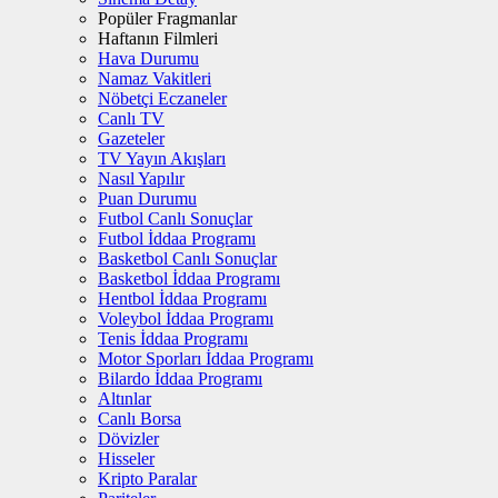
Popüler Fragmanlar
Haftanın Filmleri
Hava Durumu
Namaz Vakitleri
Nöbetçi Eczaneler
Canlı TV
Gazeteler
TV Yayın Akışları
Nasıl Yapılır
Puan Durumu
Futbol Canlı Sonuçlar
Futbol İddaa Programı
Basketbol Canlı Sonuçlar
Basketbol İddaa Programı
Hentbol İddaa Programı
Voleybol İddaa Programı
Tenis İddaa Programı
Motor Sporları İddaa Programı
Bilardo İddaa Programı
Altınlar
Canlı Borsa
Dövizler
Hisseler
Kripto Paralar