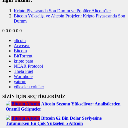
Kripto Piyasasında Son Durum ve Popüler Altcoin’ler
Bitcoin Yükselişi ve Altcoin Projeleri: Kripto Piyasasında Son
Durum
0
0
0
0
0
0
altcoin
Arweave
Bitcoin
BitTorrent
kripto para
NEAR Protocol
Theta Fuel
Wormhole
yatırım
yükselen coin'ler
SİZİN İÇİN SEÇTİKLERİMİZ
Bitcoin Altcoin
Altcoin Sezonu Yükseliyor: Analistlerden
Önemli Gelişmeler
Bitcoin Altcoin
Bitcoin 62 Bin Dolar Seviyesine
Tutunurken En Çok Yükselen 5 Altcoin