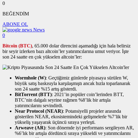
0
BEĞENDİM
ABONE OL
News
0
Bitcoin (BTC)
, 65.000 dolar direncini aşamadığı için hala belirsiz
bir seyir izlerken bazı altcoin’ler yatırımcılarına umut veriyor. İşte
son 24 saatte en çok yükselen altcoin’ler:
Wormhole (W)
: Geçtiğimiz günlerde piyasaya sürülen W,
büyük satış baskısıyla karşılaşmıştı ancak hızla toparlanarak
son 24 saatte %15 artış gösterdi.
BitTorrent (BTT)
: 2021’in popüler coin’lerinden BTT,
BTC’nin dalgalı seyrine rağmen %8’lik bir artışla
yatırımcılarını sevindirdi.
Near Protocol (NEAR)
: Potansiyelli projeler arasında
gösterilen NEAR, ekosistemindeki gelişmelerle %7’lik bir
yükseliş yaşayarak üçüncü sıraya yerleşti.
Arweave (AR)
: Son dönemde iyi performans sergileyen AR,
%6’lık bir artışla dördüncü sıraya yükseldi ve yatırımcılarını