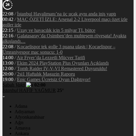
22:08
/
İstanbul Havalimanı’na üç uçak aynı anda iniş yaptı
00:42
/
MAÇ ÖZETİ İZLE: Arsenal 2-2 Liverpool maçı özet izle
goller izle
22:15
/
Uzay ve havacılık için 5 milyar TL bütçe
22:16
/
Galatasaray’da Osimhen’den muhteşem röveşata! Ayakta
alkışlandı…
22:08
/
Kocaelispor tek golle 3 puana ulaştı | Kocaelispor –
Ümraniyespor maç sonucu: 1-0
14:00
/
Air Fryer’da Lezzetli Mücver Tarifi
13:00
/
Ekim 2024 PlayStation Plus Oyunları Açıklandı
12:00
/
Tomb Raider IV-V-VI Remastered Duyuruldu!
20:00
/
2si1 Haftalık Magazin Raporu
19:00
/
Epic Games Ücretsiz Oyun Dağıtıyor!
Sabah
Vakti
02:00
İstanbul
HAFİF YAĞMUR
25°
Adana
Adıyaman
Afyonkarahisar
Ağrı
Amasya
Ankara