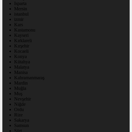
Isparta
Mersin
istanbul
izmir
Kars
Kastamonu
Kayseri
Kırklareli
Kırşehir
Kocaeli
Konya
Kütahya
Malatya
Manisa
Kahramanmaraş
Mardin
Muğla
Muş
Nevşehir
Niğde
Ordu
Rize
Sakarya
Samsun
Siirt