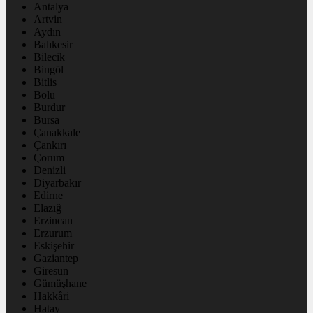
Antalya
Artvin
Aydın
Balıkesir
Bilecik
Bingöl
Bitlis
Bolu
Burdur
Bursa
Çanakkale
Çankırı
Çorum
Denizli
Diyarbakır
Edirne
Elazığ
Erzincan
Erzurum
Eskişehir
Gaziantep
Giresun
Gümüşhane
Hakkâri
Hatay