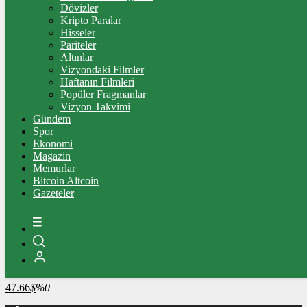
4.266,86
%0,63
Dövizler
Kripto Paralar
BİST100
Hisseler
Pariteler
13.798,82
%0,70
Altınlar
Vizyondaki Filmler
BİTCOİN
Haftanın Filmleri
Popüler Fragmanlar
3062239
฿
%-0.5
Vizyon Takvimi
Gündem
LİTECOİN
Spor
Ekonomi
2166.28
Ł
%1
Magazin
Memurlar
ETHEREUM
Bitcoin Altcoin
Gazeteler
90464
Ξ
%0
RİPPLE
48.71
%-2.1
TETHER
47.66
$
%0