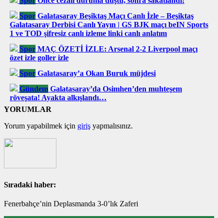
Spor
Önce cezalı duruma düştü, sonra sakatlandı!
Spor
Galatasaray Beşiktaş Maçı Canlı İzle – Beşiktaş
Galatasaray Derbisi Canlı Yayın | GS BJK maçı beIN Sports
1 ve TOD şifresiz canlı izleme linki canlı anlatım
Spor
MAÇ ÖZETİ İZLE: Arsenal 2-2 Liverpool maçı
özet izle goller izle
Spor
Galatasaray’a Okan Buruk müjdesi
Gündem
Galatasaray’da Osimhen’den muhteşem
röveşata! Ayakta alkışlandı…
YORUMLAR
Yorum yapabilmek için
giriş
yapmalısınız.
Sıradaki haber:
Fenerbahçe’nin Deplasmanda 3-0’lık Zaferi