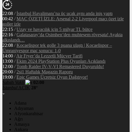
22:08
/
İstanbul Havalimanı’na üç uçak aynı anda iniş yaptı
00:42
/
MAÇ ÖZETİ İZLE: Arsenal 2-2 Liverpool maçı özet izle
goller izle
22:15
/
Uzay ve havacılık için 5 milyar TL bütçe
22:16
/
Galatasaray’da Osimhen’den muhteşem röveşata! Ayakta
alkışlandı…
22:08
/
Kocaelispor tek golle 3 puana ulaştı | Kocaelispor –
Ümraniyespor maç sonucu: 1-0
14:00
/
Air Fryer’da Lezzetli Mücver Tarifi
13:00
/
Ekim 2024 PlayStation Plus Oyunları Açıklandı
12:00
/
Tomb Raider IV-V-VI Remastered Duyuruldu!
20:00
/
2si1 Haftalık Magazin Raporu
19:00
/
Epic Games Ücretsiz Oyun Dağıtıyor!
Sabah
Vakti
02:00
İstanbul
AÇIK
28°
Adana
Adıyaman
Afyonkarahisar
Ağrı
Amasya
Ankara