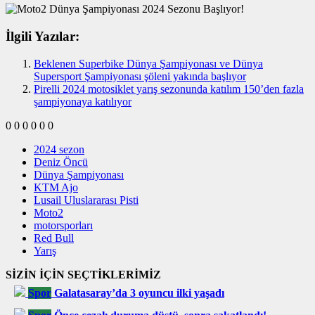
İlgili Yazılar:
Beklenen Superbike Dünya Şampiyonası ve Dünya
Supersport Şampiyonası şöleni yakında başlıyor
Pirelli 2024 motosiklet yarış sezonunda katılım 150’den fazla
şampiyonaya katılıyor
0
0
0
0
0
0
2024 sezon
Deniz Öncü
Dünya Şampiyonası
KTM Ajo
Lusail Uluslararası Pisti
Moto2
motorsporları
Red Bull
Yarış
SİZİN İÇİN SEÇTİKLERİMİZ
Spor
Galatasaray’da 3 oyuncu ilki yaşadı