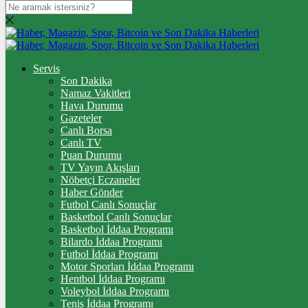
DOLAR
47,7108
$
% 0.16
EURO
Servis
Son Dakika
55,0434
€
% 0
Namaz Vakitleri
STERLİN
Hava Durumu
Gazeteler
64,2556
£
% 0.08
Canlı Borsa
Canlı TV
GRAM ALTIN
Puan Durumu
TV Yayın Akışları
6.541,70
%0,76
Nöbetçi Eczaneler
Haber Gönder
ÇEYREK ALTIN
Futbol Canlı Sonuçlar
Basketbol Canlı Sonuçlar
10.717,00
%0,79
Basketbol İddaa Programı
Bilardo İddaa Programı
TAM ALTIN
Futbol İddaa Programı
Motor Sporları İddaa Programı
42.685,00
%0,79
Hentbol İddaa Programı
Voleybol İddaa Programı
ONS
Tenis İddaa Programı