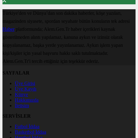
Türkiye'den ve Dünya’dan son dakika haberler, köşe yazıları,
magazinden siyasete, spordan seyahate bütün konuların tek adresi
Haber
platformunda; Alem.Gen.Tr haber içerikleri kaynak
gösterilmeden alıntı yapılamaz, kanuna aykırı ve izinsiz olarak
kopyalanamaz, başka yerde yayınlanamaz. Aykırı işlem yapan
kişi/kişiler için yasal başvuru hakkı saklı tutulmaktadır.
Alem.Gen.Tr'i tercih ettiğiniz için teşekkür ederiz.
SAYFALAR
Üye Girişi
Üye Kaydı
Künye
Hakkımızda
İletişim
SERVİSLER
Futbol İddaa
Basketbol İddaa
Hentbol İddaa