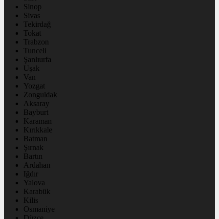
Sinop
Sivas
Tekirdağ
Tokat
Trabzon
Tunceli
Şanlıurfa
Uşak
Van
Yozgat
Zonguldak
Aksaray
Bayburt
Karaman
Kırıkkale
Batman
Şırnak
Bartın
Ardahan
Iğdır
Yalova
Karabük
Kilis
Osmaniye
Düzce