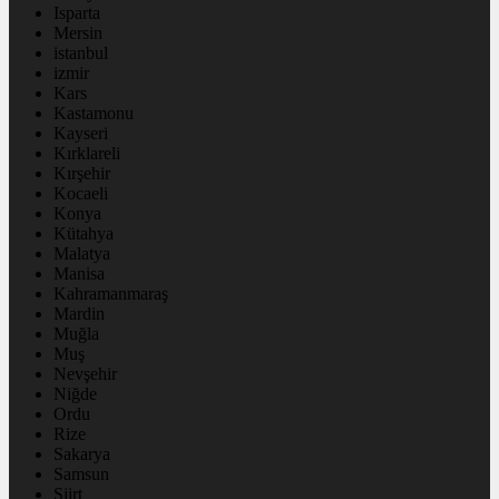
Isparta
Mersin
istanbul
izmir
Kars
Kastamonu
Kayseri
Kırklareli
Kırşehir
Kocaeli
Konya
Kütahya
Malatya
Manisa
Kahramanmaraş
Mardin
Muğla
Muş
Nevşehir
Niğde
Ordu
Rize
Sakarya
Samsun
Siirt