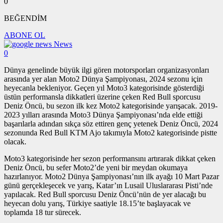
0
BEĞENDİM
ABONE OL
News
0
Dünya genelinde büyük ilgi gören motorsporları organizasyonları
arasında yer alan Moto2 Dünya Şampiyonası, 2024 sezonu için
heyecanla bekleniyor. Geçen yıl Moto3 kategorisinde gösterdiği
üstün performansla dikkatleri üzerine çeken Red Bull sporcusu
Deniz Öncü, bu sezon ilk kez Moto2 kategorisinde yarışacak. 2019-
2023 yılları arasında Moto3 Dünya Şampiyonası’nda elde ettiği
başarılarla adından sıkça söz ettiren genç yetenek Deniz Öncü, 2024
sezonunda Red Bull KTM Ajo takımıyla Moto2 kategorisinde pistte
olacak.
Moto3 kategorisinde her sezon performansını artırarak dikkat çeken
Deniz Öncü, bu sefer Moto2’de yeni bir meydan okumaya
hazırlanıyor. Moto2 Dünya Şampiyonası’nın ilk ayağı 10 Mart Pazar
günü gerçekleşecek ve yarış, Katar’ın Lusail Uluslararası Pisti’nde
yapılacak. Red Bull sporcusu Deniz Öncü’nün de yer alacağı bu
heyecan dolu yarış, Türkiye saatiyle 18.15’te başlayacak ve
toplamda 18 tur sürecek.