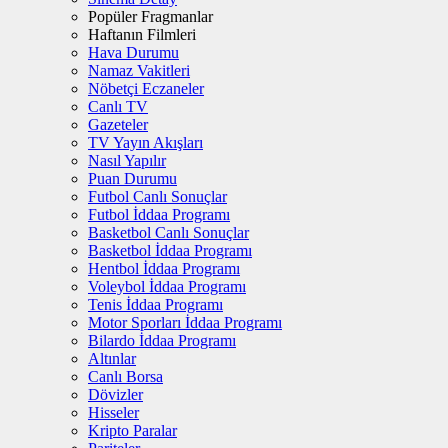
Popüler Fragmanlar
Haftanın Filmleri
Hava Durumu
Namaz Vakitleri
Nöbetçi Eczaneler
Canlı TV
Gazeteler
TV Yayın Akışları
Nasıl Yapılır
Puan Durumu
Futbol Canlı Sonuçlar
Futbol İddaa Programı
Basketbol Canlı Sonuçlar
Basketbol İddaa Programı
Hentbol İddaa Programı
Voleybol İddaa Programı
Tenis İddaa Programı
Motor Sporları İddaa Programı
Bilardo İddaa Programı
Altınlar
Canlı Borsa
Dövizler
Hisseler
Kripto Paralar