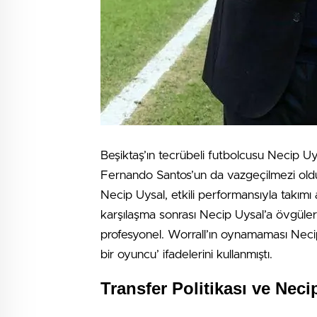
Beşiktaş’ın tecrübeli futbolcusu Necip Uysa
Fernando Santos’un da vazgeçilmezi old
Necip Uysal, etkili performansıyla takımı
karşılaşma sonrası Necip Uysal’a övgüler
profesyonel. Worrall’ın oynamaması Necip’
bir oyuncu’ ifadelerini kullanmıştı.
Transfer Politikası ve Neci