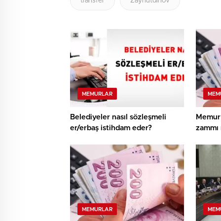
transfer
Zaynutdinov
MEMURLAR
MEM
Belediyeler nasıl sözleşmeli
Memur 
er/erbaş istihdam eder?
zammı 
MEMURLAR
MEM