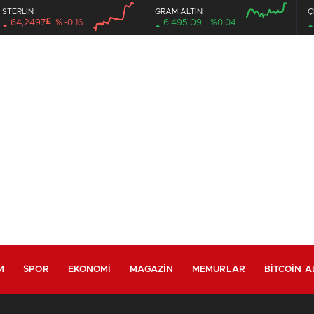
STERLİN
GRAM ALTIN
Ç
£
64,2497
% -0.16
6.495,09
%0,04
M
SPOR
EKONOMI
MAGAZIN
MEMURLAR
BITCOIN A