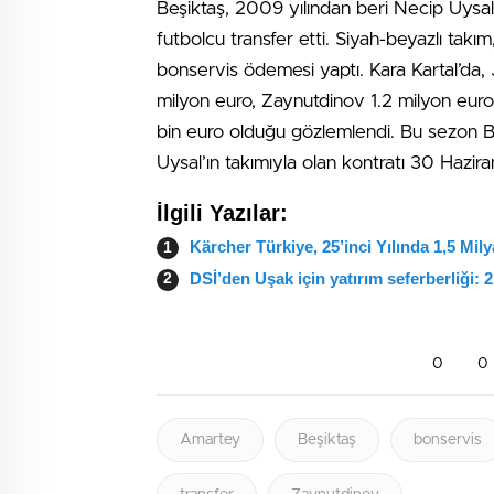
Beşiktaş, 2009 yılından beri Necip Uysal
futbolcu transfer etti. Siyah-beyazlı tak
bonservis ödemesi yaptı. Kara Kartal’da,
milyon euro, Zaynutdinov 1.2 milyon euro 
bin euro olduğu gözlemlendi. Bu sezon B
Uysal’ın takımıyla olan kontratı 30 Hazi
İlgili Yazılar:
Kärcher Türkiye, 25’inci Yılında 1,5 Mil
DSİ’den Uşak için yatırım seferberliği: 2
0
0
Amartey
Beşiktaş
bonservis