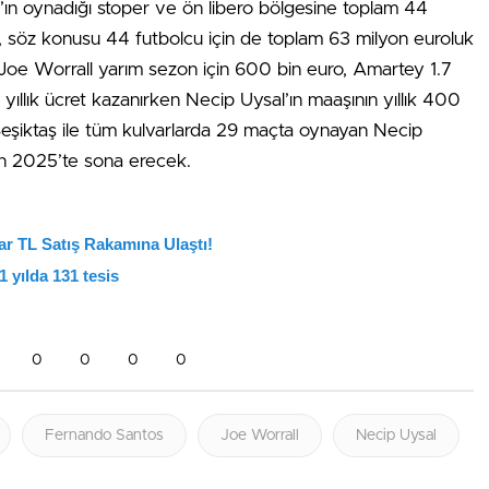
’ın oynadığı stoper ve ön libero bölgesine toplam 44
ım, söz konusu 44 futbolcu için de toplam 63 milyon euroluk
 Joe Worrall yarım sezon için 600 bin euro, Amartey 1.7
yıllık ücret kazanırken Necip Uysal’ın maaşının yıllık 400
eşiktaş ile tüm kulvarlarda 29 maçta oynayan Necip
ran 2025’te sona erecek.
yar TL Satış Rakamına Ulaştı!
1 yılda 131 tesis
0
0
0
0
Fernando Santos
Joe Worrall
Necip Uysal