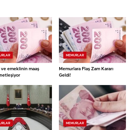
URLAR
MEMURLAR
ve emeklinin maaş
Memurlara Flaş Zam Kararı
netleşiyor
Geldi!
URLAR
MEMURLAR