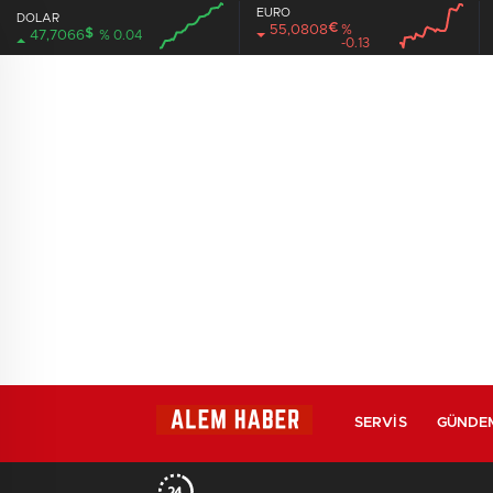
EURO
DOLAR
€
55,0808
%
$
47,7066
% 0.04
-0.13
SERVIS
GÜNDE