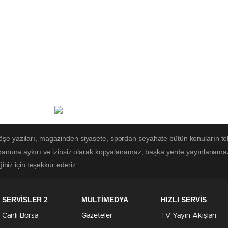
öşe yazıları, magazinden siyasete, spordan seyahate bütün konuların te
 kanuna aykırı ve izinsiz olarak kopyalanamaz, başka yerde yayınlanamaz. 
ğiniz için teşekkür ederiz.
SERVİSLER 2
MULTİMEDYA
HIZLI SERVİS
Canlı Borsa
Gazeteler
TV Yayın Akışları