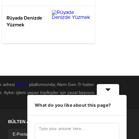
Rüyada Denizde
Yüzmek
k adresi
Haber
platformunda; Alem.Gen.Tr haber
Aykırı işlem yapan kişi/kişiler için yasal başvuru
What do you like about this page?
BÜLTEN ABONELİĞİ
+