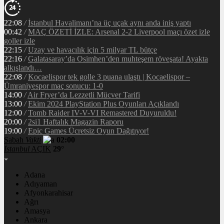
22:08
/
İstanbul Havalimanı’na üç uçak aynı anda iniş yaptı
00:42
/
MAÇ ÖZETİ İZLE: Arsenal 2-2 Liverpool maçı özet izle
goller izle
22:15
/
Uzay ve havacılık için 5 milyar TL bütçe
22:16
/
Galatasaray’da Osimhen’den muhteşem röveşata! Ayakta
alkışlandı…
22:08
/
Kocaelispor tek golle 3 puana ulaştı | Kocaelispor –
Ümraniyespor maç sonucu: 1-0
14:00
/
Air Fryer’da Lezzetli Mücver Tarifi
13:00
/
Ekim 2024 PlayStation Plus Oyunları Açıklandı
12:00
/
Tomb Raider IV-V-VI Remastered Duyuruldu!
20:00
/
2si1 Haftalık Magazin Raporu
19:00
/
Epic Games Ücretsiz Oyun Dağıtıyor!
Sabah
Vakti
02:00
İstanbul
AÇIK
29°
Adana
Adıyaman
Afyonkarahisar
Ağrı
Amasya
Ankara