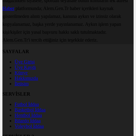
magazinden siyasete, spordan seyahate bütün konuların tek adresi
Haber
platformunda; Alem.Gen.Tr haber içerikleri kaynak
gösterilmeden alıntı yapılamaz, kanuna aykırı ve izinsiz olarak
kopyalanamaz, başka yerde yayınlanamaz. Aykırı işlem yapan
kişi/kişiler için yasal başvuru hakkı saklı tutulmaktadır.
Alem.Gen.Tr'i tercih ettiğiniz için teşekkür ederiz.
SAYFALAR
Üye Girişi
Üye Kaydı
Künye
Hakkımızda
İletişim
SERVİSLER
Futbol İddaa
Basketbol İddaa
Hentbol İddaa
Bilardo İddaa
Voleybol İddaa