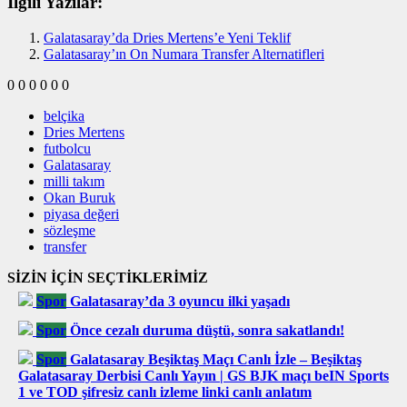
İlgili Yazılar:
Galatasaray’da Dries Mertens’e Yeni Teklif
Galatasaray’ın On Numara Transfer Alternatifleri
0
0
0
0
0
0
belçika
Dries Mertens
futbolcu
Galatasaray
milli takım
Okan Buruk
piyasa değeri
sözleşme
transfer
SİZİN İÇİN SEÇTİKLERİMİZ
Spor
Galatasaray’da 3 oyuncu ilki yaşadı
Spor
Önce cezalı duruma düştü, sonra sakatlandı!
Spor
Galatasaray Beşiktaş Maçı Canlı İzle – Beşiktaş
Galatasaray Derbisi Canlı Yayın | GS BJK maçı beIN Sports
1 ve TOD şifresiz canlı izleme linki canlı anlatım