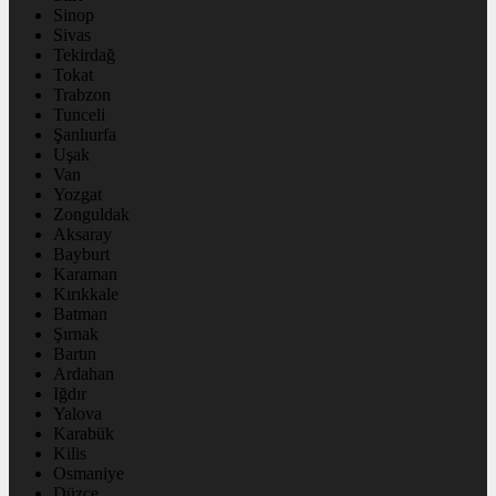
Sinop
Sivas
Tekirdağ
Tokat
Trabzon
Tunceli
Şanlıurfa
Uşak
Van
Yozgat
Zonguldak
Aksaray
Bayburt
Karaman
Kırıkkale
Batman
Şırnak
Bartın
Ardahan
Iğdır
Yalova
Karabük
Kilis
Osmaniye
Düzce