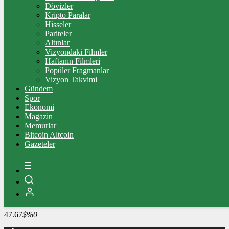
4.341,35
%2,39
Dövizler
Kripto Paralar
BİST100
Hisseler
Pariteler
13.779,39
%-0,14
Altınlar
Vizyondaki Filmler
BİTCOİN
Haftanın Filmleri
Popüler Fragmanlar
3103924
฿
%0.2
Vizyon Takvimi
Gündem
LİTECOİN
Spor
Ekonomi
2186.52
Ł
%-0.3
Magazin
Memurlar
ETHEREUM
Bitcoin Altcoin
Gazeteler
91735
Ξ
%0.2
RİPPLE
49.89
%1.9
TETHER
47.67
$
%0