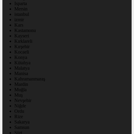
Isparta
Mersin
istanbul
izmir
Kars
Kastamonu
Kayseri
Kırklareli
Kırşehir
Kocaeli
Konya
Kütahya
Malatya
Manisa
Kahramanmaraş
Mardin
Muğla
Muş
Nevşehir
Niğde
Ordu
Rize
Sakarya
Samsun
Siirt