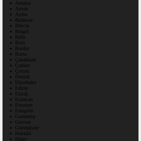
Antalya
Artvin
Aydın
Balıkesir
Bilecik
Bingöl
Bitlis
Bolu
Burdur
Bursa
Çanakkale
Çankırı
Çorum
Denizli
Diyarbakır
Edirne
Elazığ
Erzincan
Erzurum
Eskişehir
Gaziantep
Giresun
Gümüşhane
Hakkâri
Hatay