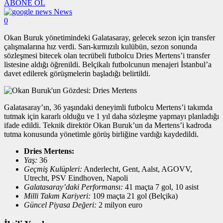
ABONE OL
News
0
Okan Buruk yönetimindeki Galatasaray, gelecek sezon için transfer
çalışmalarına hız verdi. Sarı-kırmızılı kulübün, sezon sonunda
sözleşmesi bitecek olan tecrübeli futbolcu Dries Mertens’i transfer
listesine aldığı öğrenildi. Belçikalı futbolcunun menajeri İstanbul’a
davet edilerek görüşmelerin başladığı belirtildi.
Galatasaray’ın, 36 yaşındaki deneyimli futbolcu Mertens’i takımda
tutmak için kararlı olduğu ve 1 yıl daha sözleşme yapmayı planladığı
ifade edildi. Teknik direktör Okan Buruk’un da Mertens’i kadroda
tutma konusunda yönetimle görüş birliğine vardığı kaydedildi.
Dries Mertens:
Yaş:
36
Geçmiş Kulüpleri:
Anderlecht, Gent, Aalst, AGOVV,
Utrecht, PSV Eindhoven, Napoli
Galatasaray’daki Performansı:
41 maçta 7 gol, 10 asist
Milli Takım Kariyeri:
109 maçta 21 gol (Belçika)
Güncel Piyasa Değeri:
2 milyon euro