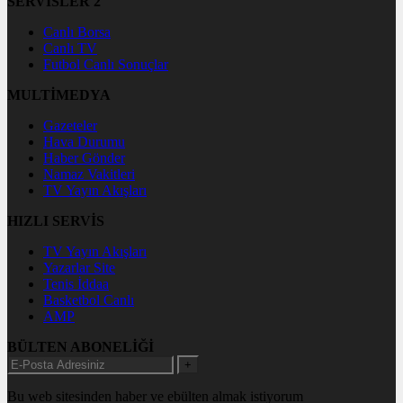
SERVİSLER 2
Canlı Borsa
Canlı TV
Futbol Canlı Sonuçlar
MULTİMEDYA
Gazeteler
Hava Durumu
Haber Gönder
Namaz Vakitleri
TV Yayın Akışları
HIZLI SERVİS
TV Yayın Akışları
Yazarlar Site
Tenis İddaa
Basketbol Canlı
AMP
BÜLTEN ABONELİĞİ
+
Bu web sitesinden haber ve ebülten almak istiyorum