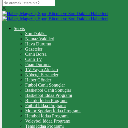
DOLAR
47,7436
$
% 0.18
EURO
Servis
Son Dakika
55,2510
€
% 0.32
Namaz Vakitleri
STERLİN
Hava Durumu
Gazeteler
64,4811
£
% 0.38
Canlı Borsa
Canlı TV
GRAM ALTIN
Puan Durumu
TV Yayın Akışları
6.660,55
%2,59
Nöbetçi Eczaneler
Haber Gönder
ÇEYREK ALTIN
Futbol Canlı Sonuçlar
Basketbol Canlı Sonuçlar
10.903,00
%2,54
Basketbol İddaa Programı
Bilardo İddaa Programı
TAM ALTIN
Futbol İddaa Programı
Motor Sporları İddaa Programı
43.427,00
%2,54
Hentbol İddaa Programı
Voleybol İddaa Programı
ONS
Tenis İddaa Programı