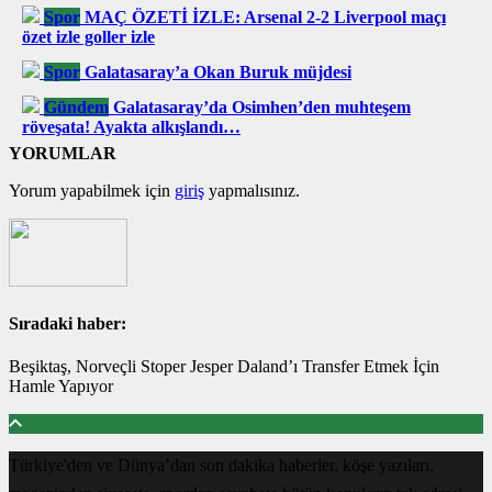
Spor
MAÇ ÖZETİ İZLE: Arsenal 2-2 Liverpool maçı
özet izle goller izle
Spor
Galatasaray’a Okan Buruk müjdesi
Gündem
Galatasaray’da Osimhen’den muhteşem
röveşata! Ayakta alkışlandı…
YORUMLAR
Yorum yapabilmek için
giriş
yapmalısınız.
Sıradaki haber:
Beşiktaş, Norveçli Stoper Jesper Daland’ı Transfer Etmek İçin
Hamle Yapıyor
Türkiye'den ve Dünya’dan son dakika haberler, köşe yazıları,