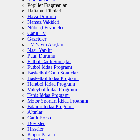
Popüler Fragmanlar
Haftanın Filmleri
Hava Durumu
Namaz Vakitleri
Nöbetçi Eczaneler
Canlı TV
Gazeteler
TV Yayın Akışları
Nasıl Yapılır
Puan Durumu
Futbol Canlı Sonuçlar
Futbol İddaa Programı
Basketbol Canlı Sonuçlar
Basketbol İddaa Programı
Hentbol İddaa Programı
Voleybol İddaa Programı
Tenis İddaa Programı
Motor Sporları İddaa Programı
Bilardo İddaa Programı
Altınlar
Canlı Borsa
Dövizler
Hisseler
Kripto Paralar