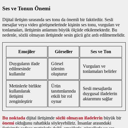
Ses ve Tonun Önemi
Dijital iletişim sırasında ses tonu da önemli bir faktördür. Sesli
mesajlar veya video görüşmelerinde kişinin ses tonu, vurguları ve
tonlamaları, iletişimin anlamını büyük ölçüde etkilemektedir. Bu
nedenle, sözlü olmayan iletişimde sesin gücü göz ardı edilmemelidir.
Emojiler
Görseller
Ses ve Ton
Duyguların ifade
Görsel
Vurguları ve
edilmesinde
izlenim
tonlamaları belirler
kullanılır
oluşturur
Metinlerle birlikte
Ürün
Sesli mesajlarda
kullanılarak
tanıtımlarında
duygusal ifadelerin
iletişimi
etkili bir rol
aktarımını sağlar
zenginleştirir
oynar
Bu noktada
dijital iletişimde
sözlü olmayan ifadelerin
büyük bir
önemi
olduğunu rahatlıkla söyleyebiliriz. İnsanlar arasındaki