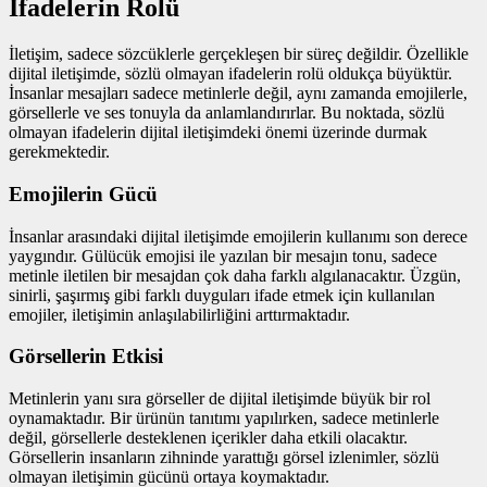
İfadelerin Rolü
İletişim, sadece sözcüklerle gerçekleşen bir süreç değildir. Özellikle
dijital iletişimde, sözlü olmayan ifadelerin rolü oldukça büyüktür.
İnsanlar mesajları sadece metinlerle değil, aynı zamanda emojilerle,
görsellerle ve ses tonuyla da anlamlandırırlar. Bu noktada, sözlü
olmayan ifadelerin dijital iletişimdeki önemi üzerinde durmak
gerekmektedir.
Emojilerin Gücü
İnsanlar arasındaki dijital iletişimde emojilerin kullanımı son derece
yaygındır. Gülücük emojisi ile yazılan bir mesajın tonu, sadece
metinle iletilen bir mesajdan çok daha farklı algılanacaktır. Üzgün,
sinirli, şaşırmış gibi farklı duyguları ifade etmek için kullanılan
emojiler, iletişimin anlaşılabilirliğini arttırmaktadır.
Görsellerin Etkisi
Metinlerin yanı sıra görseller de dijital iletişimde büyük bir rol
oynamaktadır. Bir ürünün tanıtımı yapılırken, sadece metinlerle
değil, görsellerle desteklenen içerikler daha etkili olacaktır.
Görsellerin insanların zihninde yarattığı görsel izlenimler, sözlü
olmayan iletişimin gücünü ortaya koymaktadır.