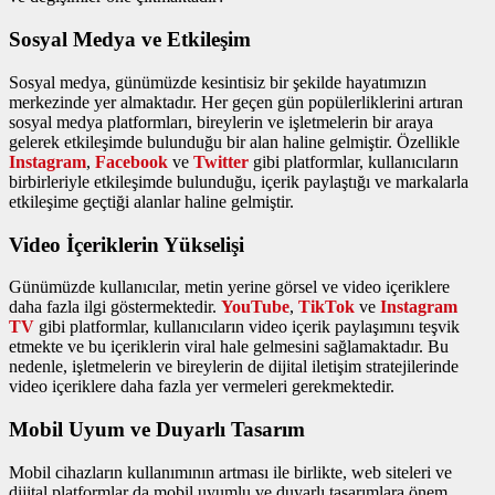
Sosyal Medya ve Etkileşim
Sosyal medya, günümüzde kesintisiz bir şekilde hayatımızın
merkezinde yer almaktadır. Her geçen gün popülerliklerini artıran
sosyal medya platformları, bireylerin ve işletmelerin bir araya
gelerek etkileşimde bulunduğu bir alan haline gelmiştir. Özellikle
Instagram
,
Facebook
ve
Twitter
gibi platformlar, kullanıcıların
birbirleriyle etkileşimde bulunduğu, içerik paylaştığı ve markalarla
etkileşime geçtiği alanlar haline gelmiştir.
Video İçeriklerin Yükselişi
Günümüzde kullanıcılar, metin yerine görsel ve video içeriklere
daha fazla ilgi göstermektedir.
YouTube
,
TikTok
ve
Instagram
TV
gibi platformlar, kullanıcıların video içerik paylaşımını teşvik
etmekte ve bu içeriklerin viral hale gelmesini sağlamaktadır. Bu
nedenle, işletmelerin ve bireylerin de dijital iletişim stratejilerinde
video içeriklere daha fazla yer vermeleri gerekmektedir.
Mobil Uyum ve Duyarlı Tasarım
Mobil cihazların kullanımının artması ile birlikte, web siteleri ve
dijital platformlar da mobil uyumlu ve duyarlı tasarımlara önem