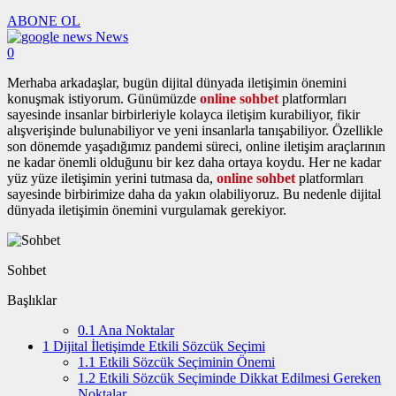
ABONE OL
News
0
Merhaba arkadaşlar, bugün dijital dünyada iletişimin önemini
konuşmak istiyorum. Günümüzde
online sohbet
platformları
sayesinde insanlar birbirleriyle kolayca iletişim kurabiliyor, fikir
alışverişinde bulunabiliyor ve yeni insanlarla tanışabiliyor. Özellikle
son dönemde yaşadığımız pandemi süreci, online iletişim araçlarının
ne kadar önemli olduğunu bir kez daha ortaya koydu. Her ne kadar
yüz yüze iletişimin yerini tutmasa da,
online sohbet
platformları
sayesinde birbirimize daha da yakın olabiliyoruz. Bu nedenle dijital
dünyada iletişimin önemini vurgulamak gerekiyor.
Sohbet
Başlıklar
0.1
Ana Noktalar
1
Dijital İletişimde Etkili Sözcük Seçimi
1.1
Etkili Sözcük Seçiminin Önemi
1.2
Etkili Sözcük Seçiminde Dikkat Edilmesi Gereken
Noktalar