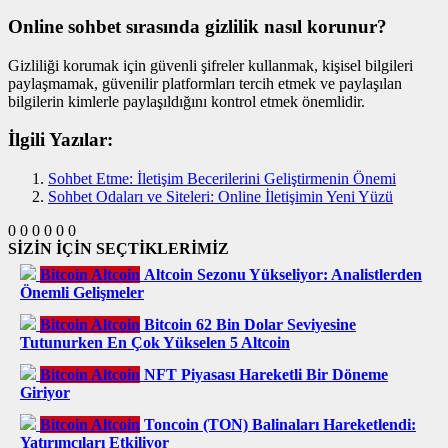
Online sohbet sırasında gizlilik nasıl korunur?
Gizliliği korumak için güvenli şifreler kullanmak, kişisel bilgileri
paylaşmamak, güvenilir platformları tercih etmek ve paylaşılan
bilgilerin kimlerle paylaşıldığını kontrol etmek önemlidir.
İlgili Yazılar:
Sohbet Etme: İletişim Becerilerini Geliştirmenin Önemi
Sohbet Odaları ve Siteleri: Online İletişimin Yeni Yüzü
0
0
0
0
0
0
SİZİN İÇİN SEÇTİKLERİMİZ
Bitcoin Altcoin
Altcoin Sezonu Yükseliyor: Analistlerden
Önemli Gelişmeler
Bitcoin Altcoin
Bitcoin 62 Bin Dolar Seviyesine
Tutunurken En Çok Yükselen 5 Altcoin
Bitcoin Altcoin
NFT Piyasası Hareketli Bir Döneme
Giriyor
Bitcoin Altcoin
Toncoin (TON) Balinaları Hareketlendi:
Yatırımcıları Etkiliyor