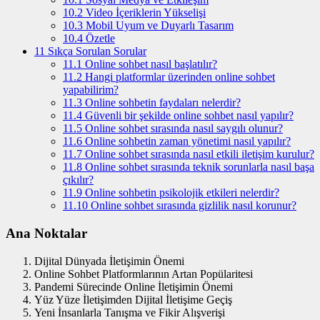
10.2
Video İçeriklerin Yükselişi
10.3
Mobil Uyum ve Duyarlı Tasarım
10.4
Özetle
11
Sıkça Sorulan Sorular
11.1
Online sohbet nasıl başlatılır?
11.2
Hangi platformlar üzerinden online sohbet
yapabilirim?
11.3
Online sohbetin faydaları nelerdir?
11.4
Güvenli bir şekilde online sohbet nasıl yapılır?
11.5
Online sohbet sırasında nasıl saygılı olunur?
11.6
Online sohbetin zaman yönetimi nasıl yapılır?
11.7
Online sohbet sırasında nasıl etkili iletişim kurulur?
11.8
Online sohbet sırasında teknik sorunlarla nasıl başa
çıkılır?
11.9
Online sohbetin psikolojik etkileri nelerdir?
11.10
Online sohbet sırasında gizlilik nasıl korunur?
Ana Noktalar
Dijital Dünyada İletişimin Önemi
Online Sohbet Platformlarının Artan Popülaritesi
Pandemi Sürecinde Online İletişimin Önemi
Yüz Yüze İletişimden Dijital İletişime Geçiş
Yeni İnsanlarla Tanışma ve Fikir Alışverişi