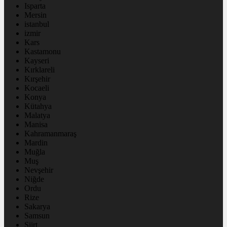
Isparta
Mersin
istanbul
izmir
Kars
Kastamonu
Kayseri
Kırklareli
Kırşehir
Kocaeli
Konya
Kütahya
Malatya
Manisa
Kahramanmaraş
Mardin
Muğla
Muş
Nevşehir
Niğde
Ordu
Rize
Sakarya
Samsun
Siirt