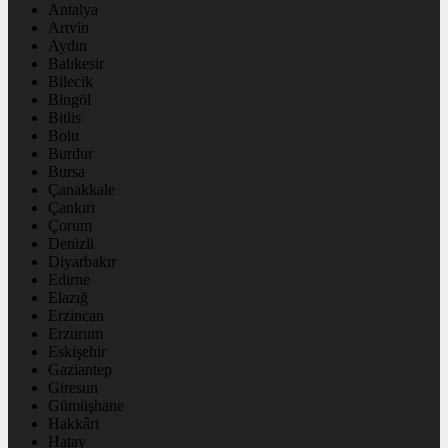
Antalya
Artvin
Aydın
Balıkesir
Bilecik
Bingöl
Bitlis
Bolu
Burdur
Bursa
Çanakkale
Çankırı
Çorum
Denizli
Diyarbakır
Edirne
Elazığ
Erzincan
Erzurum
Eskişehir
Gaziantep
Giresun
Gümüşhane
Hakkâri
Hatay