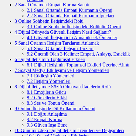
2
Sanal Ortamda Empati Kurma Sanatı
2.1
Sanal Ortamda Empati Kurmanın Önemi
2.2
Sanal Ortamda Empati Kurmanın İpuçları
3
Online Sohbetin İletişimdeki Rolü
3.1
Online Sohbetin İletişimdeki Rolünün Önemi
4
Dijital Dünyada Güvenli İletişim Nasıl Sağlanır?
4.1
Güvenli İletişim için Alınabilecek Önlemler
5
Sanal Ortamın İletişim Tarzlarını Anlamak
5.1
Sanal Ortamda İletişim Tarzları
5.2
Önemli Olan 3 Kelime: Empati, Anlayış, Esneklik
6
Dijital İletişimin Toplumsal Etkileri
6.1
Dijital İletişimin Toplumsal Etkileri Üzerine Alıntı
7
Sosyal Medya Etkileşimi ve İletişim Yöntemleri
7.1
Etkileşim Yöntemleri
7.2
İletişim Yöntemleri
8
Dijital İletişimde Sözlü Olmayan İfadelerin Rolü
8.1
Emojilerin Gücü
8.2
Görsellerin Etkisi
8.3
Ses ve Tonun Önemi
9
Online İletişimde Dil Kullanımın Önemi
9.1
Doğru Anlaşılma
9.2
Empati Kurma
9.3
Güven İnşa Etme
10
Günümüzdeki Dijital İletişim Trendleri ve Değişimleri
10.1
Sosyal Medya ve Etkileşim