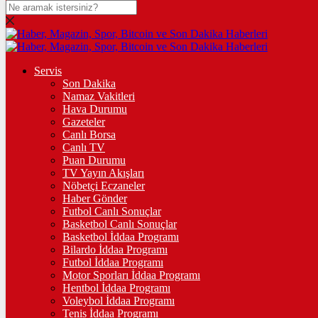
DOLAR
47,7436
$
% 0.18
EURO
Servis
Son Dakika
55,2510
€
% 0.32
Namaz Vakitleri
STERLİN
Hava Durumu
Gazeteler
64,4811
£
% 0.38
Canlı Borsa
Canlı TV
GRAM ALTIN
Puan Durumu
TV Yayın Akışları
6.660,55
%2,59
Nöbetçi Eczaneler
Haber Gönder
ÇEYREK ALTIN
Futbol Canlı Sonuçlar
Basketbol Canlı Sonuçlar
10.909,00
%2,60
Basketbol İddaa Programı
Bilardo İddaa Programı
TAM ALTIN
Futbol İddaa Programı
Motor Sporları İddaa Programı
43.450,00
%2,59
Hentbol İddaa Programı
Voleybol İddaa Programı
ONS
Tenis İddaa Programı