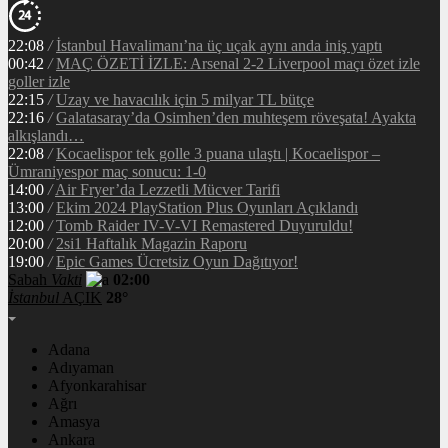
22:08
/
İstanbul Havalimanı’na üç uçak aynı anda iniş yaptı
00:42
/
MAÇ ÖZETİ İZLE: Arsenal 2-2 Liverpool maçı özet izle
goller izle
22:15
/
Uzay ve havacılık için 5 milyar TL bütçe
22:16
/
Galatasaray’da Osimhen’den muhteşem röveşata! Ayakta
alkışlandı…
22:08
/
Kocaelispor tek golle 3 puana ulaştı | Kocaelispor –
Ümraniyespor maç sonucu: 1-0
14:00
/
Air Fryer’da Lezzetli Mücver Tarifi
13:00
/
Ekim 2024 PlayStation Plus Oyunları Açıklandı
12:00
/
Tomb Raider IV-V-VI Remastered Duyuruldu!
20:00
/
2si1 Haftalık Magazin Raporu
19:00
/
Epic Games Ücretsiz Oyun Dağıtıyor!
Sabah
Vakti
02:00
İstanbul
AÇIK
28°
Adana
Adıyaman
Afyonkarahisar
Ağrı
Amasya
Ankara