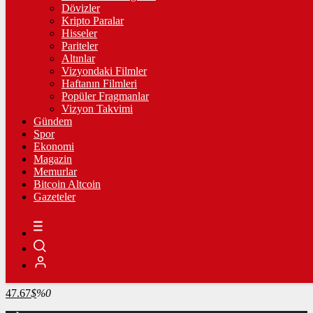
4.341,35
%2,39
Dövizler
Kripto Paralar
BİST100
Hisseler
Pariteler
13.779,39
%-0,14
Altınlar
Vizyondaki Filmler
BİTCOİN
Haftanın Filmleri
Popüler Fragmanlar
3100691
฿
%0.8
Vizyon Takvimi
Gündem
LİTECOİN
Spor
Ekonomi
2174.8
Ł
%-0.1
Magazin
Memurlar
ETHEREUM
Bitcoin Altcoin
Gazeteler
91464
Ξ
%0.6
RİPPLE
49.48
%-0.6
TETHER
47.67
$
%0