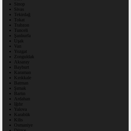
Sinop
Sivas
Tekirdağ
Tokat
Trabzon
Tunceli
Şanlıurfa
Uşak
Van
Yozgat
Zonguldak
Aksaray
Bayburt
Karaman
Kırıkkale
Batman
Şırnak
Bartın
Ardahan
Iğdır
Yalova
Karabük
Kilis
Osmaniye
Düzce