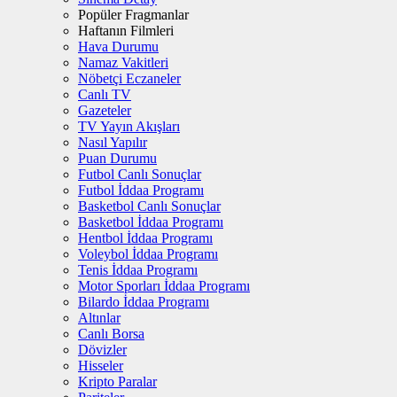
Popüler Fragmanlar
Haftanın Filmleri
Hava Durumu
Namaz Vakitleri
Nöbetçi Eczaneler
Canlı TV
Gazeteler
TV Yayın Akışları
Nasıl Yapılır
Puan Durumu
Futbol Canlı Sonuçlar
Futbol İddaa Programı
Basketbol Canlı Sonuçlar
Basketbol İddaa Programı
Hentbol İddaa Programı
Voleybol İddaa Programı
Tenis İddaa Programı
Motor Sporları İddaa Programı
Bilardo İddaa Programı
Altınlar
Canlı Borsa
Dövizler
Hisseler
Kripto Paralar