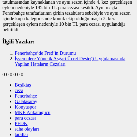
tutulmasından kaynaklanan ve aynı sezon içinde 4. kez gerçekleşen
eylem nedeniyle 195 bin TL para cezası kesildi. Aynı maçta
Fenerbahçe taraftarlarının çirkin tezahüratı sebebiyle ve aynı sezon
içinde kupa kategorisinde konuk ekip olduğu maçta 2. kez
gerçekleşen eylem nedeniyle 10 bin TL para cezası uygulandığı
belirtildi.
İlgili Yazılar:
Fenerbahçe’de Fred’in Durumu
İşverenlere Yönelik Asgari Ücret Desteği Uygulamasında
Yapılan Hataların Cezaları
0
0
0
0
0
0
Beşiktaş
ceza
Fenerbahçe
Galatasaray
Konyaspor
MKE Ankaragücü
para cezası
PFDK
saha olayları
taraftar