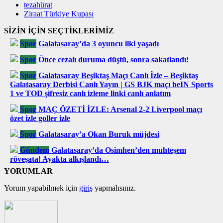
tezahürat
Ziraat Türkiye Kupası
SİZİN İÇİN SEÇTİKLERİMİZ
Spor
Galatasaray’da 3 oyuncu ilki yaşadı
Spor
Önce cezalı duruma düştü, sonra sakatlandı!
Spor
Galatasaray Beşiktaş Maçı Canlı İzle – Beşiktaş
Galatasaray Derbisi Canlı Yayın | GS BJK maçı beIN Sports
1 ve TOD şifresiz canlı izleme linki canlı anlatım
Spor
MAÇ ÖZETİ İZLE: Arsenal 2-2 Liverpool maçı
özet izle goller izle
Spor
Galatasaray’a Okan Buruk müjdesi
Gündem
Galatasaray’da Osimhen’den muhteşem
röveşata! Ayakta alkışlandı…
YORUMLAR
Yorum yapabilmek için
giriş
yapmalısınız.