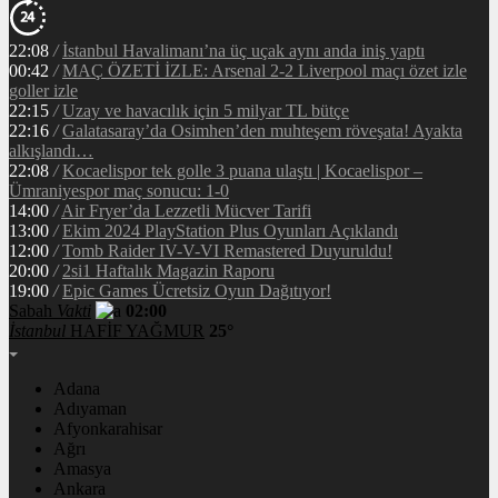
22:08
/
İstanbul Havalimanı’na üç uçak aynı anda iniş yaptı
00:42
/
MAÇ ÖZETİ İZLE: Arsenal 2-2 Liverpool maçı özet izle
goller izle
22:15
/
Uzay ve havacılık için 5 milyar TL bütçe
22:16
/
Galatasaray’da Osimhen’den muhteşem röveşata! Ayakta
alkışlandı…
22:08
/
Kocaelispor tek golle 3 puana ulaştı | Kocaelispor –
Ümraniyespor maç sonucu: 1-0
14:00
/
Air Fryer’da Lezzetli Mücver Tarifi
13:00
/
Ekim 2024 PlayStation Plus Oyunları Açıklandı
12:00
/
Tomb Raider IV-V-VI Remastered Duyuruldu!
20:00
/
2si1 Haftalık Magazin Raporu
19:00
/
Epic Games Ücretsiz Oyun Dağıtıyor!
Sabah
Vakti
02:00
İstanbul
HAFİF YAĞMUR
25°
Adana
Adıyaman
Afyonkarahisar
Ağrı
Amasya
Ankara