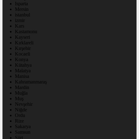
Isparta
Mersin
istanbul
izmir
Kars
Kastamonu
Kayseri
Kırklareli
Kırşehir
Kocaeli
Konya
Kütahya
Malatya
Manisa
Kahramanmaraş
Mardin
Muğla
Muş
Nevşehir
Niğde
Ordu
Rize
Sakarya
Samsun
Siirt