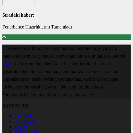
Sıradaki haber:
Fenerbahçe Hazırlıklarını Tamamladı
Türkiye'den ve Dünya’dan son dakika haberler, köşe yazıları,
magazinden siyasete, spordan seyahate bütün konuların tek adresi
Haber
platformunda; Alem.Gen.Tr haber içerikleri kaynak
gösterilmeden alıntı yapılamaz, kanuna aykırı ve izinsiz olarak
kopyalanamaz, başka yerde yayınlanamaz. Aykırı işlem yapan
kişi/kişiler için yasal başvuru hakkı saklı tutulmaktadır.
Alem.Gen.Tr'i tercih ettiğiniz için teşekkür ederiz.
SAYFALAR
Üye Girişi
Üye Kaydı
Künye
Hakkımızda