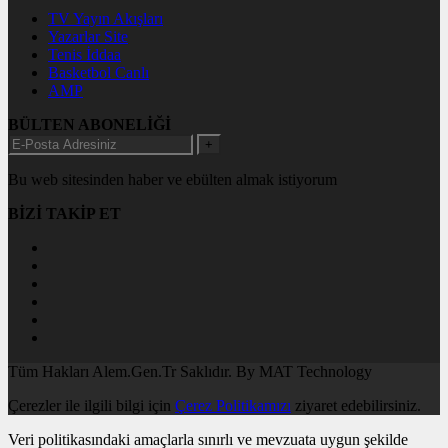
TV Yayın Akışları
Yazarlar Site
Tenis İddaa
Basketbol Canlı
AMP
BÜLTEN ABONELİĞİ
+
Bu web sitesinden haber ve ebülten almak istiyorum
BİZİ TAKİP ET
Tüm Hakları Alem.Gen.Tr Saklıdır. By MAT Technology
Çerezler ile ilgili bilgi için
Çerez Politikamızı
ziyaret edebilirsiniz.
Veri politikasındaki amaçlarla sınırlı ve mevzuata uygun şekilde