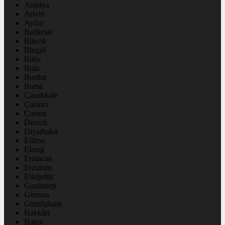
Antalya
Artvin
Aydın
Balıkesir
Bilecik
Bingöl
Bitlis
Bolu
Burdur
Bursa
Çanakkale
Çankırı
Çorum
Denizli
Diyarbakır
Edirne
Elazığ
Erzincan
Erzurum
Eskişehir
Gaziantep
Giresun
Gümüşhane
Hakkâri
Hatay