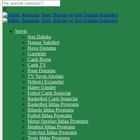
DOLAR
47,7436
$
% 0.18
EURO
Servis
Son Dakika
55,2510
€
% 0.32
Namaz Vakitleri
STERLİN
Hava Durumu
Gazeteler
64,4811
£
% 0.38
Canlı Borsa
Canlı TV
GRAM ALTIN
Puan Durumu
TV Yayın Akışları
6.660,55
%2,59
Nöbetçi Eczaneler
Haber Gönder
ÇEYREK ALTIN
Futbol Canlı Sonuçlar
Basketbol Canlı Sonuçlar
10.903,00
%2,54
Basketbol İddaa Programı
Bilardo İddaa Programı
TAM ALTIN
Futbol İddaa Programı
Motor Sporları İddaa Programı
43.427,00
%2,54
Hentbol İddaa Programı
Voleybol İddaa Programı
ONS
Tenis İddaa Programı