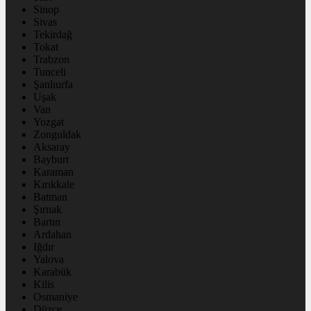
Sinop
Sivas
Tekirdağ
Tokat
Trabzon
Tunceli
Şanlıurfa
Uşak
Van
Yozgat
Zonguldak
Aksaray
Bayburt
Karaman
Kırıkkale
Batman
Şırnak
Bartın
Ardahan
Iğdır
Yalova
Karabük
Kilis
Osmaniye
Düzce