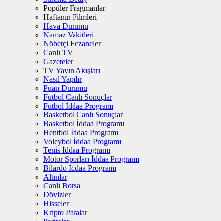
Popüler Fragmanlar
Haftanın Filmleri
Hava Durumu
Namaz Vakitleri
Nöbetçi Eczaneler
Canlı TV
Gazeteler
TV Yayın Akışları
Nasıl Yapılır
Puan Durumu
Futbol Canlı Sonuçlar
Futbol İddaa Programı
Basketbol Canlı Sonuçlar
Basketbol İddaa Programı
Hentbol İddaa Programı
Voleybol İddaa Programı
Tenis İddaa Programı
Motor Sporları İddaa Programı
Bilardo İddaa Programı
Altınlar
Canlı Borsa
Dövizler
Hisseler
Kripto Paralar