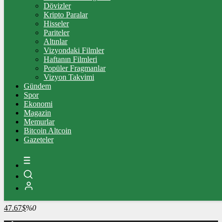
4.341,35
%2,39
Dövizler
Kripto Paralar
BİST100
Hisseler
Pariteler
13.779,39
%-0,14
Altınlar
Vizyondaki Filmler
BİTCOİN
Haftanın Filmleri
Popüler Fragmanlar
3104032
฿
%0
Vizyon Takvimi
Gündem
LİTECOİN
Spor
Ekonomi
2204.69
Ł
%1.4
Magazin
Memurlar
ETHEREUM
Bitcoin Altcoin
Gazeteler
91706
Ξ
%-0.2
RİPPLE
49.56
%0
TETHER
47.67
$
%0