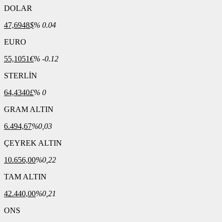
DOLAR
47,6948
$
% 0.04
EURO
55,1051
€
% -0.12
STERLİN
64,4340
£
% 0
GRAM ALTIN
6.494,67
%0,03
ÇEYREK ALTIN
10.656,00
%0,22
TAM ALTIN
42.440,00
%0,21
ONS