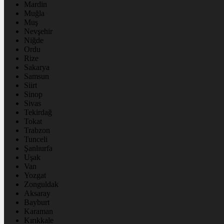
Mardin
Muğla
Muş
Nevşehir
Niğde
Ordu
Rize
Sakarya
Samsun
Siirt
Sinop
Sivas
Tekirdağ
Tokat
Trabzon
Tunceli
Şanlıurfa
Uşak
Van
Yozgat
Zonguldak
Aksaray
Bayburt
Karaman
Kırıkkale