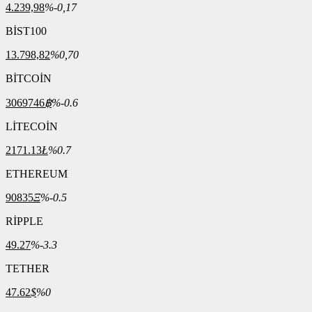
4.239,98
%-0,17
BİST100
13.798,82
%0,70
BİTCOİN
3069746
฿
%-0.6
LİTECOİN
2171.13
Ł
%0.7
ETHEREUM
90835
Ξ
%-0.5
RİPPLE
49.27
%-3.3
TETHER
47.62
$
%0