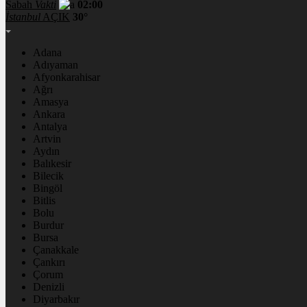
Sabah
Vakti
02:00
İstanbul
AÇIK
30°
Adana
Adıyaman
Afyonkarahisar
Ağrı
Amasya
Ankara
Antalya
Artvin
Aydın
Balıkesir
Bilecik
Bingöl
Bitlis
Bolu
Burdur
Bursa
Çanakkale
Çankırı
Çorum
Denizli
Diyarbakır