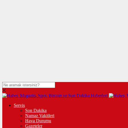
Servis
Son Dakika
Namaz Vakitleri
Hava Durumu
Gazeteler