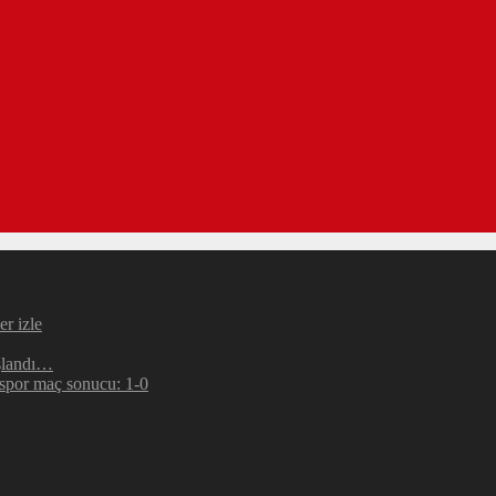
r izle
şlandı…
espor maç sonucu: 1-0