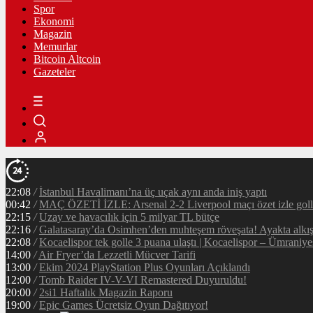
Spor
Ekonomi
Magazin
Memurlar
Bitcoin Altcoin
Gazeteler
22:08
/
İstanbul Havalimanı’na üç uçak aynı anda iniş yaptı
00:42
/
MAÇ ÖZETİ İZLE: Arsenal 2-2 Liverpool maçı özet izle golle
22:15
/
Uzay ve havacılık için 5 milyar TL bütçe
22:16
/
Galatasaray’da Osimhen’den muhteşem röveşata! Ayakta alkı
22:08
/
Kocaelispor tek golle 3 puana ulaştı | Kocaelispor – Ümraniy
14:00
/
Air Fryer’da Lezzetli Mücver Tarifi
13:00
/
Ekim 2024 PlayStation Plus Oyunları Açıklandı
12:00
/
Tomb Raider IV-V-VI Remastered Duyuruldu!
20:00
/
2si1 Haftalık Magazin Raporu
19:00
/
Epic Games Ücretsiz Oyun Dağıtıyor!