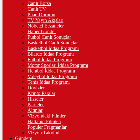
Canlı Borsa
Canlı TV
Puan Durumu
TV Yayın Akışları
Nöbetçi Eczaneler
Haber Gönder
Futbol Canlı Sonuçlar
Basketbol Canlı Sonuçlar
Basketbol İddaa Programı
Bilardo İddaa Programı
Futbol İddaa Programı
Motor Sporları İddaa Programı
Hentbol İddaa Programı
Voleybol İddaa Programı
Tenis İddaa Programı
Dövizler
Kripto Paralar
Hisseler
Pariteler
Altınlar
Vizyondaki Filmler
Haftanın Filmleri
Popüler Fragmanlar
Vizyon Takvimi
Gündem