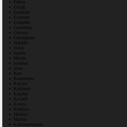
Edirne
Elazığ
Erzincan
Erzurum
Eskişehir
Gaziantep
Giresun
Gümüşhane
Hakkâri
Hatay
Isparta
Mersin
istanbul
izmir
Kars
Kastamonu
Kayseri
Kırklareli
Kırşehir
Kocaeli
Konya
Kütahya
Malatya
Manisa
Kahramanmaraş