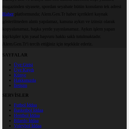
magazinden siyasete, spordan seyahate bütün konuların tek adresi
Haber
platformunda; Alem.Gen.Tr haber içerikleri kaynak
gösterilmeden alıntı yapılamaz, kanuna aykırı ve izinsiz olarak
kopyalanamaz, başka yerde yayınlanamaz. Aykırı işlem yapan
kişi/kişiler için yasal başvuru hakkı saklı tutulmaktadır.
Alem.Gen.Tr'i tercih ettiğiniz için teşekkür ederiz.
SAYFALAR
Üye Girişi
Üye Kaydı
Künye
Hakkımızda
İletişim
SERVİSLER
Futbol İddaa
Basketbol İddaa
Hentbol İddaa
Bilardo İddaa
Voleybol İddaa