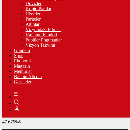
4.341,35
%2,39
Dövizler
Kripto Paralar
BİST100
Hisseler
Pariteler
13.779,39
%-0,14
Altınlar
Vizyondaki Filmler
BİTCOİN
Haftanın Filmleri
Popüler Fragmanlar
3103831
฿
%0.3
Vizyon Takvimi
Gündem
LİTECOİN
Spor
Ekonomi
2183.16
Ł
%0.3
Magazin
Memurlar
ETHEREUM
Bitcoin Altcoin
Gazeteler
91677
Ξ
%0.2
RİPPLE
49.78
%1
TETHER
47.67
$
%0