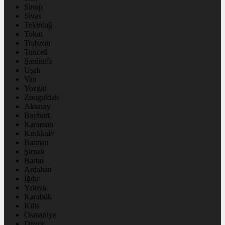
Sinop
Sivas
Tekirdağ
Tokat
Trabzon
Tunceli
Şanlıurfa
Uşak
Van
Yozgat
Zonguldak
Aksaray
Bayburt
Karaman
Kırıkkale
Batman
Şırnak
Bartın
Ardahan
Iğdır
Yalova
Karabük
Kilis
Osmaniye
Düzce