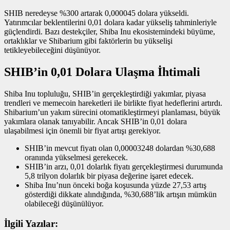
SHIB neredeyse %300 artarak 0,000045 dolara yükseldi.
Yatırımcılar beklentilerini 0,01 dolara kadar yükseliş tahminleriyle
güçlendirdi. Bazı destekçiler, Shiba Inu ekosistemindeki büyüme,
ortaklıklar ve Shibarium gibi faktörlerin bu yükselişi
tetikleyebileceğini düşünüyor.
SHIB’in 0,01 Dolara Ulaşma İhtimali
Shiba Inu topluluğu, SHIB’in gerçekleştirdiği yakımlar, piyasa
trendleri ve memecoin hareketleri ile birlikte fiyat hedeflerini artırdı.
Shibarium’un yakım sürecini otomatikleştirmeyi planlaması, büyük
yakımlara olanak tanıyabilir. Ancak SHIB’in 0,01 dolara
ulaşabilmesi için önemli bir fiyat artışı gerekiyor.
SHIB’in mevcut fiyatı olan 0,00003248 dolardan %30,688
oranında yükselmesi gerekecek.
SHIB’in arzı, 0,01 dolarlık fiyatı gerçekleştirmesi durumunda
5,8 trilyon dolarlık bir piyasa değerine işaret edecek.
Shiba Inu’nun önceki boğa koşusunda yüzde 27,53 artış
gösterdiği dikkate alındığında, %30,688’lik artışın mümkün
olabileceği düşünülüyor.
İlgili Yazılar: