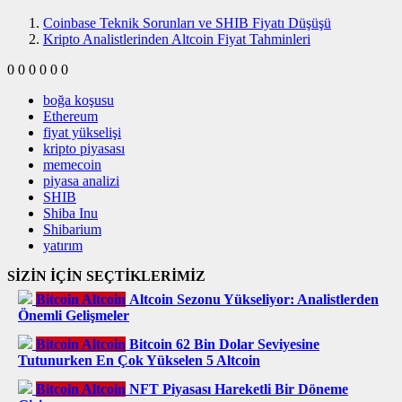
Coinbase Teknik Sorunları ve SHIB Fiyatı Düşüşü
Kripto Analistlerinden Altcoin Fiyat Tahminleri
0
0
0
0
0
0
boğa koşusu
Ethereum
fiyat yükselişi
kripto piyasası
memecoin
piyasa analizi
SHIB
Shiba Inu
Shibarium
yatırım
SİZİN İÇİN SEÇTİKLERİMİZ
Bitcoin Altcoin
Altcoin Sezonu Yükseliyor: Analistlerden
Önemli Gelişmeler
Bitcoin Altcoin
Bitcoin 62 Bin Dolar Seviyesine
Tutunurken En Çok Yükselen 5 Altcoin
Bitcoin Altcoin
NFT Piyasası Hareketli Bir Döneme