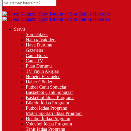
DOLAR
47,7436
$
% 0.18
EURO
Servis
Son Dakika
55,2510
€
% 0.32
Namaz Vakitleri
STERLİN
Hava Durumu
Gazeteler
64,4811
£
% 0.38
Canlı Borsa
Canlı TV
GRAM ALTIN
Puan Durumu
TV Yayın Akışları
6.660,55
%2,59
Nöbetçi Eczaneler
Haber Gönder
ÇEYREK ALTIN
Futbol Canlı Sonuçlar
Basketbol Canlı Sonuçlar
10.903,00
%2,54
Basketbol İddaa Programı
Bilardo İddaa Programı
TAM ALTIN
Futbol İddaa Programı
Motor Sporları İddaa Programı
43.427,00
%2,54
Hentbol İddaa Programı
Voleybol İddaa Programı
ONS
Tenis İddaa Programı