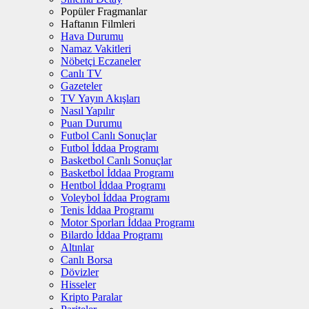
Popüler Fragmanlar
Haftanın Filmleri
Hava Durumu
Namaz Vakitleri
Nöbetçi Eczaneler
Canlı TV
Gazeteler
TV Yayın Akışları
Nasıl Yapılır
Puan Durumu
Futbol Canlı Sonuçlar
Futbol İddaa Programı
Basketbol Canlı Sonuçlar
Basketbol İddaa Programı
Hentbol İddaa Programı
Voleybol İddaa Programı
Tenis İddaa Programı
Motor Sporları İddaa Programı
Bilardo İddaa Programı
Altınlar
Canlı Borsa
Dövizler
Hisseler
Kripto Paralar