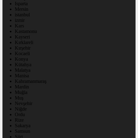
Isparta
Mersin
istanbul
izmir
Kars
Kastamonu
Kayseri
Kırklareli
Kırşehir
Kocaeli
Konya
Kütahya
Malatya
Manisa
Kahramanmaraş
Mardin
Muğla
Muş
Nevşehir
Niğde
Ordu
Rize
Sakarya
Samsun
Siirt