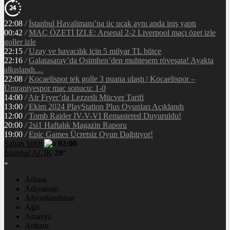
22:08
/
İstanbul Havalimanı’na üç uçak aynı anda iniş yaptı
00:42
/
MAÇ ÖZETİ İZLE: Arsenal 2-2 Liverpool maçı özet izle
goller izle
22:15
/
Uzay ve havacılık için 5 milyar TL bütçe
22:16
/
Galatasaray’da Osimhen’den muhteşem röveşata! Ayakta
alkışlandı…
22:08
/
Kocaelispor tek golle 3 puana ulaştı | Kocaelispor –
Ümraniyespor maç sonucu: 1-0
14:00
/
Air Fryer’da Lezzetli Mücver Tarifi
13:00
/
Ekim 2024 PlayStation Plus Oyunları Açıklandı
12:00
/
Tomb Raider IV-V-VI Remastered Duyuruldu!
20:00
/
2si1 Haftalık Magazin Raporu
19:00
/
Epic Games Ücretsiz Oyun Dağıtıyor!
Sabah
Vakti
02:00
İstanbul
AÇIK
29°
Adana
Adıyaman
Afyonkarahisar
Ağrı
Amasya
Ankara