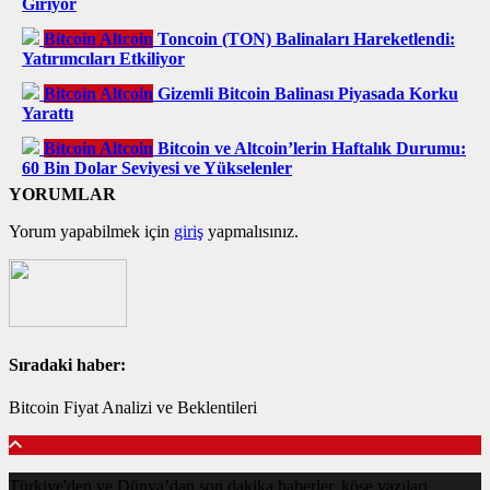
Giriyor
Bitcoin Altcoin
Toncoin (TON) Balinaları Hareketlendi:
Yatırımcıları Etkiliyor
Bitcoin Altcoin
Gizemli Bitcoin Balinası Piyasada Korku
Yarattı
Bitcoin Altcoin
Bitcoin ve Altcoin’lerin Haftalık Durumu:
60 Bin Dolar Seviyesi ve Yükselenler
YORUMLAR
Yorum yapabilmek için
giriş
yapmalısınız.
Sıradaki haber:
Bitcoin Fiyat Analizi ve Beklentileri
Türkiye'den ve Dünya’dan son dakika haberler, köşe yazıları,