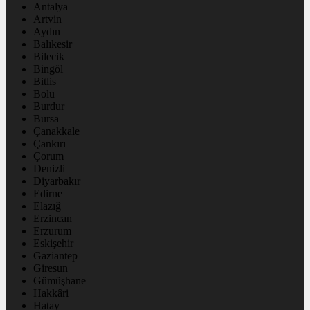
Antalya
Artvin
Aydın
Balıkesir
Bilecik
Bingöl
Bitlis
Bolu
Burdur
Bursa
Çanakkale
Çankırı
Çorum
Denizli
Diyarbakır
Edirne
Elazığ
Erzincan
Erzurum
Eskişehir
Gaziantep
Giresun
Gümüşhane
Hakkâri
Hatay