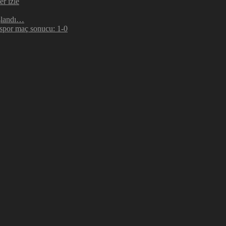
r izle
şlandı…
espor maç sonucu: 1-0