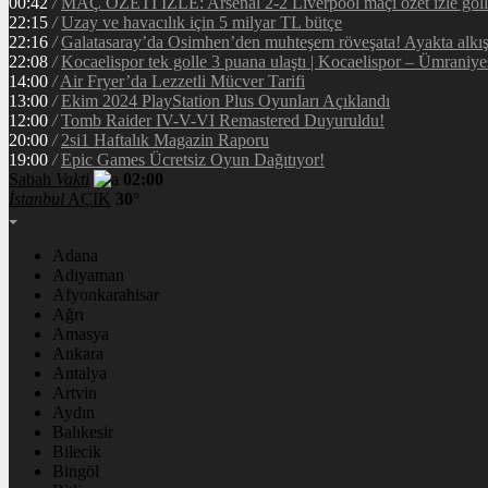
00:42
/
MAÇ ÖZETİ İZLE: Arsenal 2-2 Liverpool maçı özet izle golle
22:15
/
Uzay ve havacılık için 5 milyar TL bütçe
22:16
/
Galatasaray’da Osimhen’den muhteşem röveşata! Ayakta alkı
22:08
/
Kocaelispor tek golle 3 puana ulaştı | Kocaelispor – Ümraniy
14:00
/
Air Fryer’da Lezzetli Mücver Tarifi
13:00
/
Ekim 2024 PlayStation Plus Oyunları Açıklandı
12:00
/
Tomb Raider IV-V-VI Remastered Duyuruldu!
20:00
/
2si1 Haftalık Magazin Raporu
19:00
/
Epic Games Ücretsiz Oyun Dağıtıyor!
Sabah
Vakti
02:00
İstanbul
AÇIK
30°
Adana
Adıyaman
Afyonkarahisar
Ağrı
Amasya
Ankara
Antalya
Artvin
Aydın
Balıkesir
Bilecik
Bingöl