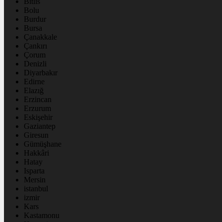
Bitlis
Bolu
Burdur
Bursa
Çanakkale
Çankırı
Çorum
Denizli
Diyarbakır
Edirne
Elazığ
Erzincan
Erzurum
Eskişehir
Gaziantep
Giresun
Gümüşhane
Hakkâri
Hatay
Isparta
Mersin
istanbul
izmir
Kars
Kastamonu