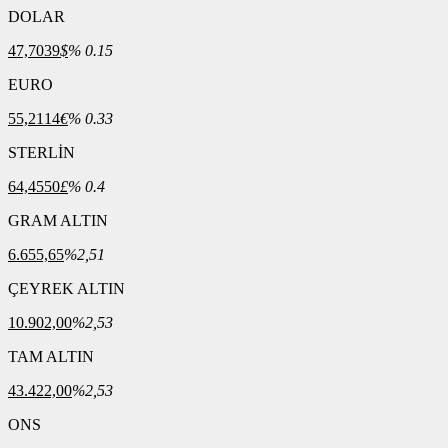
DOLAR
47,7039
$
% 0.15
EURO
55,2114
€
% 0.33
STERLİN
64,4550
£
% 0.4
GRAM ALTIN
6.655,65
%2,51
ÇEYREK ALTIN
10.902,00
%2,53
TAM ALTIN
43.422,00
%2,53
ONS