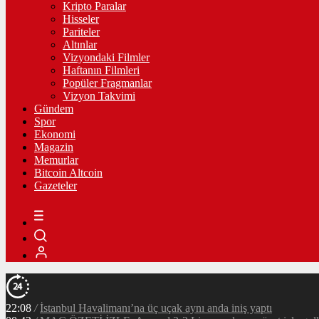
Kripto Paralar
Hisseler
Pariteler
Altınlar
Vizyondaki Filmler
Haftanın Filmleri
Popüler Fragmanlar
Vizyon Takvimi
Gündem
Spor
Ekonomi
Magazin
Memurlar
Bitcoin Altcoin
Gazeteler
22:08
/
İstanbul Havalimanı’na üç uçak aynı anda iniş yaptı