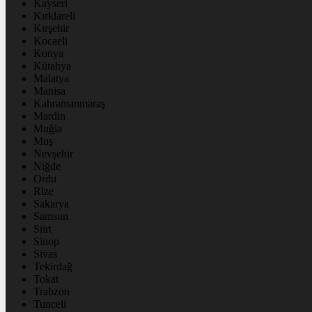
Kayseri
Kırklareli
Kırşehir
Kocaeli
Konya
Kütahya
Malatya
Manisa
Kahramanmaraş
Mardin
Muğla
Muş
Nevşehir
Niğde
Ordu
Rize
Sakarya
Samsun
Siirt
Sinop
Sivas
Tekirdağ
Tokat
Trabzon
Tunceli