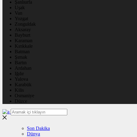
Şanlıurfa
Uşak
Van
Yozgat
Zonguldak
Aksaray
Bayburt
Karaman
Kırıkkale
Batman
Şırnak
Bartın
Ardahan
Iğdır
Yalova
Karabük
Kilis
Osmaniye
Düzce
Son Dakika
Dünya