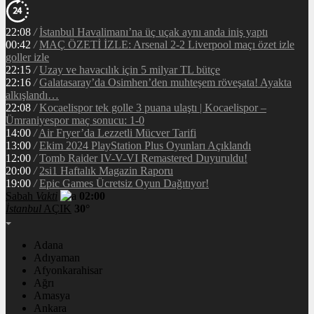
22:08
/
İstanbul Havalimanı’na üç uçak aynı anda iniş yaptı
00:42
/
MAÇ ÖZETİ İZLE: Arsenal 2-2 Liverpool maçı özet izle
goller izle
22:15
/
Uzay ve havacılık için 5 milyar TL bütçe
22:16
/
Galatasaray’da Osimhen’den muhteşem röveşata! Ayakta
alkışlandı…
22:08
/
Kocaelispor tek golle 3 puana ulaştı | Kocaelispor –
Ümraniyespor maç sonucu: 1-0
14:00
/
Air Fryer’da Lezzetli Mücver Tarifi
13:00
/
Ekim 2024 PlayStation Plus Oyunları Açıklandı
12:00
/
Tomb Raider IV-V-VI Remastered Duyuruldu!
20:00
/
2si1 Haftalık Magazin Raporu
19:00
/
Epic Games Ücretsiz Oyun Dağıtıyor!
Sabah
Vakti
02:00
İstanbul
AÇIK
30°
Adana
Adıyaman
Afyonkarahisar
Ağrı
Amasya
Ankara