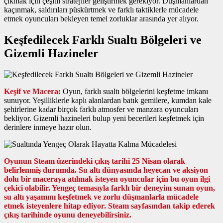
çıkmak için çeşitli stratejiler geliştirmek gerekiyor. Düşmanlardan
kaçınmak, saldırıları püskürtmek ve farklı taktiklerle mücadele
etmek oyuncuları bekleyen temel zorluklar arasında yer alıyor.
Keşfedilecek Farklı Sualtı Bölgeleri ve
Gizemli Hazineler
Keşif ve Macera:
Oyun, farklı sualtı bölgelerini keşfetme imkanı
sunuyor. Yeşilliklerle kaplı alanlardan batık gemilere, kumdan kale
şehirlerine kadar birçok farklı atmosfer ve manzara oyuncuları
bekliyor. Gizemli hazineleri bulup yeni becerileri keşfetmek için
derinlere inmeye hazır olun.
Oyunun Steam üzerindeki çıkış tarihi 25 Nisan olarak
belirlenmiş durumda. Su altı dünyasında heyecan ve aksiyon
dolu bir maceraya atılmak isteyen oyuncular için bu oyun ilgi
çekici olabilir. Yengeç temasıyla farklı bir deneyim sunan oyun,
su altı yaşamını keşfetmek ve zorlu düşmanlarla mücadele
etmek isteyenlere hitap ediyor. Steam sayfasından takip ederek
çıkış tarihinde oyunu deneyebilirsiniz.