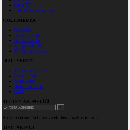
Canlı TV
Futbol Canlı Sonuçlar
MULTİMEDYA
Gazeteler
Hava Durumu
Haber Gönder
Namaz Vakitleri
TV Yayın Akışları
HIZLI SERVİS
TV Yayın Akışları
Yazarlar Site
Tenis İddaa
Basketbol Canlı
AMP
BÜLTEN ABONELİĞİ
+
Bu web sitesinden haber ve ebülten almak istiyorum
BİZİ TAKİP ET