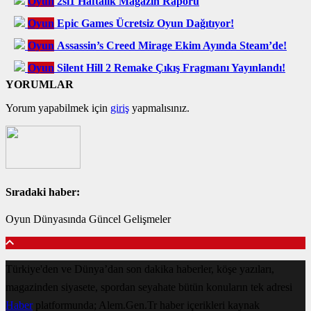
Oyun
2si1 Haftalık Magazin Raporu
Oyun
Epic Games Ücretsiz Oyun Dağıtıyor!
Oyun
Assassin’s Creed Mirage Ekim Ayında Steam’de!
Oyun
Silent Hill 2 Remake Çıkış Fragmanı Yayınlandı!
YORUMLAR
Yorum yapabilmek için
giriş
yapmalısınız.
Sıradaki haber:
Oyun Dünyasında Güncel Gelişmeler
Türkiye'den ve Dünya’dan son dakika haberler, köşe yazıları,
magazinden siyasete, spordan seyahate bütün konuların tek adresi
Haber
platformunda; Alem.Gen.Tr haber içerikleri kaynak