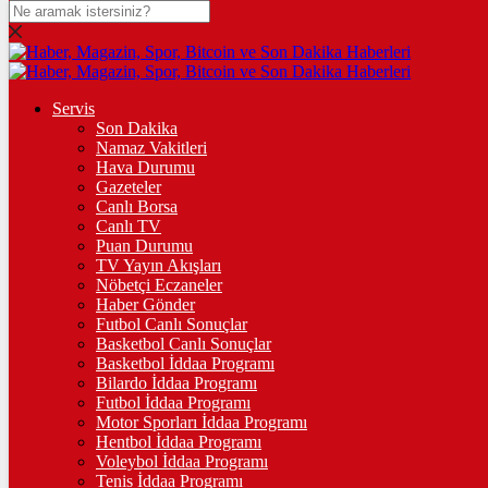
DOLAR
47,7038
$
% 0.15
EURO
Servis
Son Dakika
55,2170
€
% 0.35
Namaz Vakitleri
STERLİN
Hava Durumu
Gazeteler
64,4644
£
% 0.41
Canlı Borsa
Canlı TV
GRAM ALTIN
Puan Durumu
TV Yayın Akışları
6.660,00
%2,58
Nöbetçi Eczaneler
Haber Gönder
ÇEYREK ALTIN
Futbol Canlı Sonuçlar
Basketbol Canlı Sonuçlar
10.909,00
%2,60
Basketbol İddaa Programı
Bilardo İddaa Programı
TAM ALTIN
Futbol İddaa Programı
Motor Sporları İddaa Programı
43.449,00
%2,59
Hentbol İddaa Programı
Voleybol İddaa Programı
ONS
Tenis İddaa Programı