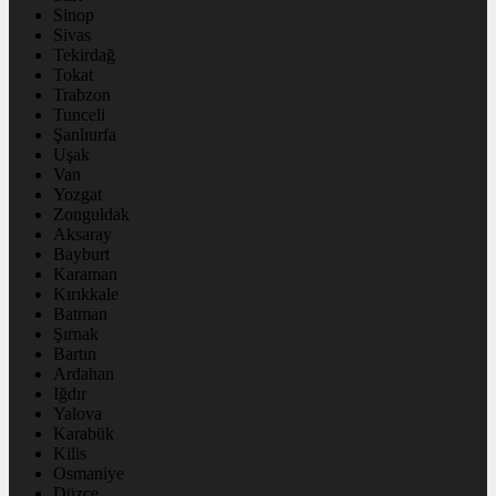
Sinop
Sivas
Tekirdağ
Tokat
Trabzon
Tunceli
Şanlıurfa
Uşak
Van
Yozgat
Zonguldak
Aksaray
Bayburt
Karaman
Kırıkkale
Batman
Şırnak
Bartın
Ardahan
Iğdır
Yalova
Karabük
Kilis
Osmaniye
Düzce