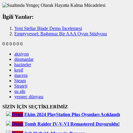
İlgili Yazılar:
Yeni Stellar Blade Demo İncelemesi
Emptyvessel: Bağımsız Bir AAA Oyun Stüdyosu
0
0
0
0
0
0
aksiyon
düşmanlar
hazineler
keşif
macera
Steam
Strateji
su altı
yengeç dünyası
SİZİN İÇİN SEÇTİKLERİMİZ
Oyun
Ekim 2024 PlayStation Plus Oyunları Açıklandı
Oyun
Tomb Raider IV-V-VI Remastered Duyuruldu!