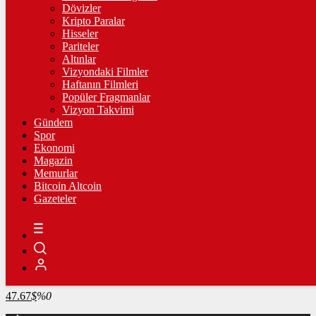
4.346,43
%2,51
Dövizler
Kripto Paralar
BİST100
Hisseler
Pariteler
13.779,39
%-0,14
Altınlar
Vizyondaki Filmler
BİTCOİN
Haftanın Filmleri
Popüler Fragmanlar
3098493
฿
%0.3
Vizyon Takvimi
Gündem
LİTECOİN
Spor
Ekonomi
2191.18
Ł
%0.7
Magazin
Memurlar
ETHEREUM
Bitcoin Altcoin
Gazeteler
91538
Ξ
%0.2
RİPPLE
49.06
%-1.9
TETHER
47.67
$
%0