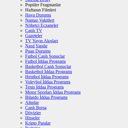
Popüler Fragmanlar
Haftanın Filmleri
Hava Durumu
Namaz Vakitleri
Nöbetçi Eczaneler
Canlı TV
Gazeteler
TV Yayın Akışları
Nasıl Yapılır
Puan Durumu
Futbol Canlı Sonuçlar
Futbol İddaa Programı
Basketbol Canlı Sonuçlar
Basketbol İddaa Programı
Hentbol İddaa Programı
Voleybol İddaa Programı
Tenis İddaa Programı
Motor Sporları İddaa Programı
Bilardo İddaa Programı
Altınlar
Canlı Borsa
Dövizler
Hisseler
Kripto Paralar