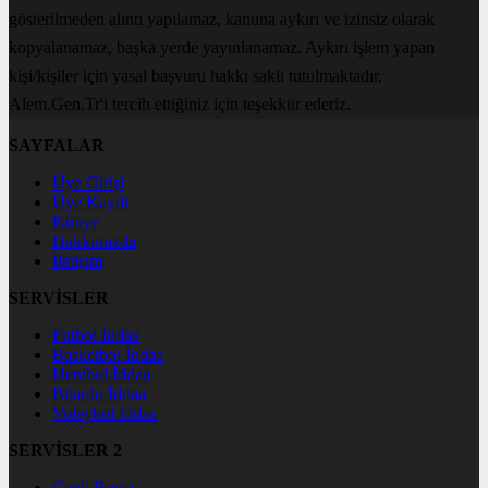
gösterilmeden alıntı yapılamaz, kanuna aykırı ve izinsiz olarak
kopyalanamaz, başka yerde yayınlanamaz. Aykırı işlem yapan
kişi/kişiler için yasal başvuru hakkı saklı tutulmaktadır.
Alem.Gen.Tr'i tercih ettiğiniz için teşekkür ederiz.
SAYFALAR
Üye Girişi
Üye Kaydı
Künye
Hakkımızda
İletişim
SERVİSLER
Futbol İddaa
Basketbol İddaa
Hentbol İddaa
Bilardo İddaa
Voleybol İddaa
SERVİSLER 2
Canlı Borsa