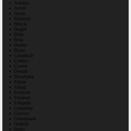
Antalya
Artvin
Aydın
Balıkesir
Bilecik
Bingöl
Bitlis
Bolu
Burdur
Bursa
Çanakkale
Çankırı
Çorum
Denizli
Diyarbakır
Edirne
Elazığ
Erzincan
Erzurum
Eskişehir
Gaziantep
Giresun
Gümüşhane
Hakkâri
Hatay