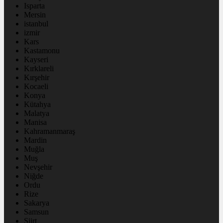
Isparta
Mersin
istanbul
izmir
Kars
Kastamonu
Kayseri
Kırklareli
Kırşehir
Kocaeli
Konya
Kütahya
Malatya
Manisa
Kahramanmaraş
Mardin
Muğla
Muş
Nevşehir
Niğde
Ordu
Rize
Sakarya
Samsun
Siirt