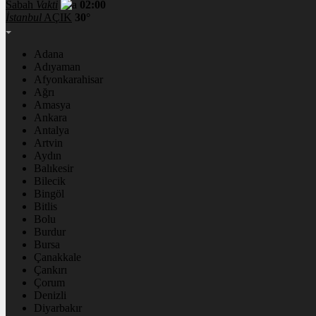
Sabah
Vakti
02:00
İstanbul
AÇIK
30°
Adana
Adıyaman
Afyonkarahisar
Ağrı
Amasya
Ankara
Antalya
Artvin
Aydın
Balıkesir
Bilecik
Bingöl
Bitlis
Bolu
Burdur
Bursa
Çanakkale
Çankırı
Çorum
Denizli
Diyarbakır