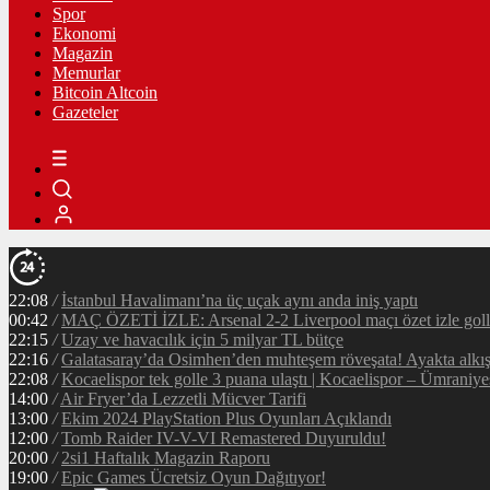
Spor
Ekonomi
Magazin
Memurlar
Bitcoin Altcoin
Gazeteler
22:08
/
İstanbul Havalimanı’na üç uçak aynı anda iniş yaptı
00:42
/
MAÇ ÖZETİ İZLE: Arsenal 2-2 Liverpool maçı özet izle golle
22:15
/
Uzay ve havacılık için 5 milyar TL bütçe
22:16
/
Galatasaray’da Osimhen’den muhteşem röveşata! Ayakta alkı
22:08
/
Kocaelispor tek golle 3 puana ulaştı | Kocaelispor – Ümraniy
14:00
/
Air Fryer’da Lezzetli Mücver Tarifi
13:00
/
Ekim 2024 PlayStation Plus Oyunları Açıklandı
12:00
/
Tomb Raider IV-V-VI Remastered Duyuruldu!
20:00
/
2si1 Haftalık Magazin Raporu
19:00
/
Epic Games Ücretsiz Oyun Dağıtıyor!