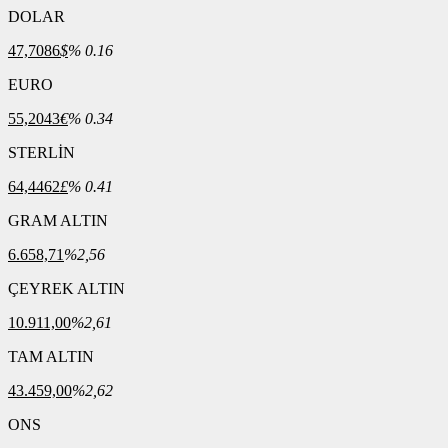
DOLAR
47,7086
$
% 0.16
EURO
55,2043
€
% 0.34
STERLİN
64,4462
£
% 0.41
GRAM ALTIN
6.658,71
%2,56
ÇEYREK ALTIN
10.911,00
%2,61
TAM ALTIN
43.459,00
%2,62
ONS