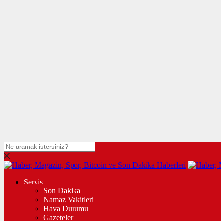
Servis
Son Dakika
Namaz Vakitleri
Hava Durumu
Gazeteler