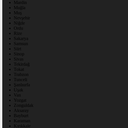
Mardin
Muğla
Muş
Nevşehir
Niğde
Ordu
Rize
Sakarya
Samsun
Siirt
Sinop
Sivas
Tekirdağ
Tokat
Trabzon
Tunceli
Şanlıurfa
Uşak
Van
Yozgat
Zonguldak
Aksaray
Bayburt
Karaman
Kırıkkale