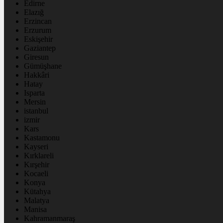
Edirne
Elazığ
Erzincan
Erzurum
Eskişehir
Gaziantep
Giresun
Gümüşhane
Hakkâri
Hatay
Isparta
Mersin
istanbul
izmir
Kars
Kastamonu
Kayseri
Kırklareli
Kırşehir
Kocaeli
Konya
Kütahya
Malatya
Manisa
Kahramanmaraş