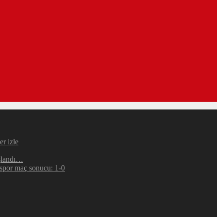
r izle
şlandı…
espor maç sonucu: 1-0