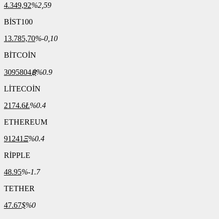
4.349,92
%2,59
BİST100
13.785,70
%-0,10
BİTCOİN
3095804
฿
%0.9
LİTECOİN
2174.6
Ł
%0.4
ETHEREUM
91241
Ξ
%0.4
RİPPLE
48.95
%-1.7
TETHER
47.67
$
%0