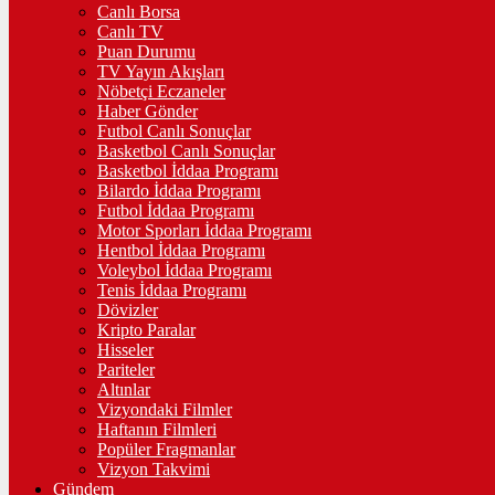
Canlı Borsa
Canlı TV
Puan Durumu
TV Yayın Akışları
Nöbetçi Eczaneler
Haber Gönder
Futbol Canlı Sonuçlar
Basketbol Canlı Sonuçlar
Basketbol İddaa Programı
Bilardo İddaa Programı
Futbol İddaa Programı
Motor Sporları İddaa Programı
Hentbol İddaa Programı
Voleybol İddaa Programı
Tenis İddaa Programı
Dövizler
Kripto Paralar
Hisseler
Pariteler
Altınlar
Vizyondaki Filmler
Haftanın Filmleri
Popüler Fragmanlar
Vizyon Takvimi
Gündem