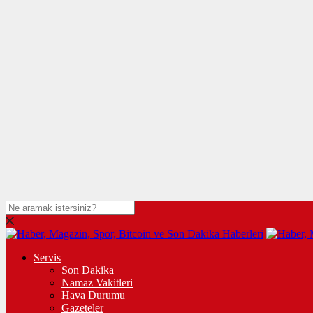
Servis
Son Dakika
Namaz Vakitleri
Hava Durumu
Gazeteler