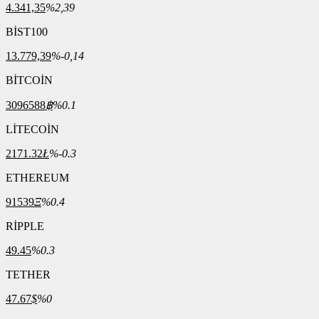
4.341,35
%2,39
BİST100
13.779,39
%-0,14
BİTCOİN
3096588
฿
%0.1
LİTECOİN
2171.32
Ł
%-0.3
ETHEREUM
91539
Ξ
%0.4
RİPPLE
49.45
%0.3
TETHER
47.67
$
%0