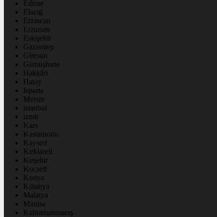
Edirne
Elazığ
Erzincan
Erzurum
Eskişehir
Gaziantep
Giresun
Gümüşhane
Hakkâri
Hatay
Isparta
Mersin
istanbul
izmir
Kars
Kastamonu
Kayseri
Kırklareli
Kırşehir
Kocaeli
Konya
Kütahya
Malatya
Manisa
Kahramanmaraş