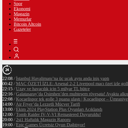
Spor
Ekonomi
Magazin
Memurlar
Bitcoin Altcoin
Gazeteler
22:08
/
İstanbul Havalimanı’na üç uçak aynı anda iniş yaptı
00:42
/
MAÇ ÖZETİ İZLE: Arsenal 2-2 Liverpool maçı özet izle golle
22:15
/
Uzay ve havacılık için 5 milyar TL bütçe
22:16
/
Galatasaray’da Osimhen’den muhteşem röveşata! Ayakta alkı
22:08
/
Kocaelispor tek golle 3 puana ulaştı | Kocaelispor – Ümraniy
14:00
/
Air Fryer’da Lezzetli Mücver Tarifi
13:00
/
Ekim 2024 PlayStation Plus Oyunları Açıklandı
12:00
/
Tomb Raider IV-V-VI Remastered Duyuruldu!
20:00
/
2si1 Haftalık Magazin Raporu
19:00
/
Epic Games Ücretsiz Oyun Dağıtıyor!