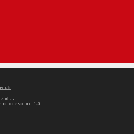
r izle
şlandı…
espor maç sonucu: 1-0