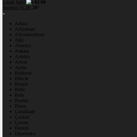
Sabah
Vakti
02:00
İstanbul
AÇIK
28°
Adana
Adıyaman
Afyonkarahisar
Ağrı
Amasya
Ankara
Antalya
Artvin
Aydın
Balıkesir
Bilecik
Bingöl
Bitlis
Bolu
Burdur
Bursa
Çanakkale
Çankırı
Çorum
Denizli
Diyarbakır