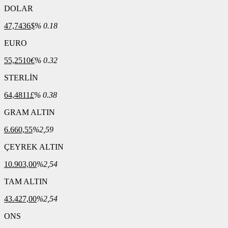
DOLAR
47,7436
$
% 0.18
EURO
55,2510
€
% 0.32
STERLİN
64,4811
£
% 0.38
GRAM ALTIN
6.660,55
%2,59
ÇEYREK ALTIN
10.903,00
%2,54
TAM ALTIN
43.427,00
%2,54
ONS