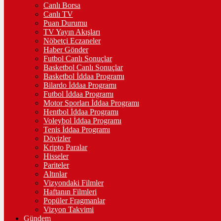
Canlı Borsa
Canlı TV
Puan Durumu
TV Yayın Akışları
Nöbetçi Eczaneler
Haber Gönder
Futbol Canlı Sonuçlar
Basketbol Canlı Sonuçlar
Basketbol İddaa Programı
Bilardo İddaa Programı
Futbol İddaa Programı
Motor Sporları İddaa Programı
Hentbol İddaa Programı
Voleybol İddaa Programı
Tenis İddaa Programı
Dövizler
Kripto Paralar
Hisseler
Pariteler
Altınlar
Vizyondaki Filmler
Haftanın Filmleri
Popüler Fragmanlar
Vizyon Takvimi
Gündem