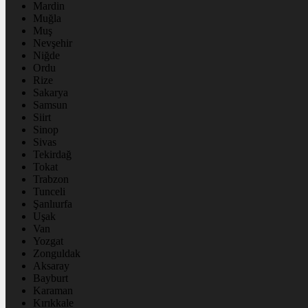
Mardin
Muğla
Muş
Nevşehir
Niğde
Ordu
Rize
Sakarya
Samsun
Siirt
Sinop
Sivas
Tekirdağ
Tokat
Trabzon
Tunceli
Şanlıurfa
Uşak
Van
Yozgat
Zonguldak
Aksaray
Bayburt
Karaman
Kırıkkale