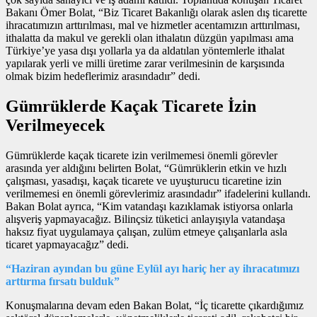
Bakanı Ömer Bolat, “Biz Ticaret Bakanlığı olarak aslen dış ticarette
ihracatımızın arttırılması, mal ve hizmetler acentamızın arttırılması,
ithalatta da makul ve gerekli olan ithalatın düzgün yapılması ama
Türkiye’ye yasa dışı yollarla ya da aldatılan yöntemlerle ithalat
yapılarak yerli ve milli üretime zarar verilmesinin de karşısında
olmak bizim hedeflerimiz arasındadır” dedi.
Gümrüklerde Kaçak Ticarete İzin
Verilmeyecek
Gümrüklerde kaçak ticarete izin verilmemesi önemli görevler
arasında yer aldığını belirten Bolat, “Gümrüklerin etkin ve hızlı
çalışması, yasadışı, kaçak ticarete ve uyuşturucu ticaretine izin
verilmemesi en önemli görevlerimiz arasındadır” ifadelerini kullandı.
Bakan Bolat ayrıca, “Kim vatandaşı kazıklamak istiyorsa onlarla
alışveriş yapmayacağız. Bilinçsiz tüketici anlayışıyla vatandaşa
haksız fiyat uygulamaya çalışan, zulüm etmeye çalışanlarla asla
ticaret yapmayacağız” dedi.
“Haziran ayından bu güne Eylül ayı hariç her ay ihracatımızı
arttırma fırsatı bulduk”
Konuşmalarına devam eden Bakan Bolat, “İç ticarette çıkardığımız