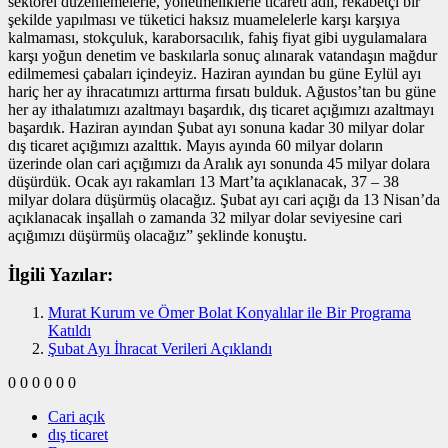
sektörel düzenlemelerle, yönetmeliklerle ticareti adil, rekabetçi bir
şekilde yapılması ve tüketici haksız muamelelerle karşı karşıya
kalmaması, stokçuluk, karaborsacılık, fahiş fiyat gibi uygulamalara
karşı yoğun denetim ve baskılarla sonuç alınarak vatandaşın mağdur
edilmemesi çabaları içindeyiz. Haziran ayından bu güne Eylül ayı
hariç her ay ihracatımızı arttırma fırsatı bulduk. Ağustos’tan bu güne
her ay ithalatımızı azaltmayı başardık, dış ticaret açığımızı azaltmayı
başardık. Haziran ayından Şubat ayı sonuna kadar 30 milyar dolar
dış ticaret açığımızı azalttık. Mayıs ayında 60 milyar doların
üzerinde olan cari açığımızı da Aralık ayı sonunda 45 milyar dolara
düşürdük. Ocak ayı rakamları 13 Mart’ta açıklanacak, 37 – 38
milyar dolara düşürmüş olacağız. Şubat ayı cari açığı da 13 Nisan’da
açıklanacak inşallah o zamanda 32 milyar dolar seviyesine cari
açığımızı düşürmüş olacağız” şeklinde konuştu.
İlgili Yazılar:
Murat Kurum ve Ömer Bolat Konyalılar ile Bir Programa
Katıldı
Şubat Ayı İhracat Verileri Açıklandı
0
0
0
0
0
0
Cari açık
dış ticaret