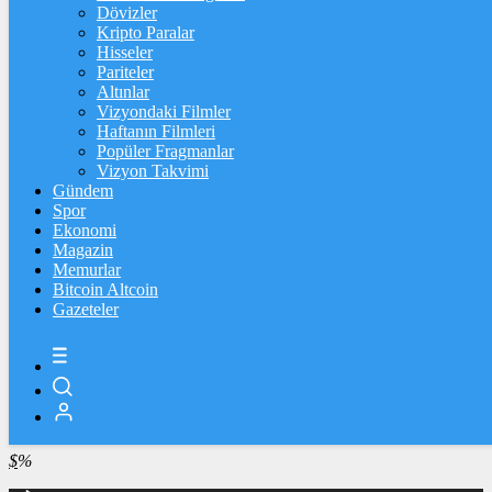
4.273,33
%0,61
Dövizler
Kripto Paralar
BİST100
Hisseler
Pariteler
13.762,85
%0,44
Altınlar
Vizyondaki Filmler
BİTCOİN
Haftanın Filmleri
Popüler Fragmanlar
฿
%
Vizyon Takvimi
Gündem
LİTECOİN
Spor
Ekonomi
Ł
%
Magazin
Memurlar
ETHEREUM
Bitcoin Altcoin
Gazeteler
Ξ
%
RİPPLE
%
TETHER
$
%