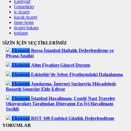
Esenyurt
Gümrükler
iç ticaret
kaçak ticaret
ömer bolat
ticaret bakanı
toplantı
SİZİN İÇİN SEÇTİKLERİMİZ
Ekonomi
Borsa İstanbul Haftalık Değerlendirme ve
Piyasa Analizi
Ekonomi
Altın Fiyatları Güncel Durum
Ekonomi
Eskişehir’de Sebze Fiyatlarındaki Dalgalanma
Ekonomi
Jandarma, İnternet Suçlarıyla Mücadelede
Başarılı Sonuçlar Elde Ediyor
Ekonomi
İstanbul Havalimanı, Condé Nast Traveler
Okuyucuları Tarafından Dünyanın En İyi Havalimanı
Seçildi
Ekonomi
BIST 100 Endeksi Günlük Değerlendirme
YORUMLAR