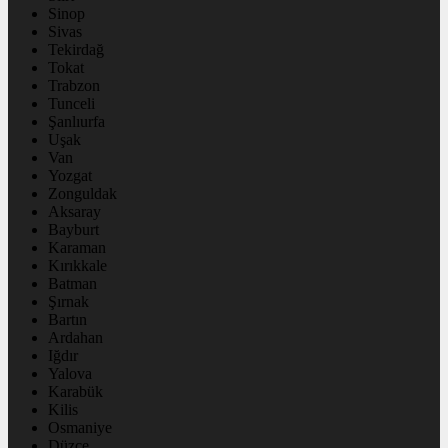
Sinop
Sivas
Tekirdağ
Tokat
Trabzon
Tunceli
Şanlıurfa
Uşak
Van
Yozgat
Zonguldak
Aksaray
Bayburt
Karaman
Kırıkkale
Batman
Şırnak
Bartın
Ardahan
Iğdır
Yalova
Karabük
Kilis
Osmaniye
Düzce