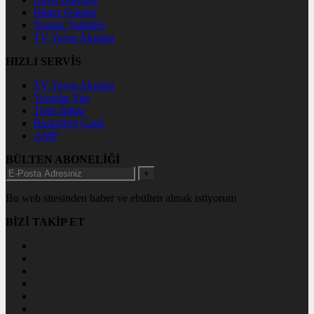
Haber Gönder
Namaz Vakitleri
TV Yayın Akışları
HIZLI SERVİS
TV Yayın Akışları
Yazarlar Site
Tenis İddaa
Basketbol Canlı
AMP
BÜLTEN ABONELİĞİ
+
Bu web sitesinden haber ve ebülten almak istiyorum
BİZİ TAKİP ET