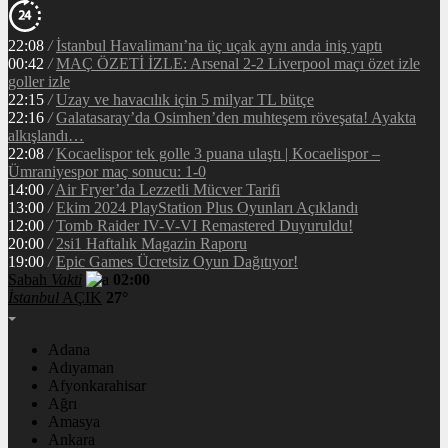
22:08
/
İstanbul Havalimanı’na üç uçak aynı anda iniş yaptı
00:42
/
MAÇ ÖZETİ İZLE: Arsenal 2-2 Liverpool maçı özet izle
goller izle
22:15
/
Uzay ve havacılık için 5 milyar TL bütçe
22:16
/
Galatasaray’da Osimhen’den muhteşem röveşata! Ayakta
alkışlandı…
22:08
/
Kocaelispor tek golle 3 puana ulaştı | Kocaelispor –
Ümraniyespor maç sonucu: 1-0
14:00
/
Air Fryer’da Lezzetli Mücver Tarifi
13:00
/
Ekim 2024 PlayStation Plus Oyunları Açıklandı
12:00
/
Tomb Raider IV-V-VI Remastered Duyuruldu!
20:00
/
2si1 Haftalık Magazin Raporu
19:00
/
Epic Games Ücretsiz Oyun Dağıtıyor!
Sabah
Vakti
02:00
İstanbul
AÇIK
27°
Adana
Adıyaman
Afyonkarahisar
Ağrı
Amasya
Ankara