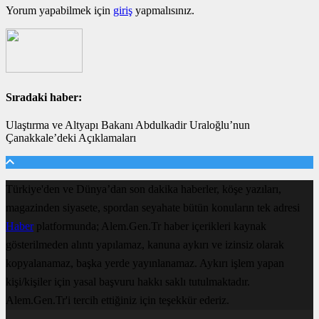
Yorum yapabilmek için
giriş
yapmalısınız.
Sıradaki haber:
Ulaştırma ve Altyapı Bakanı Abdulkadir Uraloğlu’nun
Çanakkale’deki Açıklamaları
Türkiye'den ve Dünya’dan son dakika haberler, köşe yazıları,
magazinden siyasete, spordan seyahate bütün konuların tek adresi
Haber
platformunda; Alem.Gen.Tr haber içerikleri kaynak
gösterilmeden alıntı yapılamaz, kanuna aykırı ve izinsiz olarak
kopyalanamaz, başka yerde yayınlanamaz. Aykırı işlem yapan
kişi/kişiler için yasal başvuru hakkı saklı tutulmaktadır.
Alem.Gen.Tr'i tercih ettiğiniz için teşekkür ederiz.