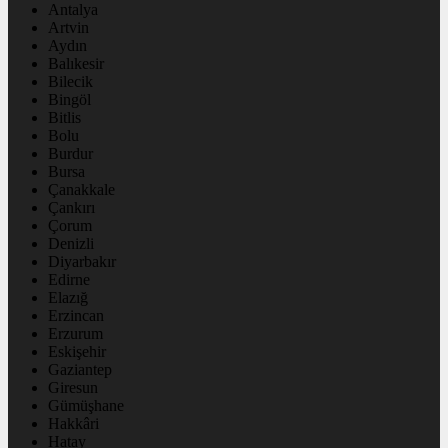
Antalya
Artvin
Aydın
Balıkesir
Bilecik
Bingöl
Bitlis
Bolu
Burdur
Bursa
Çanakkale
Çankırı
Çorum
Denizli
Diyarbakır
Edirne
Elazığ
Erzincan
Erzurum
Eskişehir
Gaziantep
Giresun
Gümüşhane
Hakkâri
Hatay