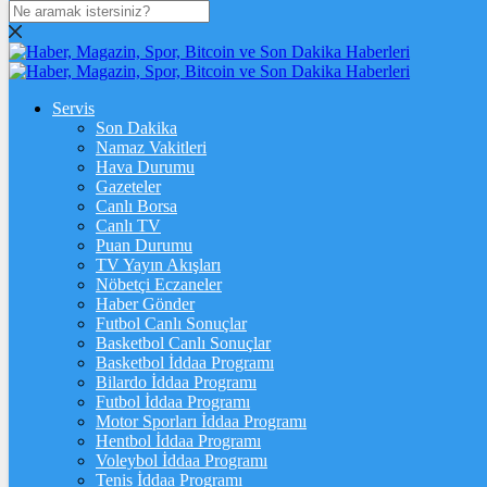
DOLAR
47,6013
$
% 0.06
EURO
Servis
Son Dakika
55,0519
€
% 0.07
Namaz Vakitleri
STERLİN
Hava Durumu
Gazeteler
64,2102
£
% 0.16
Canlı Borsa
Canlı TV
GRAM ALTIN
Puan Durumu
TV Yayın Akışları
6.538,01
%0,65
Nöbetçi Eczaneler
Haber Gönder
ÇEYREK ALTIN
Futbol Canlı Sonuçlar
Basketbol Canlı Sonuçlar
10.674,00
%1,03
Basketbol İddaa Programı
Bilardo İddaa Programı
TAM ALTIN
Futbol İddaa Programı
Motor Sporları İddaa Programı
42.515,00
%1,04
Hentbol İddaa Programı
Voleybol İddaa Programı
ONS
Tenis İddaa Programı