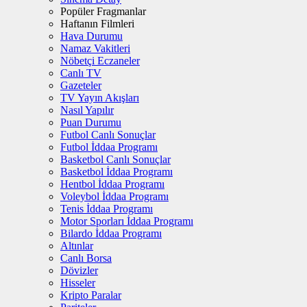
Popüler Fragmanlar
Haftanın Filmleri
Hava Durumu
Namaz Vakitleri
Nöbetçi Eczaneler
Canlı TV
Gazeteler
TV Yayın Akışları
Nasıl Yapılır
Puan Durumu
Futbol Canlı Sonuçlar
Futbol İddaa Programı
Basketbol Canlı Sonuçlar
Basketbol İddaa Programı
Hentbol İddaa Programı
Voleybol İddaa Programı
Tenis İddaa Programı
Motor Sporları İddaa Programı
Bilardo İddaa Programı
Altınlar
Canlı Borsa
Dövizler
Hisseler
Kripto Paralar