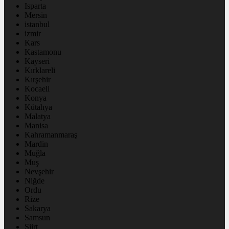
Isparta
Mersin
istanbul
izmir
Kars
Kastamonu
Kayseri
Kırklareli
Kırşehir
Kocaeli
Konya
Kütahya
Malatya
Manisa
Kahramanmaraş
Mardin
Muğla
Muş
Nevşehir
Niğde
Ordu
Rize
Sakarya
Samsun
Siirt