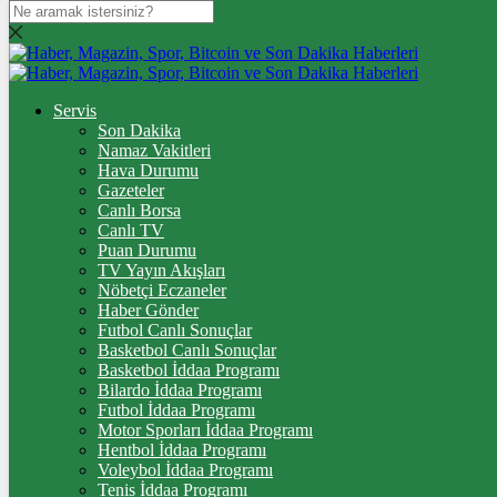
DOLAR
47,7436
$
% 0.18
EURO
Servis
Son Dakika
55,2510
€
% 0.32
Namaz Vakitleri
STERLİN
Hava Durumu
Gazeteler
64,4811
£
% 0.38
Canlı Borsa
Canlı TV
GRAM ALTIN
Puan Durumu
TV Yayın Akışları
6.660,55
%2,59
Nöbetçi Eczaneler
Haber Gönder
ÇEYREK ALTIN
Futbol Canlı Sonuçlar
Basketbol Canlı Sonuçlar
10.909,00
%2,60
Basketbol İddaa Programı
Bilardo İddaa Programı
TAM ALTIN
Futbol İddaa Programı
Motor Sporları İddaa Programı
43.450,00
%2,59
Hentbol İddaa Programı
Voleybol İddaa Programı
ONS
Tenis İddaa Programı