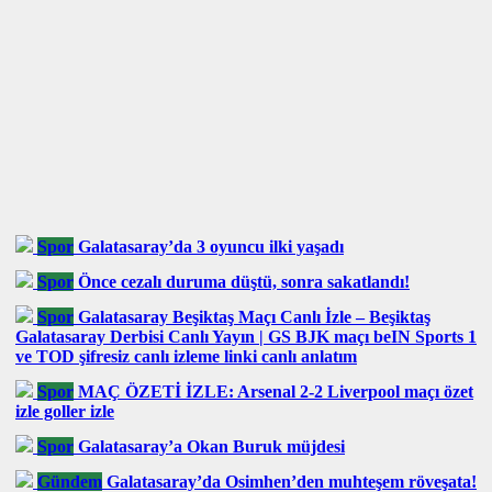
Spor
Galatasaray’da 3 oyuncu ilki yaşadı
Spor
Önce cezalı duruma düştü, sonra sakatlandı!
Spor
Galatasaray Beşiktaş Maçı Canlı İzle – Beşiktaş
Galatasaray Derbisi Canlı Yayın | GS BJK maçı beIN Sports 1
ve TOD şifresiz canlı izleme linki canlı anlatım
Spor
MAÇ ÖZETİ İZLE: Arsenal 2-2 Liverpool maçı özet
izle goller izle
Spor
Galatasaray’a Okan Buruk müjdesi
Gündem
Galatasaray’da Osimhen’den muhteşem röveşata!