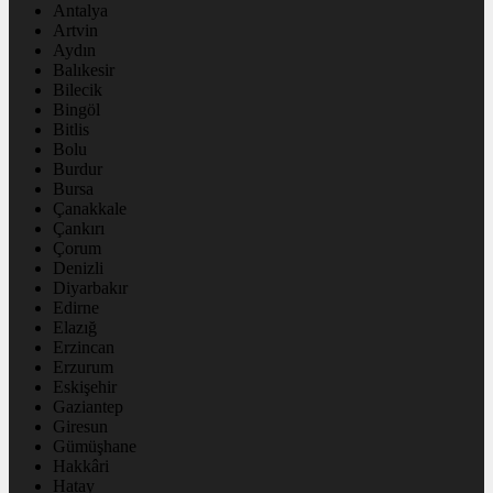
Antalya
Artvin
Aydın
Balıkesir
Bilecik
Bingöl
Bitlis
Bolu
Burdur
Bursa
Çanakkale
Çankırı
Çorum
Denizli
Diyarbakır
Edirne
Elazığ
Erzincan
Erzurum
Eskişehir
Gaziantep
Giresun
Gümüşhane
Hakkâri
Hatay