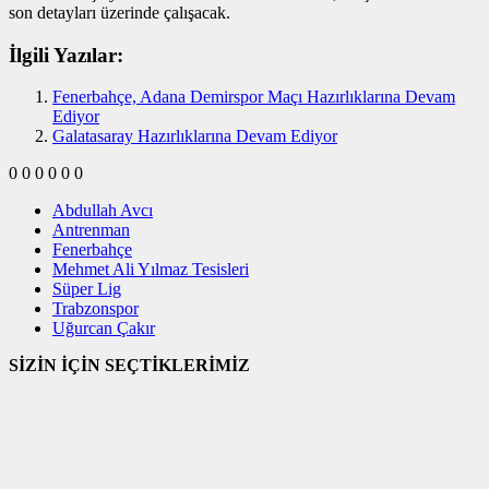
son detayları üzerinde çalışacak.
İlgili Yazılar:
Fenerbahçe, Adana Demirspor Maçı Hazırlıklarına Devam
Ediyor
Galatasaray Hazırlıklarına Devam Ediyor
0
0
0
0
0
0
Abdullah Avcı
Antrenman
Fenerbahçe
Mehmet Ali Yılmaz Tesisleri
Süper Lig
Trabzonspor
Uğurcan Çakır
SİZİN İÇİN SEÇTİKLERİMİZ