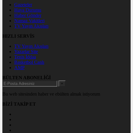
Gazeteler
Hava Durumu
Haber Gönder
Namaz Vakitleri
TV Yayın Akışları
HIZLI SERVİS
TV Yayın Akışları
Yazarlar Site
Tenis İddaa
Basketbol Canlı
AMP
BÜLTEN ABONELİĞİ
+
Bu web sitesinden haber ve ebülten almak istiyorum
BİZİ TAKİP ET