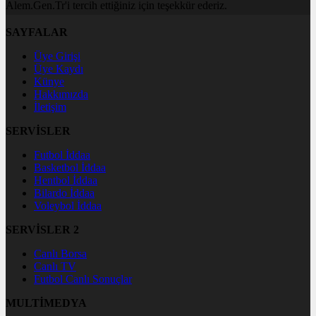
Alem.Gen.Tr'i tercih ettiğiniz için teşekkür ederiz.
SAYFALAR
Üye Girişi
Üye Kaydı
Künye
Hakkımızda
İletişim
SERVİSLER
Futbol İddaa
Basketbol İddaa
Hentbol İddaa
Bilardo İddaa
Voleybol İddaa
SERVİSLER 2
Canlı Borsa
Canlı TV
Futbol Canlı Sonuçlar
MULTİMEDYA