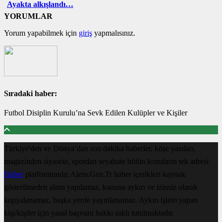
Ayakta alkışlandı…
YORUMLAR
Yorum yapabilmek için
giriş
yapmalısınız.
Sıradaki haber:
Futbol Disiplin Kurulu’na Sevk Edilen Kulüpler ve Kişiler
Türkiye'den ve Dünya’dan son dakika haberler, köşe yazıları,
magazinden siyasete, spordan seyahate bütün konuların tek adresi
Haber
platformunda; Alem.Gen.Tr haber içerikleri kaynak
gösterilmeden alıntı yapılamaz, kanuna aykırı ve izinsiz olarak
kopyalanamaz, başka yerde yayınlanamaz. Aykırı işlem yapan
kişi/kişiler için yasal başvuru hakkı saklı tutulmaktadır.