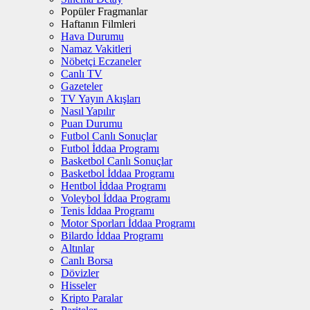
Popüler Fragmanlar
Haftanın Filmleri
Hava Durumu
Namaz Vakitleri
Nöbetçi Eczaneler
Canlı TV
Gazeteler
TV Yayın Akışları
Nasıl Yapılır
Puan Durumu
Futbol Canlı Sonuçlar
Futbol İddaa Programı
Basketbol Canlı Sonuçlar
Basketbol İddaa Programı
Hentbol İddaa Programı
Voleybol İddaa Programı
Tenis İddaa Programı
Motor Sporları İddaa Programı
Bilardo İddaa Programı
Altınlar
Canlı Borsa
Dövizler
Hisseler
Kripto Paralar