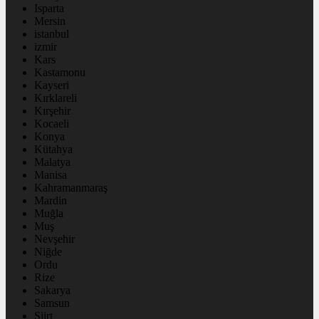
Isparta
Mersin
istanbul
izmir
Kars
Kastamonu
Kayseri
Kırklareli
Kırşehir
Kocaeli
Konya
Kütahya
Malatya
Manisa
Kahramanmaraş
Mardin
Muğla
Muş
Nevşehir
Niğde
Ordu
Rize
Sakarya
Samsun
Siirt