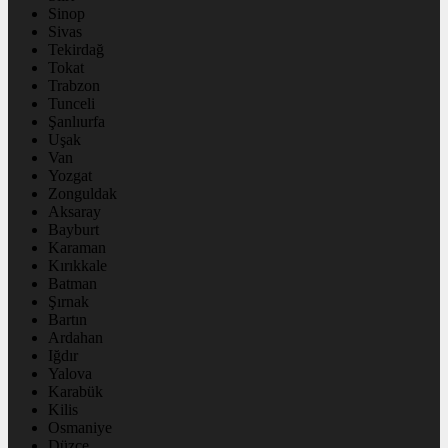
Sinop
Sivas
Tekirdağ
Tokat
Trabzon
Tunceli
Şanlıurfa
Uşak
Van
Yozgat
Zonguldak
Aksaray
Bayburt
Karaman
Kırıkkale
Batman
Şırnak
Bartın
Ardahan
Iğdır
Yalova
Karabük
Kilis
Osmaniye
Düzce