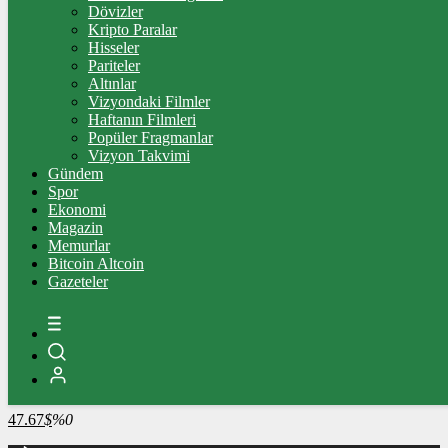
4.341,35
%2,39
Dövizler
Kripto Paralar
BİST100
Hisseler
Pariteler
13.779,39
%-0,14
Altınlar
Vizyondaki Filmler
BİTCOİN
Haftanın Filmleri
Popüler Fragmanlar
3095552
฿
%0.7
Vizyon Takvimi
Gündem
LİTECOİN
Spor
Ekonomi
2172.17
Ł
%-0.1
Magazin
Memurlar
ETHEREUM
Bitcoin Altcoin
Gazeteler
91329
Ξ
%0.5
RİPPLE
48.77
%-1
TETHER
47.67
$
%0