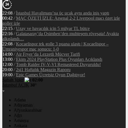
22:08
/
İstanbul Havalimanı’na üç uçak aynı anda iniş yaptı
00:42
/
MAÇ ÖZETİ İZLE: Arsenal 2-2 Liverpool maçı özet izle
goller izle
22:15
/
Uzay ve havacılık için 5 milyar TL bütçe
22:16
/
Galatasaray’da Osimhen’den muhteşem röveşata! Ayakta
alkışlandı…
22:08
/
Kocaelispor tek golle 3 puana ulaştı | Kocaelispor –
Ümraniyespor maç sonucu: 1-0
14:00
/
Air Fryer’da Lezzetli Mücver Tarifi
13:00
/
Ekim 2024 PlayStation Plus Oyunları Açıklandı
12:00
/
Tomb Raider IV-V-VI Remastered Duyuruldu!
20:00
/
2si1 Haftalık Magazin Raporu
19:00
/
Epic Games Ücretsiz Oyun Dağıtıyor!
Sabah
Vakti
02:00
İstanbul
AÇIK
30°
Adana
Adıyaman
Afyonkarahisar
Ağrı
Amasya
Ankara