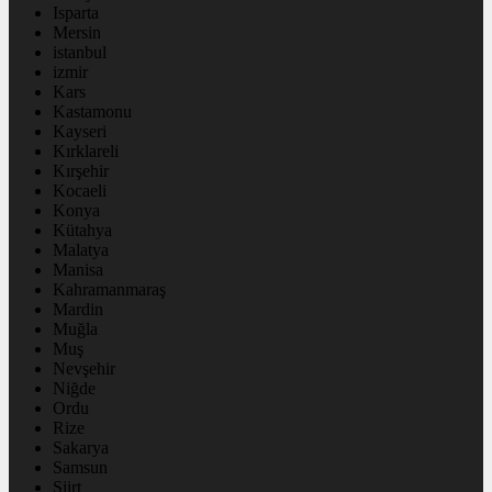
Isparta
Mersin
istanbul
izmir
Kars
Kastamonu
Kayseri
Kırklareli
Kırşehir
Kocaeli
Konya
Kütahya
Malatya
Manisa
Kahramanmaraş
Mardin
Muğla
Muş
Nevşehir
Niğde
Ordu
Rize
Sakarya
Samsun
Siirt