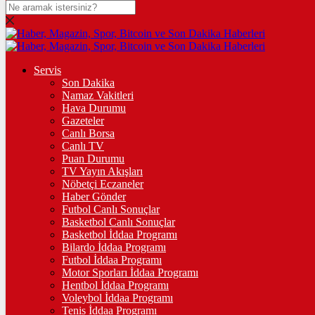
DOLAR
47,7436
$
% 0.18
EURO
Servis
Son Dakika
55,2510
€
% 0.32
Namaz Vakitleri
STERLİN
Hava Durumu
Gazeteler
64,4811
£
% 0.38
Canlı Borsa
Canlı TV
GRAM ALTIN
Puan Durumu
TV Yayın Akışları
6.660,55
%2,59
Nöbetçi Eczaneler
Haber Gönder
ÇEYREK ALTIN
Futbol Canlı Sonuçlar
Basketbol Canlı Sonuçlar
10.903,00
%2,54
Basketbol İddaa Programı
Bilardo İddaa Programı
TAM ALTIN
Futbol İddaa Programı
Motor Sporları İddaa Programı
43.427,00
%2,54
Hentbol İddaa Programı
Voleybol İddaa Programı
ONS
Tenis İddaa Programı