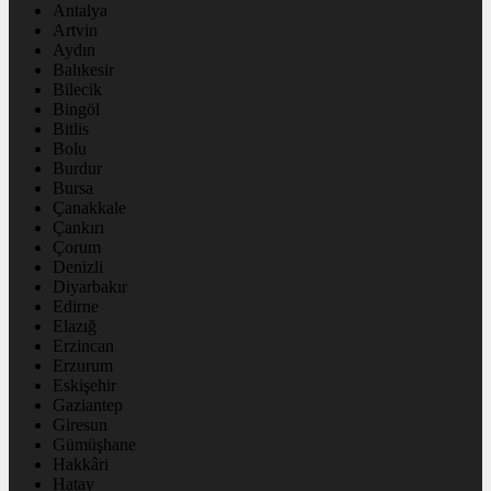
Antalya
Artvin
Aydın
Balıkesir
Bilecik
Bingöl
Bitlis
Bolu
Burdur
Bursa
Çanakkale
Çankırı
Çorum
Denizli
Diyarbakır
Edirne
Elazığ
Erzincan
Erzurum
Eskişehir
Gaziantep
Giresun
Gümüşhane
Hakkâri
Hatay