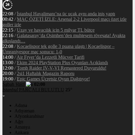
22:08
/
İstanbul Havalimanı’na üç uçak aynı anda iniş yaptı
00:42
/
MAÇ ÖZETİ İZLE: Arsenal 2-2 Liverpool maçı özet izle
goller izle
22:15
/
Uzay ve havacılık için 5 milyar TL bütçe
22:16
/
Galatasaray’da Osimhen’den muhteşem röveşata! Ayakta
alkışlandı…
22:08
/
Kocaelispor tek golle 3 puana ulaştı | Kocaelispor –
Ümraniyespor maç sonucu: 1-0
14:00
/
Air Fryer’da Lezzetli Mücver Tarifi
13:00
/
Ekim 2024 PlayStation Plus Oyunları Açıklandı
12:00
/
Tomb Raider IV-V-VI Remastered Duyuruldu!
20:00
/
2si1 Haftalık Magazin Raporu
19:00
/
Epic Games Ücretsiz Oyun Dağıtıyor!
Sabah
Vakti
02:00
İstanbul
PARÇALI BULUTLU
25°
Adana
Adıyaman
Afyonkarahisar
Ağrı
Amasya
Ankara