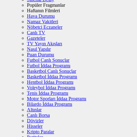
Popüler Fragmanlar
Haftanın Filmleri
Hava Durumu
Namaz Vakitleri
Nöbetçi Eczaneler
Canlı TV
Gazeteler
TV Yayın Akışları
Nasıl Yapılır
Puan Durumu
Futbol Canlı Sonuçlar
Futbol İddaa Programı
Basketbol Canlı Sonuçlar
Basketbol İddaa Programı
Hentbol İddaa Programı
Voleybol İddaa Programı
Tenis İddaa Programı
Motor Sporları İddaa Programı
Bilardo İddaa Programı
Altınlar
Canlı Borsa
Dövizler
Hisseler
Kripto Paralar