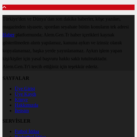
Türkiye'den ve Dünya’dan son dakika haberler, köşe yazıları,
magazinden siyasete, spordan seyahate bütün konuların tek adresi
Haber
platformunda; Alem.Gen.Tr haber içerikleri kaynak
gösterilmeden alıntı yapılamaz, kanuna aykırı ve izinsiz olarak
kopyalanamaz, başka yerde yayınlanamaz. Aykırı işlem yapan
kişi/kişiler için yasal başvuru hakkı saklı tutulmaktadır.
Alem.Gen.Tr'i tercih ettiğiniz için teşekkür ederiz.
SAYFALAR
Üye Girişi
Üye Kaydı
Künye
Hakkımızda
İletişim
SERVİSLER
Futbol İddaa
Basketbol İddaa