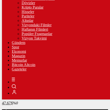
4.341,35
%2,39
Dövizler
Kripto Paralar
BİST100
Hisseler
Pariteler
13.779,39
%-0,14
Altınlar
Vizyondaki Filmler
BİTCOİN
Haftanın Filmleri
Popüler Fragmanlar
3091036
฿
%-0.2
Vizyon Takvimi
Gündem
LİTECOİN
Spor
Ekonomi
2195.86
Ł
%1.2
Magazin
Memurlar
ETHEREUM
Bitcoin Altcoin
Gazeteler
91450
Ξ
%0
RİPPLE
49.63
%0.7
TETHER
47.67
$
%0