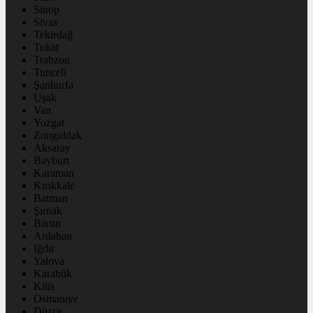
Sinop
Sivas
Tekirdağ
Tokat
Trabzon
Tunceli
Şanlıurfa
Uşak
Van
Yozgat
Zonguldak
Aksaray
Bayburt
Karaman
Kırıkkale
Batman
Şırnak
Bartın
Ardahan
Iğdır
Yalova
Karabük
Kilis
Osmaniye
Düzce