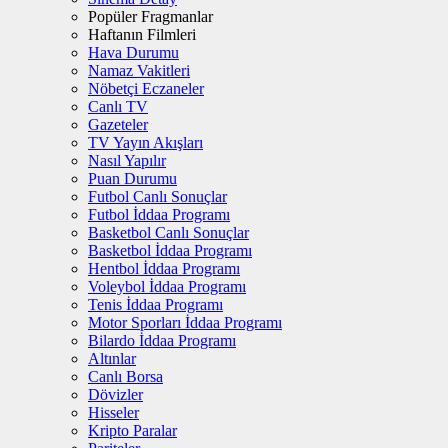
Popüler Fragmanlar
Haftanın Filmleri
Hava Durumu
Namaz Vakitleri
Nöbetçi Eczaneler
Canlı TV
Gazeteler
TV Yayın Akışları
Nasıl Yapılır
Puan Durumu
Futbol Canlı Sonuçlar
Futbol İddaa Programı
Basketbol Canlı Sonuçlar
Basketbol İddaa Programı
Hentbol İddaa Programı
Voleybol İddaa Programı
Tenis İddaa Programı
Motor Sporları İddaa Programı
Bilardo İddaa Programı
Altınlar
Canlı Borsa
Dövizler
Hisseler
Kripto Paralar