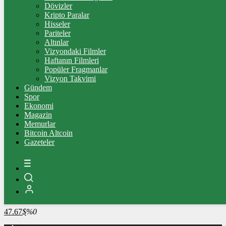
4.341,35
%2,39
Dövizler
Kripto Paralar
BİST100
Hisseler
Pariteler
13.779,39
%-0,14
Altınlar
Vizyondaki Filmler
BİTCOİN
Haftanın Filmleri
Popüler Fragmanlar
3090073
฿
%-0.2
Vizyon Takvimi
Gündem
LİTECOİN
Spor
Ekonomi
2203.36
Ł
%1.6
Magazin
Memurlar
ETHEREUM
Bitcoin Altcoin
Gazeteler
91242
Ξ
%0
RİPPLE
49.26
%-0.2
TETHER
47.67
$
%0