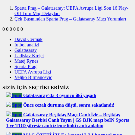
Sparta Prag – Galatasaray: UEFA Avrupa Ligi Son 16 Play-
Off Turu Maç Detayları
Çek Basınından Sparta Prag – Galatasaray Maçı Yorumları
0
0
0
0
0
0
David Cermak
futbol analizi
Galatasaray
Ladislav Krejci
Matej Rynes
Sparta Prag
UEFA Avrupa Ligi
Veljko Birmancevic
SİZİN İÇİN SEÇTİKLERİMİZ
Spor
Galatasaray’da 3 oyuncu ilki yaşadı
Spor
Önce cezalı duruma düştü, sonra sakatlandı!
Spor
Galatasaray Beşiktaş Maçı Canlı İzle – Beşiktaş
Galatasaray Derbisi Canlı Yayın | GS BJK maçı beIN Sports
1 ve TOD şifresiz canlı izleme linki canlı anlatım