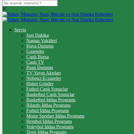
DOLAR
47,7436
$
% 0.18
EURO
Servis
Son Dakika
55,2510
€
% 0.32
Namaz Vakitleri
STERLİN
Hava Durumu
Gazeteler
64,4811
£
% 0.38
Canlı Borsa
Canlı TV
GRAM ALTIN
Puan Durumu
TV Yayın Akışları
6.660,55
%2,59
Nöbetçi Eczaneler
Haber Gönder
ÇEYREK ALTIN
Futbol Canlı Sonuçlar
Basketbol Canlı Sonuçlar
10.903,00
%2,54
Basketbol İddaa Programı
Bilardo İddaa Programı
TAM ALTIN
Futbol İddaa Programı
Motor Sporları İddaa Programı
43.427,00
%2,54
Hentbol İddaa Programı
Voleybol İddaa Programı
ONS
Tenis İddaa Programı