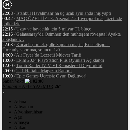
22:08
/
İstanbul Havalimanı’na üç uçak aynı anda iniş yaptı
00:42
/
MAÇ ÖZETİ İZLE: Arsenal 2-2 Liverpool maçı özet izle
goller izle
22:15
/
Uzay ve havacılık için 5 milyar TL bütçe
22:16
/
Galatasaray’da Osimhen’den muhteşem röveşata! Ayakta
alkışlandı…
22:08
/
Kocaelispor tek golle 3 puana ulaştı | Kocaelispor –
Ümraniyespor maç sonucu: 1-0
14:00
/
Air Fryer’da Lezzetli Mücver Tarifi
13:00
/
Ekim 2024 PlayStation Plus Oyunları Açıklandı
12:00
/
Tomb Raider IV-V-VI Remastered Duyuruldu!
20:00
/
2si1 Haftalık Magazin Raporu
19:00
/
Epic Games Ücretsiz Oyun Dağıtıyor!
Sabah
Vakti
02:00
İstanbul
HAFİF YAĞMUR
26°
Adana
Adıyaman
Afyonkarahisar
Ağrı
Amasya
Ankara