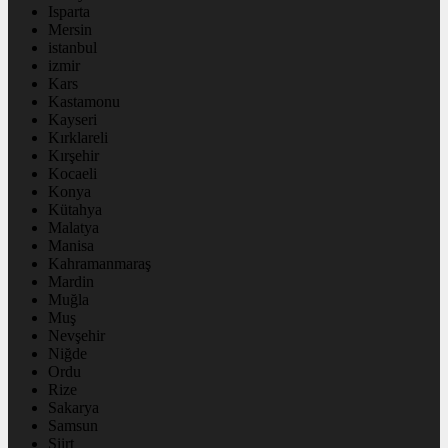
Isparta
Mersin
istanbul
izmir
Kars
Kastamonu
Kayseri
Kırklareli
Kırşehir
Kocaeli
Konya
Kütahya
Malatya
Manisa
Kahramanmaraş
Mardin
Muğla
Muş
Nevşehir
Niğde
Ordu
Rize
Sakarya
Samsun
Siirt