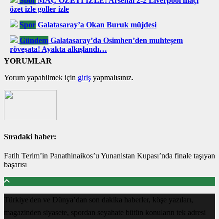
Spor
MAÇ ÖZETİ İZLE: Arsenal 2-2 Liverpool maçı
özet izle goller izle
Spor
Galatasaray’a Okan Buruk müjdesi
Gündem
Galatasaray’da Osimhen’den muhteşem
röveşata! Ayakta alkışlandı…
YORUMLAR
Yorum yapabilmek için
giriş
yapmalısınız.
Sıradaki haber:
Fatih Terim’in Panathinaikos’u Yunanistan Kupası’nda finale taşıyan
başarısı
Türkiye'den ve Dünya’dan son dakika haberler, köşe yazıları,
magazinden siyasete, spordan seyahate bütün konuların tek adresi