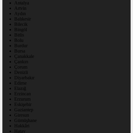
Antalya
Artvin
Aydın
Balıkesir
Bilecik
Bingöl
Bitlis
Bolu
Burdur
Bursa
Çanakkale
Çankırı
Çorum
Denizli
Diyarbakır
Edirne
Elazığ
Erzincan
Erzurum
Eskişehir
Gaziantep
Giresun
Gümüşhane
Hakkâri
Hatay