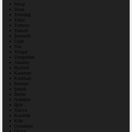
Sinop
Sivas
Tekirdağ
Tokat
Trabzon
Tunceli
Şanlıurfa
Uşak
Van
Yozgat
Zonguldak
Aksaray
Bayburt
Karaman
Kırıkkale
Batman
Şırnak
Bartın
Ardahan
Iğdır
Yalova
Karabük
Kilis
Osmaniye
Düzce