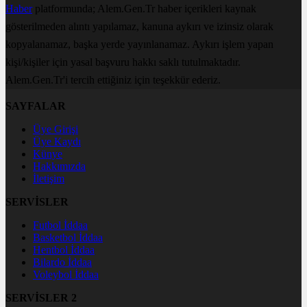
Haber
platformunda; Alem.Gen.Tr haber içerikleri kaynak
gösterilmeden alıntı yapılamaz, kanuna aykırı ve izinsiz olarak
kopyalanamaz, başka yerde yayınlanamaz. Aykırı işlem yapan
kişi/kişiler için yasal başvuru hakkı saklı tutulmaktadır.
Alem.Gen.Tr'i tercih ettiğiniz için teşekkür ederiz.
SAYFALAR
Üye Girişi
Üye Kaydı
Künye
Hakkımızda
İletişim
SERVİSLER
Futbol İddaa
Basketbol İddaa
Hentbol İddaa
Bilardo İddaa
Voleybol İddaa
SERVİSLER 2