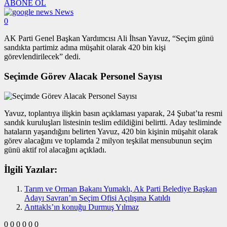
ABONE OL
News
0
AK Parti Genel Başkan Yardımcısı Ali İhsan Yavuz, “Seçim günü
sandıkta partimiz adına müşahit olarak 420 bin kişi
görevlendirilecek” dedi.
Seçimde Görev Alacak Personel Sayısı
Yavuz, toplantıya ilişkin basın açıklaması yaparak, 24 Şubat’ta resmi
sandık kuruluşları listesinin teslim edildiğini belirtti. Aday tesliminde
hataların yaşandığını belirten Yavuz, 420 bin kişinin müşahit olarak
görev alacağını ve toplamda 2 milyon teşkilat mensubunun seçim
günü aktif rol alacağını açıkladı.
İlgili Yazılar:
Tarım ve Orman Bakanı Yumaklı, Ak Parti Belediye Başkan
Adayı Savran’ın Seçim Ofisi Açılışına Katıldı
Anttakls’ın konuğu Durmuş Yılmaz
0
0
0
0
0
0