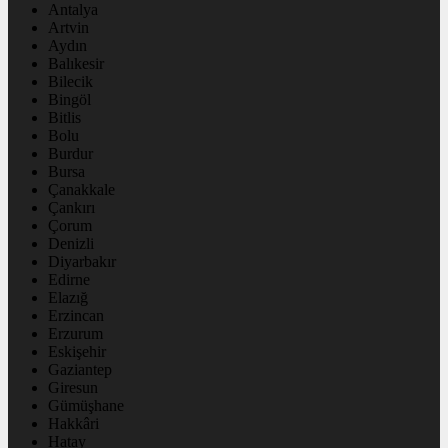
Antalya
Artvin
Aydın
Balıkesir
Bilecik
Bingöl
Bitlis
Bolu
Burdur
Bursa
Çanakkale
Çankırı
Çorum
Denizli
Diyarbakır
Edirne
Elazığ
Erzincan
Erzurum
Eskişehir
Gaziantep
Giresun
Gümüşhane
Hakkâri
Hatay