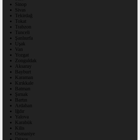
Sinop
Sivas
Tekirdağ
Tokat
Trabzon
Tunceli
Şanlıurfa
Uşak
Van
Yozgat
Zonguldak
Aksaray
Bayburt
Karaman
Kırıkkale
Batman
Şırnak
Bartın
Ardahan
Iğdır
Yalova
Karabük
Kilis
Osmaniye
Düzce