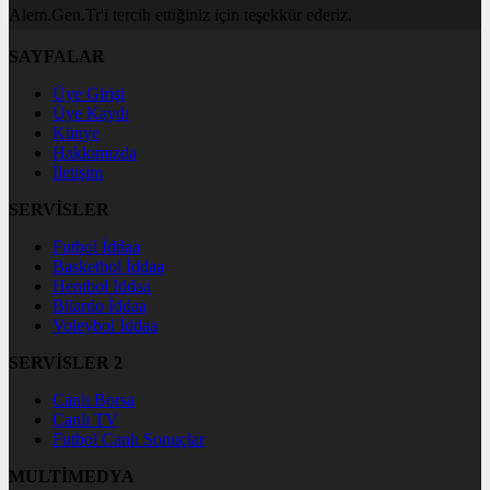
Alem.Gen.Tr'i tercih ettiğiniz için teşekkür ederiz.
SAYFALAR
Üye Girişi
Üye Kaydı
Künye
Hakkımızda
İletişim
SERVİSLER
Futbol İddaa
Basketbol İddaa
Hentbol İddaa
Bilardo İddaa
Voleybol İddaa
SERVİSLER 2
Canlı Borsa
Canlı TV
Futbol Canlı Sonuçlar
MULTİMEDYA