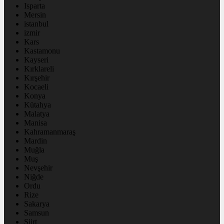
Isparta
Mersin
istanbul
izmir
Kars
Kastamonu
Kayseri
Kırklareli
Kırşehir
Kocaeli
Konya
Kütahya
Malatya
Manisa
Kahramanmaraş
Mardin
Muğla
Muş
Nevşehir
Niğde
Ordu
Rize
Sakarya
Samsun
Siirt