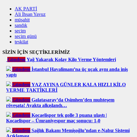
AK PARTİ
Ali İhsan Yavuz
müşahit
sandık
seçim
seçim günü
teşkilat
SİZİN İÇİN SEÇTİKLERİMİZ
Gündem
Yağ Yakarak Kolay Kilo Verme Yöntemleri
Gündem
İstanbul Havalimanı’na üç uçak aynı anda iniş
yaptı
Gündem
YAZ AYINA GÜNLER KALA HIZLI KİLO
VERME TAKTİKLERİ
Gündem
Galatasaray’da Osimhen’den muhteşem
röveşata! Ayakta alkışlandı…
Gündem
Kocaelispor tek golle 3 puana ulaştı |
Kocaelispor – Ümraniyespor maç sonucu: 1-0
Gündem
Sağlık Bakanı Memişoğlu’ndan e-Nabız Sistemi
Açıklaması