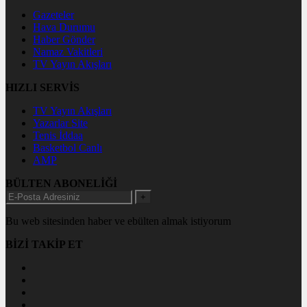
Gazeteler
Hava Durumu
Haber Gönder
Namaz Vakitleri
TV Yayın Akışları
HIZLI SERVİS
TV Yayın Akışları
Yazarlar Site
Tenis İddaa
Basketbol Canlı
AMP
BÜLTEN ABONELİĞİ
+
Bu web sitesinden haber ve ebülten almak istiyorum
BİZİ TAKİP ET