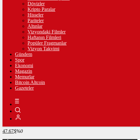
4.341,35
%2,39
Dövizler
Kripto Paralar
BİST100
Hisseler
Pariteler
13.779,39
%-0,14
Altınlar
Vizyondaki Filmler
BİTCOİN
Haftanın Filmleri
Popüler Fragmanlar
3099616
฿
%1.1
Vizyon Takvimi
Gündem
LİTECOİN
Spor
Ekonomi
2173.24
Ł
%-0.1
Magazin
Memurlar
ETHEREUM
Bitcoin Altcoin
Gazeteler
91383
Ξ
%0.8
RİPPLE
49.39
%0.7
TETHER
47.67
$
%0