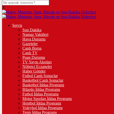
DOLAR
47,7436
$
% 0.18
EURO
Servis
Son Dakika
55,2510
€
% 0.32
Namaz Vakitleri
STERLİN
Hava Durumu
Gazeteler
64,4811
£
% 0.38
Canlı Borsa
Canlı TV
GRAM ALTIN
Puan Durumu
TV Yayın Akışları
6.660,55
%2,59
Nöbetçi Eczaneler
Haber Gönder
ÇEYREK ALTIN
Futbol Canlı Sonuçlar
Basketbol Canlı Sonuçlar
10.910,00
%2,61
Basketbol İddaa Programı
Bilardo İddaa Programı
TAM ALTIN
Futbol İddaa Programı
Motor Sporları İddaa Programı
43.452,00
%2,60
Hentbol İddaa Programı
Voleybol İddaa Programı
ONS
Tenis İddaa Programı