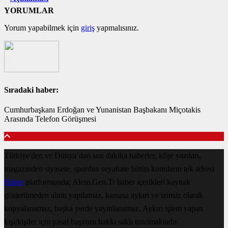
YORUMLAR
Yorum yapabilmek için
giriş
yapmalısınız.
Sıradaki haber:
Cumhurbaşkanı Erdoğan ve Yunanistan Başbakanı Miçotakis
Arasında Telefon Görüşmesi
Türkiye'den ve Dünya’dan son dakika haberler, köşe yazıları,
magazinden siyasete, spordan seyahate bütün konuların tek adresi
Haber
platformunda; Alem.Gen.Tr haber içerikleri kaynak
gösterilmeden alıntı yapılamaz, kanuna aykırı ve izinsiz olarak
kopyalanamaz, başka yerde yayınlanamaz. Aykırı işlem yapan
kişi/kişiler için yasal başvuru hakkı saklı tutulmaktadır.