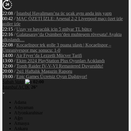
22:08
/
İstanbul Havalimanı’na üç uçak aynı anda iniş yaptı
00:42
/
MAÇ ÖZETİ İZLE: Arsenal 2-2 Liverpool maçı özet izle
goller izle
22:15
/
Uzay ve havacılık için 5 milyar TL bütçe
22:16
/
Galatasaray’da Osimhen’den muhteşem röveşata! Ayakta
alkışlandı…
22:08
/
Kocaelispor tek golle 3 puana ulaştı | Kocaelispor –
Ümraniyespor maç sonucu: 1-0
14:00
/
Air Fryer’da Lezzetli Mücver Tarifi
13:00
/
Ekim 2024 PlayStation Plus Oyunları Açıklandı
12:00
/
Tomb Raider IV-V-VI Remastered Duyuruldu!
20:00
/
2si1 Haftalık Magazin Raporu
19:00
/
Epic Games Ücretsiz Oyun Dağıtıyor!
Sabah
Vakti
02:00
İstanbul
AÇIK
26°
Adana
Adıyaman
Afyonkarahisar
Ağrı
Amasya
Ankara