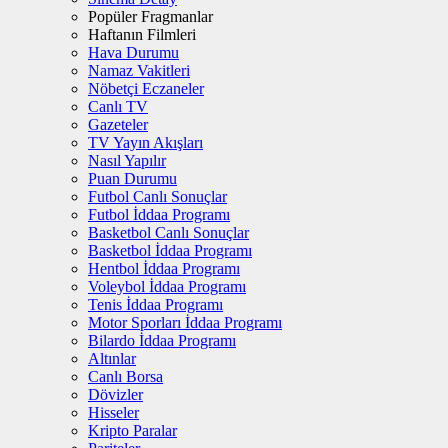
Popüler Fragmanlar
Haftanın Filmleri
Hava Durumu
Namaz Vakitleri
Nöbetçi Eczaneler
Canlı TV
Gazeteler
TV Yayın Akışları
Nasıl Yapılır
Puan Durumu
Futbol Canlı Sonuçlar
Futbol İddaa Programı
Basketbol Canlı Sonuçlar
Basketbol İddaa Programı
Hentbol İddaa Programı
Voleybol İddaa Programı
Tenis İddaa Programı
Motor Sporları İddaa Programı
Bilardo İddaa Programı
Altınlar
Canlı Borsa
Dövizler
Hisseler
Kripto Paralar