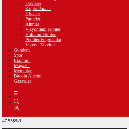
4.267,02
%0,46
Dövizler
Kripto Paralar
BİST100
Hisseler
Pariteler
13.753,77
%0,37
Altınlar
Vizyondaki Filmler
BİTCOİN
Haftanın Filmleri
Popüler Fragmanlar
3067487
฿
%0.8
Vizyon Takvimi
Gündem
LİTECOİN
Spor
Ekonomi
2154.39
Ł
%0.4
Magazin
Memurlar
ETHEREUM
Bitcoin Altcoin
Gazeteler
90533
Ξ
%2
RİPPLE
49.85
%-1.1
TETHER
47.55
$
%0