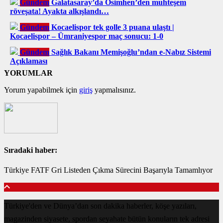
Gündem
Galatasaray’da Osimhen’den muhteşem
röveşata! Ayakta alkışlandı…
Gündem
Kocaelispor tek golle 3 puana ulaştı |
Kocaelispor – Ümraniyespor maç sonucu: 1-0
Gündem
Sağlık Bakanı Memişoğlu’ndan e-Nabız Sistemi
Açıklaması
YORUMLAR
Yorum yapabilmek için
giriş
yapmalısınız.
Sıradaki haber:
Türkiye FATF Gri Listeden Çıkma Sürecini Başarıyla Tamamlıyor
Türkiye'den ve Dünya’dan son dakika haberler, köşe yazıları,
magazinden siyasete, spordan seyahate bütün konuların tek adresi