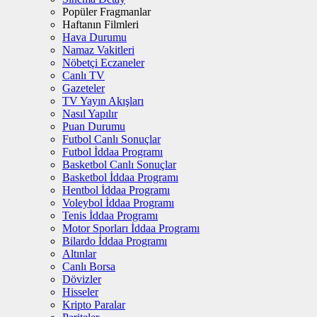
Popüler Fragmanlar
Haftanın Filmleri
Hava Durumu
Namaz Vakitleri
Nöbetçi Eczaneler
Canlı TV
Gazeteler
TV Yayın Akışları
Nasıl Yapılır
Puan Durumu
Futbol Canlı Sonuçlar
Futbol İddaa Programı
Basketbol Canlı Sonuçlar
Basketbol İddaa Programı
Hentbol İddaa Programı
Voleybol İddaa Programı
Tenis İddaa Programı
Motor Sporları İddaa Programı
Bilardo İddaa Programı
Altınlar
Canlı Borsa
Dövizler
Hisseler
Kripto Paralar