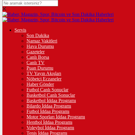
DOLAR
47,6008
$
% 0.06
EURO
Servis
Son Dakika
55,0691
€
% 0.1
Namaz Vakitleri
STERLİN
Hava Durumu
Gazeteler
64,2778
£
% 0.27
Canlı Borsa
Canlı TV
GRAM ALTIN
Puan Durumu
TV Yayın Akışları
6.519,38
%0,36
Nöbetçi Eczaneler
Haber Gönder
ÇEYREK ALTIN
Futbol Canlı Sonuçlar
Basketbol Canlı Sonuçlar
10.660,00
%0,90
Basketbol İddaa Programı
Bilardo İddaa Programı
TAM ALTIN
Futbol İddaa Programı
Motor Sporları İddaa Programı
42.458,00
%0,91
Hentbol İddaa Programı
Voleybol İddaa Programı
ONS
Tenis İddaa Programı