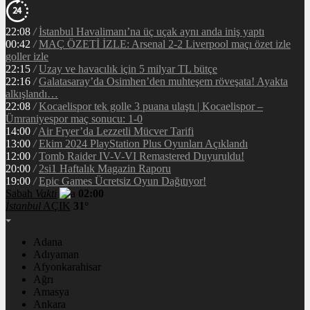
22:08
/
İstanbul Havalimanı’na üç uçak aynı anda iniş yaptı
00:42
/
MAÇ ÖZETİ İZLE: Arsenal 2-2 Liverpool maçı özet izle
goller izle
22:15
/
Uzay ve havacılık için 5 milyar TL bütçe
22:16
/
Galatasaray’da Osimhen’den muhteşem röveşata! Ayakta
alkışlandı…
22:08
/
Kocaelispor tek golle 3 puana ulaştı | Kocaelispor –
Ümraniyespor maç sonucu: 1-0
14:00
/
Air Fryer’da Lezzetli Mücver Tarifi
13:00
/
Ekim 2024 PlayStation Plus Oyunları Açıklandı
12:00
/
Tomb Raider IV-V-VI Remastered Duyuruldu!
20:00
/
2si1 Haftalık Magazin Raporu
19:00
/
Epic Games Ücretsiz Oyun Dağıtıyor!
Sabah
Vakti
02:00
İstanbul
AÇIK
31°
Adana
Adıyaman
Afyonkarahisar
Ağrı
Amasya
Ankara