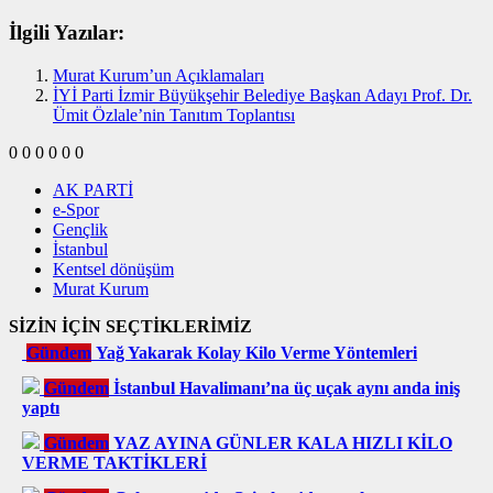
İlgili Yazılar:
Murat Kurum’un Açıklamaları
İYİ Parti İzmir Büyükşehir Belediye Başkan Adayı Prof. Dr.
Ümit Özlale’nin Tanıtım Toplantısı
0
0
0
0
0
0
AK PARTİ
e-Spor
Gençlik
İstanbul
Kentsel dönüşüm
Murat Kurum
SİZİN İÇİN SEÇTİKLERİMİZ
Gündem
Yağ Yakarak Kolay Kilo Verme Yöntemleri
Gündem
İstanbul Havalimanı’na üç uçak aynı anda iniş
yaptı
Gündem
YAZ AYINA GÜNLER KALA HIZLI KİLO
VERME TAKTİKLERİ