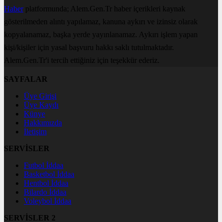
Haber
platformunda; Alem.Gen.Tr haber içerikleri kaynak
gösterilmeden alıntı yapılamaz, kanuna aykırı ve izinsiz olarak
kopyalanamaz, başka yerde yayınlanamaz. Aykırı işlem yapan
kişi/kişiler için yasal başvuru hakkı saklı tutulmaktadır.
Alem.Gen.Tr'i tercih ettiğiniz için teşekkür ederiz.
SAYFALAR
Üye Girişi
Üye Kaydı
Künye
Hakkımızda
İletişim
SERVİSLER
Futbol İddaa
Basketbol İddaa
Hentbol İddaa
Bilardo İddaa
Voleybol İddaa
SERVİSLER 2