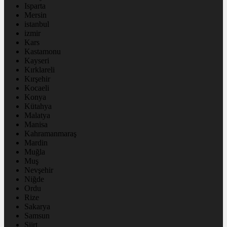
Isparta
Mersin
istanbul
izmir
Kars
Kastamonu
Kayseri
Kırklareli
Kırşehir
Kocaeli
Konya
Kütahya
Malatya
Manisa
Kahramanmaraş
Mardin
Muğla
Muş
Nevşehir
Niğde
Ordu
Rize
Sakarya
Samsun
Siirt