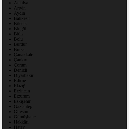
Antalya
Artvin
Aydın
Balıkesir
Bilecik
Bingöl
Bitlis
Bolu
Burdur
Bursa
Çanakkale
Çankırı
Çorum
Denizli
Diyarbakır
Edirne
Elazığ
Erzincan
Erzurum
Eskişehir
Gaziantep
Giresun
Gümüşhane
Hakkâri
Hatay