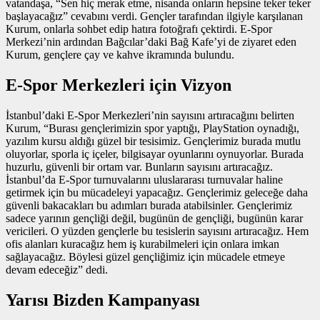
vatandaşa, “Sen hiç merak etme, nisanda onların hepsine teker teker
başlayacağız” cevabını verdi. Gençler tarafından ilgiyle karşılanan
Kurum, onlarla sohbet edip hatıra fotoğrafı çektirdi. E-Spor
Merkezi’nin ardından Bağcılar’daki Bağ Kafe’yi de ziyaret eden
Kurum, gençlere çay ve kahve ikramında bulundu.
E-Spor Merkezleri için Vizyon
İstanbul’daki E-Spor Merkezleri’nin sayısını artıracağını belirten
Kurum, “Burası gençlerimizin spor yaptığı, PlayStation oynadığı,
yazılım kursu aldığı güzel bir tesisimiz. Gençlerimiz burada mutlu
oluyorlar, sporla iç içeler, bilgisayar oyunlarını oynuyorlar. Burada
huzurlu, güvenli bir ortam var. Bunların sayısını artıracağız.
İstanbul’da E-Spor turnuvalarını uluslararası turnuvalar haline
getirmek için bu mücadeleyi yapacağız. Gençlerimiz geleceğe daha
güvenli bakacakları bu adımları burada atabilsinler. Gençlerimiz
sadece yarının gençliği değil, bugünün de gençliği, bugünün karar
vericileri. O yüzden gençlerle bu tesislerin sayısını artıracağız. Hem
ofis alanları kuracağız hem iş kurabilmeleri için onlara imkan
sağlayacağız. Böylesi güzel gençliğimiz için mücadele etmeye
devam edeceğiz” dedi.
Yarısı Bizden Kampanyası