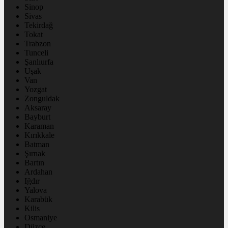
Sinop
Sivas
Tekirdağ
Tokat
Trabzon
Tunceli
Şanlıurfa
Uşak
Van
Yozgat
Zonguldak
Aksaray
Bayburt
Karaman
Kırıkkale
Batman
Şırnak
Bartın
Ardahan
Iğdır
Yalova
Karabük
Kilis
Osmaniye
Düzce