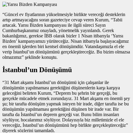
“Güncel ev fiyatlarının yükselmesiyle birlikte vereceği desteklerin
artıp artmayacağını soran gazeteciye cevap veren Kurum, “Tabii
artacak. Yarısı Bizden kampanyası ile ilgili süreci Sayın
Cumhurbaşkanımız onayladı, yönetmelik yayınlandı. Gerek
bakanlığımız, gerekse İBB olarak bizler 1 Nisan itibarıyla ‘Yarısı
Bizden’ kampanyamızı yürüteceğiz. Nisan itibarıyla başlayacağımız
en önemli işlerden biri kentsel dönüşümdür. Vatandaşımızla el ele
verip İstanbul’un dönüşümünü gerçekleştireceğiz. Bu bizim olmazsa
olmazımız” şeklinde konuştu.
İstanbul’un Dönüşümü
“31 Mart akşamı İstanbul’un dönüşümü için çalışanlar ile
dönüşümün yapılmaması gerektiğini düşünenlerin karşı karşıya
geleceğini belirten Kurum, “Deprem bu şehrin bir gerçeği, bu
gerçekle mücadele etmek zorundayız. 31 Mart akşamı en önemli şey
şu; bir tarafta dönüşüm yapmak isteyen bir irade, diğer tarafta ise bu
dönüşümün yapılmaması gerektiğini düşünen bir irade var. Bir
tarafta da İstanbul’un deprem gerçeği var. Bunu bilim insanları
söylüyor, hocalarımız söylüyor. Dolayısıyla biz milletimizle el ele
vereceğiz, İstanbul’un dönüşümünü hep birlikte gerçekleştireceğiz”
diyerek sözlerini tamamladı.