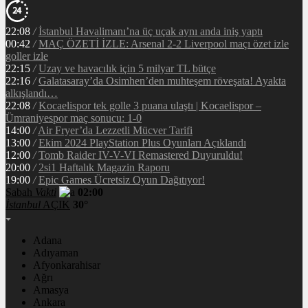
22:08
/
İstanbul Havalimanı’na üç uçak aynı anda iniş yaptı
00:42
/
MAÇ ÖZETİ İZLE: Arsenal 2-2 Liverpool maçı özet izle
goller izle
22:15
/
Uzay ve havacılık için 5 milyar TL bütçe
22:16
/
Galatasaray’da Osimhen’den muhteşem röveşata! Ayakta
alkışlandı…
22:08
/
Kocaelispor tek golle 3 puana ulaştı | Kocaelispor –
Ümraniyespor maç sonucu: 1-0
14:00
/
Air Fryer’da Lezzetli Mücver Tarifi
13:00
/
Ekim 2024 PlayStation Plus Oyunları Açıklandı
12:00
/
Tomb Raider IV-V-VI Remastered Duyuruldu!
20:00
/
2si1 Haftalık Magazin Raporu
19:00
/
Epic Games Ücretsiz Oyun Dağıtıyor!
Sabah
Vakti
02:00
İstanbul
AÇIK
30°
Adana
Adıyaman
Afyonkarahisar
Ağrı
Amasya
Ankara