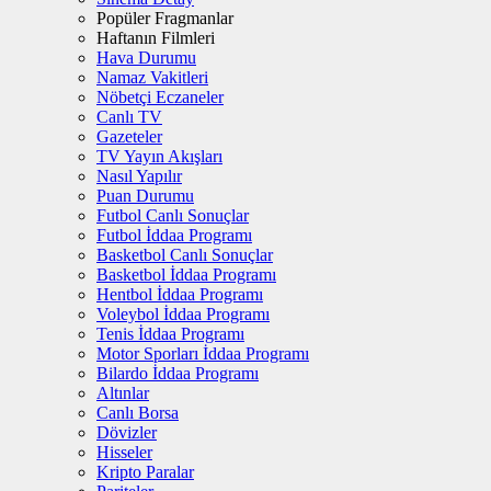
Popüler Fragmanlar
Haftanın Filmleri
Hava Durumu
Namaz Vakitleri
Nöbetçi Eczaneler
Canlı TV
Gazeteler
TV Yayın Akışları
Nasıl Yapılır
Puan Durumu
Futbol Canlı Sonuçlar
Futbol İddaa Programı
Basketbol Canlı Sonuçlar
Basketbol İddaa Programı
Hentbol İddaa Programı
Voleybol İddaa Programı
Tenis İddaa Programı
Motor Sporları İddaa Programı
Bilardo İddaa Programı
Altınlar
Canlı Borsa
Dövizler
Hisseler
Kripto Paralar