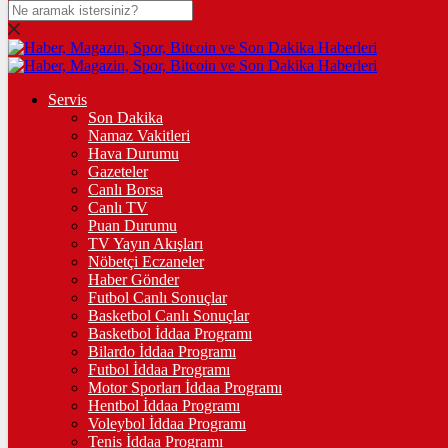
DOLAR
47,7436
$
% 0.18
EURO
Servis
Son Dakika
55,2510
€
% 0.32
Namaz Vakitleri
STERLİN
Hava Durumu
Gazeteler
64,4811
£
% 0.38
Canlı Borsa
Canlı TV
GRAM ALTIN
Puan Durumu
TV Yayın Akışları
6.660,55
%2,59
Nöbetçi Eczaneler
Haber Gönder
ÇEYREK ALTIN
Futbol Canlı Sonuçlar
Basketbol Canlı Sonuçlar
10.909,00
%2,60
Basketbol İddaa Programı
Bilardo İddaa Programı
TAM ALTIN
Futbol İddaa Programı
Motor Sporları İddaa Programı
43.450,00
%2,59
Hentbol İddaa Programı
Voleybol İddaa Programı
ONS
Tenis İddaa Programı