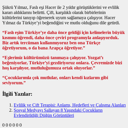
Şükrü Yılmaz, Faslı eşi Hacer ile 2 yıldır görüştüklerini ve evlilik
kararı aldıklarını belirtti. Çift, karşılıklı olarak birbirlerinin
kültürlerini tanıyıp öğrenerek uyum sağlamaya çalışıyor. Hacer
Yılmaz da Türkiye’yi beğendiğini ve mutlu olduğunu dile getirdi.
“Faslı eşim Türkiye’ye daha önce geldiği için kelimelerin büyük
kısmını öğrendi, daha önce çeviri programıyla anlaşıyorduk.
Biz artık tercüman kullanmıyoruz ben ona Türkçe
öğretiyorum, o da bana Arapça öğretiyor.”
“Eşlerimiz kültürümüzü tanımaya çalışıyor. Yozgat’ı
beğeniyorlar, Türkiye’yi gezdiriyoruz onlara. Çevremizde bizi
hoş karşılıyor, mutluluğumuza ortak oluyorlar.”
“Çocuklarımla çok mutlular, onları kendi kızlarım gibi
seviyorum.”
İlgili Yazılar:
Evlilik ve Çift Terapisi: Anlamı, Hedefleri ve Çalışma Alanları
Sosyal Medyayı Sallayan 8 Yaşındaki Çocukların
Evlendirildiği Düğün Görüntüleri
0
0
0
0
0
0