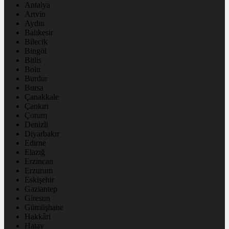
Antalya
Artvin
Aydın
Balıkesir
Bilecik
Bingöl
Bitlis
Bolu
Burdur
Bursa
Çanakkale
Çankırı
Çorum
Denizli
Diyarbakır
Edirne
Elazığ
Erzincan
Erzurum
Eskişehir
Gaziantep
Giresun
Gümüşhane
Hakkâri
Hatay