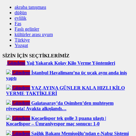
akraba tanışması
düğün
evlilik
Fas
Faslı gelinler
kültürler arası uyum
Türkiye
Yozgat
SİZİN İÇİN SEÇTİKLERİMİZ
Gündem
Yağ Yakarak Kolay Kilo Verme Yöntemleri
Gündem
İstanbul Havalimanı’na üç uçak aynı anda iniş
yaptı
Gündem
YAZ AYINA GÜNLER KALA HIZLI KİLO
VERME TAKTİKLERİ
Gündem
Galatasaray’da Osimhen’den muhteşem
röveşata! Ayakta alkışlandı…
Gündem
Kocaelispor tek golle 3 puana ulaştı |
Kocaelispor – Ümraniyespor maç sonucu: 1-0
Gündem
Sağlık Bakanı Memişoğlu’ndan e-Nabız Sistemi