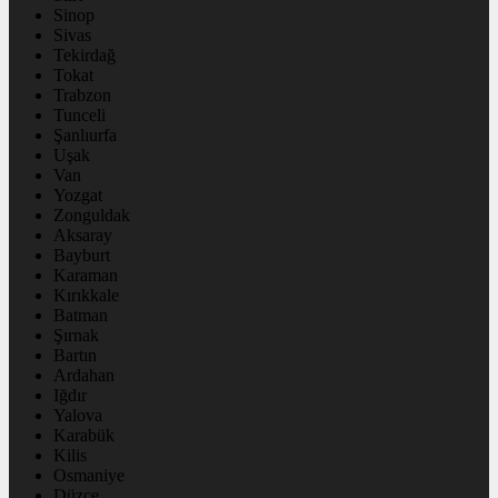
Sinop
Sivas
Tekirdağ
Tokat
Trabzon
Tunceli
Şanlıurfa
Uşak
Van
Yozgat
Zonguldak
Aksaray
Bayburt
Karaman
Kırıkkale
Batman
Şırnak
Bartın
Ardahan
Iğdır
Yalova
Karabük
Kilis
Osmaniye
Düzce