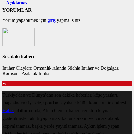
Açıklaması
YORUMLAR
Yorum yapabilmek için
giriş
yapmalısınız.
Sıradaki haber:
İntihar Olayları: Ormanlık Alanda Silahla İntihar ve Doğalgaz
Borusuna Asılarak İntihar
Türkiye'den ve Dünya’dan son dakika haberler, köşe yazıları,
magazinden siyasete, spordan seyahate bütün konuların tek adresi
Haber
platformunda; Alem.Gen.Tr haber içerikleri kaynak
gösterilmeden alıntı yapılamaz, kanuna aykırı ve izinsiz olarak
kopyalanamaz, başka yerde yayınlanamaz. Aykırı işlem yapan
kişi/kişiler için yasal başvuru hakkı saklı tutulmaktadır.