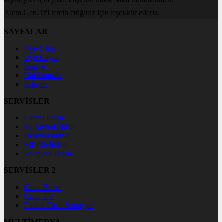
Alem.Gen.Tr'i tercih ettiğiniz için teşekkür ederiz.
SAYFALAR
Üye Girişi
Üye Kaydı
Künye
Hakkımızda
İletişim
SERVİSLER
Futbol İddaa
Basketbol İddaa
Hentbol İddaa
Bilardo İddaa
Voleybol İddaa
SERVİSLER 2
Canlı Borsa
Canlı TV
Futbol Canlı Sonuçlar
MULTİMEDYA