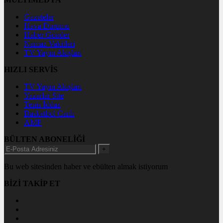
Gazeteler
Hava Durumu
Haber Gönder
Namaz Vakitleri
TV Yayın Akışları
HIZLI SERVİS
TV Yayın Akışları
Yazarlar Site
Tenis İddaa
Basketbol Canlı
AMP
BÜLTEN ABONELİĞİ
+
Bu web sitesinden haber ve ebülten almak istiyorum
BİZİ TAKİP ET