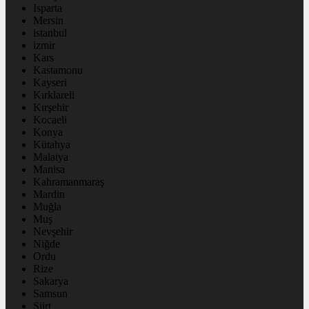
Isparta
Mersin
istanbul
izmir
Kars
Kastamonu
Kayseri
Kırklareli
Kırşehir
Kocaeli
Konya
Kütahya
Malatya
Manisa
Kahramanmaraş
Mardin
Muğla
Muş
Nevşehir
Niğde
Ordu
Rize
Sakarya
Samsun
Siirt