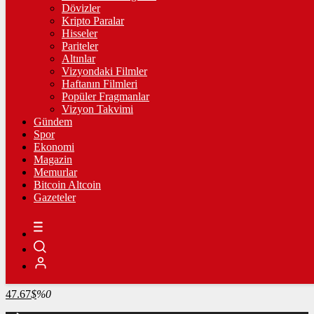
4.341,35
%2,39
Dövizler
Kripto Paralar
BİST100
Hisseler
Pariteler
13.779,39
%-0,14
Altınlar
Vizyondaki Filmler
BİTCOİN
Haftanın Filmleri
Popüler Fragmanlar
3098459
฿
%0.7
Vizyon Takvimi
Gündem
LİTECOİN
Spor
Ekonomi
2172.98
Ł
%0.2
Magazin
Memurlar
ETHEREUM
Bitcoin Altcoin
Gazeteler
91256
Ξ
%0.3
RİPPLE
48.81
%-1.1
TETHER
47.67
$
%0