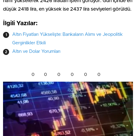
hafif yükselerek 2426 liradan işlem görüyor. Gün içinde en
düşük 2418 lira, en yüksek ise 2437 lira seviyeleri görüldü.
İlgili Yazılar:
Altın Fiyatları Yükselişte: Bankaların Alımı ve Jeopolitik
Gerginlikler Etkili
Altın ve Dolar Yorumları
0
0
0
0
0
0