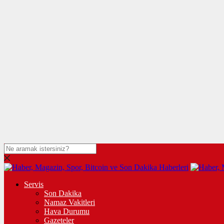
Servis
Son Dakika
Namaz Vakitleri
Hava Durumu
Gazeteler