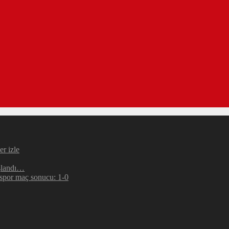
r izle
şlandı…
espor maç sonucu: 1-0