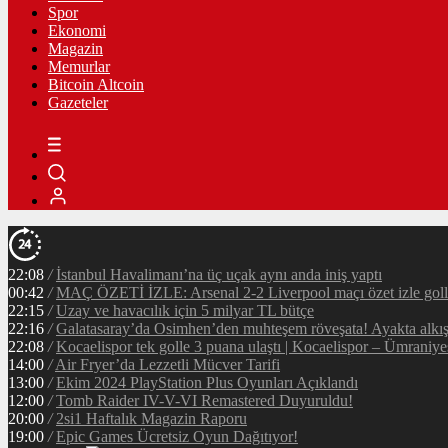
Spor
Ekonomi
Magazin
Memurlar
Bitcoin Altcoin
Gazeteler
22:08
/
İstanbul Havalimanı’na üç uçak aynı anda iniş yaptı
00:42
/
MAÇ ÖZETİ İZLE: Arsenal 2-2 Liverpool maçı özet izle golle
22:15
/
Uzay ve havacılık için 5 milyar TL bütçe
22:16
/
Galatasaray’da Osimhen’den muhteşem röveşata! Ayakta alkı
22:08
/
Kocaelispor tek golle 3 puana ulaştı | Kocaelispor – Ümraniy
14:00
/
Air Fryer’da Lezzetli Mücver Tarifi
13:00
/
Ekim 2024 PlayStation Plus Oyunları Açıklandı
12:00
/
Tomb Raider IV-V-VI Remastered Duyuruldu!
20:00
/
2si1 Haftalık Magazin Raporu
19:00
/
Epic Games Ücretsiz Oyun Dağıtıyor!