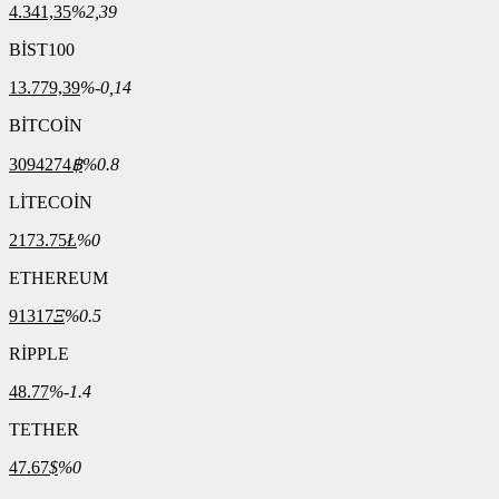
4.341,35
%2,39
BİST100
13.779,39
%-0,14
BİTCOİN
3094274
฿
%0.8
LİTECOİN
2173.75
Ł
%0
ETHEREUM
91317
Ξ
%0.5
RİPPLE
48.77
%-1.4
TETHER
47.67
$
%0