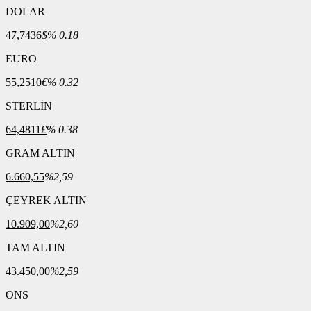
DOLAR
47,7436
$
% 0.18
EURO
55,2510
€
% 0.32
STERLİN
64,4811
£
% 0.38
GRAM ALTIN
6.660,55
%2,59
ÇEYREK ALTIN
10.909,00
%2,60
TAM ALTIN
43.450,00
%2,59
ONS