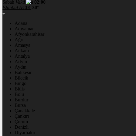
Sabah
Vakti
02:00
İstanbul
AÇIK
30°
Adana
Adıyaman
Afyonkarahisar
Ağrı
Amasya
Ankara
Antalya
Artvin
Aydın
Balıkesir
Bilecik
Bingöl
Bitlis
Bolu
Burdur
Bursa
Çanakkale
Çankırı
Çorum
Denizli
Diyarbakır