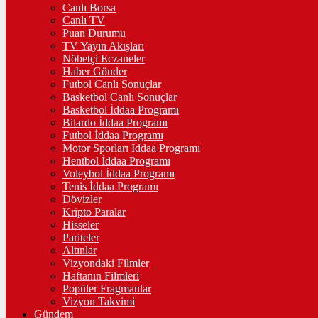
Canlı Borsa
Canlı TV
Puan Durumu
TV Yayın Akışları
Nöbetçi Eczaneler
Haber Gönder
Futbol Canlı Sonuçlar
Basketbol Canlı Sonuçlar
Basketbol İddaa Programı
Bilardo İddaa Programı
Futbol İddaa Programı
Motor Sporları İddaa Programı
Hentbol İddaa Programı
Voleybol İddaa Programı
Tenis İddaa Programı
Dövizler
Kripto Paralar
Hisseler
Pariteler
Altınlar
Vizyondaki Filmler
Haftanın Filmleri
Popüler Fragmanlar
Vizyon Takvimi
Gündem