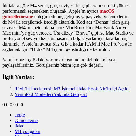
İddialara göre M4 serisi; giriş seviyesi bir çipin yanı sıra iki yüksek
performanslı seçenekten oluşacak. Apple’ın ayrıca
macOS
güncellemesine
entegre edilmiş gelişmiş yapay zeka yeteneklerini
de M4 ile sergilemek istediği aktarıldı. Kod adı “Donan” olan giriş
seviyesi M4; nispeten daha ucuz MacBook Pro, MacBook Air ve
Mac mini’ye güç verecek. Üst düzey “Brava” çipi ise Mac Studio ve
profesyonel seviye dizüstü/masaüstü bilgisayarlar için tasarlanmış
durumda. Apple’ın ayrıca 512 GB’a kadar RAM’li Mac Pro’ya güç
sağlamak için “Hidra” M4 çipini geliştirdiği de belirtildi.
Yanıtlarınızı aşağıdaki yorumlar kısmından bizimle kolayca
paylaşabilirsiniz. Görüşleriniz bizim için çok değerli.
İlgili Yazılar:
iFixit’in İncelemesi: M3 İşlemcili MacBook Air’in İçi Açıldı
Yeni iPad Modelleri Yakında Geliyor!
0
0
0
0
0
0
apple
Güncelleme
iMac
M4 yongaları