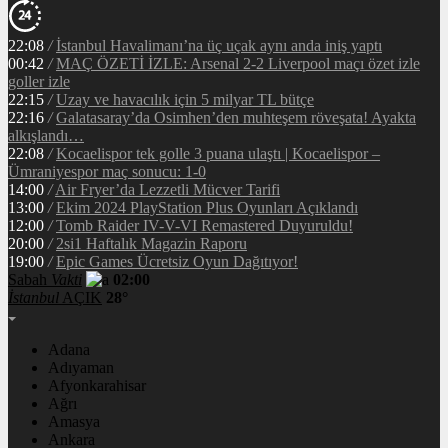
22:08
/
İstanbul Havalimanı’na üç uçak aynı anda iniş yaptı
00:42
/
MAÇ ÖZETİ İZLE: Arsenal 2-2 Liverpool maçı özet izle
goller izle
22:15
/
Uzay ve havacılık için 5 milyar TL bütçe
22:16
/
Galatasaray’da Osimhen’den muhteşem röveşata! Ayakta
alkışlandı…
22:08
/
Kocaelispor tek golle 3 puana ulaştı | Kocaelispor –
Ümraniyespor maç sonucu: 1-0
14:00
/
Air Fryer’da Lezzetli Mücver Tarifi
13:00
/
Ekim 2024 PlayStation Plus Oyunları Açıklandı
12:00
/
Tomb Raider IV-V-VI Remastered Duyuruldu!
20:00
/
2si1 Haftalık Magazin Raporu
19:00
/
Epic Games Ücretsiz Oyun Dağıtıyor!
Sabah
Vakti
02:00
İstanbul
AÇIK
28°
Adana
Adıyaman
Afyonkarahisar
Ağrı
Amasya
Ankara