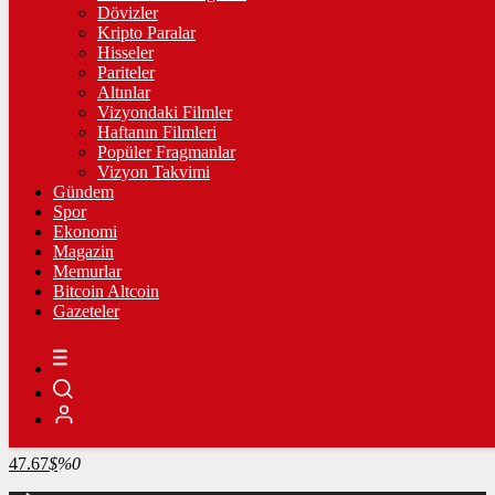
4.260,78
%0,49
Dövizler
Kripto Paralar
BİST100
Hisseler
Pariteler
13.798,82
%0,70
Altınlar
Vizyondaki Filmler
BİTCOİN
Haftanın Filmleri
Popüler Fragmanlar
3065711
฿
%-0.3
Vizyon Takvimi
Gündem
LİTECOİN
Spor
Ekonomi
2171.32
Ł
%0.7
Magazin
Memurlar
ETHEREUM
Bitcoin Altcoin
Gazeteler
90515
Ξ
%-0.2
RİPPLE
48.85
%-2.2
TETHER
47.67
$
%0