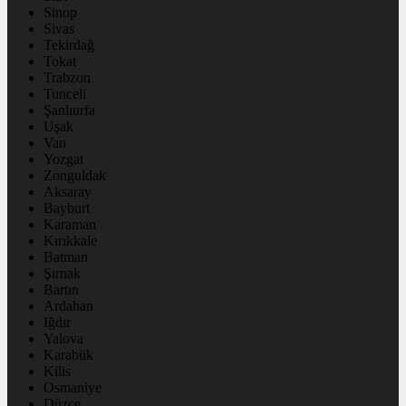
Sinop
Sivas
Tekirdağ
Tokat
Trabzon
Tunceli
Şanlıurfa
Uşak
Van
Yozgat
Zonguldak
Aksaray
Bayburt
Karaman
Kırıkkale
Batman
Şırnak
Bartın
Ardahan
Iğdır
Yalova
Karabük
Kilis
Osmaniye
Düzce