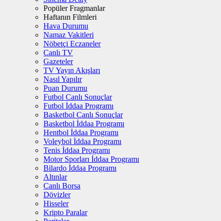
Popüler Fragmanlar
Haftanın Filmleri
Hava Durumu
Namaz Vakitleri
Nöbetçi Eczaneler
Canlı TV
Gazeteler
TV Yayın Akışları
Nasıl Yapılır
Puan Durumu
Futbol Canlı Sonuçlar
Futbol İddaa Programı
Basketbol Canlı Sonuçlar
Basketbol İddaa Programı
Hentbol İddaa Programı
Voleybol İddaa Programı
Tenis İddaa Programı
Motor Sporları İddaa Programı
Bilardo İddaa Programı
Altınlar
Canlı Borsa
Dövizler
Hisseler
Kripto Paralar