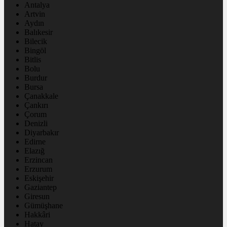
Antalya
Artvin
Aydın
Balıkesir
Bilecik
Bingöl
Bitlis
Bolu
Burdur
Bursa
Çanakkale
Çankırı
Çorum
Denizli
Diyarbakır
Edirne
Elazığ
Erzincan
Erzurum
Eskişehir
Gaziantep
Giresun
Gümüşhane
Hakkâri
Hatay