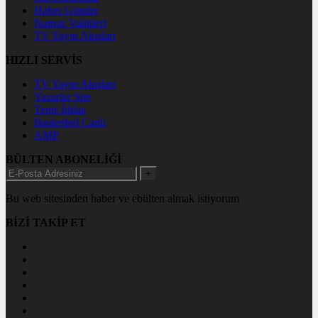
Haber Gönder
Namaz Vakitleri
TV Yayın Akışları
HIZLI SERVİS
TV Yayın Akışları
Yazarlar Site
Tenis İddaa
Basketbol Canlı
AMP
BÜLTEN ABONELİĞİ
+
Bu web sitesinden haber ve ebülten almak istiyorum
BİZİ TAKİP ET