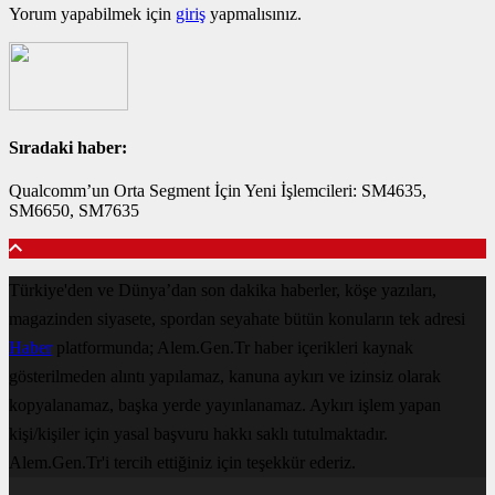
Yorum yapabilmek için
giriş
yapmalısınız.
Sıradaki haber:
Qualcomm’un Orta Segment İçin Yeni İşlemcileri: SM4635,
SM6650, SM7635
Türkiye'den ve Dünya’dan son dakika haberler, köşe yazıları,
magazinden siyasete, spordan seyahate bütün konuların tek adresi
Haber
platformunda; Alem.Gen.Tr haber içerikleri kaynak
gösterilmeden alıntı yapılamaz, kanuna aykırı ve izinsiz olarak
kopyalanamaz, başka yerde yayınlanamaz. Aykırı işlem yapan
kişi/kişiler için yasal başvuru hakkı saklı tutulmaktadır.
Alem.Gen.Tr'i tercih ettiğiniz için teşekkür ederiz.