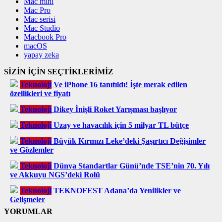
Mac mini
Mac Pro
Mac serisi
Mac Studio
Macbook Pro
macOS
yapay zeka
SİZİN İÇİN SEÇTİKLERİMİZ
Teknoloji
Ve iPhone 16 tanıtıldı! İşte merak edilen
özellikleri ve fiyatı
Teknoloji
Dikey İnişli Roket Yarışması başlıyor
Teknoloji
Uzay ve havacılık için 5 milyar TL bütçe
Teknoloji
Büyük Kırmızı Leke’deki Şaşırtıcı Değişimler
ve Gözlemler
Teknoloji
Dünya Standartlar Günü’nde TSE’nin 70. Yılı
ve Akkuyu NGS’deki Rolü
Teknoloji
TEKNOFEST Adana’da Yenilikler ve
Gelişmeler
YORUMLAR