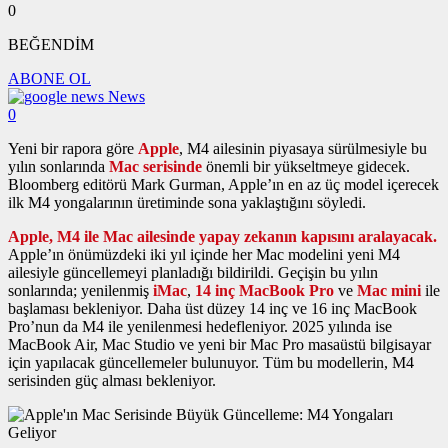
0
BEĞENDİM
ABONE OL
News
0
Yeni bir rapora göre
Apple
, M4 ailesinin piyasaya sürülmesiyle bu
yılın sonlarında
Mac serisinde
önemli bir yükseltmeye gidecek.
Bloomberg editörü Mark Gurman, Apple’ın en az üç model içerecek
ilk M4 yongalarının üretiminde sona yaklaştığını söyledi.
Apple, M4 ile Mac ailesinde yapay zekanın kapısını aralayacak.
Apple’ın önümüzdeki iki yıl içinde her Mac modelini yeni M4
ailesiyle güncellemeyi planladığı bildirildi. Geçişin bu yılın
sonlarında; yenilenmiş
iMac
,
14 inç MacBook Pro
ve
Mac mini
ile
başlaması bekleniyor. Daha üst düzey 14 inç ve 16 inç MacBook
Pro’nun da M4 ile yenilenmesi hedefleniyor. 2025 yılında ise
MacBook Air, Mac Studio ve yeni bir Mac Pro masaüstü bilgisayar
için yapılacak güncellemeler bulunuyor. Tüm bu modellerin, M4
serisinden güç alması bekleniyor.