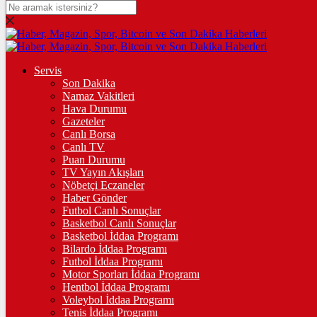
DOLAR
47,7132
$
% 0.16
EURO
Servis
Son Dakika
55,0276
€
% -0.02
Namaz Vakitleri
STERLİN
Hava Durumu
Gazeteler
64,2427
£
% 0.06
Canlı Borsa
Canlı TV
GRAM ALTIN
Puan Durumu
TV Yayın Akışları
6.528,60
%0,55
Nöbetçi Eczaneler
Haber Gönder
ÇEYREK ALTIN
Futbol Canlı Sonuçlar
Basketbol Canlı Sonuçlar
10.698,00
%0,61
Basketbol İddaa Programı
Bilardo İddaa Programı
TAM ALTIN
Futbol İddaa Programı
Motor Sporları İddaa Programı
42.610,00
%0,61
Hentbol İddaa Programı
Voleybol İddaa Programı
ONS
Tenis İddaa Programı