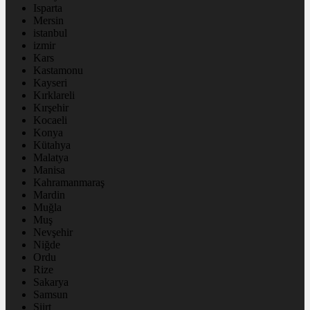
Isparta
Mersin
istanbul
izmir
Kars
Kastamonu
Kayseri
Kırklareli
Kırşehir
Kocaeli
Konya
Kütahya
Malatya
Manisa
Kahramanmaraş
Mardin
Muğla
Muş
Nevşehir
Niğde
Ordu
Rize
Sakarya
Samsun
Siirt