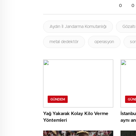
0
0
Aydın İl Jandarma Komutanlığı
Gözaltı
metal dedektör
operasyon
so
GÜNDEM
GÜN
Yağ Yakarak Kolay Kilo Verme
İstanbu
Yöntemleri
aynı an