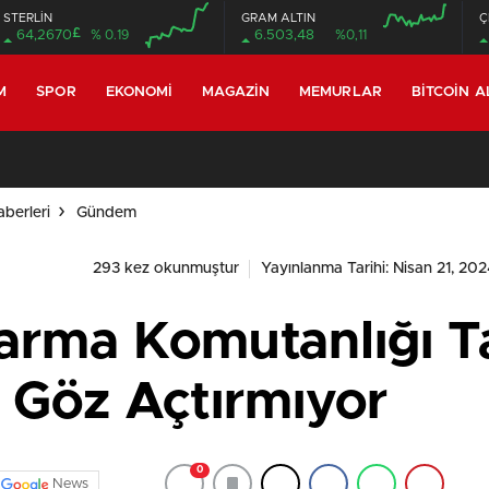
STERLİN
GRAM ALTIN
Ç
£
64,2670
% 0.19
6.503,48
%0,11
M
SPOR
EKONOMI
MAGAZIN
MEMURLAR
BITCOIN A
berleri
Gündem
293 kez okunmuştur
Yayınlanma Tarihi: Nisan 21, 202
arma Komutanlığı Ta
a Göz Açtırmıyor
0
News