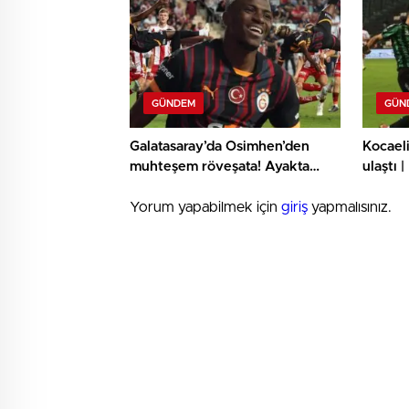
GÜNDEM
GÜN
Galatasaray’da Osimhen’den
Kocaeli
muhteşem röveşata! Ayakta
ulaştı 
alkışlandı…
Ümrani
Yorum yapabilmek için
giriş
yapmalısınız.