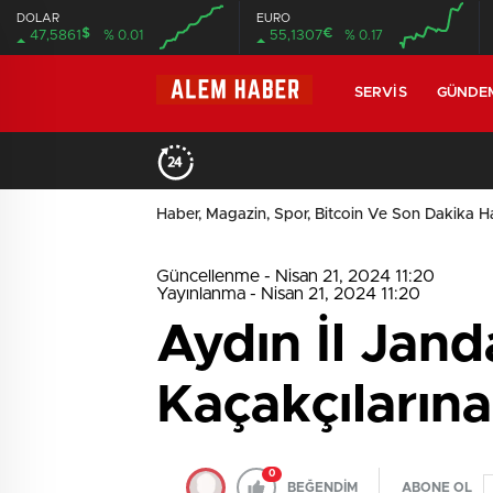
DOLAR
EURO
$
€
47,5861
% 0.01
55,1307
% 0.17
SERVIS
GÜNDE
Haber, Magazin, Spor, Bitcoin Ve Son Dakika Ha
Güncellenme - Nisan 21, 2024 11:20
Yayınlanma - Nisan 21, 2024 11:20
Aydın İl Jand
Kaçakçıların
0
BEĞENDİM
ABONE OL