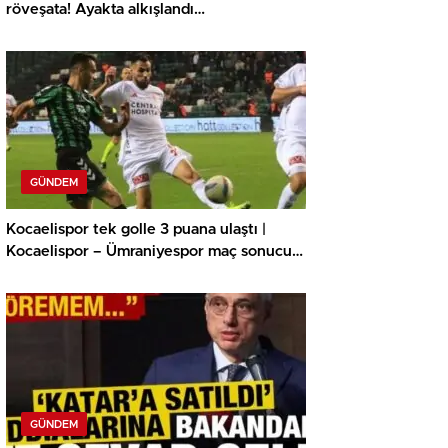
röveşata! Ayakta alkışlandı…
GÜNDEM
Kocaelispor tek golle 3 puana ulaştı |
Kocaelispor – Ümraniyespor maç sonucu:
1-0
GÜNDEM