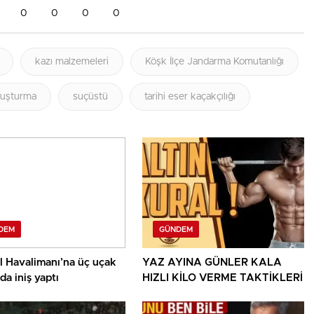
0
0
0
0
kazı malzemeleri
Köşk İlçe Jandarma Komutanlığı
ruşturma
suçüstü
tarihi eser kaçakçılığı
DEM
GÜNDEM
l Havalimanı’na üç uçak
YAZ AYINA GÜNLER KALA
da iniş yaptı
HIZLI KİLO VERME TAKTİKLERİ