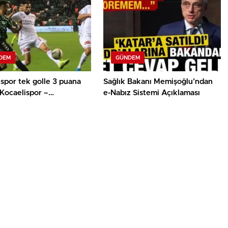
DEM
GÜNDEM
spor tek golle 3 puana
Sağlık Bakanı Memişoğlu’ndan
| Kocaelispor –
e-Nabız Sistemi Açıklaması
yespor maç sonucu: 1-0