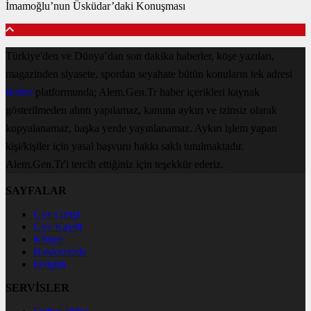
İmamoğlu’nun Üsküdar’daki Konuşması
Türkiye'den ve Dünya’dan son dakika haberler, köşe yazıları,
magazinden siyasete, spordan seyahate bütün konuların tek adresi
Haber
platformunda; Alem.Gen.Tr haber içerikleri kaynak
gösterilmeden alıntı yapılamaz, kanuna aykırı ve izinsiz olarak
kopyalanamaz, başka yerde yayınlanamaz. Aykırı işlem yapan
kişi/kişiler için yasal başvuru hakkı saklı tutulmaktadır.
Alem.Gen.Tr'i tercih ettiğiniz için teşekkür ederiz.
SAYFALAR
Üye Girişi
Üye Kaydı
Künye
Hakkımızda
İletişim
SERVİSLER