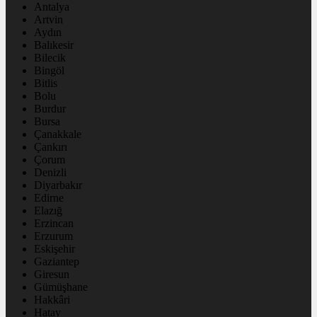
Antalya
Artvin
Aydın
Balıkesir
Bilecik
Bingöl
Bitlis
Bolu
Burdur
Bursa
Çanakkale
Çankırı
Çorum
Denizli
Diyarbakır
Edirne
Elazığ
Erzincan
Erzurum
Eskişehir
Gaziantep
Giresun
Gümüşhane
Hakkâri
Hatay