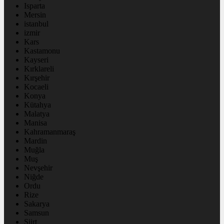
Isparta
Mersin
istanbul
izmir
Kars
Kastamonu
Kayseri
Kırklareli
Kırşehir
Kocaeli
Konya
Kütahya
Malatya
Manisa
Kahramanmaraş
Mardin
Muğla
Muş
Nevşehir
Niğde
Ordu
Rize
Sakarya
Samsun
Siirt