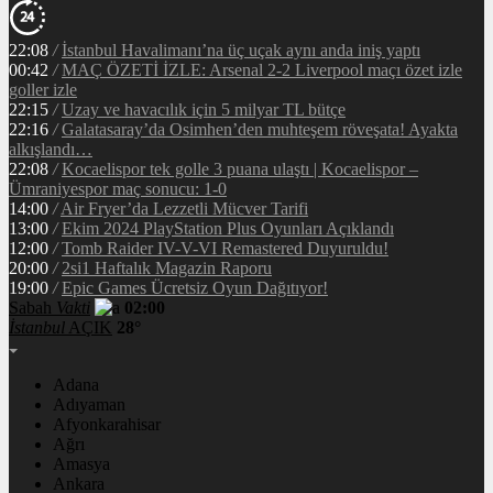
22:08
/
İstanbul Havalimanı’na üç uçak aynı anda iniş yaptı
00:42
/
MAÇ ÖZETİ İZLE: Arsenal 2-2 Liverpool maçı özet izle
goller izle
22:15
/
Uzay ve havacılık için 5 milyar TL bütçe
22:16
/
Galatasaray’da Osimhen’den muhteşem röveşata! Ayakta
alkışlandı…
22:08
/
Kocaelispor tek golle 3 puana ulaştı | Kocaelispor –
Ümraniyespor maç sonucu: 1-0
14:00
/
Air Fryer’da Lezzetli Mücver Tarifi
13:00
/
Ekim 2024 PlayStation Plus Oyunları Açıklandı
12:00
/
Tomb Raider IV-V-VI Remastered Duyuruldu!
20:00
/
2si1 Haftalık Magazin Raporu
19:00
/
Epic Games Ücretsiz Oyun Dağıtıyor!
Sabah
Vakti
02:00
İstanbul
AÇIK
28°
Adana
Adıyaman
Afyonkarahisar
Ağrı
Amasya
Ankara