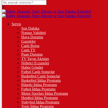
DOLAR
47,7113
$
% 0.17
EURO
Servis
Son Dakika
55,0438
€
% 0.04
Namaz Vakitleri
STERLİN
Hava Durumu
Gazeteler
64,1658
£
% -0.03
Canlı Borsa
Canlı TV
GRAM ALTIN
Puan Durumu
TV Yayın Akışları
6.610,09
%1,81
Nöbetçi Eczaneler
Haber Gönder
ÇEYREK ALTIN
Futbol Canlı Sonuçlar
Basketbol Canlı Sonuçlar
10.801,00
%1,58
Basketbol İddaa Programı
Bilardo İddaa Programı
TAM ALTIN
Futbol İddaa Programı
Motor Sporları İddaa Programı
43.018,00
%1,57
Hentbol İddaa Programı
Voleybol İddaa Programı
ONS
Tenis İddaa Programı