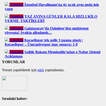
Gündem
İstanbul Havalimanı’na üç uçak aynı anda iniş
yaptı
Gündem
YAZ AYINA GÜNLER KALA HIZLI KİLO
VERME TAKTİKLERİ
Gündem
Galatasaray’da Osimhen’den muhteşem
röveşata! Ayakta alkışlandı…
Gündem
Kocaelispor tek golle 3 puana ulaştı |
Kocaelispor – Ümraniyespor maç sonucu: 1-0
Gündem
Sağlık Bakanı Memişoğlu’ndan e-Nabız Sistemi
Açıklaması
YORUMLAR
Yorum yapabilmek için
giriş
yapmalısınız.
Sıradaki haber: