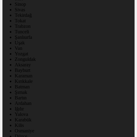
Sinop
Sivas
Tekirdağ
Tokat
Trabzon
Tunceli
Şanlıurfa
Uşak
Van
Yozgat
Zonguldak
Aksaray
Bayburt
Karaman
Kırıkkale
Batman
Şırnak
Bartın
Ardahan
Iğdır
Yalova
Karabük
Kilis
Osmaniye
Düzce