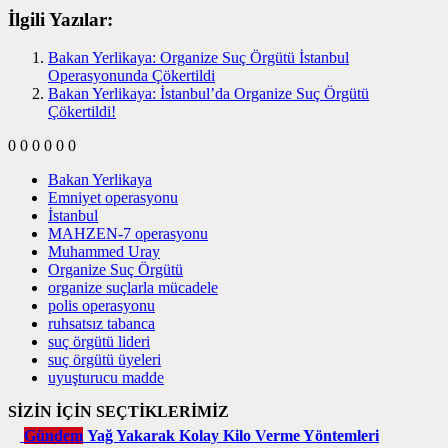
İlgili Yazılar:
Bakan Yerlikaya: Organize Suç Örgütü İstanbul
Operasyonunda Çökertildi
Bakan Yerlikaya: İstanbul’da Organize Suç Örgütü
Çökertildi!
0
0
0
0
0
0
Bakan Yerlikaya
Emniyet operasyonu
İstanbul
MAHZEN-7 operasyonu
Muhammed Uray
Organize Suç Örgütü
organize suçlarla mücadele
polis operasyonu
ruhsatsız tabanca
suç örgütü lideri
suç örgütü üyeleri
uyuşturucu madde
SİZİN İÇİN SEÇTİKLERİMİZ
Gündem
Yağ Yakarak Kolay Kilo Verme Yöntemleri