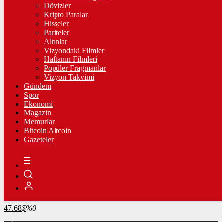
4.316,04
%1,79
Dövizler
Kripto Paralar
BİST100
Hisseler
Pariteler
13.822,66
%0,17
Altınlar
Vizyondaki Filmler
BİTCOİN
Haftanın Filmleri
Popüler Fragmanlar
3093975
฿
%-0.1
Vizyon Takvimi
Gündem
LİTECOİN
Spor
Ekonomi
2182.59
Ł
%1.4
Magazin
Memurlar
ETHEREUM
Bitcoin Altcoin
Gazeteler
91270
Ξ
%-0.1
RİPPLE
49.41
%-1.9
TETHER
47.68
$
%0