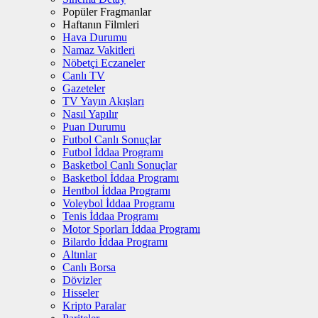
Popüler Fragmanlar
Haftanın Filmleri
Hava Durumu
Namaz Vakitleri
Nöbetçi Eczaneler
Canlı TV
Gazeteler
TV Yayın Akışları
Nasıl Yapılır
Puan Durumu
Futbol Canlı Sonuçlar
Futbol İddaa Programı
Basketbol Canlı Sonuçlar
Basketbol İddaa Programı
Hentbol İddaa Programı
Voleybol İddaa Programı
Tenis İddaa Programı
Motor Sporları İddaa Programı
Bilardo İddaa Programı
Altınlar
Canlı Borsa
Dövizler
Hisseler
Kripto Paralar