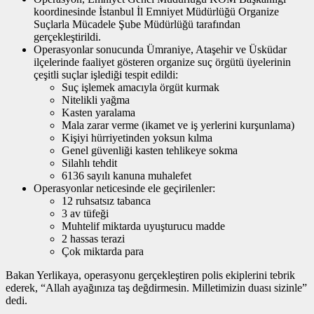
koordinesinde İstanbul İl Emniyet Müdürlüğü Organize
Suçlarla Mücadele Şube Müdürlüğü tarafından
gerçekleştirildi.
Operasyonlar sonucunda Ümraniye, Ataşehir ve Üsküdar
ilçelerinde faaliyet gösteren organize suç örgütü üyelerinin
çeşitli suçlar işlediği tespit edildi:
Suç işlemek amacıyla örgüt kurmak
Nitelikli yağma
Kasten yaralama
Mala zarar verme (ikamet ve iş yerlerini kurşunlama)
Kişiyi hürriyetinden yoksun kılma
Genel güvenliği kasten tehlikeye sokma
Silahlı tehdit
6136 sayılı kanuna muhalefet
Operasyonlar neticesinde ele geçirilenler:
12 ruhsatsız tabanca
3 av tüfeği
Muhtelif miktarda uyuşturucu madde
2 hassas terazi
Çok miktarda para
Bakan Yerlikaya, operasyonu gerçekleştiren polis ekiplerini tebrik
ederek, “Allah ayağınıza taş değdirmesin. Milletimizin duası sizinle”
dedi.