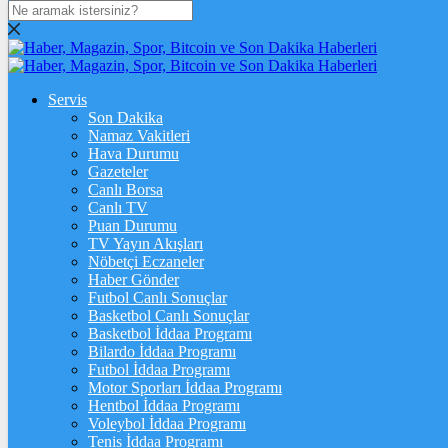
DOLAR
47,7436
$
% 0.18
EURO
Servis
Son Dakika
55,2510
€
% 0.32
Namaz Vakitleri
STERLİN
Hava Durumu
Gazeteler
64,4811
£
% 0.38
Canlı Borsa
Canlı TV
GRAM ALTIN
Puan Durumu
TV Yayın Akışları
6.660,55
%2,59
Nöbetçi Eczaneler
Haber Gönder
ÇEYREK ALTIN
Futbol Canlı Sonuçlar
Basketbol Canlı Sonuçlar
10.903,00
%2,54
Basketbol İddaa Programı
Bilardo İddaa Programı
TAM ALTIN
Futbol İddaa Programı
Motor Sporları İddaa Programı
43.427,00
%2,54
Hentbol İddaa Programı
Voleybol İddaa Programı
ONS
Tenis İddaa Programı