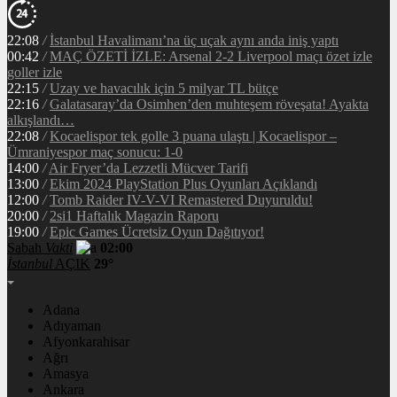
22:08
/
İstanbul Havalimanı’na üç uçak aynı anda iniş yaptı
00:42
/
MAÇ ÖZETİ İZLE: Arsenal 2-2 Liverpool maçı özet izle
goller izle
22:15
/
Uzay ve havacılık için 5 milyar TL bütçe
22:16
/
Galatasaray’da Osimhen’den muhteşem röveşata! Ayakta
alkışlandı…
22:08
/
Kocaelispor tek golle 3 puana ulaştı | Kocaelispor –
Ümraniyespor maç sonucu: 1-0
14:00
/
Air Fryer’da Lezzetli Mücver Tarifi
13:00
/
Ekim 2024 PlayStation Plus Oyunları Açıklandı
12:00
/
Tomb Raider IV-V-VI Remastered Duyuruldu!
20:00
/
2si1 Haftalık Magazin Raporu
19:00
/
Epic Games Ücretsiz Oyun Dağıtıyor!
Sabah
Vakti
02:00
İstanbul
AÇIK
29°
Adana
Adıyaman
Afyonkarahisar
Ağrı
Amasya
Ankara