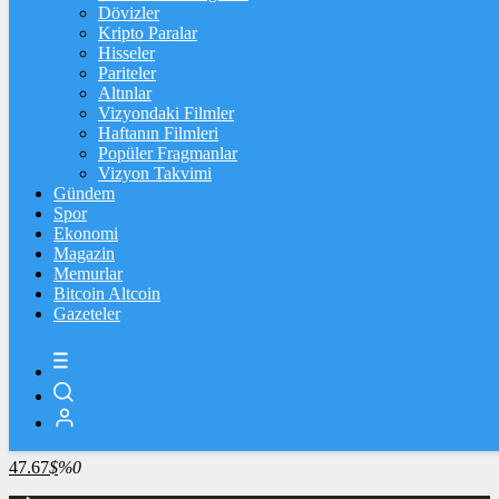
4.341,35
%2,39
Dövizler
Kripto Paralar
BİST100
Hisseler
Pariteler
13.779,39
%-0,14
Altınlar
Vizyondaki Filmler
BİTCOİN
Haftanın Filmleri
Popüler Fragmanlar
3102350
฿
%0.3
Vizyon Takvimi
Gündem
LİTECOİN
Spor
Ekonomi
2182.29
Ł
%0.3
Magazin
Memurlar
ETHEREUM
Bitcoin Altcoin
Gazeteler
91607
Ξ
%0.2
RİPPLE
49.71
%1
TETHER
47.67
$
%0