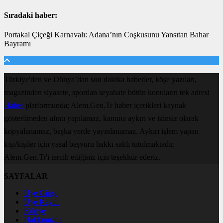
Sıradaki haber:
Portakal Çiçeği Karnavalı: Adana’nın Coşkusunu Yansıtan Bahar
Bayramı
Türkiye'den ve Dünya’dan son dakika haberler, köşe yazıları,
magazinden siyasete, spordan seyahate bütün konuların tek adresi
Haber
platformunda; Alem.Gen.Tr haber içerikleri kaynak
gösterilmeden alıntı yapılamaz, kanuna aykırı ve izinsiz olarak
kopyalanamaz, başka yerde yayınlanamaz. Aykırı işlem yapan
kişi/kişiler için yasal başvuru hakkı saklı tutulmaktadır.
Alem.Gen.Tr'i tercih ettiğiniz için teşekkür ederiz.
SAYFALAR
Üye Girişi
Üye Kaydı
Künye
Hakkımızda