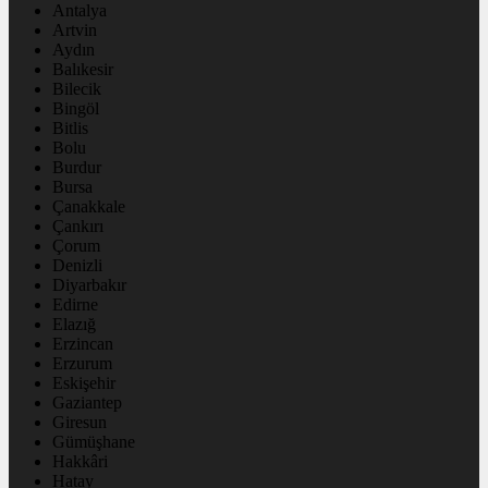
Antalya
Artvin
Aydın
Balıkesir
Bilecik
Bingöl
Bitlis
Bolu
Burdur
Bursa
Çanakkale
Çankırı
Çorum
Denizli
Diyarbakır
Edirne
Elazığ
Erzincan
Erzurum
Eskişehir
Gaziantep
Giresun
Gümüşhane
Hakkâri
Hatay