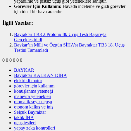
yapabilme ve pistsiz uçuş gibi yeteneklere sahiptir.
Görevler İçin Kullanım:
Havada inceleme ve gizli görevler
için ideal bir hava aracıdır.
İlgili Yazılar:
Bayraktar TB3 2.Prototip İlk Uçuş Testi Başarıyla
Gerçekleştirildi
Baykar’ın Milli ve Özgün SİHA’sı Bayraktar TB3 18. Uçuş
Testini Tamamladı
0
0
0
0
0
0
BAYKAR
Bayraktar KALKAN DİHA
elektrikli motor
görevler için kullanım
konuşlanma yeteneği
manevra yetenekleri
otomatik seyir uçuşu
otonom kalkış ve iniş
Selçuk Bayraktar
taktik İHA
uçuş testleri
yapay zeka kontrolleri