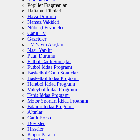
Popüler Fragmanlar
Haftanın Filmleri
Hava Durumu
Namaz Vakitleri
Nöbetçi Eczaneler
Canlı TV
Gazeteler
TV Yayın Akışları
Nasıl Yapılır
Puan Durumu
Futbol Canlı Sonuçlar
Futbol İddaa Programı
Basketbol Canlı Sonuçlar
Basketbol İddaa Programı
Hentbol İddaa Programı
Voleybol İddaa Programı
Tenis İddaa Programı
Motor Sporları İddaa Programı
Bilardo İddaa Programı
Altınlar
Canlı Borsa
Dövizler
Hisseler
Kripto Paralar