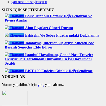
yarı otonom seyir uçuşu
SİZİN İÇİN SEÇTİKLERİMİZ
Ekonomi
Borsa İstanbul Haftalık Değerlendirme ve
Piyasa Analizi
Ekonomi
Altın Fiyatları Güncel Durum
Ekonomi
Eskişehir’de Sebze Fiyatlarındaki Dalgalanma
Ekonomi
Jandarma, İnternet Suçlarıyla Mücadelede
Başarılı Sonuçlar Elde Ediyor
Ekonomi
İstanbul Havalimanı, Condé Nast Traveler
Okuyucuları Tarafından Dünyanın En İyi Havalimanı
Seçildi
Ekonomi
BIST 100 Endeksi Günlük Değerlendirme
YORUMLAR
Yorum yapabilmek için
giriş
yapmalısınız.