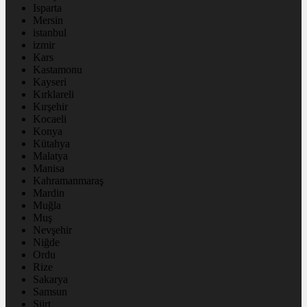
Isparta
Mersin
istanbul
izmir
Kars
Kastamonu
Kayseri
Kırklareli
Kırşehir
Kocaeli
Konya
Kütahya
Malatya
Manisa
Kahramanmaraş
Mardin
Muğla
Muş
Nevşehir
Niğde
Ordu
Rize
Sakarya
Samsun
Siirt