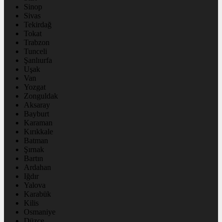
Sinop
Sivas
Tekirdağ
Tokat
Trabzon
Tunceli
Şanlıurfa
Uşak
Van
Yozgat
Zonguldak
Aksaray
Bayburt
Karaman
Kırıkkale
Batman
Şırnak
Bartın
Ardahan
Iğdır
Yalova
Karabük
Kilis
Osmaniye
Düzce