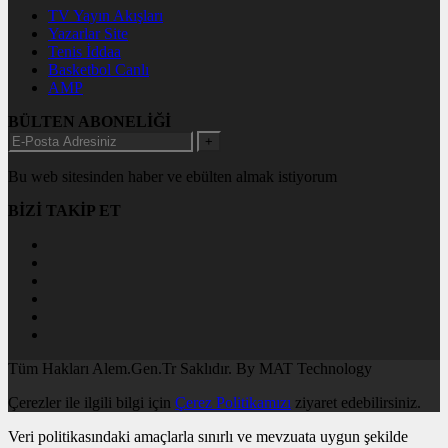
TV Yayın Akışları
Yazarlar Site
Tenis İddaa
Basketbol Canlı
AMP
BÜLTEN ABONELİĞİ
+
Bu web sitesinden haber ve ebülten almak istiyorum
BİZİ TAKİP ET
Tüm Hakları Alem.Gen.Tr Saklıdır. By MAT Technology
Çerezler ile ilgili bilgi için
Çerez Politikamızı
ziyaret edebilirsiniz.
Veri politikasındaki amaçlarla sınırlı ve mevzuata uygun şekilde