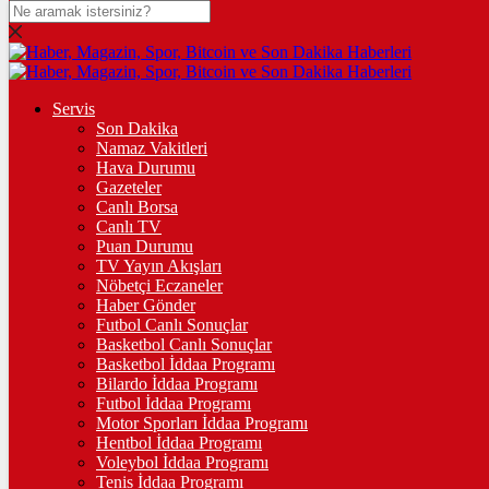
DOLAR
47,7436
$
% 0.18
EURO
Servis
Son Dakika
55,2510
€
% 0.32
Namaz Vakitleri
STERLİN
Hava Durumu
Gazeteler
64,4811
£
% 0.38
Canlı Borsa
Canlı TV
GRAM ALTIN
Puan Durumu
TV Yayın Akışları
6.660,55
%2,59
Nöbetçi Eczaneler
Haber Gönder
ÇEYREK ALTIN
Futbol Canlı Sonuçlar
Basketbol Canlı Sonuçlar
10.909,00
%2,60
Basketbol İddaa Programı
Bilardo İddaa Programı
TAM ALTIN
Futbol İddaa Programı
Motor Sporları İddaa Programı
43.450,00
%2,59
Hentbol İddaa Programı
Voleybol İddaa Programı
ONS
Tenis İddaa Programı