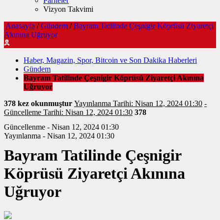
Pariteler
Vizyon Takvimi
Anasayfa
/
Gündem
/
Bayram Tatilinde Çeşnigir Köprüsü Ziyaretçi
Akınına Uğruyor
Haber, Magazin, Spor, Bitcoin ve Son Dakika Haberleri
Gündem
Bayram Tatilinde Çeşnigir Köprüsü Ziyaretçi Akınına
Uğruyor
378 kez okunmuştur
Yayınlanma Tarihi: Nisan 12, 2024 01:30
-
Güncelleme Tarihi: Nisan 12, 2024 01:30
378
Güncellenme - Nisan 12, 2024 01:30
Yayınlanma - Nisan 12, 2024 01:30
Bayram Tatilinde Çeşnigir
Köprüsü Ziyaretçi Akınına
Uğruyor