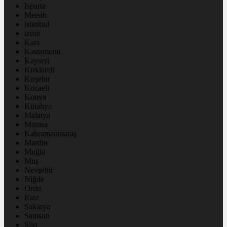
Isparta
Mersin
istanbul
izmir
Kars
Kastamonu
Kayseri
Kırklareli
Kırşehir
Kocaeli
Konya
Kütahya
Malatya
Manisa
Kahramanmaraş
Mardin
Muğla
Muş
Nevşehir
Niğde
Ordu
Rize
Sakarya
Samsun
Siirt