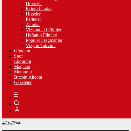
4.341,35
%2,39
Dövizler
Kripto Paralar
BİST100
Hisseler
Pariteler
13.779,39
%-0,14
Altınlar
Vizyondaki Filmler
BİTCOİN
Haftanın Filmleri
Popüler Fragmanlar
3094873
฿
%0.9
Vizyon Takvimi
Gündem
LİTECOİN
Spor
Ekonomi
2172.68
Ł
%-0.1
Magazin
Memurlar
ETHEREUM
Bitcoin Altcoin
Gazeteler
91187
Ξ
%0.5
RİPPLE
49.14
%-0.6
TETHER
47.67
$
%0