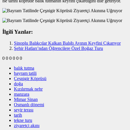
ise tarihi köprüde balık tutmanın keyfini çıkardığını dile getiriyor.
İlgili Yazılar:
Sinoplu Balıkçılar Kalkan Balığı Avının Keyfini Çıkarıyor
Şehir Hatları’ndan Öğrencilere Özel Boğaz Turu
0
0
0
0
0
0
balık tutma
bayram tatili
Çeşnigir Köprüsü
doğa
Kızılırmak nehr
manzara
Mimar Sinan
Osmanlı dönemi
seyir terası
tarih
tekne turu
ziyaretçi akını