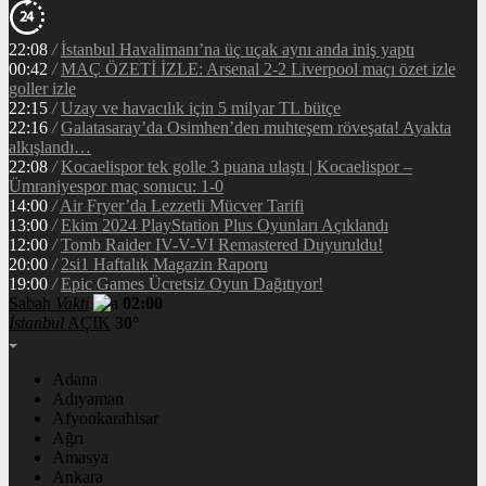
22:08
/
İstanbul Havalimanı’na üç uçak aynı anda iniş yaptı
00:42
/
MAÇ ÖZETİ İZLE: Arsenal 2-2 Liverpool maçı özet izle
goller izle
22:15
/
Uzay ve havacılık için 5 milyar TL bütçe
22:16
/
Galatasaray’da Osimhen’den muhteşem röveşata! Ayakta
alkışlandı…
22:08
/
Kocaelispor tek golle 3 puana ulaştı | Kocaelispor –
Ümraniyespor maç sonucu: 1-0
14:00
/
Air Fryer’da Lezzetli Mücver Tarifi
13:00
/
Ekim 2024 PlayStation Plus Oyunları Açıklandı
12:00
/
Tomb Raider IV-V-VI Remastered Duyuruldu!
20:00
/
2si1 Haftalık Magazin Raporu
19:00
/
Epic Games Ücretsiz Oyun Dağıtıyor!
Sabah
Vakti
02:00
İstanbul
AÇIK
30°
Adana
Adıyaman
Afyonkarahisar
Ağrı
Amasya
Ankara