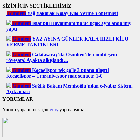
SİZİN İÇİN SEÇTİKLERİMİZ
Gündem
Yağ Yakarak Kolay Kilo Verme Yöntemleri
Gündem
İstanbul Havalimanı’na üç uçak aynı anda iniş
yaptı
Gündem
YAZ AYINA GÜNLER KALA HIZLI KİLO
VERME TAKTİKLERİ
Gündem
Galatasaray’da Osimhen’den muhteşem
röveşata! Ayakta alkışlandı…
Gündem
Kocaelispor tek golle 3 puana ulaştı |
Kocaelispor – Ümraniyespor maç sonucu: 1-0
Gündem
Sağlık Bakanı Memişoğlu’ndan e-Nabız Sistemi
Açıklaması
YORUMLAR
Yorum yapabilmek için
giriş
yapmalısınız.