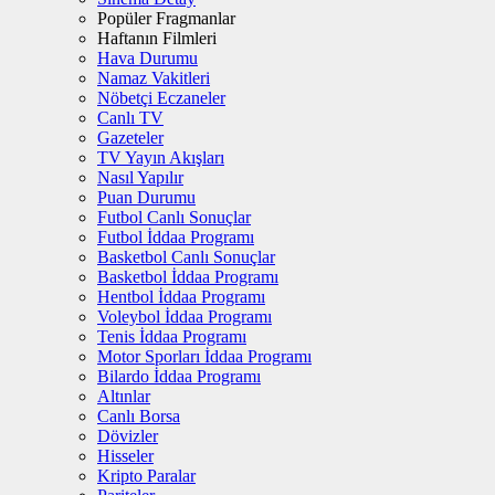
Popüler Fragmanlar
Haftanın Filmleri
Hava Durumu
Namaz Vakitleri
Nöbetçi Eczaneler
Canlı TV
Gazeteler
TV Yayın Akışları
Nasıl Yapılır
Puan Durumu
Futbol Canlı Sonuçlar
Futbol İddaa Programı
Basketbol Canlı Sonuçlar
Basketbol İddaa Programı
Hentbol İddaa Programı
Voleybol İddaa Programı
Tenis İddaa Programı
Motor Sporları İddaa Programı
Bilardo İddaa Programı
Altınlar
Canlı Borsa
Dövizler
Hisseler
Kripto Paralar