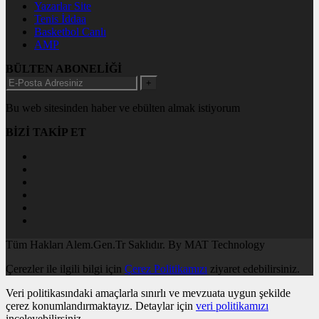
Yazarlar Site
Tenis İddaa
Basketbol Canlı
AMP
BÜLTEN ABONELİĞİ
+
Bu web sitesinden haber ve ebülten almak istiyorum
BİZİ TAKİP ET
Tüm Hakları Alem.Gen.Tr Saklıdır. By MAT Technology
Çerezler ile ilgili bilgi için
Çerez Politikamızı
ziyaret edebilirsiniz.
Veri politikasındaki amaçlarla sınırlı ve mevzuata uygun şekilde
çerez konumlandırmaktayız. Detaylar için
veri politikamızı
inceleyebilirsiniz.