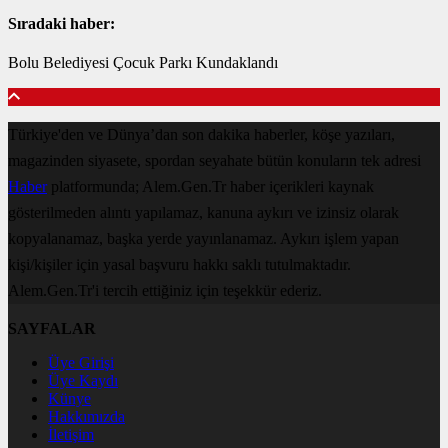
Sıradaki haber:
Bolu Belediyesi Çocuk Parkı Kundaklandı
Türkiye'den ve Dünya’dan son dakika haberler, köşe yazıları,
magazinden siyasete, spordan seyahate bütün konuların tek adresi
Haber
platformunda; Alem.Gen.Tr haber içerikleri kaynak
gösterilmeden alıntı yapılamaz, kanuna aykırı ve izinsiz olarak
kopyalanamaz, başka yerde yayınlanamaz. Aykırı işlem yapan
kişi/kişiler için yasal başvuru hakkı saklı tutulmaktadır.
Alem.Gen.Tr'i tercih ettiğiniz için teşekkür ederiz.
SAYFALAR
Üye Girişi
Üye Kaydı
Künye
Hakkımızda
İletişim