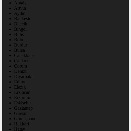
Antalya
Artvin
Aydın
Balıkesir
Bilecik
Bingöl
Bitlis
Bolu
Burdur
Bursa
Çanakkale
Çankırı
Çorum
Denizli
Diyarbakır
Edirne
Elazığ
Erzincan
Erzurum
Eskişehir
Gaziantep
Giresun
Gümüşhane
Hakkâri
Hatay