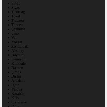
Sinop
Sivas
Tekirdağ
Tokat
Trabzon
Tunceli
Şanlıurfa
Uşak
Van
Yozgat
Zonguldak
Aksaray
Bayburt
Karaman
Kırıkkale
Batman
Şırnak
Bartın
Ardahan
Iğdır
Yalova
Karabük
Kilis
Osmaniye
Düzce