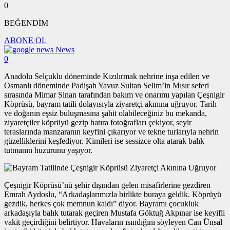
0
BEĞENDİM
ABONE OL
News
0
Anadolu Selçuklu döneminde Kızılırmak nehrine inşa edilen ve
Osmanlı döneminde Padişah Yavuz Sultan Selim’in Mısır seferi
sırasında Mimar Sinan tarafından bakım ve onarımı yapılan Çeşnigir
Köprüsü, bayram tatili dolayısıyla ziyaretçi akınına uğruyor. Tarih
ve doğanın eşsiz buluşmasına şahit olabileceğiniz bu mekanda,
ziyaretçiler köprüyü gezip hatıra fotoğrafları çekiyor, seyir
teraslarında manzaranın keyfini çıkarıyor ve tekne turlarıyla nehrin
güzelliklerini keşfediyor. Kimileri ise sessizce olta atarak balık
tutmanın huzurunu yaşıyor.
Çeşnigir Köprüsü’nü şehir dışından gelen misafirlerine gezdiren
Emrah Aydoslu, “Arkadaşlarımızla birlikte buraya geldik. Köprüyü
gezdik, herkes çok memnun kaldı” diyor. Bayramı çocukluk
arkadaşıyla balık tutarak geçiren Mustafa Göktuğ Akpınar ise keyifli
vakit geçirdiğini belirtiyor. Havaların ısındığını söyleyen Can Ünsal