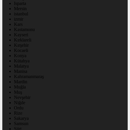
Isparta
Mersin
istanbul
izmir
Kars
Kastamonu
Kayseri
Kırklareli
Kırşehir
Kocaeli
Konya
Kütahya
Malatya
Manisa
Kahramanmaraş
Mardin
Muğla
Muş
Nevşehir
Niğde
Ordu
Rize
Sakarya
Samsun
Siirt