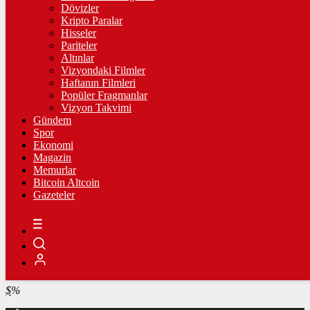
4.257,55
%0,24
Dövizler
Kripto Paralar
BİST100
Hisseler
Pariteler
13.703,13
%0,11
Altınlar
Vizyondaki Filmler
BİTCOİN
Haftanın Filmleri
Popüler Fragmanlar
฿
%
Vizyon Takvimi
Gündem
LİTECOİN
Spor
Ekonomi
Ł
%
Magazin
Memurlar
ETHEREUM
Bitcoin Altcoin
Gazeteler
Ξ
%
RİPPLE
%
TETHER
$
%