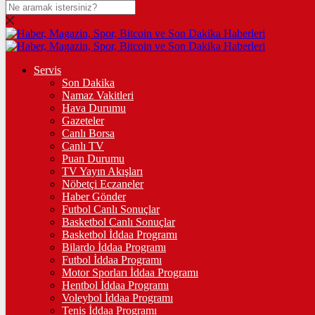
DOLAR
47,6083
$
% 0.05
EURO
Servis
Son Dakika
55,1142
€
% 0.14
Namaz Vakitleri
STERLİN
Hava Durumu
Gazeteler
64,2239
£
% 0.17
Canlı Borsa
Canlı TV
GRAM ALTIN
Puan Durumu
TV Yayın Akışları
6.523,92
%0,43
Nöbetçi Eczaneler
Haber Gönder
ÇEYREK ALTIN
Futbol Canlı Sonuçlar
Basketbol Canlı Sonuçlar
10.613,00
%0,45
Basketbol İddaa Programı
Bilardo İddaa Programı
TAM ALTIN
Futbol İddaa Programı
Motor Sporları İddaa Programı
42.271,00
%0,46
Hentbol İddaa Programı
Voleybol İddaa Programı
ONS
Tenis İddaa Programı