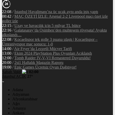
22:08
/
İstanbul Havalimanı’na üç uçak aynı anda iniş yaptı
00:42
/
MAÇ ÖZETİ İZLE: Arsenal 2-2 Liverpool maçı özet izle
goller izle
22:15
/
Uzay ve havacılık için 5 milyar TL bütçe
22:16
/
Galatasaray’da Osimhen’den muhteşem röveşata! Ayakta
alkışlandı…
22:08
/
Kocaelispor tek golle 3 puana ulaştı | Kocaelispor –
Ümraniyespor maç sonucu: 1-0
14:00
/
Air Fryer’da Lezzetli Mücver Tarifi
13:00
/
Ekim 2024 PlayStation Plus Oyunları Açıklandı
12:00
/
Tomb Raider IV-V-VI Remastered Duyuruldu!
20:00
/
2si1 Haftalık Magazin Raporu
19:00
/
Epic Games Ücretsiz Oyun Dağıtıyor!
Sabah
Vakti
02:00
İstanbul
AÇIK
27°
Adana
Adıyaman
Afyonkarahisar
Ağrı
Amasya
Ankara