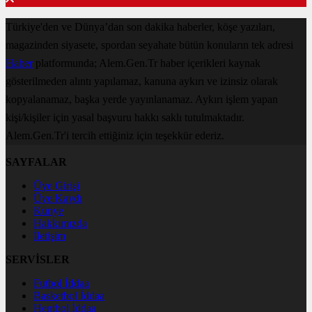
Türkiye'den ve Dünya’dan son dakika haberler, köşe yazıları,
magazinden siyasete, spordan seyahate bütün konuların tek adresi
Haber
platformunda; Alem.Gen.Tr haber içerikleri kaynak
gösterilmeden alıntı yapılamaz, kanuna aykırı ve izinsiz olarak
kopyalanamaz, başka yerde yayınlanamaz. Aykırı işlem yapan
kişi/kişiler için yasal başvuru hakkı saklı tutulmaktadır.
Alem.Gen.Tr'i tercih ettiğiniz için teşekkür ederiz.
SAYFALAR
Üye Girişi
Üye Kaydı
Künye
Hakkımızda
İletişim
SERVİSLER
Futbol İddaa
Basketbol İddaa
Hentbol İddaa