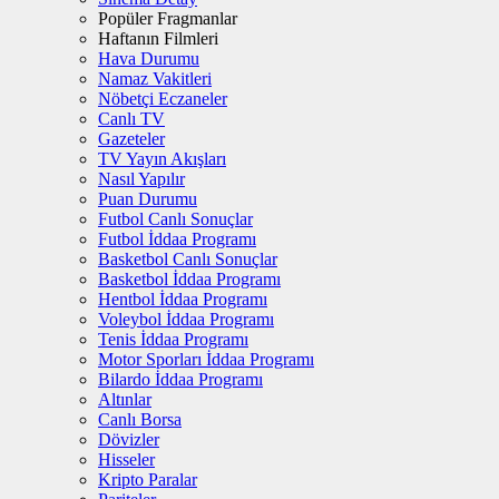
Popüler Fragmanlar
Haftanın Filmleri
Hava Durumu
Namaz Vakitleri
Nöbetçi Eczaneler
Canlı TV
Gazeteler
TV Yayın Akışları
Nasıl Yapılır
Puan Durumu
Futbol Canlı Sonuçlar
Futbol İddaa Programı
Basketbol Canlı Sonuçlar
Basketbol İddaa Programı
Hentbol İddaa Programı
Voleybol İddaa Programı
Tenis İddaa Programı
Motor Sporları İddaa Programı
Bilardo İddaa Programı
Altınlar
Canlı Borsa
Dövizler
Hisseler
Kripto Paralar