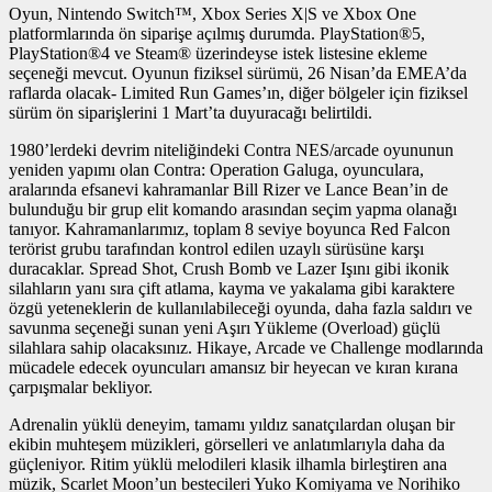
Oyun, Nintendo Switch™, Xbox Series X|S ve Xbox One
platformlarında ön siparişe açılmış durumda. PlayStation®5,
PlayStation®4 ve Steam® üzerindeyse istek listesine ekleme
seçeneği mevcut. Oyunun fiziksel sürümü, 26 Nisan’da EMEA’da
raflarda olacak- Limited Run Games’ın, diğer bölgeler için fiziksel
sürüm ön siparişlerini 1 Mart’ta duyuracağı belirtildi.
1980’lerdeki devrim niteliğindeki Contra NES/arcade oyununun
yeniden yapımı olan Contra: Operation Galuga, oyunculara,
aralarında efsanevi kahramanlar Bill Rizer ve Lance Bean’in de
bulunduğu bir grup elit komando arasından seçim yapma olanağı
tanıyor. Kahramanlarımız, toplam 8 seviye boyunca Red Falcon
terörist grubu tarafından kontrol edilen uzaylı sürüsüne karşı
duracaklar. Spread Shot, Crush Bomb ve Lazer Işını gibi ikonik
silahların yanı sıra çift atlama, kayma ve yakalama gibi karaktere
özgü yeteneklerin de kullanılabileceği oyunda, daha fazla saldırı ve
savunma seçeneği sunan yeni Aşırı Yükleme (Overload) güçlü
silahlara sahip olacaksınız. Hikaye, Arcade ve Challenge modlarında
mücadele edecek oyuncuları amansız bir heyecan ve kıran kırana
çarpışmalar bekliyor.
Adrenalin yüklü deneyim, tamamı yıldız sanatçılardan oluşan bir
ekibin muhteşem müzikleri, görselleri ve anlatımlarıyla daha da
güçleniyor. Ritim yüklü melodileri klasik ilhamla birleştiren ana
müzik, Scarlet Moon’un bestecileri Yuko Komiyama ve Norihiko