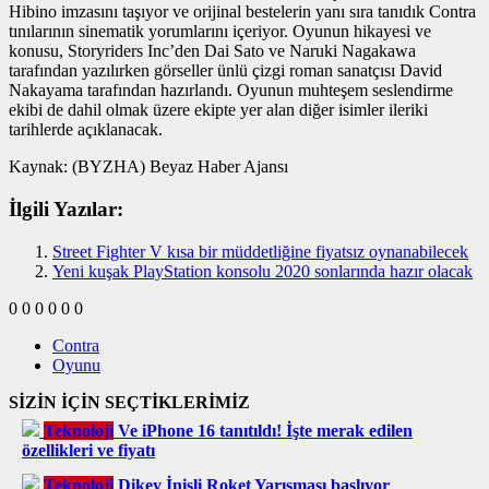
Hibino imzasını taşıyor ve orijinal bestelerin yanı sıra tanıdık Contra
tınılarının sinematik yorumlarını içeriyor. Oyunun hikayesi ve
konusu, Storyriders Inc’den Dai Sato ve Naruki Nagakawa
tarafından yazılırken görseller ünlü çizgi roman sanatçısı David
Nakayama tarafından hazırlandı. Oyunun muhteşem seslendirme
ekibi de dahil olmak üzere ekipte yer alan diğer isimler ileriki
tarihlerde açıklanacak.
Kaynak: (BYZHA) Beyaz Haber Ajansı
İlgili Yazılar:
Street Fighter V kısa bir müddetliğine fiyatsız oynanabilecek
Yeni kuşak PlayStation konsolu 2020 sonlarında hazır olacak
0
0
0
0
0
0
Contra
Oyunu
SİZİN İÇİN SEÇTİKLERİMİZ
Teknoloji
Ve iPhone 16 tanıtıldı! İşte merak edilen
özellikleri ve fiyatı
Teknoloji
Dikey İnişli Roket Yarışması başlıyor