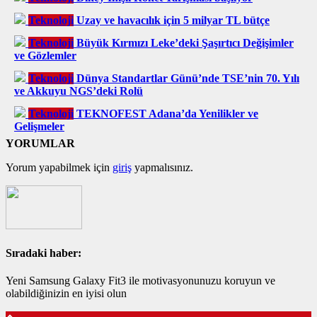
Teknoloji
Uzay ve havacılık için 5 milyar TL bütçe
Teknoloji
Büyük Kırmızı Leke’deki Şaşırtıcı Değişimler
ve Gözlemler
Teknoloji
Dünya Standartlar Günü’nde TSE’nin 70. Yılı
ve Akkuyu NGS’deki Rolü
Teknoloji
TEKNOFEST Adana’da Yenilikler ve
Gelişmeler
YORUMLAR
Yorum yapabilmek için
giriş
yapmalısınız.
Sıradaki haber:
Yeni Samsung Galaxy Fit3 ile motivasyonunuzu koruyun ve
olabildiğinizin en iyisi olun