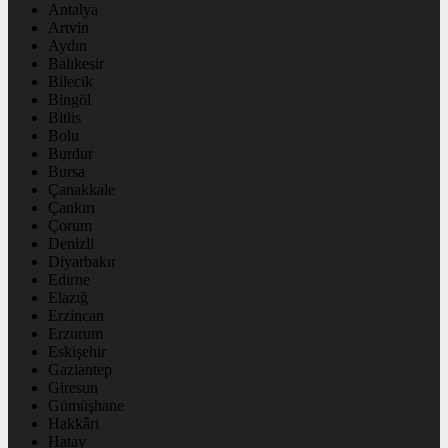
Antalya
Artvin
Aydın
Balıkesir
Bilecik
Bingöl
Bitlis
Bolu
Burdur
Bursa
Çanakkale
Çankırı
Çorum
Denizli
Diyarbakır
Edirne
Elazığ
Erzincan
Erzurum
Eskişehir
Gaziantep
Giresun
Gümüşhane
Hakkâri
Hatay