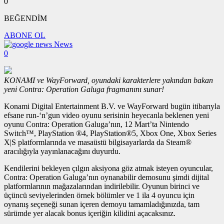
0
BEĞENDİM
ABONE OL
News
0
KONAMI ve WayForward, oyundaki karakterlere yakından bakan
yeni Contra: Operation Galuga fragmanını sunar!
Konami Digital Entertainment B.V. ve WayForward bugün itibarıyla
efsane run-‘n’gun video oyunu serisinin heyecanla beklenen yeni
oyunu Contra: Operation Galuga’nın, 12 Mart’ta Nintendo
Switch™, PlayStation ®4, PlayStation®5, Xbox One, Xbox Series
X|S platformlarında ve masaüstü bilgisayarlarda da Steam®
aracılığıyla yayınlanacağını duyurdu.
Kendilerini bekleyen çılgın aksiyona göz atmak isteyen oyuncular,
Contra: Operation Galuga’nın oynanabilir demosunu şimdi dijital
platformlarının mağazalarından indirilebilir. Oyunun birinci ve
üçüncü seviyelerinden örnek bölümler ve 1 ila 4 oyuncu için
oynanış seçeneği sunan içeren demoyu tamamladığınızda, tam
sürümde yer alacak bonus içeriğin kilidini açacaksınız.