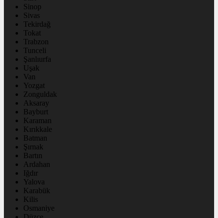
Sinop
Sivas
Tekirdağ
Tokat
Trabzon
Tunceli
Şanlıurfa
Uşak
Van
Yozgat
Zonguldak
Aksaray
Bayburt
Karaman
Kırıkkale
Batman
Şırnak
Bartın
Ardahan
Iğdır
Yalova
Karabük
Kilis
Osmaniye
Düzce